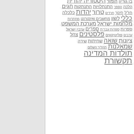
היסטוריה יהודית
בן גוריון
הומור
חגים
התנתקות
התנחלויות
הלכה
הספר
יהדות
טרור
חז"ל
כלכלה
חינוך
חרדים
כללי
לשון
מחשבים ואינטרנט
מחתרות
מלחמות ישראל
מערכת המשפט
ספרים
ספרות
ערביי ישראל
ספרות עברית
פלסטינים
צהל
פוליטיקאים
ערבים
שואה
ציונות
שחיתות
שירה
שמאלנות
תהליך השלום
תולדות המדינה
תקשורת