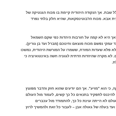
לל שבת. אך הנקודה היהודית קיימת בו מכוח הגנטיקה של
ית אבא. מכוח הז'בוטינסקאות, שהיא חלק בלתי נפרד
אך היא לא קמה על חורבות היהדות כפי שקם השמאל
עד עמקי נפשם מכוח מוצאם וחינוכם (מברל ועד בן גוריון).
לא פלא שעדות המזרח, ששמרו על המורשת היהודית, נמשכו
ם. לא מקרה שהיהדות הדתית לגווניה חשה באינטואיציה כי
ת.
, כי הוא "מזיע". אך הם יודעים שהוא חזק והדבר מפוצץ
 להיכנס לתפקיד בתנאים כל כך קשים, לעמוד מול העולם
לם לא הייתה עוינת כל כך, להתמודד מול עכברים
ועד בעלה של גאולה אבן – לעבור כל זאת ולהמשיך לרוץ