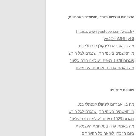
הרשומות הנצפות ביותר (מהיומיים האחרונים)
https://www.youtube.com/watch?
v=4OcaMRLTyGI
מה בין אברהם לינקולן לנפתלי בנט
מי האשמים בעינוי הדין שנגרם לגל הירש
פוגרום 1929 בצפת "עולמנו חרב עלינו"
מה באמת קרה במלחמת העצמאות
פוסטים אחרונים
מה בין אברהם לינקולן לנפתלי בנט
מי האשמים בעינוי הדין שנגרם לגל הירש
פוגרום 1929 בצפת "עולמנו חרב עלינו"
מה באמת קרה במלחמת העצמאות
ביום הזיכרון לשואה כל הקישורים