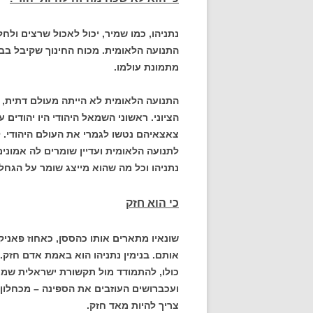
נתניהו, כמו שמיר, יכול לאכול שרצים ולח
התנועה הלאומית. מכוח החינוך שקיבל בב
מתמונת עולמו.
התנועה הלאומית לא הייתה מעולם דתית, 
הציוני. ראשוני השמאל היהודי היו יהודים 
צאצאיהם נטשו לגמרי את העולם היהודי. 
לתנועה הלאומית ועדיין שומרים לה אמוני
נתניהו וכל מה שהוא מייצג שומר על הגחל
כי הוא חזק
שונאיו מתארים אותו כהססן, כאחוז פאניקה
אותם. בנימין נתניהו הוא באמת אדם חזק.
כולו, להתמודד מול תקשורת ישראלית שמעו
ועכברושים העוזבים את הספינה – מכחלון 
צריך להיות מאד חזק.