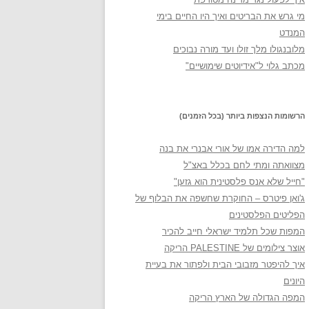
מי גרש את הבריטים ואיך היו החיים בימי
המנדט
מלובנגולו מלך זולו ועד מורה נבוכים
מכתב גלוי ל"אידיוטים שימושיים"
הרשומות הנצפות ביותר (בכל הזמנים)
למה הדירה אמו של אורי אבנרי את בנה
מצוואתה ומתי לחם בכלל באצ"ל
"חייל שלא אנס פלסטינית הוא גזען"
ג'ואן פיטרס – החוקרת שחשפה את הבלוף של
הפליטים הפלסטינים
המפות שכל תלמיד ישראלי חייב להכיר
אוצר צילומים של PALESTINE הריקה
איך להיפטר מזבובי הבית ולפתור את בעיית
היונים
המפה הגדולה של הארץ הריקה