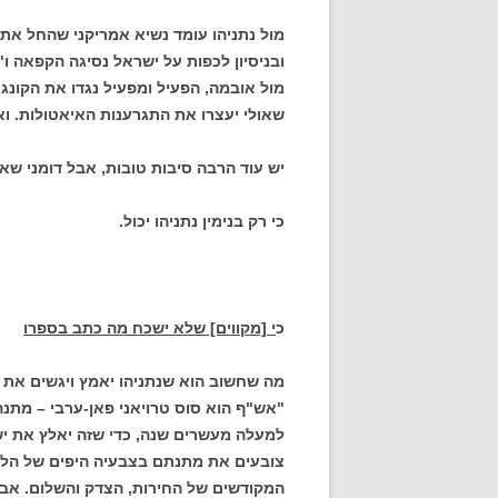
מול נתניהו עומד נשיא אמריקני שהחל את
ובניסיון לכפות על ישראל נסיגה הקפאה ו
מול אובמה, הפעיל ומפעיל נגדו את הקונג
שאולי יעצרו את התגרענות האיאטולות. ואם
יש עוד הרבה סיבות טובות, אבל דומני שאל
כי רק בנימין נתניהו יכול.
כ
י [מקווים] שלא ישכח מה כתב בספרו
מה שחשוב הוא שנתניהו יאמץ ויגשים את 
"אש"ף הוא סוס טרויאני פאן-ערבי – מתנ
למעלה מעשרים שנה, כדי שזה יאלץ את יש
צובעים את מתנתם בצבעיה היפים של הלגי
המקודשים של החירות, הצדק והשלום. אבל