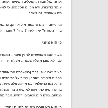
אותנו מול חבורת הנוכלים המקיפה אותנו, צ
עומד בדיבורו, ולא מקיים הסכמים. כי למע
מה שאפשר. גם לשקר.
מי הייתם רוצים שיעמוד מול איראן, החמא
בוז'י-ציפורה? יאיר לפיד? כחלון? זהבה דל
כי הוא ציוני
בעידן שבו מאפשרים לחנין זועבי – המערע
כבר לא מובן מאליו שמנהיג מפלגה יהודית ה
בעידן שבו ציפי לבני [כששרתה את אהוד א
רבבות מיהודה ושומרון ויתור על הר הבית 
ציוני. כמו ההשלמה עם מדינה פלסטינית 
בהעדר מערכת חיסון לאומית נוצר הכשל הח
כנסיוב. גורם חום וכאבים ודחייה. אבל מח
כי הוא לא שכח מה זה להיות יהודי.