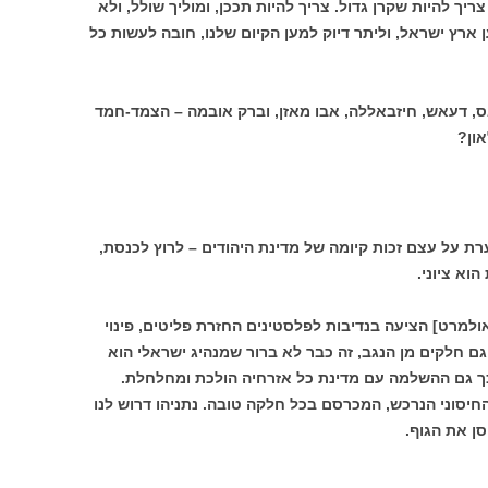
ריך להיות שקרן גדול. צריך להיות תככן, ומוליך שולל, ולא
ן ארץ ישראל, וליתר דיוק למען הקיום שלנו, חובה לעשות כל
ס, דעאש, חיזבאללה, אבו מאזן, וברק אובמה – הצמד-חמד
און?
רת על עצם זכות קיומה של מדינת היהודים – לרוץ לכנסת,
וא ציוני.
ולמרט] הציעה בנדיבות לפלסטינים החזרת פליטים, פינוי
וגם חלקים מן הנגב, זה כבר לא ברור שמנהיג ישראלי הוא
כך גם ההשלמה עם מדינת כל אזרחיה הולכת ומחלחלת.
יסוני הנרכש, המכרסם בכל חלקה טובה. נתניהו דרוש לנו
סן את הגוף.