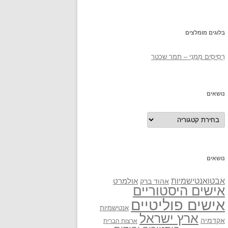
בלוגים מומלצים
רְסִיסִים מִמֶנִי – תמר שכטר
נושאים
נושאים
נושאים
אבטואנטישמיות
אולמרט
אהוד ברק
אישים היסטוריים
אישים פוליטיים
אנטישמיות
ארץ ישראל
אקדמיה
ארצות הברית