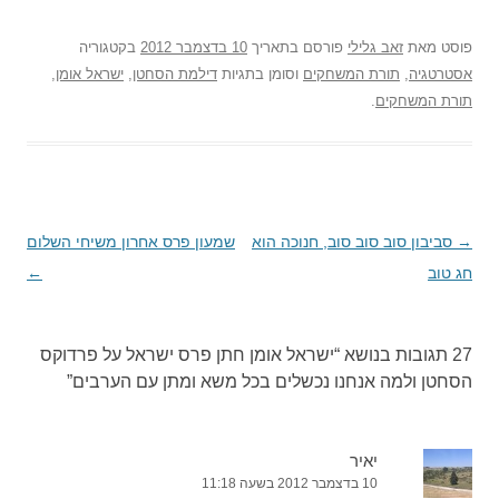
פוסט
מאת
זאב גלילי
פורסם בתאריך
10 בדצמבר 2012
בקטגוריה
אסטרטגיה
,
תורת המשחקים
וסומן בתגיות
דילמת הסחטן
,
ישראל אומן
,
תורת המשחקים
.
→
ניווט
סביבון סוב סוב סוב, חנוכה הוא
שמעון פרס אחרון משיחי השלום
חג טוב
בפוסטים
←
27 תגובות בנושא “
ישראל אומן חתן פרס ישראל על פרדוקס
הסחטן ולמה אנחנו נכשלים בכל משא ומתן עם הערבים
”
יאיר
10 בדצמבר 2012 בשעה 11:18