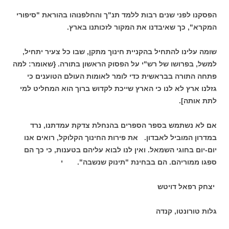
הפסקנו לפני שנים רבות ללמד תנ"ך והחלפנוהו בהוראת "סיפורי
המקרא", כך שאיבדנו את המקור לזכותנו בארץ.
שומה עלינו להתחיל בהקניית חינוך מתקן, שבו כל צעיר יתחיל,
למשל, בפרושו של רש"י על הפסוק הראשון בתורה. {שאומר: למה
פתחה התורה בבראשית כדי לומר לאומות העולם הטוענים כי
גזלנו ארץ לא לנו כי הארץ שייכת לקדוש ברוך הוא המחליט למי
לתת אותה].
אם לא נשתמש בספר הספרים בהנחלת צדקת עמדתנו, נרד
במדרון המוביל לאבדון. את פירות החינוך הקלוקל, רואים אנו
יום-יום בחוגי השמאל. ואין לנו לבוא עליהם בטענות, כי כך הם
ספגו ממוריהם. הם בבחינת "תינוק שנשבה". י
יצחק רפאל דויטש
גלות טורונטו, קנדה