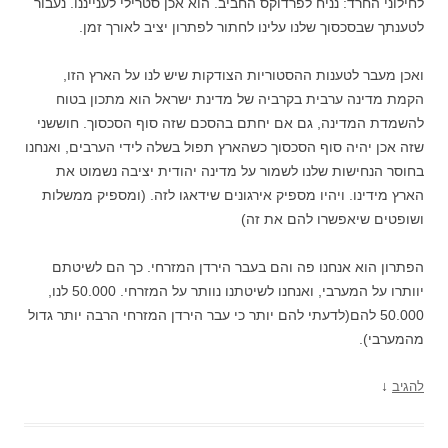
לחילוני החרד: נניח לפרדוקס החביב. הוא אכן סטרילי לענייננו. נעבור
לטענתך שבסכסוך שלנו עלינו לחתור לפתרון יציב לאורך זמן.
ואכן מעבר לטענות ההסטוריות הצודקות שיש לנו על הארץ הזו,
הקמת מדינה ערבית בקרביה של מדינת ישראל הוא מתכון בטוח
להשמדת המדינה, גם אם יחתם בהסכם שזה סוף הסכסוך. חוששני
שזה אכן יהיה סוף הסכסוך כשהארץ תפול בשלה לידי הערבים, ואנחנו
בחוסר הנחישות שלנו לשמור על מדינה יהודית יציבה נשמוט את
הארץ מידינו. ויהיו מספיק אירגונים שידאגו לזה. (ומספיק ממשלות
ושופטים שיאפשרו להם את זה)
הפתרון הוא אנחנו פה והם בעבר הירדן המזרחי. כך הם לשיטתם
יוותרו על המערבי, ואנחנו לשיטתנו נוותר על המזרחי. 50.000 לנו,
50.000 להם(לדעתי להם יותר כי עבר הירדן המזרחי הרבה יותר גדול
מהמערבי).
↓
להגיב