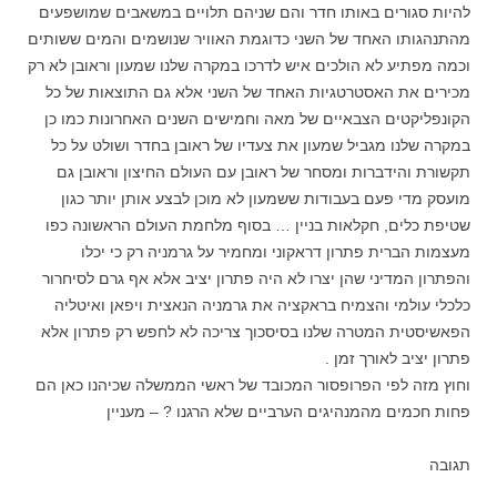
להיות סגורים באותו חדר והם שניהם תלויים במשאבים שמושפעים
מהתנהגותו האחד של השני כדוגמת האוויר שנושמים והמים ששותים
וכמה מפתיע לא הולכים איש לדרכו במקרה שלנו שמעון וראובן לא רק
מכירים את האסטרטגיות האחד של השני אלא גם התוצאות של כל
הקונפליקטים הצבאיים של מאה וחמישים השנים האחרונות כמו כן
במקרה שלנו מגביל שמעון את צעדיו של ראובן בחדר ושולט על כל
תקשורת והידברות ומסחר של ראובן עם העולם החיצון וראובן גם
מועסק מדי פעם בעבודות ששמעון לא מוכן לבצע אותן יותר כגון
שטיפת כלים, חקלאות בניין … בסוף מלחמת העולם הראשונה כפו
מעצמות הברית פתרון דראקוני ומחמיר על גרמניה רק כי יכלו
והפתרון המדיני שהן יצרו לא היה פתרון יציב אלא אף גרם לסיחרור
כלכלי עולמי והצמיח בראקציה את גרמניה הנאצית ויפאן ואיטליה
הפאשיסטית המטרה שלנו בסיסכוך צריכה לא לחפש רק פתרון אלא
פתרון יציב לאורך זמן .
וחוץ מזה לפי הפרופסור המכובד של ראשי הממשלה שכיהנו כאן הם
פחות חכמים מהמנהיגים הערביים שלא הרגנו ? – מעניין
תגובה