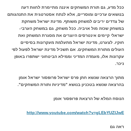
ככל מדע, גם תורת המשחקים איננה מתיימרת לחוות דעה
בנושאים ערכיים ומוסריים, אלא לנתח אסטרטגית את התנהגותם
של צדדים יריבים למשחק משותף. מדינת ישראל משחקת
במשחק שכזה מול אויביה. ככל משחק, גם במשחק הערבי-
ישראלי קיימים אינטרסים היוצרים את מסגרת המשחק ואת
חוקיו. לצערנו, מדינת ישראל מתעלמת מעקרונות בסיסיים
העולים מתורת המשחקים. אם תשכיל מדינת ישראל לפעול לפי
עקרונות אלו, מעמדה המדיני וממילא הביטחוני ישתפרו באופן
ניכר.
מתוך הרצאה שנשא חתן פרס ישראל פרופסור ישראל אומן
בהרצאה שנשא בטכניון בנושא "מדיניות ותורת המשחקים".
הנוסח המלא של הרצאת פרופסור אומן
http://www.youtube.com/watch?v=gLEbYUZIJwE
ראה גם