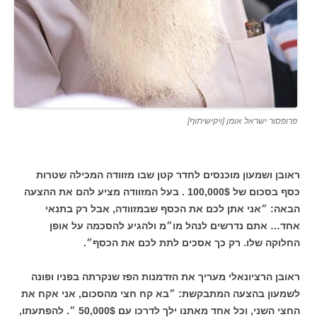
פרופסור ישראל אומן [ויקישיתוף]
ראובן ושמעון מוכנסים לחדר קטן שבו מזוודה המכילה שטרות
כסף בסכום של 100,000$ . בעל המזוודה מציע להם את ההצעה
הבאה: ״אני אתן לכם את הכסף שבמזוודה, אבל רק בתנאי
אחד… אתם נדרשים לנהל מו״מ ולהגיע להסכמה על אופן
החלוקה שלו. רק כך אסכים לתת לכם את הכסף״.
ראובן הרציונאלי מעריך את הזדמנות הפז שנקרתה בפניו ופונה
לשמעון בהצעה המתבקשת: ״בא קח חצי מהסכום, אני אקח את
החצי השני, וכל אחד מאתנו ילך לדרכו עם 50,000$ ״. להפתעתו,