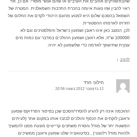
שהבולשוויקים אוהבים את הערבים או שהם אנשי מוסר? אם כן, אזי
ראוי להבין שזו טעות איומה בהכרת התרבות השמאלנית. המטרה של
השמאל בהסכם שלום היא למנוע מהעם היהודי לקדם את החלום של
חזרתו לאדמתו ההסטורית.
לכן, המצב כאן אינו ראובן ושמעון כישראל והפלסטינים וגם לא
100000 ש"ח, אלא ראובן ושמעון ההולכים במדבר עם כמות מים
ענקית שתישפך לאדמה כדי שלשמעון לא יהיה.
↓
להגיב
חילוני חרד
12 בדצמבר 2012 בשעה 20:56
החוכמה אינה רק להגיע להסדר/הסכם שכן בסיפור הפרדוקס שמעון
וראובן לוקחים את הכסף והולכים לבזבז אותו במקום אחר (לעיתים
הפשטת יתר של מודל והסרת משתנים קרייטים מונעת ממנו להמשיך
ולהוות מודל רלוונטי) , בסיטואציה שלנו שמעון וראובן ממשיכים