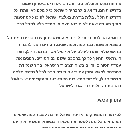
פתיחה נוקשות ובלתי סבירות. הם משדרים ביטחון ואמונה
בדרישותיהם, ודואגים להבהיר לישראל כי לעולם לא יוותרו על
הדרישות הללו. בלית ברירה, נאלצת ישראל להיכנע לסחטנות
מתוך תפיסה שאם לא תיכנע תצא מן החדר בלא לקבל דבר.
הדוגמה הבולטת ביותר לכך היא המשא ומתן עם הסורים המתנהל
בעוצמות שונות כבר כמה וכמה שנים. הסורים דאגו להבהיר
מראש שלא יוותרו לעולם על אף מילימטר מרמת הגולן. הצד
הישראלי, החפץ כל כך בהסכם שלום עם הסורים, הפנים את
עמדת הסורים, והיום בשיח הציבורי הישראלי ברור שנקודת
הפתיחה למשא ומתן עתידי עם סוריה חייב לכלול נסיגה מלאה
מרמת הגולן, למרות החשיבות האסטרטגית הקריטית שיש לגולן
בהבטחת גבולות ברי הגנה לישראל.
פתרון הכשל
לפי תורת המשחקים, מדינת ישראל חייבת לעבור כמה שינויים
תפיסתיים על מנת לשפר את מעמדה במשחק המשא-ומתן עם