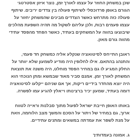
שכן במשחק החוזר על עצמו לאורך זמן, נוצר איזון אסטרטגי
הגורם באופן פרדוכסלי לשיתוף פעולה בין צדדים יריבים. שיתוף
פעולה כזה מתרחש כאשר הצדדים מבינים שהמשחק יחזור על
עצמו פעמים רבות, ולכן עליהם לשקול מה תהיה השפעת מהלכים
שיבוצעו בהווה על המשחקים בעתיד, כאשר הפחד מהפסד עתידי
מהווה גורם מאזן.
ראובן התייחס לסיטואציה שנקלע אליה כמשחק חד פעמי,
והתנהג בהתאם. אילו לחלופין היה מודיע לשמעון שלא יוותר על
החלק המגיע לו גם במחיר הפסד מוחלט, היה משנה את תוצאת
המשחק לאורך זמן. אמנם סביר מאוד שבמשא ומתן הנוכחי הוא
היה יוצא מהחדר בידיים ריקות, אך אם שניהם ייקלעו לסיטואציה
דומה בעתיד, שמעון יכיר ברצינותו וייאלץ להגיע עמו לפשרה.
באותו האופן חייבת ישראל לפעול מתוך סבלנות וראייה לטווח
ארוך, גם במחיר של ויתור על הסכם והמשך מצב הלוחמה, וזאת
על מנת לשפר את עמדתה במשאים ומתנים עתידיים.
ג. אמונה בעמדותיך