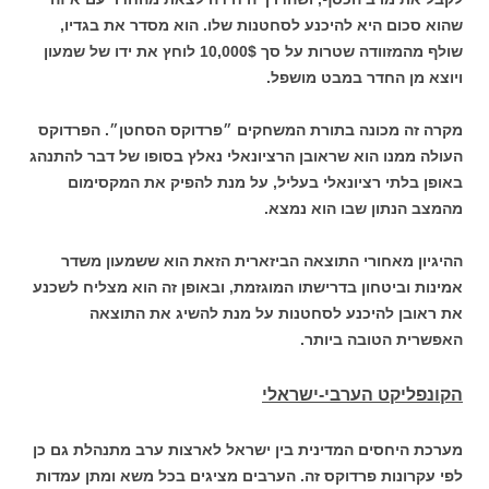
שהוא סכום היא להיכנע לסחטנות שלו. הוא מסדר את בגדיו,
שולף מהמזוודה שטרות על סך 10,000$ לוחץ את ידו של שמעון
ויוצא מן החדר במבט מושפל.
מקרה זה מכונה בתורת המשחקים ״פרדוקס הסחטן״. הפרדוקס
העולה ממנו הוא שראובן הרציונאלי נאלץ בסופו של דבר להתנהג
באופן בלתי רציונאלי בעליל, על מנת להפיק את המקסימום
מהמצב הנתון שבו הוא נמצא.
ההיגיון מאחורי התוצאה הביזארית הזאת הוא ששמעון משדר
אמינות וביטחון בדרישתו המוגזמת, ובאופן זה הוא מצליח לשכנע
את ראובן להיכנע לסחטנות על מנת להשיג את התוצאה
האפשרית הטובה ביותר.
הקונפליקט הערבי-ישראלי
מערכת היחסים המדינית בין ישראל לארצות ערב מתנהלת גם כן
לפי עקרונות פרדוקס זה. הערבים מציגים בכל משא ומתן עמדות