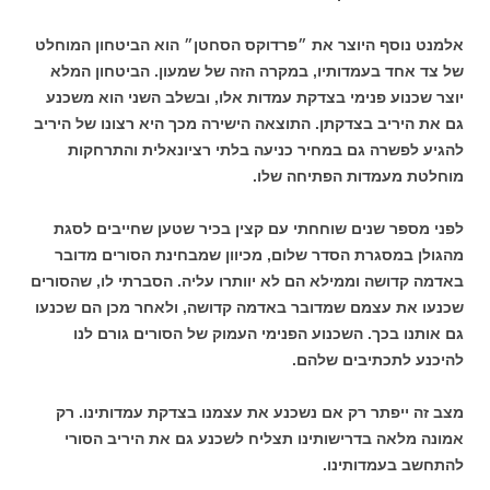
אלמנט נוסף היוצר את ״פרדוקס הסחטן״ הוא הביטחון המוחלט
של צד אחד בעמדותיו, במקרה הזה של שמעון. הביטחון המלא
יוצר שכנוע פנימי בצדקת עמדות אלו, ובשלב השני הוא משכנע
גם את היריב בצדקתן. התוצאה הישירה מכך היא רצונו של היריב
להגיע לפשרה גם במחיר כניעה בלתי רציונאלית והתרחקות
מוחלטת מעמדות הפתיחה שלו.
לפני מספר שנים שוחחתי עם קצין בכיר שטען שחייבים לסגת
מהגולן במסגרת הסדר שלום, מכיוון שמבחינת הסורים מדובר
באדמה קדושה וממילא הם לא יוותרו עליה. הסברתי לו, שהסורים
שכנעו את עצמם שמדובר באדמה קדושה, ולאחר מכן הם שכנעו
גם אותנו בכך. השכנוע הפנימי העמוק של הסורים גורם לנו
להיכנע לתכתיבים שלהם.
מצב זה ייפתר רק אם נשכנע את עצמנו בצדקת עמדותינו. רק
אמונה מלאה בדרישותינו תצליח לשכנע גם את היריב הסורי
להתחשב בעמדותינו.