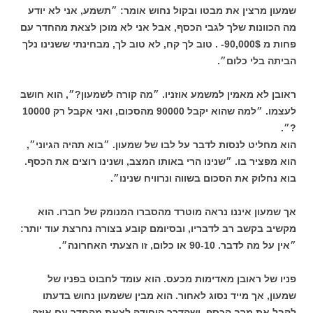
שמעון מרצין את מבטו ובקול נחוש אומר: ״תשמע, אני לא יודע
מה הכוונות שלך לגבי הכסף, אבל אני לא מוכן לצאת מהחדר עם
פחות מ 90,000$- . טוב לך קח, לא טוב לך, מבחינתי ששנינו נלך
הביתה בלי כלום״.
ראובן לא מאמין למשמע אוזניו. ״מה קורה לשמעון?״, הוא חושב
לעצמו. ״למה שהוא יקבל 90000 מהסכום, ואני אקבל רק 10000
?״.
הוא מחליט לנסות לדבר על לבו של שמעון. ״בוא תהיה הגיוני״,
הוא מפציר בו. ״שנינו הרי באותו המצב, ושנינו רוצים את הכסף.
בוא נחלוק את הסכום בשווה ונרוויח שנינו״.
אך שמעון איננו נראה מוטרד מהסברו המנומק של חברו. הוא
מקשיב בקשב רב לדבריו, ובסיומם קובע בצורה נחרצת עוד יותר:
״אין על מה לדבר. 90-10 או כלום, זו הצעתי האחרונה״.
פניו של ראובן מאדימות מכעס. הוא עומד לחבוט בפניו של
שמעון, אך מייד נסוג לאחור. הוא מבין ששמעון נחוש בדעתו
לקבל את מרב הכסף, ושהדרך היחידה לצאת מהחדר עם איזה