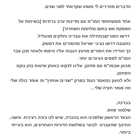
הדברים מזכירים לי משהו שקראתי לפני שנים.
אחד ממשתתפי המו"מ עם מדינות ערב ברודוס [בשיחות על
הפסקת אש בתום מלחמת השחרור]
דרשו הסוריםבתחילה את טבריה וחלקים מהגליל.
כתגובה דרשו נציגי ישראל מהסורים את דמשק.
כך הורידו את הסורים מהעץ הגבוה עליו טיפסו ולאחר מכן עבר
המו"מ לפסים הגיוניים יותר.
מכאן שבמו"מ עם סחטן, עלינו לנקוט באותן שיטות בהן נוקט
הסחטן.
ולא לטעון כמאמר הגמ' בפרק "שניים אוחזין" זה אומר כולה שלי
וזה אומר חציה שלי…
בברכה,
שלמאי פוזס.
הצעד הראשון שלפנינו הוא בהכרה, שיש לנו בעיה רצינית. והשני,
החינוך שהעברנו לנוער בשלושת הדורות האחרונים, הוא בעייתי
ביותר.