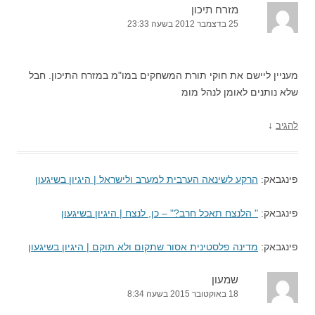
מזרח תיכון
25 בדצמבר 2012 בשעה 23:33
מעניין ליישם את חוקי תורת המשחקים במו"מ במזרח התיכון. חבל
שלא נותנים לאומן לנהל מומ
↓
להגיב
פינגבאק:
הרקע לשינאה הערבית למערב ולישראל | היגיון בשיגעון
פינגבאק:
" הלנצח תאכל חרב?" – כן, לנצח | היגיון בשיגעון
פינגבאק:
מדינה פלסטינית אסור שתקום ולא תוקם | היגיון בשיגעון
שמעון
18 באוקטובר 2015 בשעה 8:34