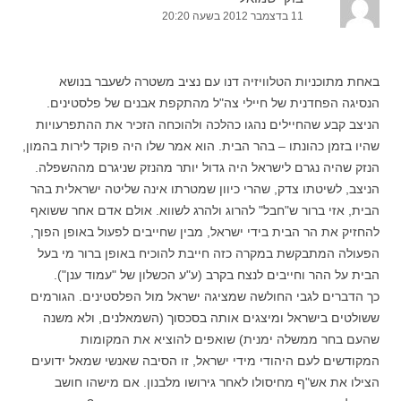
11 בדצמבר 2012 בשעה 20:20
באחת מתוכניות הטלוויזיה דנו עם נציב משטרה לשעבר בנושא
הנסיגה הפחדנית של חיילי צה"ל מהתקפת אבנים של פלסטינים.
הניצב קבע שהחיילים נהגו כהלכה ולהוכחה הזכיר את ההתפרעויות
שהיו בזמן כהונתו – בהר הבית. הוא אמר שלו היה פוקד לירות בהמון,
הנזק שהיה נגרם לישראל היה גדול יותר מהנזק שניגרם מההשפלה.
הניצב, לשיטתו צדק, שהרי כיוון שמטרתו אינה שליטה ישראלית בהר
הבית, אזי ברור ש"חבל" להרוג ולהרג לשווא. אולם אדם אחר ששואף
להחזיק את הר הבית בידי ישראל, מבין שחייבים לפעול באופן הפוך,
הפעולה המתבקשת במקרה כזה חייבת להוכיח באופן ברור מי בעל
הבית על ההר וחייבים לנצח בקרב (ע"ע הכשלון של "עמוד ענן").
כך הדברים לגבי החולשה שמציגה ישראל מול הפלסטינים. הגורמים
ששולטים בישראל ומיצגים אותה בסכסוך (השמאלנים, ולא משנה
שהעם בחר ממשלה ימנית) שואפים להוציא את המקומות
המקודשים לעם היהודי מידי ישראל, זו הסיבה שאנשי שמאל ידועים
הצילו את אש"ף מחיסולו לאחר גירושו מלבנון. אם מישהו חושב