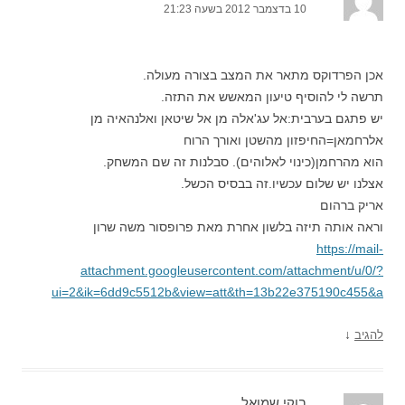
10 בדצמבר 2012 בשעה 21:23
אכן הפרדוקס מתאר את המצב בצורה מעולה.
תרשה לי להוסיף טיעון המאשש את התזה.
יש פתגם בערבית:אל עג'אלה מן אל שיטאן ואלנהאיה מן
אלרחמאן=החיפזון מהשטן ואורך הרוח
הוא מהרחמן(כינוי לאלוהים). סבלנות זה שם המשחק.
אצלנו יש שלום עכשיו.זה בבסיס הכשל.
אריק ברהום
וראה אותה תיזה בלשון אחרת מאת פרופסור משה שרון
https://mail-
attachment.googleusercontent.com/attachment/u/0/?
ui=2&ik=6dd9c5512b&view=att&th=13b22e375190c455&a
↓
להגיב
בוקי שמואל