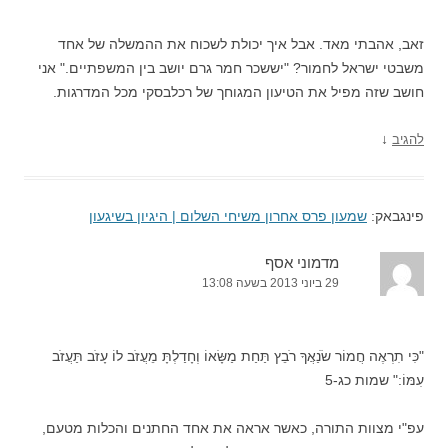
זאב, אהבתי מאד. אבל איך יכולת לשכוח את ההמשלה של אחד
משבטי ישראל לחמור? "יששכר חמר גרם יושב בין המשפתיים." אני
חושב שזה מפיל את הטיעון המגוחך של רכלבסקי מכל המדרגות.
↓
להגיב
פינגבאק:
שמעון פרס אחרון משיחי השלום | היגיון בשיגעון
מדמוני אסף
29 ביוני 2013 בשעה 13:08
"כִּי תִרְאֶה חֲמוֹר שֹׂנַאֲךָ רֹבֵץ תַּחַת מַשָּׂאוֹ וְחָדַלְתָּ מֵעֲזֹב לוֹ עָזֹב תַּעֲזֹב
עִמּוֹ:" שמות כג-5
עפ"י מצוות התורה, כאשר אראה את אחד החתנים והכלות מטעם,