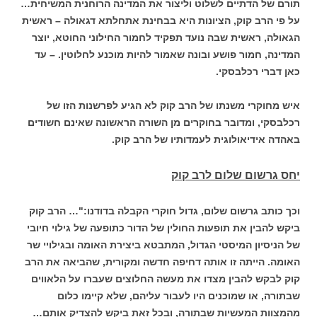
תורם של הדתיים לשלוט וליצור את המדינה הרוחנית המשיחית…
על פי הרב קוק, הציונות היא בבחינת אתחלתא דגאולה – ראשית
הגאולה, ראשית שבה נועד תפקיד לחמור החילוני החוטא, יוצר
המדינה, חמור פושע ובונה שאמור להיות מוכנע לחלוטין. – עד
כאן דברי רכלבסקי.
איש מחוקרי משנתו של הרב קוק לא הגיע לפרשנות הזו של
רכלבסקי, ומדובר בחוקרים מן השורה הראשונה שאינם חשודים
באהדה אידיאולוגית לעמדותיו של הרב קוק.
יחס גרשום שלום לרב קוק
וכך כותב גרשום שלום, גדול חוקרי הקבלה בדודנו:"… הרב קוק
ביקש להבין את תופעות החולין של הדור כתופעה של גילוי חיובי
של הניסיון המיסטי הגדול, המתבטא ביצירת האומה ובגילויי שר
האומה. הייתה זו אותה דחיפה חדשה ומקורית, שהביאה את הרב
קוק לבקש להבין מצדו את מעשה החלוצים שעברו על הלאווים
שבתורה, או שמוכנים היו לעבור עליהם, שלא קיימו כלום
מהמצוות המעשיות שבתורה, ובכל זאת ביקש להצדיק אותם…