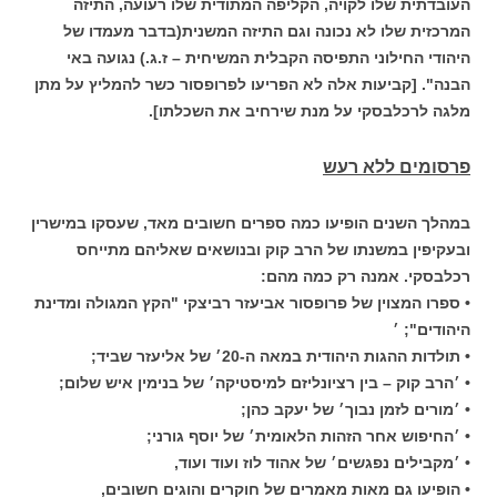
העובדתית שלו לקויה, הקליפה המתודית שלו רעועה, התיזה
המרכזית שלו לא נכונה וגם התיזה המשנית(בדבר מעמדו של
היהודי החילוני התפיסה הקבלית המשיחית – ז.ג.) נגועה באי
הבנה". [קביעות אלה לא הפריעו לפרופסור כשר להמליץ על מתן
מלגה לרכלבסקי על מנת שירחיב את השכלתו].
פרסומים ללא רעש
במהלך השנים הופיעו כמה ספרים חשובים מאד, שעסקו במישרין
ובעקיפין במשנתו של הרב קוק ובנושאים שאליהם מתייחס
רכלבסקי. אמנה רק כמה מהם:
• ספרו המצוין של פרופסור אביעזר רביצקי "הקץ המגולה ומדינת
היהודים"; ׳
• תולדות ההגות היהודית במאה ה-20׳ של אליעזר שביד;
• ׳הרב קוק – בין רציונליזם למיסטיקה׳ של בנימין איש שלום;
• ׳מורים לזמן נבוך׳ של יעקב כהן;
• ׳החיפוש אחר הזהות הלאומית׳ של יוסף גורני;
• ׳מקבילים נפגשים׳ של אהוד לוז ועוד ועוד,
• הופיעו גם מאות מאמרים של חוקרים והוגים חשובים,