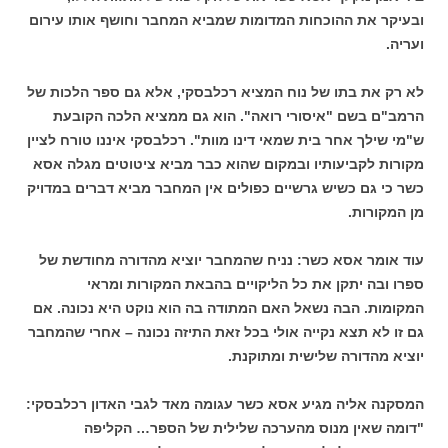
ובעיקר את ההוכחות המדומות שמביא המחבר וחושף אותו עירום
ועריה.
לא רק את בתו של נוח המציא רכלבסקי, אלא גם ספר הלכות של
הרמב"ם בשם "איסורי רואה". הוא גם ממציא הלכה הקובעת
ש"מי שילך אחר בית שמאי דינו מוות". רכלבסקי איננו טורח לציין
מקורות לקביעותיו ובמקום שהוא כבר מביא ציטוטים מגלה אסא
כשר כי גם כשיש גרשיים כפולים אין המחבר מביא דברים במדויק
מן המקורות.
עוד אומר אסא כשר: נניח שהמחבר יוציא מהדורה מחודשת של
ספרו ובה יתקן את כל הליקויים בהבאת המקורות ומראי
המקומות. הבה נשאל האם המתודה בה הוא נוקט היא נכונה. אם
גם זו לא תצא נקייה אולי בכל זאת התיזה נכונה – אחרי שהמחבר
יוציא מהדורה שלישית ומתוקנת.
המסקנה אליה מגיע אסא כשר עגומה מאד לגבי האדון רכלבסקי:
"דומה שאין מנוס מהערכה שלילית של הספר… הקליפה