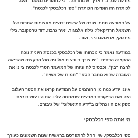
מודעת ענק ב"הארץ" שכותרתה: "כי לחמורים נמאס". מעל
לכותרת הזו הופיעה הכותרת "ספי רכלבסקי לכנסת".
על המודעה חתמו שורה של אישים ידועים מעצומות אחרות של
השמאל הרדיקאלי: גילה אלמגור, יאיר גרבוז, דוד טרטקובר, נילי
מירסקי, אחינועם ניני, ועוד.
במודעה נאמר כי נוכחותו של רכלבסקי בכנסת חיונית נוכח
ההקצנה הדתית. "יש צורך ביודע תיאולוגיה מול ההקצנה שהביאה
לרצח רבין". וכבסיס לחיוניותו של המועמד הטרי לכנסת ציינו את
העובדה שהוא מחבר הספר "חמורו של משיח".
אינני יודע כמה מן החותמים על המודעה קראו את הספר העלוב
הזה ואת הביקורת המדעית שנמתחה עליו. אם היו עושים זאת
ספק אם היו נתלים ב"ידע התיאולוגי" של גיבורם.
מי אתה ספי רכלבסקי
ספי רכלבסקי, 46, החל להתפרסם בראשית שנות השמונים כעורך