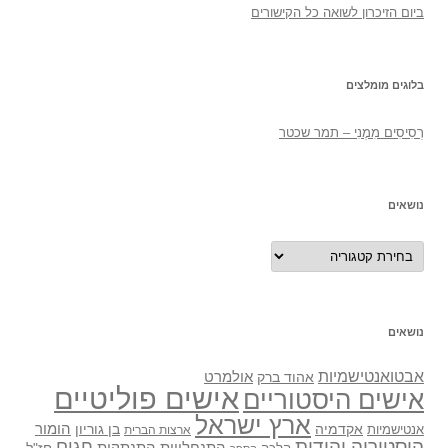
ביום הזיכרון לשואה כל הקישורים
בלוגים מומלצים
רְסִיסִים מִמֶנִי – תמר שכטר
נושאים
נושאים
נושאים
אבטואנטישמיות
אולמרט
אהוד ברק
אישים פוליטיים
אישים היסטוריים
ארץ ישראל
אקדמיה
בן גוריון
הומור
אנטישמיות
ארצות הברית
היסטוריה יהודית
חגים
התנתקות