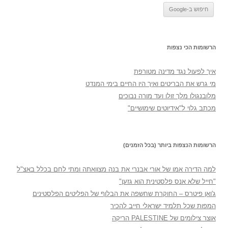
הרשומות הכי נצפות
איך לפעול נגד מדינה מטורפת
מי גרש את הבריטים ואיך היו החיים בימי המנדט
מלובנגולו מלך זולו ועד מורה נבוכים
מכתב גלוי ל"אידיוטים שימושיים"
הרשומות הנצפות ביותר (בכל הזמנים)
למה הדירה אמו של אורי אבנרי את בנה מצוואתה ומתי לחם בכלל באצ"ל
"חייל שלא אנס פלסטינית הוא גזען"
ג'ואן פיטרס – החוקרת שחשפה את הבלוף של הפליטים הפלסטינים
המפות שכל תלמיד ישראלי חייב להכיר
אוצר צילומים של PALESTINE הריקה