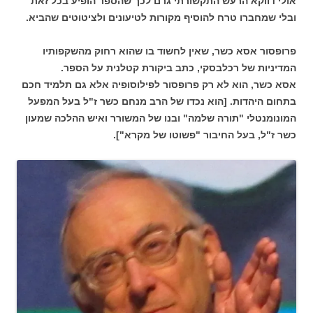
אולי דווקא הרעש התקשורתי גרם לכך שהספר הופיע בכל זאת
ובלי שמחברו טרח להוסיף מקורות לטיעונים ולציטוטים שהביא.
פרופסור אסא כשר, שאין לחשוד בו שהוא רחוק מהשקפותיו
המדיניות של רכלבסקי, כתב ביקורת קטלנית על הספר.
אסא כשר, הוא לא רק פרופסור לפילוסופיה אלא גם תלמיד חכם
בתחום היהדות. [הוא נכדו של הרב מנחם כשר ז"ל בעל המפעל
המונומנטלי "תורה שלמה" ובנו של המשורר ואיש ההלכה שמעון
כשר ז"ל, בעל החיבור "פשוטו של מקרא"].