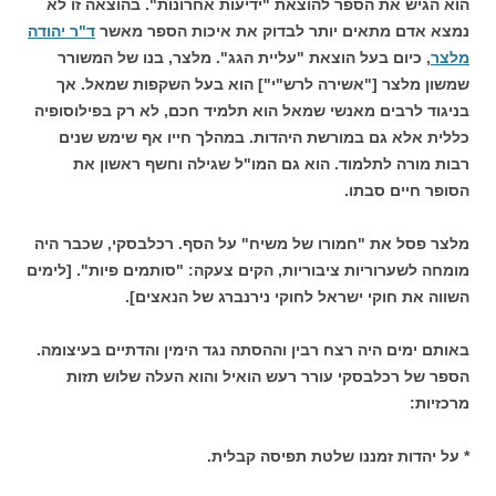
הוא הגיש את הספר להוצאת "ידיעות אחרונות". בהוצאה זו לא
נמצא אדם מתאים יותר לבדוק את איכות הספר מאשר
ד"ר יהודה
מלצר
, כיום בעל הוצאת "עליית הגג". מלצר, בנו של המשורר
שמשון מלצר ["אשירה לרש"י"] הוא בעל השקפות שמאל. אך
בניגוד לרבים מאנשי שמאל הוא תלמיד חכם, לא רק בפילוסופיה
כללית אלא גם במורשת היהדות. במהלך חייו אף שימש שנים
רבות מורה לתלמוד. הוא גם המו"ל שגילה וחשף ראשון את
הסופר חיים סבתו.
מלצר פסל את "חמורו של משיח" על הסף. רכלבסקי, שכבר היה
מומחה לשערוריות ציבוריות, הקים צעקה: "סותמים פיות". [לימים
השווה את חוקי ישראל לחוקי נירנברג של הנאצים].
באותם ימים היה רצח רבין וההסתה נגד הימין והדתיים בעיצומה.
הספר של רכלבסקי עורר רעש הואיל והוא העלה שלוש תזות
מרכזיות:
* על יהדות זמננו שלטת תפיסה קבלית.