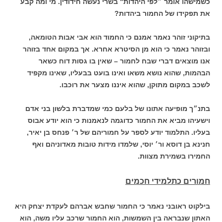
כשמישהו אומר ״לפי היהדות" בשרי נעשה חידודין. מי ומה קבע
את תפקידו של החמור ביהדות?
בתיקוני זוהר נאמר אמנם כי החמוד הוא אבי אבות הטומאה,
ובזוהר נאמר כי הוא מן הסיטרא אחרא. אך במקום אחד בזוהר
אנו מוצאים דברי שבח לחמור – שאין בו גסות דוח כשאר
הבהמות, שהוא נושא משאו ואינו בועט בבעליו, שאינו מקפיד
לשכב במקום מתוקן, שהוא איננו מצער את רוכבו.
בתנ״ך מופיעה אתונו של בלעם כמי שמדברת בלשון בני אדם
וישעיהו מביא את החמור כדוגמה לנאמנות כי הוא יודע אבוס
בעליו. התלמוד יודע לספר על חמוריהם של ר׳ פנחס בן יאיר,
חנינא בן דוסא ור׳ יוסי, שלמדו מידות טובות מאדוניהם ואף
החמירו בשמירת מצוות.
חמורים כתלמידי חכמים
בילקוט ראובני נאמר כי החמור שחבש אברהם לעקדת יצחק היא
האתון שנבראה בין השמשות, הוא החמור שרכב עליו משה, הוא