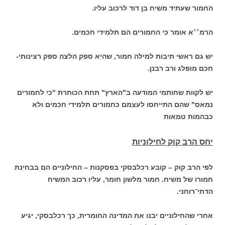
החמור שעתיד משיח בן דוד לרכוב עליו.
הרמ׳׳א אומר כי החמורים הם תלמידי חכמים.
יש גם ראשי תיבות למילה חמור, שהיא ספק הלצה ספק רצינותי-
חכם מופלג ורב רבנן.
יש לקוות שחותמי המודעה ב"הארץ" תחת הכותרת "כי לחמורים
נמאס" שהם התייחסו לעצמם כחמורים תלמידי חכמים ולא
כבהמות טמאות
יחס הרב קוק לחילוניות
לפי הרב קוק – קובע רכלבסקי בפסקנות – החילוניים הם בבחינת
חמורו של משיח. חמור מלשון חומר, עליו רכוב המשיח
הדתי־רוחני.
אחרי שהחילוניים יבנו את המדינה החומרית, כך רכלבסקי, יגיע