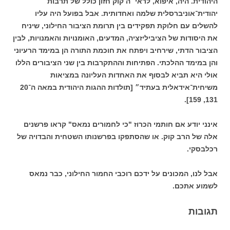
היהודית. היה, איפוא, לראי״ה קוק חזון כולל של תרבות
יהודית־אוניברסלית שלמה ואחדותית. אבל בפועל היה עליו
להשלים עם חלוקת תפקידים בין תרומת הציבור החילוני, שיניח
את היסודות של הציביליזציה, המדעים, האומנויות והאמנויות, לבין
הציבור הדתי, שירחיב ויפתח את חוכמת התורה הן במימד הרעיוני
והן במימד ההלכתי. הפתיחות וההתקרבות בין שני הציבורים הללו
אולי היא תביא לבסוף את האחדות העליונה במציאות
משיחית־אידאלית בעתיד״ [תולדות ההגות היהודית במאה ה־20
131, 159].
אינני יודע אם חותמי הכרוז "כי לחמורים נמאס" קראו פרשנים
אלה של הרב קוק. או שהסתפקו בפרשנותו השטחית והבדויה של
רכלבסקי.
אבל לנו, המכונים על ידכם רוכבי החמור החילוני, כבר נמאס
לשמוע אתכם.
תגובות