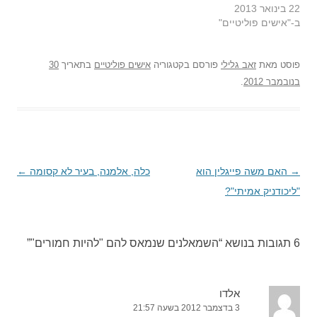
22 בינואר 2013
ב-"אישים פוליטיים"
פוסט
מאת
זאב גלילי
פורסם בקטגוריה
אישים פוליטיים
בתאריך
30
בנובמבר 2012
.
→
ניווט
האם משה פייגלין הוא
כלה, אלמנה, בעיר לא קסומה
←
בפוסטים
"ליכודניק אמיתי"?
6 תגובות בנושא “
השמאלנים שנמאס להם "להיות חמורים"
”
אלדו
3 בדצמבר 2012 בשעה 21:57