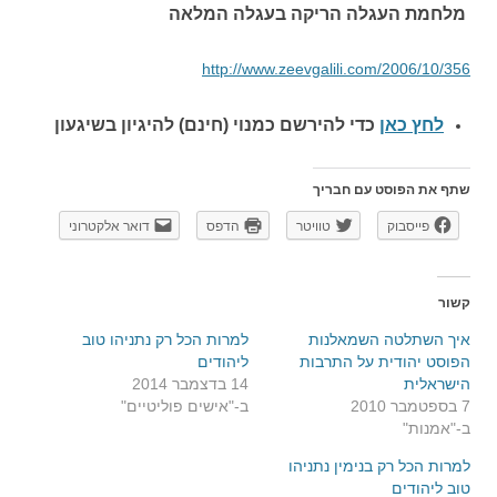
מלחמת העגלה הריקה בעגלה המלאה
http://www.zeevgalili.com/2006/10/356
לחץ כאן
כדי להירשם כ
מנוי (חינם) להיגיון בשיגעון
שתף את הפוסט עם חבריך
פייסבוק
טוויטר
הדפס
דואר אלקטרוני
קשור
איך השתלטה השמאלנות
למרות הכל רק נתניהו טוב
הפוסט יהודית על התרבות
ליהודים
הישראלית
14 בדצמבר 2014
7 בספטמבר 2010
ב-"אישים פוליטיים"
ב-"אמנות"
למרות הכל רק בנימין נתניהו
טוב ליהודים