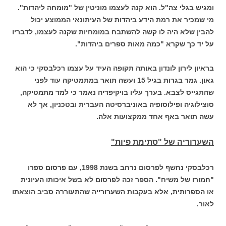
ומגיש בגלי צה"ל. הוא קנה לעצמו מוניטין של "מומחה ליהדות".
מי שמכיר את רמת הידע ביהדות של העיתונאי הממוצע יכול
להבין שלא היה לו קשה להשתבח במומחיות שקנה לעצמו, לדבריו
על יד כך שקרא "כמה מאות ספרים ביהדות".
בראיון לירון לונדון באותה תקופה העיד על עצמו רכלבסקי כי הוא
גאון. גמר בגרות בגיל 15 ועשה תואר במתמטיקה עוד לפני
שהתגייס לצבא. בערך עליו בויקיפדיה נאמר כי למד מתמטיקה,
סוצילוגיה ופילוסופיה באוניברסיטה העברית ובטכניון, אך לא
עשה תואר באף אחד ממקצועות אלה.
השערוריה של "סתימת פיות"
רכלבסקי נחשף לפרסום נרחב בשנת 1998, עם פרסום ספרו
"חמורו של משיח". הספר זכה לפרסום לא בשל איכותו העיונית
או הספרותית, אלא בעקבות השערורייה שהתעוררה סביב הוצאתו
לאור.