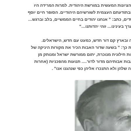
ציונות המעשית במורשת היהודית. למרות המרידה היו
בתודעתם העצמית לשורשיהם היהודיים. הסופר חיים יוסף
דים, כתב: " אנחנו יהודים בחיים הממשיים, בלב וברגש…
רך בעינינו… זוהי יהדותנו…"
 ובארץ קם דור חדש, כמעט עם חדש, הישראלים.
ת כך: " בשעה שדור האבות הכיר את מקורות היניקה של
ת חילונית מנוכרת, יתום ממורשת ישראל ומנותק מן
בות אבותיהם מדור לדור…. תנועות מהפכניות (אחרות
 שלהן ולא התנכרו אליהן כפי שנהגנו אנו" .