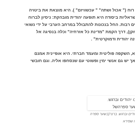
ח (" אכול ושתה" " עכשוויזם" ). היא מוצאת את ביטויה
שראליות ביסודה היא תופעה יהודית מובהקת: ניסיון לברוח
ים רבות. החל בנכונות להתבולל במרחב הערבי על ידי נשואי
קן), דרך הקמת "מדינת כל אזרחיה" וכלה בנסיגה אל
ה יהודית ודמוקרטית" .
, השקפה פוליטית ומעמד חברתי. היא אופיינית אמנם
ך יש גם אנשי ימין ופשוטי עם שנסחפו אליה. וגם חובשי
ודים וברגש. ברנר(בשער ספרה
 שפירא