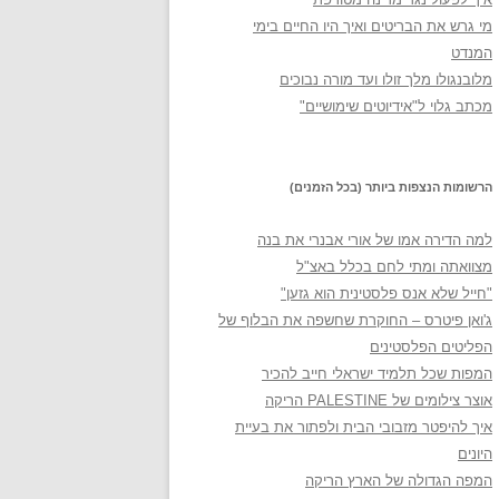
מי גרש את הבריטים ואיך היו החיים בימי
המנדט
מלובנגולו מלך זולו ועד מורה נבוכים
מכתב גלוי ל"אידיוטים שימושיים"
הרשומות הנצפות ביותר (בכל הזמנים)
למה הדירה אמו של אורי אבנרי את בנה
מצוואתה ומתי לחם בכלל באצ"ל
"חייל שלא אנס פלסטינית הוא גזען"
ג'ואן פיטרס – החוקרת שחשפה את הבלוף של
הפליטים הפלסטינים
המפות שכל תלמיד ישראלי חייב להכיר
אוצר צילומים של PALESTINE הריקה
איך להיפטר מזבובי הבית ולפתור את בעיית
היונים
המפה הגדולה של הארץ הריקה