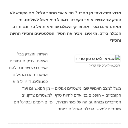
מדוע הזדעזעתי מן הסרט? מדוע אני מספר עליו? אם הקורא לא
הסיק עד עכשיו אומר בקצרה. דוגוויל היא משל לעולמנו. מי
מאתנו איננו מכיר את צדיקי העולם שרוממות אל בגרונם וחרב
הנבלה בידם. מי איננו מכיר את חסידי הפלסטינים וחסידי החיות
וחסידי
השיווין והצדק בכל
העולם. צדיקים גמורים
הבמאי לארס פון טרייר
אשר ברגע שניתנת להם
אפשרות הם מתגלים
כמנוולים. דוגוויל היא
משל למצב האנושי שבו משטרים אפלים – מן הפאשיזם ועד
הקומניזם – הופכים בני אדם לחיות טרף. למשטרים צדקניים
המדברים גבוהה גבוהה על פער חברתי, ועניים רעבים ובפועל הם
שותפים למעשי הנבלה הגדולים ביותר.
============================================