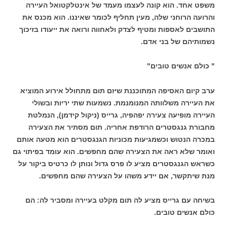
משפט אחד. הוא קונה לעצמו מעמד של אינטלקטואל העיירה
והרועה הרוחני שלה, מעין תחליף לכומר שאיננו. הוא מכנס את
התושבים לאספות ומטיף לצדק ולאחווה ורואה את ייעודו בזיכוך
נשמותיהם של בני אדם.
" כולם אנשים טובים"
ערב קיום האסיפה המתוכננת שיזם תום מתחולל אירוע המוציא
את העיירה משלוותה המנומנמת. נשמעות שתי יריות ובשולי
העיירה מופיעה צעירה יפהפיה, גרייס (ניקול קידמן), הנמלטת
מחבורת גנגסטרים הרודפת אחריה. תום מסתיר את הצעירה
במכרה הנטוש וכשמגיעות מכוניות הגנגסטרים הוא מטעה אותם
ואומר שלא ראה את הצעירה שהם מחפשים. הוא עומד בפיתוי גם
כשראש הגנגסטרים מציע לו פרס גדול ונותן לו כרטיס ביקור על
מנת שיתקשר, אם יידע משהו על הצעירה שהם מחפשים.
בשיחה עם גרייס מציע לה תום מקלט בעיירה ומסביר לה: הם
כולם אנשים טובים.