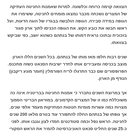
הצוואה קוימה כרוחה וכלשונה. למרות שאמנות החניטה העתיקה
של המצרים נשכחה מכבר נמצאו מומחים לחניטה, ששימרו את
הגופה במידה סבירה. הגופה הולבשה בבגדיו של הוגה הדעות, ועל
ראשו חבשו את כובע הקש. את הגופה הכניסו לתוך ארון סגור
בזכוכית ובתוכו נראית דמותו של בנתהם כשהוא יושב, כפי שביקש
בצוואתו.
שנים רבות חלפו מאז מותו של בנתהם. בכל השנים הללו הארון
מוצב בכניסה ומעבירים אותו לחדר ישיבות הסנאט כשזה מתכנס.
הפרופסורים שם כבר התרגלו לריח הפורמלין (חומר מונע ריקבון)
הנודף מן הארון.
אך במרוצת השנים נתברר כי אמנות החניטה בבריטניה אינה כה
משוכללת כמו זו של המצרים הקדמונים. במוזיאון הבריטי הסמוך
מצויות כמה עשרות מומיות חנוטות המחזיקות מעמד אלפי שנים.
אך גופתו של בנתהם החלה להתפורר עוד בטרם מלאו 200 שנים
לחניטה. הראש נפל וכמה סטודנטים חמדו לצון וגנבו אותו. לפני
כ-25 שנים החליט סנאט האוניברסיטה להמיר את הראש המקורי