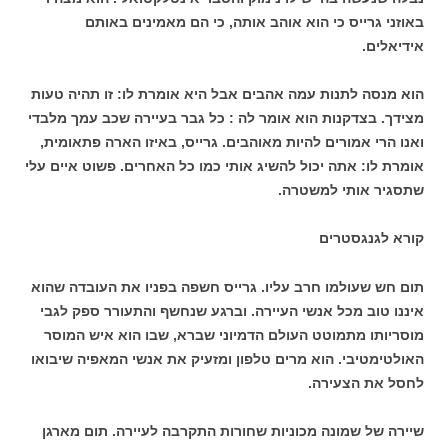
באוזני גרייס כי הוא אוהב אותה, כי הם מאמינים באותם
אידיאלים.
הוא מנסה לתנות עמה אהבים אבל היא אומרת לו: זו תהיה טעות
מצידך. בצדקנות הוא אומר לה : כל גבר בעיירה שכב עמך מלבדי
ואנו הרי אמורים להיות מאוהבים. גרייס, באיזו הארה פתאומית,
אומרת לו: אתה יכול להשיג אותי כמו כל האחרים. פשוט איים עלי
שתסגיר אותי למשטרה.
קורא לגנגסטרים
תום חש שעולמו חרב עליו. גרייס חשפה בפניו את העובדה שהוא
איננו טוב מכל אנשי העיירה. וברגע שנחשף והתעורר ספק לגבי
מוסריותו מתמוטט העולם הדמיוני שברא, שבו הוא איש המוסר
האולטימטיבי. הוא מרים טלפון ומזעיק את אנשי המאפיה שיבואו
לחסל את הצעירה.
שיירה של שמונה מכוניות שחורות התקרבה לעיירה. תום מארגן