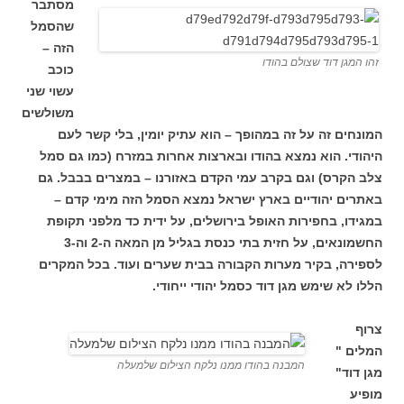
מסתבר
שהסמל
הזה –
זהו המגן דוד שצולם בהודו
כוכב
עשוי שני
משולשים
המונחים זה על זה במהופך – הוא עתיק יומין, בלי קשר לעם
היהודי. הוא נמצא בהודו ובארצות אחרות במזרח (כמו גם סמל
צלב הקרס) וגם בקרב עמי הקדם באזורנו – במצרים בבבל. גם
באתרים יהודיים בארץ ישראל נמצא הסמל הזה מימי קדם –
במגידו, בחפירות האופל בירושלים, על ידית כד מלפני תקופת
החשמונאים, על חזית בתי כנסת בגליל מן המאה ה-2 וה-3
לספירה, בקיר מערות הקבורה בבית שערים ועוד. בכל המקרים
הללו לא שימש מגן דוד כסמל יהודי ייחודי.
צרוף
המלים "
המבנה בהודו ממנו נלקח הצילום שלמעלה
מגן דוד"
מופיע