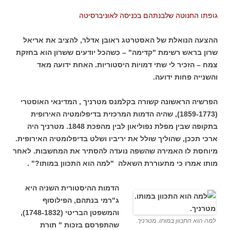
גופתו החנוטה שלבנתהם בכניסה לאוניברסיטה
ההצעה הנואלת של האסטרטג ראובן אדלר, להציב את אריאל
שרון בראש רשימת "קדימה" – כשהכל יודעים ששרון הוא בחזקת
צמח – הזכיר לי שתי דמויות היסטוריות. האחת ידועה מאד
והשנייה פחות ידועה.
הפרשיה הראשונה קשורה בקלמנס מטרניך , המדינאי האוסטרי
(1859-1773), שהיה הדמות המרכזית בדיפלומטיה האירופית
בתקופה שבין מפלת נפוליאון לבין מהפכת 1848. מטרניך היה
ארכי תככן, שהוליך שולל את יריביו ושלט בדיפלומטיה האירופית.
מיוחסת לו האמירה שהשפה נועדה להסתיר את המחשבות. לאחר
מותו אמרו כי מתעוררת השאלה "למה הוא התכוון במותו?" .
הדמות ההיסטורית השניה היא
ג"רמי בנתהם, הפילוסוף
והמשפטן הבריטי (1748-1832),
למה הוא התכוון במותו. מטרניך.
שהתפרסם בזכות " תורת