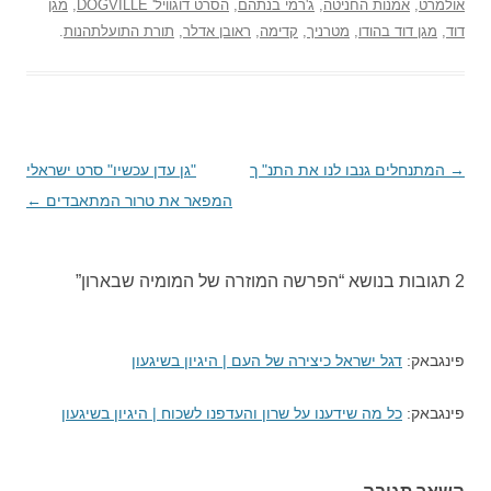
אולמרט
,
אמנות החניטה
,
ג'רמי בנתהם
,
הסרט דוגוויל' DOGVILLE
,
מגן
דוד
,
מגן דוד בהודו
,
מטרניך
,
קדימה
,
ראובן אדלר
,
תורת התועלתהנות
.
→
ניווט
המתנחלים גנבו לנו את התנ" ך
"גן עדן עכשיו" סרט ישראלי
בפוסטים
המפאר את טרור המתאבדים
←
2 תגובות בנושא “
הפרשה המוזרה של המומיה שבארון
”
פינגבאק:
דגל ישראל כיצירה של העם | היגיון בשיגעון
פינגבאק:
כל מה שידענו על שרון והעדפנו לשכוח | היגיון בשיגעון