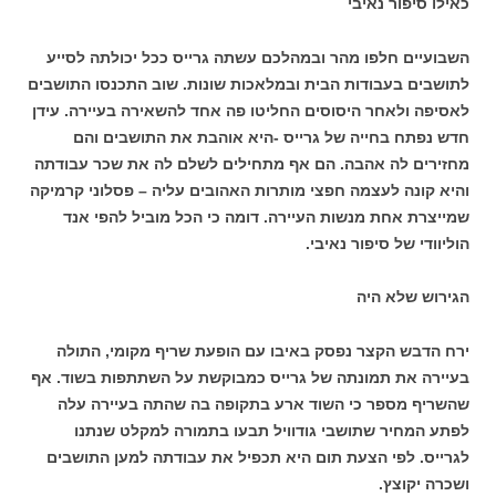
כאילו סיפור נאיבי
השבועיים חלפו מהר ובמהלכם עשתה גרייס ככל יכולתה לסייע
לתושבים בעבודות הבית ובמלאכות שונות. שוב התכנסו התושבים
לאסיפה ולאחר היסוסים החליטו פה אחד להשאירה בעיירה. עידן
חדש נפתח בחייה של גרייס -היא אוהבת את התושבים והם
מחזירים לה אהבה. הם אף מתחילים לשלם לה את שכר עבודתה
והיא קונה לעצמה חפצי מותרות האהובים עליה – פסלוני קרמיקה
שמייצרת אחת מנשות העיירה. דומה כי הכל מוביל להפי אנד
הוליוודי של סיפור נאיבי.
הגירוש שלא היה
ירח הדבש הקצר נפסק באיבו עם הופעת שריף מקומי, התולה
בעיירה את תמונתה של גרייס כמבוקשת על השתתפות בשוד. אף
שהשריף מספר כי השוד ארע בתקופה בה שהתה בעיירה עלה
לפתע המחיר שתושבי גודוויל תבעו בתמורה למקלט שנתנו
לגרייס. לפי הצעת תום היא תכפיל את עבודתה למען התושבים
ושכרה יקוצץ.