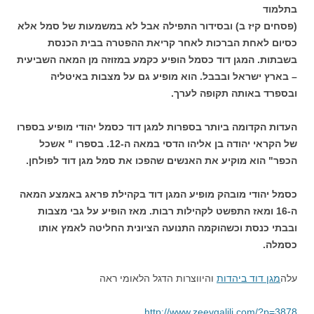
בתלמוד
(פסחים קיז ב) ובסידור התפילה אבל לא במשמעות של סמל אלא
כסיום לאחת הברכות לאחר קריאת ההפטרה בבית הכנסת
בשבתות. המגן דוד כסמל הופיע כקמע במזוזה מן המאה השביעית
– בארץ ישראל ובבבל. הוא מופיע גם על מצבות באיטליה
ובספרד באותה תקופה לערך.
העדות הקדומה ביותר בספרות למגן דוד כסמל יהודי מופיע בספרו
של הקראי יהודה בן אליהו הדסי במאה ה-12. בספרו " אשכל
הכפר" הוא מוקיע את האנשים שהפכו את סמל מגן דוד לפולחן.
כסמל יהודי מובהק מופיע המגן דוד בקהילת פראג באמצע המאה
ה-16 ומאז התפשט לקהילות רבות. מאז הופיע על גבי מצבות
ובבתי כנסת וכשהוקמה התנועה הציונית החליטה לאמץ אותו
כסמלה.
עלה
מגן דוד ביהדות
והיווצרות הדגל הלאומי ראה
http://www.zeevgalili.com/?p=3878