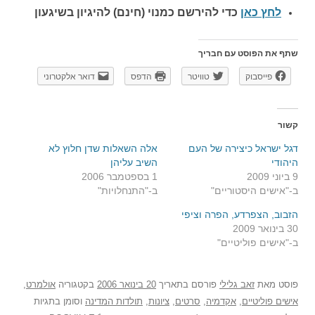
לחץ כאן
כדי להירשם כ
מנוי (חינם) להיגיון בשיגעון
שתף את הפוסט עם חבריך
פייסבוק
טוויטר
הדפס
דואר אלקטרוני
קשור
דגל ישראל כיצירה של העם
אלה השאלות שדן חלוץ לא
היהודי
השיב עליהן
9 ביוני 2009
1 בספטמבר 2006
ב-"אישים היסטוריים"
ב-"התנחלויות"
הזבוב, הצפרדע, הפרה וציפי
30 בינואר 2009
ב-"אישים פוליטיים"
פוסט
מאת
זאב גלילי
פורסם בתאריך
20 בינואר 2006
בקטגוריה
אולמרט
,
אישים פוליטיים
,
אקדמיה
,
סרטים
,
ציונות
,
תולדות המדינה
וסומן בתגיות