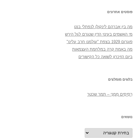
פוסטים אחרונים
מה בין אברהם לינקולן לנפתלי בנט
מי האשמים בעינוי הדין שנגרם לגל הירש
פוגרום 1929 בצפת "עולמנו חרב עלינו"
מה באמת קרה במלחמת העצמאות
ביום הזיכרון לשואה כל הקישורים
בלוגים מומלצים
רְסִיסִים מִמֶנִי – תמר שכטר
נושאים
נושאים