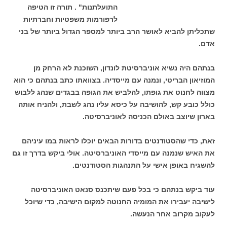
התועלתנות" . תורה זו הטיפה
לרפורמות משפטיות וחברתיות
שתכליתן להביא לאושר הרב ביותר למספר הגדול ביותר של בני
אדם.
בנתהם היה נשיא אוניברסיטת לונדון, השוכנת לא הרחק מן
המוזיאון הבריטי, ונמנה עם מייסדיה. בצוואתו כתב בנתהם כי הוא
מצווה לחנוט את גופתו, להלביש את הגופה בבגדים שנהג ללבוש
כולל כובע קש, להושיבה על כיסא עליו נהג לשבת, ולהניח אותה
בארון שיוצב באולם הכניסה לאוניברסיטה.
זאת, כדי שהסטודנטים בדורות הבאים יוכלו לראות במו עיניהם
את האיש שנמנה עם מייסדי האוניברסיטה. אולי ביקש בדרך זו גם
להשגיח באופן אישי על התנהגות הסטודנטים.
עוד ביקש בנתהם כי בכל פעם שיתכנס סנאט האוניברסיטה
לישיבה יעבירו את המומיה החנוטה למקום הישיבה, כדי שיוכל
לעקוב מקרוב אחר הנעשה.