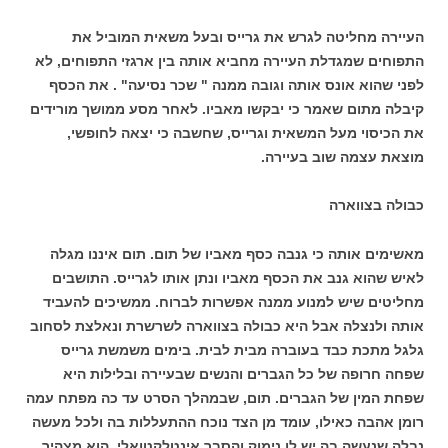
העיירה מחליטה לגרש את גרייס ובעל משאית המוביל את
התפוחים שמגדלת העיירה מחביא אותה בין ארגזי התפוחים, לא
לפני שהוא אונס אותה וגובה ממנה " שכר נסיעה" . את הכסף
קיבלה מתום שאמר כי יבקשו מאביו. לאחר מסע ממושך מורידים
את הכיסוי מעל המשאית וגרייס, שחשבה כי יצאה לחופשי,
מוצאת עצמה שוב בעיירה.
כבולה בצווארה
מאשימים אותה כי גנבה כסף מאביו של תום. תום איננו מגלה
לאיש שהוא גנב את הכסף מאביו ונתן אותו לגרייס. התושבים
מחליטים שיש למנוע ממנה אפשרות לברוח. ממשיכים להעביד
אותה ולנצלה אבל היא כבולה בצווארה לשרשרת ונאלצת לסחוב
גלגל מתכת כבד בעוברה מבית לבית. בימים משמשת גרייס
שפחה חרופה של כל הגברים והנשים שבעיירה ובלילות היא
שפחת המין של הגברים. תום, שבמהלך הסרט עד כה מפתח עמה
רומן אהבה כאילו, עומד מן הצד נוכח ההתעללות בה ולכל מעשה
נבלה שנעשה בה יש לו נימוק והסבר אינטלקטואלי. הוא מצהיר