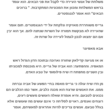
משלחת של אנשי העיירה כדי לקבל את פני הבאים. הוא עומד
בראש המשלחת ומכוון את המכוניות המתקרבות. " ברוכים
הבאים" הוא אומר לגנגסטרים.
גרייס משוחררת מאזיקיה ונלקחת על ידי הגנגסטרים. תום אומר
שהעיירה לא מבקשת תמורה על השרות שנתנה להם. אך הוא יבין
אם הם ימצאו לנכון לגמול לעיירה על שרות זה.
אבא מאפיונר
או אז מגיעה קדילאק שחורה וארוכה ובתוכה הדון הגדול ראש
המאפיה. וההפתעה: הוא אביה של גרייס. היא מוכנסת למכוניתו
ובין השניים מתפתח דו שיח פילוסופי על טבע האדם.
מן הדו שיח עולה כי גרייס מאסה בחיי הפשע של אביה וברחה
ממנו. את האנשים שרצח הוא מכנה כלבים, אשר כמו הכלבים הם
נכנעים לטבעם. והיא אומרת שאלה העושים מעשים רעים,
רוצחים ואנסים, ראויים לסליחה כי אינם עושים מה שעושים אלא
בגלל טבעם. אנשים צריכים להיות אחראים למעשיהם, אומר