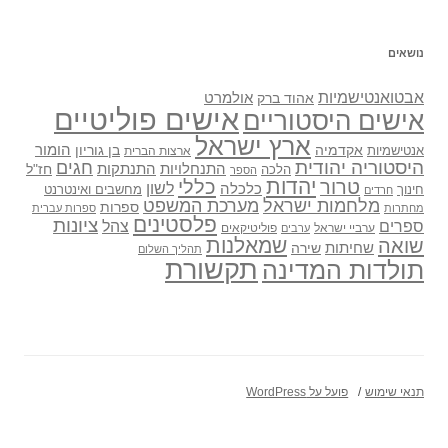
נושאים
אבטואנטישמיות
אולמרט
אהוד ברק
אישים פוליטיים
אישים היסטוריים
ארץ ישראל
אקדמיה
בן גוריון
הומור
אנטישמיות
ארצות הברית
היסטוריה יהודית
חגים
התנתקות
התנחלויות
חז"ל
הלכה
הספר
יהדות
כללי
טרור
לשון
כלכלה
מחשבים ואינטרנט
חינוך
חרדים
מלחמות ישראל
מערכת המשפט
ספרות
מחתרות
ספרות עברית
פלסטינים
ציונות
ספרים
צהל
ערביי ישראל
פוליטיקאים
ערבים
שואה
שמאלנות
שחיתות
שירה
תהליך השלום
תקשורת
תולדות המדינה
תנאי שימוש
פועל על WordPress