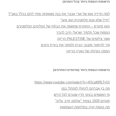
הרשומות הנצפות ביותר (בכל הזמנים)
למה הדירה אמו של אורי אבנרי את בנה מצוואתה ומתי לחם בכלל באצ"ל
"חייל שלא אנס פלסטינית הוא גזען"
ג'ואן פיטרס – החוקרת שחשפה את הבלוף של הפליטים הפלסטינים
המפות שכל תלמיד ישראלי חייב להכיר
אוצר צילומים של PALESTINE הריקה
איך להיפטר מזבובי הבית ולפתור את בעיית היונים
המפה הגדולה של הארץ הריקה
הרשומות הנצפות ביותר (מהיומיים האחרונים)
https://www.youtube.com/watch?v=4OcaMRLTyGI
מה בין אברהם לינקולן לנפתלי בנט
מי האשמים בעינוי הדין שנגרם לגל הירש
פוגרום 1929 בצפת "עולמנו חרב עלינו"
מה באמת קרה במלחמת העצמאות