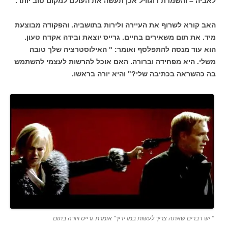
לאביה – והשמדת דוגוויל אכן תעשה את העולם למקום טוב יותר.
האב קורא לשרוף את העיירה ולירות בתושביה. והפקודה מבוצעת
מיד. את תום משאירים בחיים. גרייס יוצאת ובידה אקדח טעון.
הוא עוד מנסה להתפלסף ואומר: " האילוסטרציה שלך טובה
משלי. היא מפחידה וברורה. האם אוכל להרשות לעצמי להשתמש
בה כהשראה בכתיבה שלי?" והיא יורה בראשו.
" יש דברים שאתה צריך לעשות במו ידיך" אומרת גרייס ויורה בתום