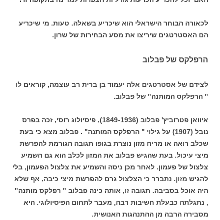
לכאורה הבוחר הישראלי הוא שיכריע בשאלה. טעות. מי שיכריע
הם האסטרטגים שיריצו את מסע הבחירות של שרון.
הרפלקס של פבלוב
לצידם של אסטרטגים אלה יעמוד בן ברית רב עוצמה, קוראים לו
" הרפלקס המותנה" של פבלוב.
איוואן
פטרוביץ' פבלוב (1849-1936), פיסיולוג רוסי, זכה בפרס
נובל (1907) על גילוי " הרפלקס המותנה" . פבלוב מצא כי בעת
שכלב רואה או מריח מזון נוצרת בגופו תגובה הגורמת להפרשת
מיצי עיכול. בעת שהגיש פבלוב את המזון לכלב הוא גם השמיע
צלצול של פעמון. לאחר מכן ניסה והשמיע את צלצול הפעמון, בלי
להגיש מזון. נתברר כי הצלצול גרם להפרשת מיצי כיבה, אף שלא
היה אוכל בסביבה. תגובה זו, אותה כינה פבלוב " רפלקס מותנה"
, נתגלתה כבעלת חשיבות רבה, מעבר לתחום הפיסיולוגי. היא
מסבירה הרבה מן ההתנהגות האנושית.