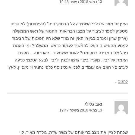
13 במאי 2018 בשעה 19:43
האין זה מוזר ש"כלבי השמירה על הדמוקרטיה" (העיתונות) לא טרחו
מספיק לספר לציבור על מצבו הבריאותי החמור של ראש הממשלה
(אריק שרון ומנחם בגין)? האין זה מוזר שלא היו הפגנות של הציבור
למנוע מהאישים האלו להמשיך לעמוד כראשי ממשלה? ומי באמת
ניהל את המדינה במקומם? לאחר ששמענו – לאחרונה – מקצת
האמת על רבין, מעניין כיצד גרמו לבגין ולרבין לבצע הסכמי כניעה
לערבים? האם אנו עומדים לפני אונס נוסף כלפי נתניהו? מעניין, לא?
↓
להגיב
זאב גלילי
13 במאי 2018 בשעה 19:47
שכחת לציין את מצב בריאותם של משה שרת, גולדה מאיר, לוי