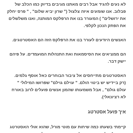
לא נעים להגיד אבל רבים מאתנו מגיבים בדיוק כמו הכלב של
פבלוב. אנו שומעים איזה צלצול (" שרון יביא שלום" , " פרס יחלק
את ירושלים" ) המעורר בנו את הרפלקס המותנה, ואנו משלשלים
את הפתק הנכון לקלפי.
האנשים היודעים לעורר בנו את הרפלקס הזה הם האסטרטגים.
הם ממציאים את הסיסמאות ואת התנהלות המועמדים. על פיהם
יישק דבר.
האסטרטגים מתייחסים אל ציבור הבוחרים כאל אוסף גלמים.
(רק ביידיש יש ביטוי הולם. " עוילם גוילם" שפרושו המילולי "
עולם גולם" , אבל משמעותו שהמון אנשים פועלים לרוב באורח
לא רציונאלי).
איך פועל אסטרטג
קיימתי בשעתו כמה שיחות עם מוטי מורל, שהוא אולי האסטרטג