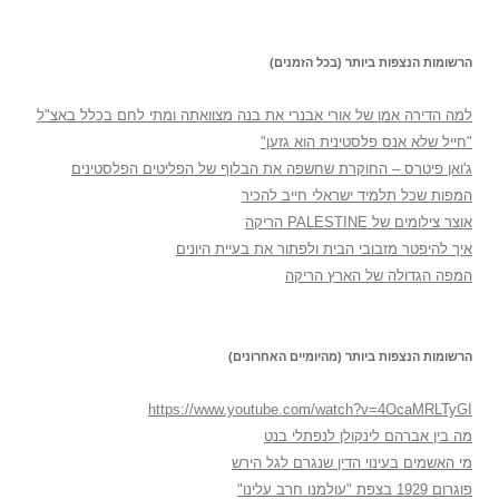
הרשומות הנצפות ביותר (בכל הזמנים)
למה הדירה אמו של אורי אבנרי את בנה מצוואתה ומתי לחם בכלל באצ"ל
"חייל שלא אנס פלסטינית הוא גזען"
ג'ואן פיטרס – החוקרת שחשפה את הבלוף של הפליטים הפלסטינים
המפות שכל תלמיד ישראלי חייב להכיר
אוצר צילומים של PALESTINE הריקה
איך להיפטר מזבובי הבית ולפתור את בעיית היונים
המפה הגדולה של הארץ הריקה
הרשומות הנצפות ביותר (מהיומיים האחרונים)
https://www.youtube.com/watch?v=4OcaMRLTyGI
מה בין אברהם לינקולן לנפתלי בנט
מי האשמים בעינוי הדין שנגרם לגל הירש
פוגרום 1929 בצפת "עולמנו חרב עלינו"