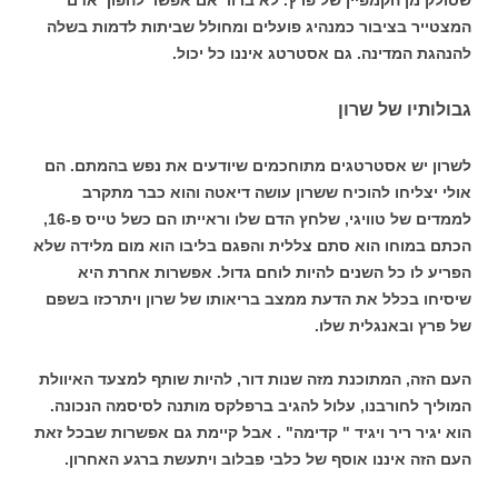
המצטייר בציבור כמנהיג פועלים ומחולל שביתות לדמות בשלה
להנהגת המדינה. גם אסטרטג איננו כל יכול.
גבולותיו של שרון
לשרון יש אסטרטגים מתוחכמים שיודעים את נפש בהמתם. הם
אולי יצליחו להוכיח ששרון עושה דיאטה והוא כבר מתקרב
לממדים של טוויגי, שלחץ הדם שלו וראייתו הם כשל טייס פ-16,
הכתם במוחו הוא סתם צללית והפגם בליבו הוא מום מלידה שלא
הפריע לו כל השנים להיות לוחם גדול. אפשרות אחרת היא
שיסיחו בכלל את הדעת ממצב בריאותו של שרון ויתרכזו בשפם
של פרץ ובאנגלית שלו.
העם הזה, המתוכנת מזה שנות דור, להיות שותף למצעד האיוולת
המוליך לחורבנו, עלול להגיב ברפלקס מותנה לסיסמה הנכונה.
הוא יגיר ריר ויגיד " קדימה" . אבל קיימת גם אפשרות שבכל זאת
העם הזה איננו אוסף של כלבי פבלוב ויתעשת ברגע האחרון.