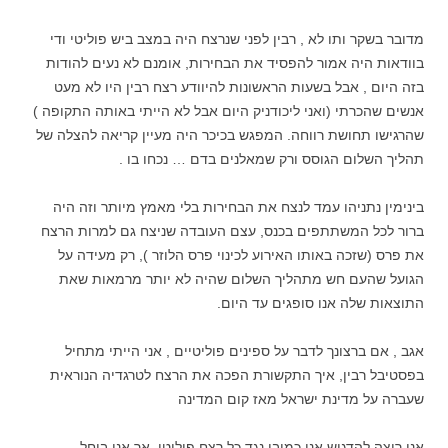
מדובר בשקר ותו לא , רבין לפני שנרצח היה במצב ביש פוליטי ודי
בוודאות היה אמור להפסיד את הבחירות, אומנם לא נעים להודות
בזה היום , אבל בשעות הראשונות להיוודע רצח רבין היו לא מעט
אנשים שהכרתי (ואני ליכודניק היום אבל לא הייתי באותה התקופה )
שהרגישו תחושת רווחה. המפגש בכיכר היה מעיין קריאה להצלה של
תהליך השלום הגוסס ורק שמאלנים בדם … נכחו בו .
בינימין נתניהו עמד לנצח את הבחירות בלי מאמץ מיותר וזה היה
ברור לכל המשתתפים בכנס, עצם העובדה שניצח גם למרות הרצח
את פרס (שזכה באותו האירוע לכינוי פרס הלוזר ), רק מעידה על
הגועל שהעם חש מתהליך השלום שהיה לא יותר מרמאות שאת
התוצאות שלה אנו סופגים עד היום.
אגב , אם ברצונך לדבר על ספינים פוליטיים , אני הייתי מתחיל
בפסטיבל רבין, איך התקשורת הפכה את הרצח לטרגדיה הנוראית
שעברה על מדינת ישראל מאז קום המדינה
אני רוצה להדגיש אני כמובן נגד כל רצח פוליטי, אך אני בוחל