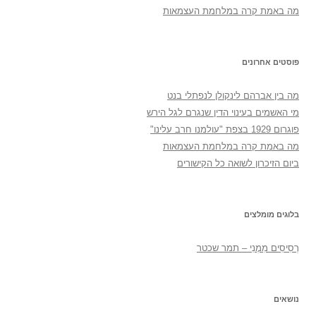
מה באמת קרה במלחמת העצמאות
פוסטים אחרונים
מה בין אברהם לינקולן לנפתלי בנט
מי האשמים בעינוי הדין שנגרם לגל הירש
פוגרום 1929 בצפת "עולמנו חרב עלינו"
מה באמת קרה במלחמת העצמאות
ביום הזיכרון לשואה כל הקישורים
בלוגים מומלצים
רְסִיסִים מִמֶנִי – תמר שכטר
נושאים