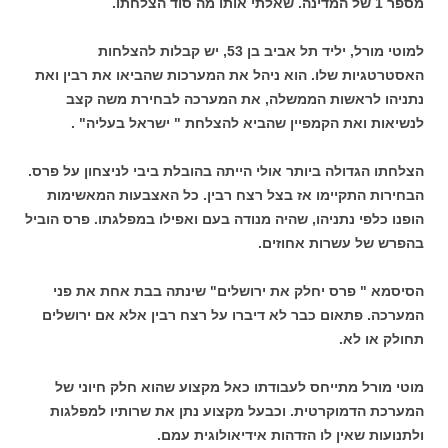
מספר 1 של המדינה. שאלתי אותו מה סוד הצלחתו.
למוטי מורל, יליד תל אביב בן 53, יש קבלות להצלחות
האסטרטגיות שלו. הוא ניהל את המערכות שהביאו את רבין ואת
נתניהו לראשות הממשלה, את המערכה לבחירת משה קצב
לנשיאות ואת הקמפיין שהביא להצלחת " ישראל בעליה" .
הצלחתו הגדולה ביותר אולי הייתה בהובלת ביבי לניצחון על פרס.
הבחירות התקיימו אז בצל רצח רבין. כל האצבעות המאשימות
הופנו כלפי נתניהו, שהיה מנודה בעם ואפילו במפלגתו. פרס הוביל
בהפרש של עשרות אחוזים.
הסיסמא " פרס יחלק את ירושלים" שינתה בבת אחת את פני
המערכה. פתאום כבר לא דיברו על רצח רבין אלא אם ירושלים
תחולק או לא.
מוטי מורל מתייחס לעבודתו כאל מקצוע שהוא חלק חיוני של
המערכת הדמוקרטית. וכבעל מקצוע נתן את שרותיו למפלגות
ולתנועות שאין לו הזדהות אידיאולוגית עמם.