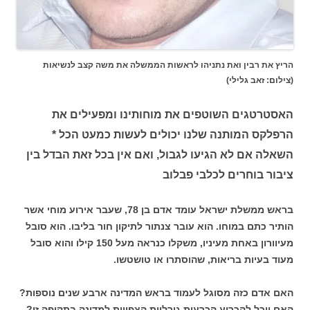
הריץ את רבין ואת נתניהו לראשות הממשלה את משה קצב לנשיאות
(צילום: זאב גלילי)
האסטרטגים השוטפים את מוחותינו ומפעילים את
הרפלקס המותנה שלנו יכולים לעשות כמעט הכל *
השאלה אם לא הגיעו לגבול, ואם אין בכל זאת הבדל בין
ציבור בוחרים לכלבי פבלוב
בראש ממשלת ישראל עומד אדם בן 78, שעבר אירוע מוחי אשר
הותיר כתם במוחו. הוא עובר צנתור לתיקון חור בליבו. הוא סובל
מעיוורון באחת מעיניו, משקלו כנראה מעל 150 קילו והוא סובל
מעוד בעיות בריאות, שהוסתרו או טושטשו.
האם אדם כזה מסוגל לעמוד בראש המדינה ארבע שנים נוספות?
האם יוכל להכריע הכרעות גורליות הצפויות למדינה בתקופה זו?