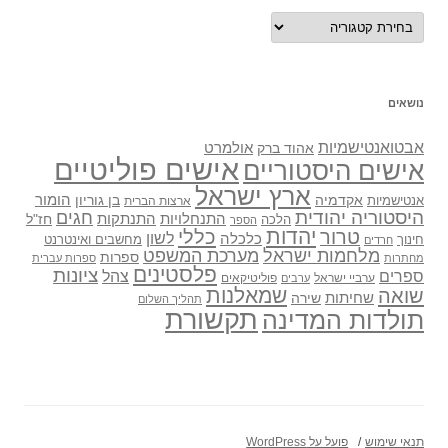
נושאים
נושאים
אבטואנטישמיות
אולמרט
אהוד ברק
אישים פוליטיים
אישים היסטוריים
ארץ ישראל
אקדמיה
בן גוריון
הומור
אנטישמיות
ארצות הברית
היסטוריה יהודית
חגים
התנתקות
התנחלויות
חז"ל
הלכה
הספר
יהדות
כללי
טרור
לשון
כלכלה
מחשבים ואינטרנט
חינוך
חרדים
מלחמות ישראל
מערכת המשפט
ספרות
מחתרות
ספרות עברית
פלסטינים
ציונות
ספרים
צהל
ערביי ישראל
פוליטיקאים
ערבים
שואה
שמאלנות
שחיתות
שירה
תהליך השלום
תקשורת
תולדות המדינה
תנאי שימוש
פועל על WordPress