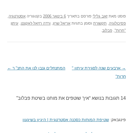
פוסט
מאת
זאב גלילי
פורסם בתאריך
6 בינואר 2006
בקטגוריה
אסטרטגיה
,
פסיכולוגיה
,
תקשורת
וסומן בתגיות
אריאל שרון
,
ורדה רזיאל-ז'אקונט
,
עיתון
"חרות"
,
פבלוב
.
→
ניווט
ארבעים שנה לסגירת עיתון "
המתנחלים גנבו לנו את התנ" ך
←
חרות"
בפוסטים
14 תגובות בנושא “
איך שוטפים את מוחנו בשיטת פבלוב
”
פינגבאק:
שטיפת המוחות כסכנה אסטרטגית | היגיון בשיגעון