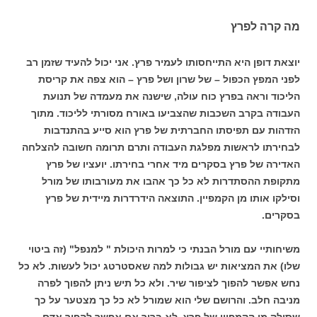
מה קרה לפרץ
יוצאת דופן היא התייחסותו לעמיר פרץ. אני יכול להעיד שזמן רב
לפני המפץ הכפול – של שרון ושל פרץ – הוא צפה את קריסת
הליכוד וראה בפרץ כוח עולה, שישנה את מעמדה של תנועת
העבודה בקרב השכבות שהצביעו באורח מסורתי לליכוד. מתוך
הזדהות עם תפיסתו החברתית של פרץ הוא סייע בהתנדבות
לבחירתו לראשות מפלגת העבודה ותרם תרומה חשובה להצלחה
האדירה של פרץ בסקרים מיד אחרי בחירתו. יועציו של פרץ
מתקופת ההסתדרות לא כל כך אהבו את מעורבותו של מורל
וסילקו אותו מן הקמפיין. התוצאה הידרדרות מיידית של פרץ
בסקרים.
משיחותיי עם מורל הבנתי כי למרות היכולת " למנפל" (זה ביטוי
שלו) את המציאות יש גבולות למה שאסטרטג יכול לעשות. לא כל
נחש אפשר להפוך לציפור שיר. ולא כל תיש ניתן להפוך לפרה
מניבה חלב. והרושם שלי הוא שמורל לא כל כך מצטער על כך
שסולק מן הקמפיין של פרץ. לא ברור אם אפשר להפוך אדם