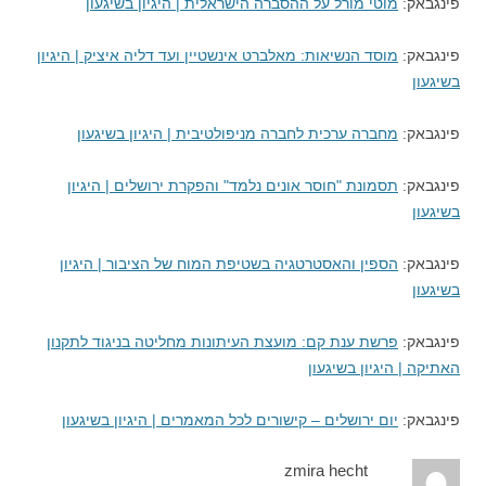
פינגבאק:
מוטי מורל על ההסברה הישראלית | היגיון בשיגעון
פינגבאק:
מוסד הנשיאות: מאלברט אינשטיין ועד דליה איציק | היגיון
בשיגעון
פינגבאק:
מחברה ערכית לחברה מניפולטיבית | היגיון בשיגעון
פינגבאק:
תסמונת "חוסר אונים נלמד" והפקרת ירושלים | היגיון
בשיגעון
פינגבאק:
הספין והאסטרטגיה בשטיפת המוח של הציבור | היגיון
בשיגעון
פינגבאק:
פרשת ענת קם: מועצת העיתונות מחליטה בניגוד לתקנון
האתיקה | היגיון בשיגעון
פינגבאק:
יום ירושלים – קישורים לכל המאמרים | היגיון בשיגעון
zmira hecht