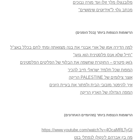
מלובנגולו מלך זולו ועד מורה נבוכים
מכתב גלוי ל"אידיוטים שימושיים"
הרשומות הנצפות ביותר (בכל הזמנים)
למה הדירה אמו של אורי אבנרי את בנה מצוואתה ומתי לחם בכלל באצ"ל
"חייל שלא אנס פלסטינית הוא גזען"
ג'ואן פיטרס – החוקרת שחשפה את הבלוף של הפליטים הפלסטינים
המפות שכל תלמיד ישראלי חייב להכיר
אוצר צילומים של PALESTINE הריקה
איך להיפטר מזבובי הבית ולפתור את בעיית היונים
המפה הגדולה של הארץ הריקה
הרשומות הנצפות ביותר (מהיומיים האחרונים)
https://www.youtube.com/watch?v=4OcaMRLTyGI
מה בין אברהם לינקולן לנפתלי בנט