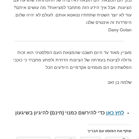
נכון. הם המצאה. הם תוצאה לא רצויה של התפתחות שהגיעה עם
הציונות. אבל איך הידע הזה מתחבר למציאות? מה עושים איתם?
עוד לא יוצר השטיח שתחתיו נטאטא אותם. לעולם לא יהיה שלום.
היפרדות זה אינטרס שלנו.
Dany Golan
מעניין מאוד עד היום חשבנו שהמצאת העם הפלסטיני הוא זכות
גדולה לציונות בעזרתה של הציונות הדתית ולפתע מתברר כי כוכבי
הפלשתינים הם מומחים אקדמיים היודעים הכל
שלמה בן זאב
לחץ כאן
כדי להירשם כ
מנוי (חינם) להיגיון בשיגעון
שתף את הפוסט עם חבריך