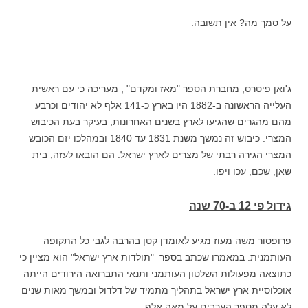
על סמך מה? אין תשובה.
ג'ואן פיטרס, מחברת הספר "מאז ומקדם" , מעריכה כי עם ראשית
העלייה הראשונה ב-1882 היו בארץ כ-141 אלף לא יהודים וכרבע
מהם מהגרים שהגיעו לארץ בשנים האחרונות, בעיקר בעת הכיבוש
המצרי. כיבוש זה נמשך משנת 1831 עד 1840 ובמהלכו יזם הכובש
המצרי הגירה רבתי של מצרים לארץ ישראל. הם הובאו לעזה, בית
שאן, שכם, עכו ויפו.
גידול פי 12 ב-70 שנה
פרופסור משה מעוז מגיע לאומדן קטן בהרבה לגבי כל התקופה
העותמנית. במאמרו שכתב בספר "תולדות ארץ ישראל" הוא מציין כי
כתוצאה מפעולות השלטון העותמני ותנאי התברואה הירודים הייתה
אוכלוסיית ארץ ישראל בתהליך מתמיד של דלדול ובמשך מאות שנים
לא עלה מספר הערבים על מאה אלף.