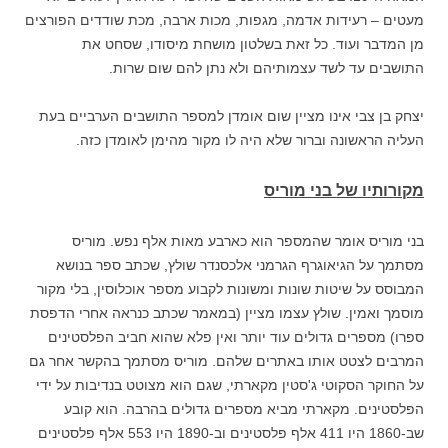
מעטים – רעידות אדמה, מגפות, מכות ארבה, מכת שודדים הפורצים
מן המדבר ועוד. כל זאת בשלטון מושחת מיסודו, שסחט את
התושבים עד לשד עצמותיהם ולא נתן להם שום שרות.
יצחק בן צבי אינו מציין שום אומדן למספר התושבים הערביים בעת
העליה הראשונה וברור שלא היה לו מקור מהימן לאומדן כזה.
מקורותיו של בני מוריס
בני מוריס אומר שהמספר הוא כארבע מאות אלף נפש. מוריס
מסתמך על הגיאוגרף הגרמני אלכסנדר שולץ, שכתב ספר בנושא
המבוסס על שיטות שונות ומשונות לקבוע מספר אוכלוסין, בלי מקור
מוסמך ואמין. שולץ עצמו מציין (במאמר שכתב כנראה אחרי הדפסת
ספרו) מספרים גדולים עוד יותר ואין פלא שהוא חביב הפלסטינים
המרבים לצטט אותו באתרים שלהם. מוריס מסתמך בהקשר אחר גם
על החוקר הסקוטי ג'סטין מקארתי, שגם הוא מצוטט בנדיבות על ידי
הפלסטינים. מקארתי מביא מספרים גדולים בהרבה. הוא קובע
שב-1860 היו 411 אלף פלסטינים וב-1890 היו 553 אלף פלסטינים