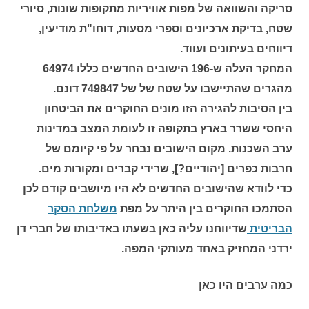
סריקה והשוואה של מפות אוויריות מתקופות שונות, סיורי
שטח, בדיקת ארכיונים וספרי מסעות, דוחו"ת מודיעין,
דיווחים בעיתונים ועווד.
המחקר העלה ש-196 הישובים החדשים כללו 64974
מהגרים שהתיישבו על שטח של של 749847 דונם.
בין הסיבות להגירה הזו מונים החוקרים את הביטחון
היחסי ששרר בארץ בתקופה זו לעומת המצב במדינות
ערב השכנות. מקום הישובים נבחר על פי קיומם של
חרבות כפרים [יהודיים?], שרידי קברים ומקורות מים.
כדי לוודא שהישובים החדשים לא היו מיושבים קודם לכן
הסתמכו החוקרים בין היתר על מפת
משלחת הסקר
הבריטית
שדיווחנו עליה כאן בשעתו באדיבותו של חברי דן
ירדני המחזיק באחד מעותקי המפה.
כמה ערבים היו כאן