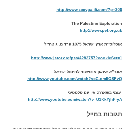
http://www.zeevgalili.com/?p=306
The Palestine Exploration
http://www.pef.org.uk
אוכלוסיית ארץ ישראל 1875 פרד מ. גוטהייל
http://www.jstor.org/pss/4282757?cookieSet=1
אונר"א אירגון אנטישמי לחיסול ישראל
http://www.youtube.com/watch?v=C-omIlOSFvQ
עזמי בשארה: אין עם פלסטיני
http://www.youtube.com/watch?v=U1KkYjhFryA
תגובות במייל