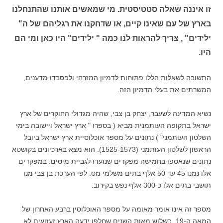
זו איננה שאלה סטטיסטית. מי שמאשים אותנו שהתנחלנו
בארץ של עם שאינו קיים, או שדחקנו את רגליהם של ה"
ילידים" , צריך להראות לנו כמה " ילידים" היו כאן ומי הם
היו.
התשובה לשאלות הללו פתוחות לדמיון המזרחי ולפסבדו מדענים,
המשרתים את בעלי הדמיון הזה.
נשיא המדינה לשעבר, יצחק בן צבי, שהיה מגדולי החוקרים של ארץ
ישראל בתקופה העותמנית מביא ( בספרו " ארץ ישראל ויישובה בימי
השלטון העותמני" ) נתונים על מספר אוכלוסיית ארץ ישראל ביובל
הראשון לשלטון העותמני (1525-1573). הוא מצא בארכיונים בקושטא
נתונים שנאספו בחמישה מפקדים שנועדו לגביית מיסים. במפקדים
אלו נמנו 45 עד 50 אלף בתים משלמי מס. לפי הערכת בן צבי מנו
תושבי בתים אלו כ-300 אלף נפש בקירוב.
מספר זה אינו אומר מאומה על מספר האוכלוסין ברבע האחרון של
המאה ה-19. בשלוש מאות השנים שחלפו ידעה הארץ זעזועים לא