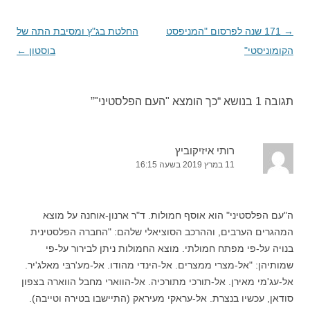
→
ניווט
171 שנה לפרסום "המניפסט
החלטת בג"ץ ומסיבת התה של
בפוסטים
הקומוניסטי"
בוסטון
←
תגובה 1 בנושא “
כך הומצא "העם הפלסטיני"
”
רותי איזיקוביץ
11 במרץ 2019 בשעה 16:15
ה"עם הפלסטיני" הוא אוסף חמולות. ד"ר ארנון-אוחנה על מוצא
המהגרים הערבים, וההרכב הסוציאלי שלהם: "החברה הפלסטינית
בנויה על-פי מפתח חמולתי. מוצא החמולות ניתן לבירור על-פי
שמותיהן: "אל-מצרי ממצרים. אל-הינדי מהודו. אל-מע'רבּי מאלג'יר.
אל-עג'מי מאירן. אל-תורכי מתורכיה. אל-הווארי מחבל הווארה בצפון
סודאן, עכשיו בנצרת. אל-עראקי מעיראק (התיישבו בטירה וטייבה).