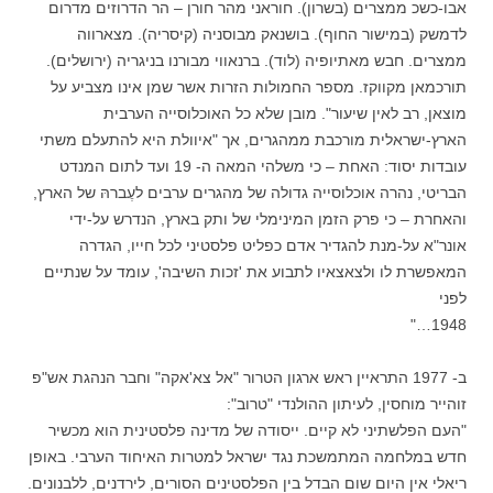
אבו-כשכ ממצרים (בשרון). חוראני מהר חורן – הר הדרוזים מדרום
לדמשק (במישור החוף). בושנאק מבוסניה (קיסריה). מצארווה
ממצרים. חבש מאתיופיה (לוד). ברנאווי מבורנו בניגריה (ירושלים).
תורכמאן מקווקז. מספר החמולות הזרות אשר שמן אינו מצביע על
מוצאן, רב לאין שיעור". מובן שלא כל האוכלוסייה הערבית
הארץ-ישראלית מורכבת ממהגרים, אך "איוולת היא להתעלם משתי
עובדות יסוד: האחת – כי משלהי המאה ה- 19 ועד לתום המנדט
הבריטי, נהרה אוכלוסייה גדולה של מהגרים ערבים לעֶברהּ של הארץ,
והאחרת – כי פרק הזמן המינימלי של ותק בארץ, הנדרש על-ידי
אונר"א על-מנת להגדיר אדם כפליט פלסטיני לכל חייו, הגדרה
המאפשרת לו ולצאצאיו לתבוע את 'זכות השיבה', עומד על שנתיים
לפני
1948…"
ב- 1977 התראיין ראש ארגון הטרור "אל צא'אקה" וחבר הנהגת אש"פ
זוהייר מוחסין, לעיתון ההולנדי "טרוב":
"העם הפלשתיני לא קיים. ייסודה של מדינה פלסטינית הוא מכשיר
חדש במלחמה המתמשכת נגד ישראל למטרות האיחוד הערבי. באופן
ריאלי אין היום שום הבדל בין הפלסטינים הסורים, לירדנים, ללבנונים.