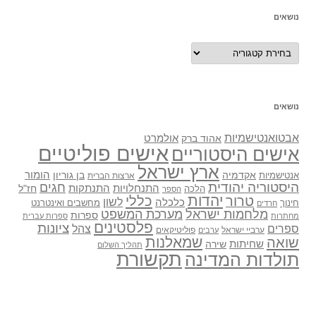
נושאים
נושאים
נושאים
אבטואנטישמיות
אולמרט
אהוד ברק
אישים פוליטיים
אישים היסטוריים
ארץ ישראל
אקדמיה
בן גוריון
הומור
אנטישמיות
ארצות הברית
היסטוריה יהודית
חגים
התנתקות
התנחלויות
חז"ל
הלכה
הספר
יהדות
כללי
טרור
לשון
כלכלה
מחשבים ואינטרנט
חינוך
חרדים
מלחמות ישראל
מערכת המשפט
ספרות
מחתרות
ספרות עברית
פלסטינים
ציונות
ספרים
צהל
ערביי ישראל
פוליטיקאים
ערבים
שואה
שמאלנות
שחיתות
שירה
תהליך השלום
תקשורת
תולדות המדינה