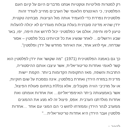
רק למטרות פוליטיות וטקטיות אנחנו מדברים היום על קיום העם
הפלסטיני, כי האינטרס הלאומי של הערבים מחייב לעודד זהות
פלסטינית נפרדת כדי להעמיד אותה מול הציונות. מבחינה טקטית,
ירדן שהיא מדינה סוברנית בעלת גבולות מוגדרים לא יכולה להעלות
טיעון ליפו וחיפה, אולם אני כפלסטיני יכול לדרוש את חיפה, יפו, באר
שבע וירושלים… לאחר שנשיג את כל זכויותינו בכל פלסטין – אסור
שנדחה, אף לרגע אחד, את האיחוד מחדש של ירדן ופלסטין".
כך גם באמנה הפלסטינית (1971): "מה שקושר את ירדן לפלסטין הוא
קשר לאומי ואחדות טריטוריאלית, אשר עיצבו אותם ההיסטוריה,
התרבות והשפה, מאז התקופות הקדומות ביותר. הקמת יישות
מדינית במזרח הירדן ואחרת בפלסטין, אינה נסמכת על שום חוקיות,
או על מרכיבי הוויה מקובלים, אלא נכללת בתחום פעולת הפיצול,
אשר באמצעותה ביתר האימפריאליזם… את אחדות אומתנו ואת
אחדות מולדתנו הערבית. אפס, פיצול זה לא מנע את ההמונים
ממערב לנהר הירדן וממזרחו לחוש כי הם המוני עם אחד …אחדות
פלסטין ועבר הירדן היא אחדות טריטוריאלית…"
↓
להגיב