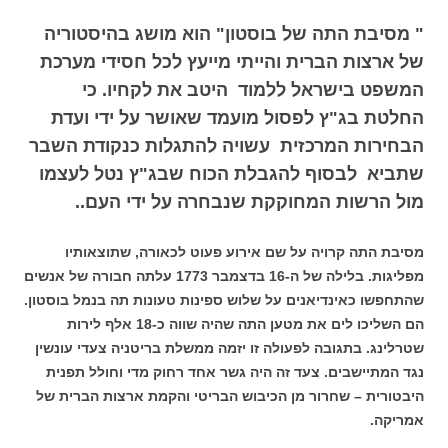
" מסיבת התה של בוסטון" הוא מושג בהיסטוריה
של ארצות הברית והייתי מייעץ לכל חסידי מערכת
המשפט בישראל ללמוד היטב את לקחיו. כי
החלטת בג"ץ לפסול מועמד שאושר על ידי ועדת
הבחירות המרכזית עשויה להתגלות כנקודת השבר
שתביא לבסוף להגבלת הכוח שבג"ץ נטל לעצמו
מול הרשות המחוקקת שנבחרה על ידי העם..
מסיבת התה קרויה על שם אירוע פעוט לכאורה, שתוצאותיו
מפליגות. בלילה של ה-16 בדצמבר 1773 עלתה חבורה של אנשים
שהתחפשו כאינדיאנים על שלוש ספינות טעונות תה בנמל בוסטון.
הם השליכו לים את מטען התה שהיה שווה כ-18 אלף לירות
שטרלינג. בתגובה לפעולה זו יזמה ממשלת בריטניה צעדי עונשין
נגד המתיישבים. צעד זה היה גשר אחד רחוק מדי וחולל תפנית
היבטורית – שחרור מן הכיבוש הבריטי והקמת ארצות הברית של
אמריקה.