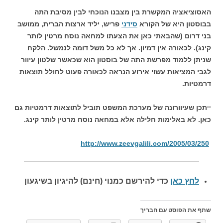
האסוציאציה המקשרת בין מצבנו הנוכחי לבין מסיבת התה
בבוסטון היא של הקורא
סידני
פריש, יליד ארצות הברית, ממושב
בני דרום (שהבאתי כאן את הצעתו למחאה נוסח מרטין לותר
קינג). לכאורה אין דמיון. אך לא כל משל דומה לנמשל. הלקח
שניתן ללמוד מפרשת התה של בוסטון הוא שכאשר שלטון עיוור
לגבי המציאות עשוי אירוע הנראה לכאורה פעוט לחולל תוצאות
דרמטיות.
יי
תכן שעיוורונה של מערכת המשפט תוביל לתוצאות דרמטיות גם
כאן. לא באלימות חלילה אלא במחאה נוסח מרטין לותר קינג.
http://www.zeevgalili.com/2005/03/250
לחץ כאן
כדי להירשם כ
מנוי (חינם) להיגיון בשיגעון
שתף את הפוסט עם חבריך