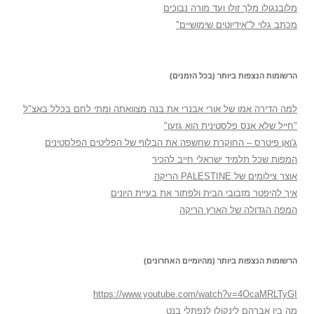
מלובנגולו מלך זולו ועד מורה נבוכים
מכתב גלוי ל"אידיוטים שימושיים"
הרשומות הנצפות ביותר (בכל הזמנים)
למה הדירה אמו של אורי אבנרי את בנה מצוואתה ומתי לחם בכלל באצ"ל
"חייל שלא אנס פלסטינית הוא גזען"
ג'ואן פיטרס – החוקרת שחשפה את הבלוף של הפליטים הפלסטינים
המפות שכל תלמיד ישראלי חייב להכיר
אוצר צילומים של PALESTINE הריקה
איך להיפטר מזבובי הבית ולפתור את בעיית היונים
המפה הגדולה של הארץ הריקה
הרשומות הנצפות ביותר (מהיומיים האחרונים)
https://www.youtube.com/watch?v=4OcaMRLTyGI
מה בין אברהם לינקולן לנפתלי בנט