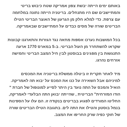
באותם ימים הייתה יבשת צפון אמריקה שטח כיבוש בריטי
והמתיישבים שם היו מתנחלים. בריטניה הייתה נתונה במלחמה
עם צרפת. כדי למלא חלק מן הגרעון של האוצר הבריטי הטילו
הבריטים שורה של מסים כבדים על המתיישבים שבאמריקה.
בכל המושבות נערכו אספות מחאה נגד הגזרות והתארגנו קבוצות
שקראו להשתחרר מן העול הבריטי. ב-5 במארס 1770 ארעה
התנגשות בין מפגינים בבוסטון לבין חיל המצב הבריטי וחמישה
אזרחים נהרגו.
מיד לאחר תקרית זו ביטלה ממשלת בריטניה את המכסים
למיניהם אבל השאירה על כנו את המכס על יבוא תה לאמריקה.
הואיל והמכס על התה נועד בין היתר לסייע למונופול של חברת "
הודו המזרחית" הבריטית , שהייתה יבואן התה הבלעדי לאמריקה,
החליטו המורדים לפגוע בבריטים בנקודה זו. הם עלו על הספינות
בנמל בוסטון והטילו את התה לים. בתגובה הטילו הבריטים שורה
של חוקי כפיה שרק החריפו את המצב.