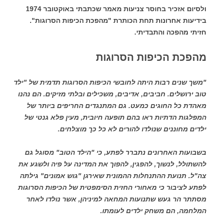
ולסיום אזכיר בחוסר צניעות מאמר שכתבתי באוקטובר 1974
בידיעות אחרונות תחת הכותרת "מהפכת הכיפות הסרוגות".
חזיתי מהפכה והתבדיתי.
מהפכת הכיפות הסרוגות
"משך שנים רבות היתה לחובשי הכיפות הסרוגות תדמית של "ילד
טוב ירושלים. חביבים, אדיבים, משכילים ובלתי מזיקים. הם נהנו
מאהדת כל החוגים כמעט. גם המתנגדים החריפים ביותר של
המפלגות הדתיות ראו בהם תופעה חיובית, מעין פלא גנטי של
ילדים מחוננים שנולדו להורים לא כל כך מוצלחים.
בשבועות האחרונים נתברר לפתע, כי "הילד הטוב" מסוגל גם
להשתולל, לנשוך, להפגין, להפוך את המדינה על פיה ולשגע את
צה"ל. תנועת ההתנחלות ההמונית שאירגן "גוש אמונים" גילתה
לפתע לציבור כי מאחורי החזית הסימפטית של הכיפות הסרוגות
מסתתר הר געש שתנועות המחאה למיניהן, אשר נולדו לאחר
המלחמה, הם משחק ילדים לעומתו.