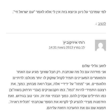
למי שמדבר על ניוון וכיוצא בזה אין לי אלא לאמר "עם ישראל חי".
↓
להגיב
רותי איזיקוביץ
15 במרץ 2013 בשעה 14:31
לזאב גלילי שלום
אני מזדהה עם כל מה שכתבת. רק חבל שאינך מגיע עם האתר
והמאמרים המעניינים תמיד לקהל שזקוק לו יותר מכולם: לדתיים
הלאומיים. אני "מתה" על ידידיי אלה, אבל רואה מבחוץ, כמוך, את
רצונם התמידי להיות "כמו". כמו הקבוצניקים (עברי הרחוק בשוה"צ)
כמו החיילים ש(היו) להם. כמוך הבנתי את זה, והכי טוב בגירוש. זאת
הזדמנות מצידי להציע לך לקרוא את הספר שכתבתי 'תכלית ראויה'.
תמצא שם גם את ההערכה הזאת עליהם.