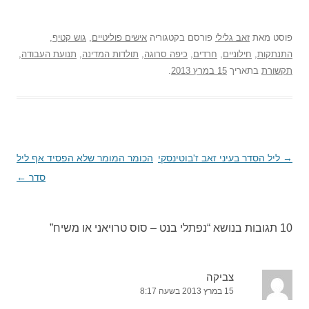
פוסט
מאת
זאב גלילי
פורסם בקטגוריה
אישים פוליטיים
,
גוש קטיף
,
התנתקות
,
חילוניים
,
חרדים
,
כיפה סרוגה
,
תולדות המדינה
,
תנועת העבודה
,
תקשורת
בתאריך
15 במרץ 2013
.
→
ניווט
ליל הסדר בעיני זאב ז'בוטינסקי
הכומר המומר שלא הפסיד אף ליל
בפוסטים
סדר
←
10 תגובות בנושא “
נפתלי בנט – סוס טרויאני או משיח
”
צביקה
15 במרץ 2013 בשעה 8:17