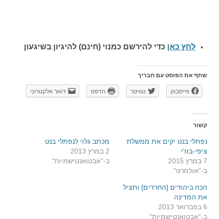
לחץ כאן
כדי להירשם כ
מנוי (חינם) להיגיון בשיגעון
שתף את הפוסט עם חבריך
פייסבוק
טוויטר
הדפס
דואר אלקטרוני
קשור
נפתלי בנט יקים את ממשלת
מכתב גלוי לנפתלי בנט
ציפי-בוז'י
2 במרץ 2013
7 במרץ 2015
ב-"אבטואנטישמיות"
ב-"אולמרט"
הכה ביהודים [החרדים] ותציל
את המדינה
6 בפברואר 2013
ב-"אבטואנטישמיות"