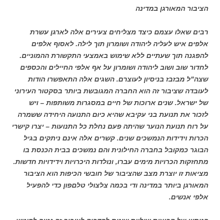
הציבור המאורגן במדינה
רבים שאלו עצמם כיצד מצליחים צעירים אלה לארגן עשרת
אלפים איש לעליה ליהודה ושומרון תוך לילה. לאסוף אלפים
להפגנה תוך שעתיים ללא שימוש באמצעי התקשורת ההמוניים.
לחדור שוב ושוב ליהודה ושומרון על אף אלפי החיילים והכספים
שצה"ל מבזבז בניסיון לעוצרם. השגים אלה התאפשרו הודות
לעובדה שציבור זה הוא החברה המגובשת ביותר בסקטור העירוני
של ישראל. שנים ארוכות של חיים במסגרות משותפות – ויש
לזכור את תנועת בני עקיבא שהיא כיום התנועה היחידה ששמרה
על רוח תנועת הנוער שהיתה פעם נחלת כל התנועות – יצרו קישרי
הכרות וידידות הנמשכים שנים. קשרים אלה אינם ניתקים בגיל
הבוגר כמקובל בחברה החילונית והם נמשכים בבית הכנסת בו
מתחזקות הכרויות מימים עברו, ונולדות היכרויות וידידויות חדשות.
מציאות זו יוצרת מצב שהציבור של חובשי הכיפות הוא הציבור
המאורגן ביותר במדינה ודי בכמה צלצולי טלםפון כדי להפעיל
אלפי אנשים.