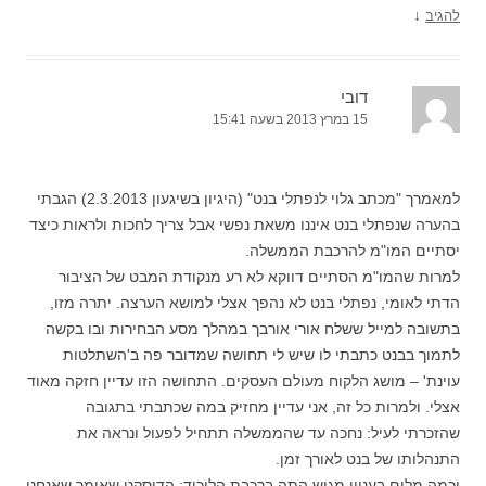
↓
להגיב
דובי
15 במרץ 2013 בשעה 15:41
למאמרך "מכתב גלוי לנפתלי בנט" (היגיון בשיגעון 2.3.2013) הגבתי
בהערה שנפתלי בנט איננו משאת נפשי אבל צריך לחכות ולראות כיצד
יסתיים המו"מ להרכבת הממשלה.
למרות שהמו"מ הסתיים דווקא לא רע מנקודת המבט של הציבור
הדתי לאומי, נפתלי בנט לא נהפך אצלי למושא הערצה. יתרה מזו,
בתשובה למייל ששלח אורי אורבך במהלך מסע הבחירות ובו בקשה
לתמוך בבנט כתבתי לו שיש לי תחושה שמדובר פה ב'השתלטות
עוינת' – מושג הלקוח מעולם העסקים. התחושה הזו עדיין חזקה מאוד
אצלי. ולמרות כל זה, אני עדיין מחזיק במה שכתבתי בתגובה
שהזכרתי לעיל: נחכה עד שהממשלה תתחיל לפעול ונראה את
התנהלותו של בנט לאורך זמן.
וכמה מלים בעניין מגיש התה ברכבת הליכוד: הדיסקט שאומר שאנחנו