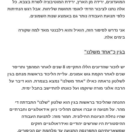
המועדונים, ירידה מן הארץ, ירידת המוטיבציה לשרת בצבא. כל
אלה נתנו לציבור הדתי לאומי תחושת שליחות. אבל רגש הנחיתות
כלפי תנועת העבודה נותר גם באמצע שנות השמונים.
אני נדרש לסיפור הזה, הואיל והוא רלבנטי מאד למה שקורה
בימים אלה.
בגין כ"אחד משלנו"
יש לזכור שהדיונים הללו התקיימו 8 שנים לאחר המהפך ותריסר
שנים לאחר הקמת גוש אמונים. עליית הליכוד בראשות מנחם בגין
לשלטון נראתה כאילו "אחד משלנו" נמצא בצמרת. הוא דיבר על
הרבה אלוני מורה שיוקמו ועל כוונתו להתיישב בחבל ימית.
ההנחה שהליכוד בראשות בגין הוא שלטון "שלנו" התבדתה די
מהר. על תנועה זו עברו אותם תהליכי ניוון אידאולוגיים וחברתיים
שהיו נחלת הציונות החילונית. חמור מזה: לתנועת העבודה
ההיסטורית היו שורשים יהודיים ואידראולוגיים חזקים
שמשאריותיהם התפרנסה התנועה עד מלחמת יום הכיפורים.