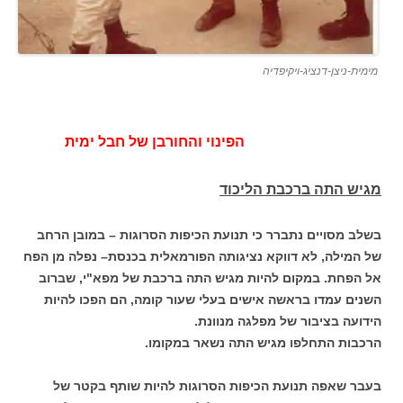
מימית-ניצן-דנציג-ויקיפדיה
הפינוי והחורבן של חבל ימית
מגיש התה ברכבת הליכוד
בשלב מסויים נתברר כי תנועת הכיפות הסרוגות – במובן הרחב
של המילה, לא דווקא נציגותה הפורמאלית בכנסת– נפלה מן הפח
אל הפחת. במקום להיות מגיש התה ברכבת של מפא"י, שברוב
השנים עמדו בראשה אישים בעלי שעור קומה, הם הפכו להיות
הידועה בציבור של מפלגה מנוונת.
הרכבות התחלפו מגיש התה נשאר במקומו.
בעבר שאפה תנועת הכיפות הסרוגות להיות שותף בקטר של