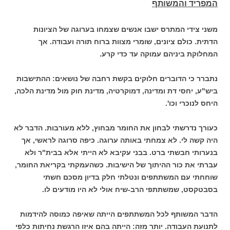
המפריד והמשותף
משני צידי המתרס ישבו אנשים שצמחו בערוגה של הציונות
הדתית. כולם ציונים, שומרי מצוות ברוח תורה ועבודה. אך
המחלוקת ביניהם עמוקה עד כדי קרע.
נתברר כי הדוברים חלוקים בקשת רחבה של נושאים: ההתישבות
ביש"ע, יחסי דת ומדינה, דמוקרטיה, מדינת חוק מול מדינת הלכה,
היחס לנוכרי וכו'.
כעורך נדרשתי לבחון את החומר מבחוץ, ללא מעורבות. הדבר לא
היה קשה לי. לא צמחתי באותה ערוגה. כיפה סרוגה לראשי, אך
בנערותי חבשתי ברט. בבני עקיבא לא הייתי אלא בבית"ר ולא
עברתי את כור ההיתוך של הישיבות. כשהעמקתי בקריאת החומר,
שוחחתי עם המשתתפים ונטלתי חלק בדיון מסכם חשתי
בסבטקסט, שמשתתפי הרב-שיח אולי לא היו מודעים לו.
הדבר המשותף לכל המשתתפים הייתה שאיפה כמוסה להידמות
לתנועת העבודה. יותר מזה: הייתה בהם איזו הרגשת נחיתות כלפי