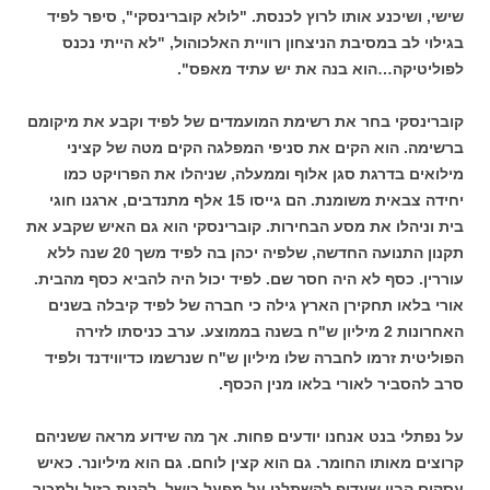
שישי, ושיכנע אותו לרוץ לכנסת. "לולא קוברינסקי", סיפר לפיד
בגילוי לב במסיבת הניצחון רוויית האלכוהול, "לא הייתי נכנס
לפוליטיקה…הוא בנה את יש עתיד מאפס".
קוברינסקי בחר את רשימת המועמדים של לפיד וקבע את מיקומם
ברשימה. הוא הקים את סניפי המפלגה הקים מטה של קציני
מילואים בדרגת סגן אלוף וממעלה, שניהלו את הפרויקט כמו
יחידה צבאית משומנת. הם גייסו 15 אלף מתנדבים, ארגנו חוגי
בית וניהלו את מסע הבחירות. קוברינסקי הוא גם האיש שקבע את
תקנון התנועה החדשה, שלפיה יכהן בה לפיד משך 20 שנה ללא
עוררין. כסף לא היה חסר שם. לפיד יכול היה להביא כסף מהבית.
אורי בלאו תחקירן הארץ גילה כי חברה של לפיד קיבלה בשנים
האחרונות 2 מיליון ש"ח בשנה בממוצע. ערב כניסתו לזירה
הפוליטית זרמו לחברה שלו מיליון ש"ח שנרשמו כדיווידנד ולפיד
סרב להסביר לאורי בלאו מנין הכסף.
על נפתלי בנט אנחנו יודעים פחות. אך מה שידוע מראה ששניהם
קרוצים מאותו החומר. גם הוא קצין לוחם. גם הוא מיליונר. כאיש
עסקים הבין שעדיף להשתלט על מפעל כושל, לקנות בזול ולמכור