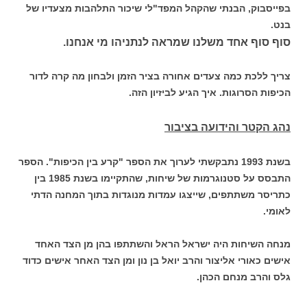
בפייסבוק, הבנתי שהקהל המפד"לי שיכור התלהבות מצעדיו של
בנט.
סוף סוף אחד משלנו שמראה לנתניהו מי אנחנו.
צריך ללכת כמה צעדים אחורה בציר הזמן ולבחון מה קרה לדור
הכיפות הסרוגות. איך הגיע לביזיון הזה.
נהג הקטר והידועה בציבור
בשנת 1993 נתבקשתי לערוך את הספר "קרע בין הכיפות". הספר
התבסס על סטנוגרמות של שיחות, שהתקיימו בשנת 1985 בין
כתריסר משתתפים, שייצגו עמדות מנוגדות בתוך המחנה הדתי
לאומי.
מנחה השיחות היה ישראל הראל והשתתפו בהן מן הצד האחד
אישים כאורי אליצור והרב יואל בן נון ומן הצד האחר אישים כדוד
גלס והרב מנחם הכהן.