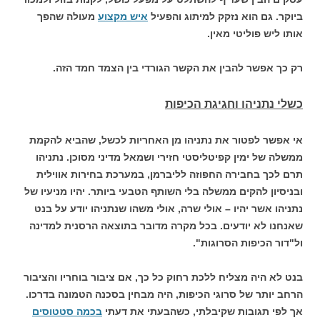
ביוקר. גם הוא נזקק למיתוג והפעיל
איש מקצוע
מעולה שהפך
אותו ליש פוליטי מאין.
רק כך אפשר להבין את הקשר הגורדי בין הצמד חמד הזה.
כשלי נתניהו וחגיגת הכיפות
אי אפשר לפטור את נתניהו מן האחריות לכשל, שהביא להקמת
ממשלה של ימין קפיטליסטי חזירי ושמאל מדיני מסוכן. נתניהו
תרם לכך בחבירה החפוזה לליברמן, במערכת בחירות אווילית
ובניסיון להקים ממשלה בלי השותף הטבעי ביותר. יהיו מניעיו של
נתניהו אשר יהיו – אולי שרה, אולי משהו שנתניהו יודע על בנט
שאנחנו לא יודעים. בכל מקרה מדובר בתוצאה הרסנית למדינה
ול"דור הכיפות הסרוגות".
בנט לא היה מצליח ללכת רחוק כל כך, אם ציבור בוחריו והציבור
הרחב יותר של סרוגי הכיפות, היה מבחין בסכנה הטמונה בדרכו.
אך לפי תגובות שקיבלתי, כשהבעתי את דעתי
בכמה סטטוסים