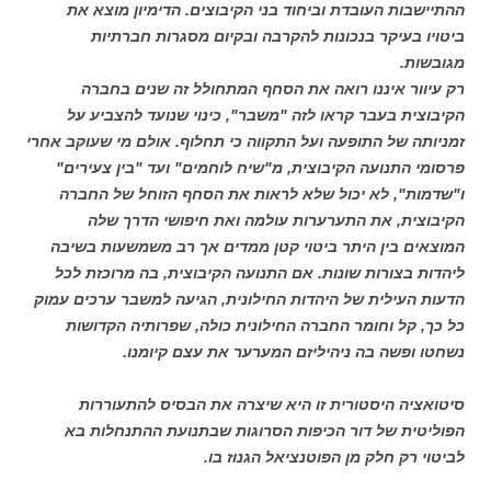
ההתיישבות העובדת וביחוד בני הקיבוצים. הדימיון מוצא את
ביטויו בעיקר בנכונות להקרבה ובקיום מסגרות חברתיות
מגובשות.
רק עיוור איננו רואה את הסחף המתחולל זה שנים בחברה
הקיבוצית בעבר קראו לזה "משבר", כינוי שנועד להצביע על
זמניותה של התופעה ועל התקווה כי תחלוף. אולם מי שעוקב אחרי
פרסומי התנועה הקיבוצית, מ"שיח לוחמים" ועד "בין צעירים"
ו"שדמות", לא יכול שלא לראות את הסחף הזוחל של החברה
הקיבוצית, את התערערות עולמה ואת חיפושי הדרך שלה
המוצאים בין היתר ביטוי קטן ממדים אך רב משמשעות בשיבה
ליהדות בצורות שונות. אם התנועה הקיבוצית, בה מרוכזת לכל
הדעות העילית של היהדות החילונית, הגיעה למשבר ערכים עמוק
כל כך, קל וחומר החברה החילונית כולה, שפרותיה הקדושות
נשחטו ופשה בה ניהיליזם המערער את עצם קיומנו.
סיטואציה היסטורית זו היא שיצרה את הבסיס להתעוררות
הפוליטית של דור הכיפות הסרוגות שבתנועת ההתנחלות בא
לביטוי רק חלק מן הפוטנציאל הגנוז בו.