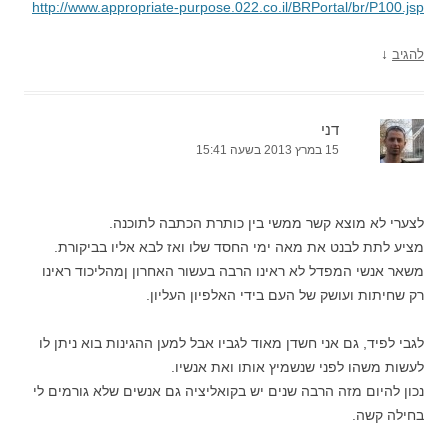
http://www.appropriate-purpose.022.co.il/BRPortal/br/P100.jsp
↓
להגיב
דני
15 במרץ 2013 בשעה 15:41
לצערי לא מוצא קשר ממשי בין כותרת הכתבה לתוכנה.
מציע לתת לבנט את מאה ימי החסד שלו ואז לבא אליו בביקורת.
משאר אנשי המפדל לא ראינו הרבה בעשור האחרון ןמהליכוד ראינו
רק שחיתות ועושק של העם בידי האלפיון העליון.
לגבי לפיד, גם אני חשדן מאוד לגביו אבל למען ההגינות בוא ניתן לו
לעשות משהו לפני שנשמיץ אותו ואת אנשיו.
נכון להיום מזה הרבה שנים יש בקואליציה גם אנשים שלא גורמים לי
בחילה קשה.