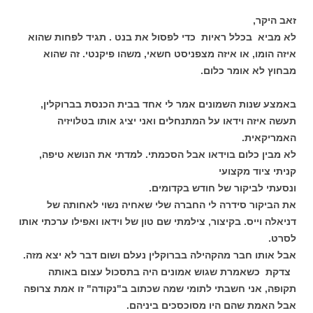
זאב היקר,
לא מביא בכלל ראיות כדי לפסול את בנט . תגיד לפחות שהוא
איזה הומו, או איזה מצפניסט חשאי, משהו פיקנטי. זה שהוא
מבחוץ לא אומר כלום.
באמצע שנות השמונים אמר לי אחד בבית הכנסת בברוקלין,
תעשה איזה וידאו על המתנחלים ואני יציג אותו בטלויזיה
האמריקאית.
לא מבין כלום בוידאו אבל הסכמתי. למדתי את הנושא טיפה,
קניתי ציוד מקצועי
ונסעתי לביקור של חודש בקדומים.
את הביקור סידרה לי החברה שלי שאחיה נשוי לאחותה של
דניאלה וייס. בקיצור, צילמתי שם טון של וידאו ואפילו ערכתי אותו
לסרט.
אבל אותו חבר מהקהילה בברוקלין נעלם ושום דבר לא יצא מזה.
צדקת כשאמרת שגוש אמונים היה בתסכול עצום באותה
תקופה, אני חשבתי לתומי שמה שכתוב ב"נקודה" זו אמת צרופה
אבל האמת שהם היו מסוכסכים ביניהם.