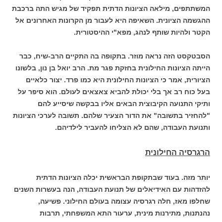
המשתתפים, מילאה הציונות הדתית תפקיד של מגיש התה ברכבת
ההגשמה הציונית. השאיפה היא לעבור מן הקרונות האחרונים אל
הקטר ולהיות שותף לנהג, מפא"י ההיסטורית.
הסבטקסט הזה נראה מוזר. בתקופה בה התקיים הרב-שיח, כבר
הייתה הציונות החילונית בחזקת פגר מת. הרב יואל בן נון, בלשונו
הציורית, אמר כי הציונות החילונית היא כמו פרד. יצור כלאיים
בעל כוח רב אך בלי יכולת להביא צאצאים לעולם. הוא סיפר על
ותיקי התנועה הקיבוצית הבאים אליו בבקשה שיסייע להם
"להחזיר בתשובה" את הדור הצעיר שלהם. תשובה לערכי הציונות
ותנועת העבודה, שהם לא הצליחו להעביר לילדיהם.
הרגרסיה החילונית
יותר מזה. בעוד שבתקופת הבראשית יכלה הציונות הדתית
להזדהות עם האידיאלים של תנועת העבודה, הנה בעשרות השנים
שחלפו מאז, חלה רגרסיה עצומה בעולם החילוני. פשיעה,
נהנתנות, מתירנות מינית, ערעור התא המשפחתי, תרבות