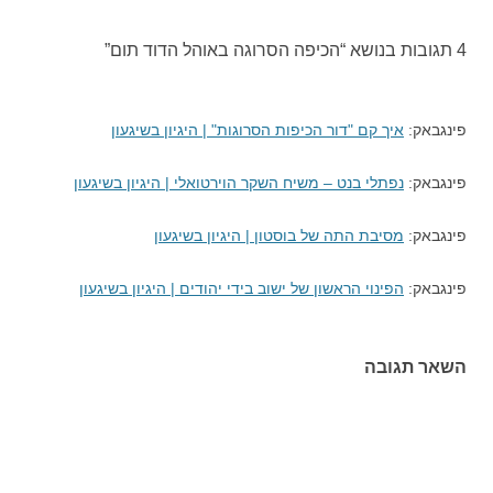
4 תגובות בנושא “
הכיפה הסרוגה באוהל הדוד תום
”
פינגבאק:
איך קם "דור הכיפות הסרוגות" | היגיון בשיגעון
פינגבאק:
נפתלי בנט – משיח השקר הוירטואלי | היגיון בשיגעון
פינגבאק:
מסיבת התה של בוסטון | היגיון בשיגעון
פינגבאק:
הפינוי הראשון של ישוב בידי יהודים | היגיון בשיגעון
השאר תגובה