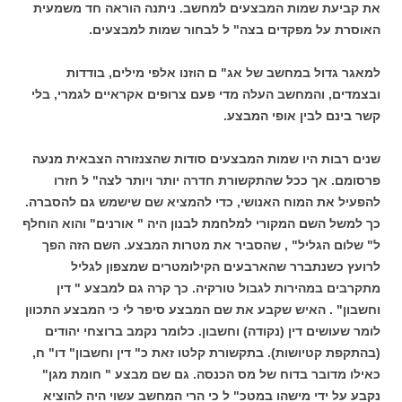
את קביעת שמות המבצעים למחשב. ניתנה הוראה חד משמעית
האוסרת על מפקדים בצה" ל לבחור שמות למבצעים.
למאגר גדול במחשב של אג" ם הוזנו אלפי מילים, בודדות
ובצמדים, והמחשב העלה מדי פעם צרופים אקראיים לגמרי, בלי
קשר בינם לבין אופי המבצע.
שנים רבות היו שמות המבצעים סודות שהצנזורה הצבאית מנעה
פרסומם. אך ככל שהתקשורת חדרה יותר ויותר לצה" ל חזרו
להפעיל את המוח האנושי, כדי להמציא שם שישמש גם להסברה.
כך למשל השם המקורי למלחמת לבנון היה " אורנים" והוא הוחלף
ל" שלום הגליל" , שהסביר את מטרות המבצע. השם הזה הפך
לרועץ כשנתברר שהארבעים הקילומטרים שמצפון לגליל
מתקרבים במהירות לגבול טורקיה. כך קרה גם למבצע " דין
וחשבון" . האיש שקבע את שם המבצע סיפר לי כי המבצע התכוון
לומר שעושים דין (נקודה) וחשבון. כלומר נקמב ברוצחי יהודים
(בהתקפת קטיושות). בתקשורת קלטו זאת כ" דין וחשבון" דו" ח,
כאילו מדובר בדוח של מס הכנסה. גם שם מבצע " חומת מגן"
נקבע על ידי מישהו במטכ" ל כי הרי המחשב עשוי היה להוציא