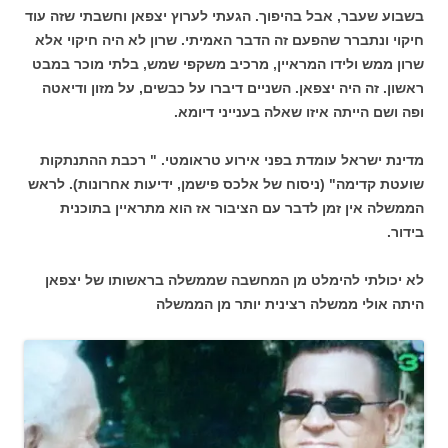
בשבוע שעבר, אבל בהיפוך. הגעתי לערוץ יצפאן וחשבתי שזה עוד
חיקוי ונתברר שהפעם זה הדבר האמיתי. שרון לא היה חיקוי אלא
שרון ממש ולידו המראיין, מרכיב משקפי שמש, בלתי מוכר במבט
ראשון. זה היה יצפאן. השניים דיברו על כבשים, על מזון ודיאטה
ופה ושם הייתה איזו שאלה בענייני דיומא.
מדינת ישראל עומדת בפני אירוע טראומטי. " רכבת ההתנתקות
שועטת קדימה" (ניסוח של אלכס פישמן, ידיעות אחרונות). לראש
הממשלה אין זמן לדבר עם הציבור אז הוא מתראיין בתוכנית
בידור.
לא יכולתי להימלט מן המחשבה שממשלה בראשותו של יצפאן
היתה אולי ממשלה רצינית יותר מן הממשלה