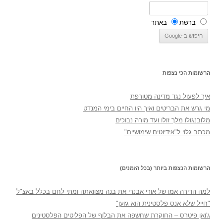
ברשת
באתר
הרשומות הכי נצפות
איך לפעול נגד מדינה מטורפת
מי גרש את הבריטים ואיך היו החיים בימי המנדט
מלובנגולו מלך זולו ועד מורה נבוכים
מכתב גלוי ל"אידיוטים שימושיים"
הרשומות הנצפות ביותר (בכל הזמנים)
למה הדירה אמו של אורי אבנרי את בנה מצוואתה ומתי לחם בכלל באצ"ל
"חייל שלא אנס פלסטינית הוא גזען"
ג'ואן פיטרס – החוקרת שחשפה את הבלוף של הפליטים הפלסטינים