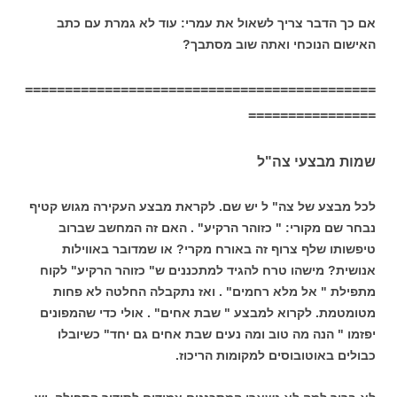
אם כך הדבר צריך לשאול את עמרי: עוד לא גמרת עם כתב
האישום הנוכחי ואתה שוב מסתבך?
============================================
================
שמות מבצעי צה"ל
לכל מבצע של צה" ל יש שם. לקראת מבצע העקירה מגוש קטיף
נבחר שם מקורי: " כזוהר הרקיע" . האם זה המחשב שברוב
טיפשותו שלף צרוף זה באורח מקרי? או שמדובר באווילות
אנושית? מישהו טרח להגיד למתכננים ש" כזוהר הרקיע" לקוח
מתפילת " אל מלא רחמים" . ואז נתקבלה החלטה לא פחות
מטומטמת. לקרוא למבצע " שבת אחים" . אולי כדי שהמפונים
יפזמו " הנה מה טוב ומה נעים שבת אחים גם יחד" כשיובלו
כבולים באוטובוסים למקומות הריכוז.