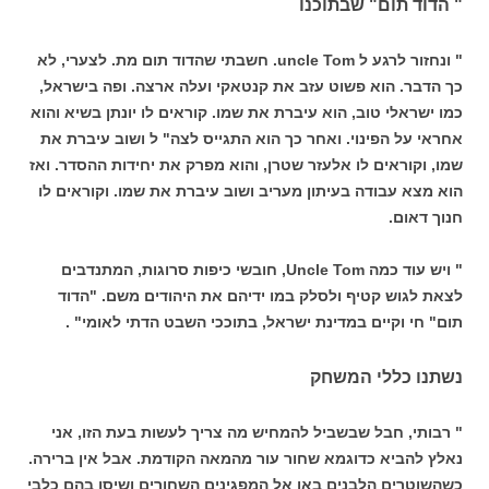
" הדוד תום" שבתוכנו
" ונחזור לרגע ל uncle Tom. חשבתי שהדוד תום מת. לצערי, לא
כך הדבר. הוא פשוט עזב את קנטאקי ועלה ארצה. ופה בישראל,
כמו ישראלי טוב, הוא עיברת את שמו. קוראים לו יונתן בשיא והוא
אחראי על הפינוי. ואחר כך הוא התגייס לצה" ל ושוב עיברת את
שמו, וקוראים לו אלעזר שטרן, והוא מפרק את יחידות ההסדר. ואז
הוא מצא עבודה בעיתון מעריב ושוב עיברת את שמו. וקוראים לו
חנוך דאום.
" ויש עוד כמה Uncle Tom, חובשי כיפות סרוגות, המתנדבים
לצאת לגוש קטיף ולסלק במו ידיהם את היהודים משם. "הדוד
תום" חי וקיים במדינת ישראל, בתוככי השבט הדתי לאומי" .
נשתנו כללי המשחק
" רבותי, חבל שבשביל להמחיש מה צריך לעשות בעת הזו, אני
נאלץ להביא כדוגמא שחור עור מהמאה הקודמת. אבל אין ברירה.
כשהשוטרים הלבנים באו אל המפגינים השחורים ושיסו בהם כלבי