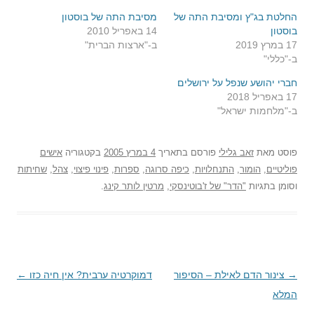
החלטת בג"ץ ומסיבת התה של
מסיבת התה של בוסטון
בוסטון
14 באפריל 2010
17 במרץ 2019
ב-"ארצות הברית"
ב-"כללי"
חברי יהושע שנפל על ירושלים
17 באפריל 2018
ב-"מלחמות ישראל"
פוסט
מאת
זאב גלילי
פורסם בתאריך
4 במרץ 2005
בקטגוריה
אישים
פוליטיים
,
הומור
,
התנחלויות
,
כיפה סרוגה
,
ספרות
,
פינוי פיצוי
,
צהל
,
שחיתות
וסומן בתגיות
"הדר" של ז'בוטינסקי
,
מרטין לותר קינג
.
→
ניווט
צינור הדם לאילת – הסיפור
דמוקרטיה ערבית? אין חיה כזו
←
המלא
בפוסטים