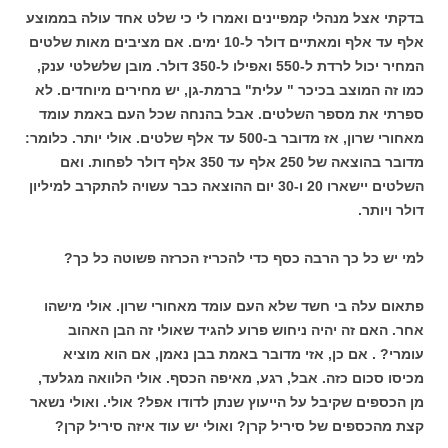
בדקתי אצל מנהלי קמפיינים ואמרו לי כי שלט אחד עולה בממוצע
אלף עד אלף ומאתיים דולר ל-10 ימים. אם מציבים מאות שלטים
המחיר יכול לרדת ל-550 ואפילו ל-350 דולר. מובן שלשלטי ענק,
כמו זה המוצב בכיכר " עלית" ברמת-גן, יש מחירים מיוחדים. לא
ספרתי את מספר השלטים. אבל בהנחה שכל העם באמת עומד
מאחורי שרון, אז מדובר ב-500 עד אלף שלטים. אולי יותר. כלומר:
מדובר בהוצאה של 250 אלף עד 350 אלף דולר לפחות. ואם
השלטים יישארו 20 ו-30 יום ההוצאה כבר עשויה להתקרב למיליון
דולר ויותר.
למי יש כל כך הרבה כסף כדי להכריז הכרזה פשוטה כל כך?
פתאום עלה בי חשד שלא העם עומד מאחורי שרון. אולי מישהו
אחר. האם זה יהיה ניחוש פרוע להגיד שאולי זה הבן האהוב
עומרי? . אם כן, אזי מדובר באמת בבן נאמן, אם הוא מוציא
מכיסו סכום כזה. אבל, רגע, מאיפה הכסף. אולי הלוואה מגלעד,
מן הכספים שקיבל על הייעוץ שנתן לדודו אפל? אולי. ואולי נשאר
קצת מהכספים של סיריל קרן? ואולי יש עוד איזה סיריל קרן?