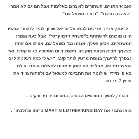
זאב אימתניים, השחורים לא נהגו באלימות אבל הם גם לא אמרו
"האהבה תנצח" ו"רוצים משאל עם".
" לדעתי, אנחנו צריכים לבוא אל אריאל שרון ולומר לו שעד עכשיו
היינו מוכנים להשתתף ב"משחק הדמוקרטי". אבל כעת נגמרו
המשחקים. מכאן ואילך, אנחנו נגד משאל עם, אפילו אם אתה
בעצמך תביא הצעת חוק כזו. ניפגש ביום הפקודה בגוש קטיף. ואז
נצטרך להיערך בנוסח מרטין לותר קינג. " יש לי כמה רעיונות לגבי
ההיערכות הזו, אבל זה לא הזמן והמקום להעלות אותם. אולם
באופן מיידי יש לזנוח את התביעה למשאל עם ולפתוח מייד את
ערוץ 7 מחדש.
" רבותי, למשך החודשים הבאים, בואו ונהיה ניו יורקים –
בואו נחגוג את MARTIN LUTHER KING DAY ברוחו וכהלכתו" .