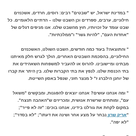
" במדינת ישראל, יש "שבטים" רבים: רוסים, חרדים, אשכנזים
חילוניים, ערבים, ספרדים וכן השבט שלנו – הדתיים הלאומיים. כל
שבט עומד על זכויותיו, חוץ מהשבט שלנו. אנו מניפים דגלים של
"אחדות העם", "להיות גשר" ו"ממלכתיות".
" והתוצאה? בעוד כמה חודשים, השבט השולט, האשכנזים
החילוניים, בהסכמת השבטים האחרים, הולך לגרש חלק מאיתנו
מבתינו ומיישובינו. להרוס או להעביר למשפחות השאהידים את
בתי הכנסת שלנו. לנפץ את בתי הקברות שלנו. בין היתר את קברו
של יוחנן הילברג ז" ל מנצר חזני, שנפל באסון השייטת.
" ומה אנחנו עושים? אנחנו יוצאים להפגנות, ומבקשים "משאל
עם", ומותחים שרשרת אנושית, ומכריזים ש"האהבה תנצח".
במקום לקחת את גורלנו בידינו, אנחנו בוכים: "זה לא פייר";
"
אריק שרון
נבחר על מצע אחר ושינה את דעתו"; "לא בסדר";
"לא יפה".