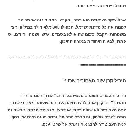
שמכל פינוי כזה נצא ברווח.
אבל עיקר העיקרים הוא פתרון הקבע. במחיר כזה אפשר הרי
לפנות את כל מדינת ישראל. תכפילו 300 אלף דולר במיליון וחצי
משפחות ותקבלו סכום שהוא לא בשמיים. שישו ושמחו יהודים. יש
פתרון לבעיה היהודית במזרח התיכון.
============================================
=================
סיריל קרן שוב מאחוריך שרון?
רחובות הערים מוצפים עכשיו בכרזות: " שרון, העם איתך –
תמשיך" . סיקרן אותי לדעת מיהו העם הזה שעומד מאחורי שרון.
למה העם הזה לא שולח פקס, או דואל, או כותב מכתב. אפשר גם
סתם להרים טלפון, זה הרבה יותר זול. ובסקייפ זה חינם אין כסף.
למה העם צריך להוציא הון עתק על שלטי ענק.