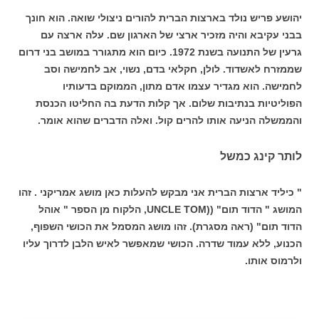
יהושע פריש נולד בארצות הברית להורים ניצולי שואה. הוא חונך
בבני עקיבא והיה מזכיר ארצי של הארגון שם. עלה ארצה עם
גרעין של התנועה בשנת 1972. כיום הוא מתגורר במושב בני דרום
שממזרח לאשדוד. לולן, חקלאי בדם, נשוי, אב לחמישה וסב
לחמישה. הוא מגדיר עצמו אדם מתון, הממוקם בדעותיו
הפוליטיות בנתיבות שלום. אך קלות הדעת בה החליטו הכנסת
והממשלה הניעה אותו להרים קול. ואלה הדברים שהוא אומר.
לותר קינג כמשל
" כיליד ארצות הברית אני מבקש להעלות כאן מושג אמריקני . זהו
המושג " הדוד תום" ((UNCLE TOM, הלקוח מן הספר " אוהל
הדוד תום" (ראה מסגרת). זהו מושג המסמל את הכושי השפוף,
הכנוע, ללא עמוד שדרה. הכושי שמאפשר לאיש הלבן לדרוך עליו
ולרמוס אותו.