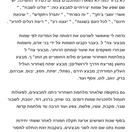
לא ברור למה לא נשארו המתכננים צמודים לסידור התפילה. יש
שם שפע של שמות יצירתיים למבצע כזה: " עלינו לשבח" , "
אשרי יושבי ביתך" , " זה כפרתי" , " יתגדל ויתקדש" , " שינאת
חינם" , " לכל העם בשגגה" , " יעצנו רע" , " ריצת רגלים להרע" .
נדמה לי שאפשר לשרטט את דמותה של המדינה לפי שמות
מבצעי צה" ל. בעבר נקבעו השמות על ידי בני אדם, והשמות
שבחרו משקפים את שעור קומתם הרוחני. מבצעי צה" ל
במלחמת השחרור שואבים מלוא החופניים מן התנ" ך. מבצע
נחשון (פריצת הדרך לירושלים); מבצע יפתח (שחרור הגליל
העליון המזרחי); מבצע חירם , נפתלי, יפתח, חמץ, יבוס, אברהם,
ברק, יואב, לוט, אסף ועוד.
גם בתקופה שלאחר מלחמת השחרור ניתנו למבצעים, לפעולות
תגמול ולתכניות שמות דומים: בני שחץ, ברנע, דוד, יוטבת, לשבור
שבר, מקבת, עשיו, פלשת, צפע ועוד הרבה עד מלחמת קדש/
בסוף שנות השישים ארעה תקלה חמורה לאחר ששתי יחידות
שונות נתנו שם זהה לשני מבצעים. בעקבות זאת הוחלט למסור