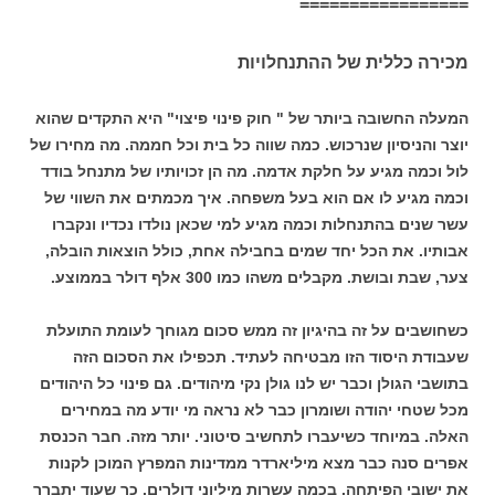
=================
מכירה כללית של ההתנחלויות
המעלה החשובה ביותר של " חוק פינוי פיצוי" היא התקדים שהוא
יוצר והניסיון שנרכוש. כמה שווה כל בית וכל חממה. מה מחירו של
לול וכמה מגיע על חלקת אדמה. מה הן זכויותיו של מתנחל בודד
וכמה מגיע לו אם הוא בעל משפחה. איך מכמתים את השווי של
עשר שנים בהתנחלות וכמה מגיע למי שכאן נולדו נכדיו ונקברו
אבותיו. את הכל יחד שמים בחבילה אחת, כולל הוצאות הובלה,
צער, שבת ובושת. מקבלים משהו כמו 300 אלף דולר בממוצע.
כשחושבים על זה בהיגיון זה ממש סכום מגוחך לעומת התועלת
שעבודת היסוד הזו מבטיחה לעתיד. תכפילו את הסכום הזה
בתושבי הגולן וכבר יש לנו גולן נקי מיהודים. גם פינוי כל היהודים
מכל שטחי יהודה ושומרון כבר לא נראה מי יודע מה במחירים
האלה. במיוחד כשיעברו לתחשיב סיטוני. יותר מזה. חבר הכנסת
אפרים סנה כבר מצא מיליארדר ממדינות המפרץ המוכן לקנות
את ישובי הפיתחה, בכמה עשרות מיליוני דולרים. כך שעוד יתברר