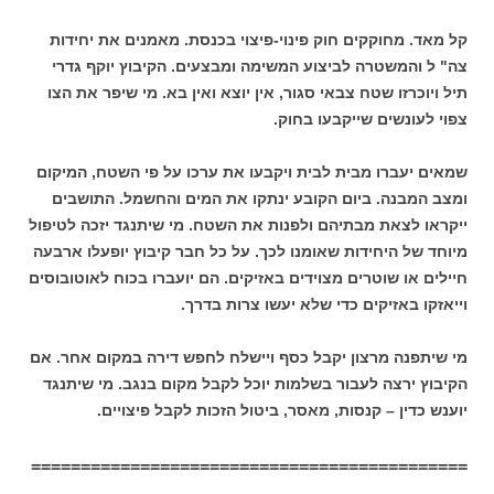
קל מאד. מחוקקים חוק פינוי-פיצוי בכנסת. מאמנים את יחידות
צה" ל והמשטרה לביצוע המשימה ומבצעים. הקיבוץ יוקף גדרי
תיל ויוכרזו שטח צבאי סגור, אין יוצא ואין בא. מי שיפר את הצו
צפוי לעונשים שייקבעו בחוק.
שמאים יעברו מבית לבית ויקבעו את ערכו על פי השטח, המיקום
ומצב המבנה. ביום הקובע ינתקו את המים והחשמל. התושבים
ייקראו לצאת מבתיהם ולפנות את השטח. מי שיתנגד יזכה לטיפול
מיוחד של היחידות שאומנו לכך. על כל חבר קיבוץ יופעלו ארבעה
חיילים או שוטרים מצוידים באזיקים. הם יועברו בכוח לאוטובוסים
וייאזקו באזיקים כדי שלא יעשו צרות בדרך.
מי שיתפנה מרצון יקבל כסף ויישלח לחפש דירה במקום אחר. אם
הקיבוץ ירצה לעבור בשלמות יוכל לקבל מקום בנגב. מי שיתנגד
יוענש כדין – קנסות, מאסר, ביטול הזכות לקבל פיצויים.
============================================