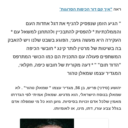
ראה
"איך קם דור הכיפות הסרוגות
"
" הגיע הזמן שנפסיק להניף את דגל אחדות העם
והממלכתיות * להפסיק להתבכיין ולהתחנן למשאל עם *
העקירה היא מעשה גזעני, הפוגע בשבט שלנו ויש להאבק
בה בשיטות של מרטין לותר קינג * חובשי הכיפה
המשתפים פעולה עם התכנית הם כמו הכושי המתרפס
"הדוד תום" " * דעה מקורית של חובש כיפה, חקלאי,
המגדיר עצמו שמאלן טהור
יהושע (סידני) פריש, בן 56, מגדיר עצמו " שמאלן טהור" . לא
שמאלן בנוסח הישראלי, הוא מדגיש. שמאלן אמיתי לפי הגדרתו
מאמין שלכל אדם זכויות בסיסיות. גזען הוא כל מי שמפלה אדם
בגלל צבע עורו, דתו, מינו, או לאומיותו.