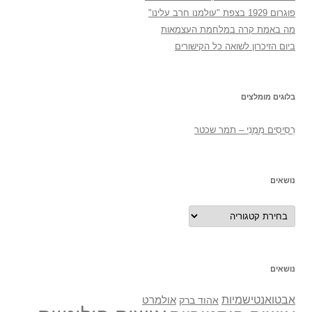
פוגרום 1929 בצפת "עולמנו חרב עלינו"
מה באמת קרה במלחמת העצמאות
ביום הזיכרון לשואה כל הקישורים
בלוגים מומלצים
רְסִיסִים מִמֶנִי – תמר שכטר
נושאים
נושאים
נושאים
אבטואנטישמיות
אולמרט
אהוד ברק