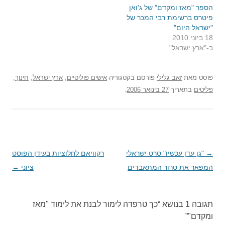
הספר "מאז ומקדם" של ג'ואן
פיטרס ברשימת רבי המכר של
"ישראל היום"
18 ביוני 2010
ב-"ארץ ישראל"
פוסט
מאת
זאב גלילי
פורסם בקטגוריה
אישים פוליטיים
,
ארץ ישראל
,
חינוך
,
פליטים
בתאריך
27 בינואר 2006
.
→
ניווט
"גן עדן עכשיו" סרט ישראלי
רקוויאם לחלוציות בעידן הפוסט
בפוסטים
המפאר את טרור המתאבדים
ציוני
←
תגובה 1 בנושא “
כך טרפדה לימור לבנת את לימוד "מאז
ומקדם"
”