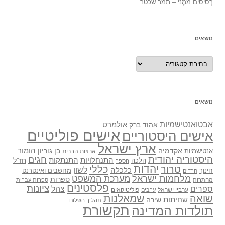
רְסִיסִים מִמֶנִי – תמר שכטר
נושאים
נושאים
נושאים
אבטואנטישמיות
אולמרט
אהוד ברק
אישים פוליטיים
אישים היסטוריים
ארץ ישראל
אקדמיה
בן גוריון
הומור
אנטישמיות
ארצות הברית
היסטוריה יהודית
חגים
התנתקות
התנחלויות
חז"ל
הלכה
הספר
יהדות
כללי
טרור
לשון
כלכלה
מחשבים ואינטרנט
חינוך
חרדים
מלחמות ישראל
מערכת המשפט
ספרות
מחתרות
ספרות עברית
פלסטינים
ציונות
ספרים
צהל
ערביי ישראל
פוליטיקאים
ערבים
שואה
שמאלנות
שחיתות
שירה
תהליך השלום
תקשורת
תולדות המדינה