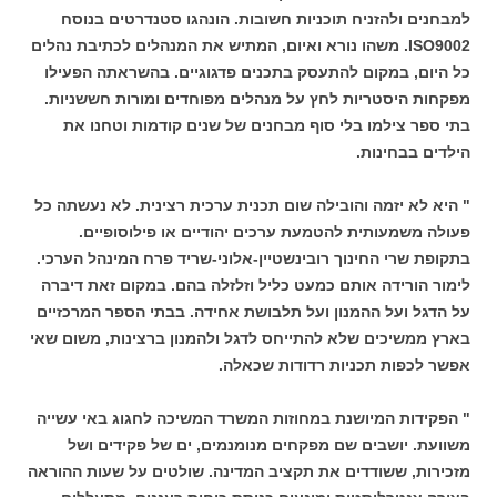
למבחנים ולהזניח תוכניות חשובות. הונהגו סטנדרטים בנוסח
ISO9002. משהו נורא ואיום, המתיש את המנהלים לכתיבת נהלים
כל היום, במקום להתעסק בתכנים פדגוגיים. בהשראתה הפעילו
מפקחות היסטריות לחץ על מנהלים מפוחדים ומורות חששניות.
בתי ספר צילמו בלי סוף מבחנים של שנים קודמות וטחנו את
הילדים בבחינות.
" היא לא יזמה והובילה שום תכנית ערכית רצינית. לא נעשתה כל
פעולה משמעותית להטמעת ערכים יהודיים או פילוסופיים.
בתקופת שרי החינוך רובינשטיין-אלוני-שריד פרח המינהל הערכי.
לימור הורידה אותם כמעט כליל וזלזלה בהם. במקום זאת דיברה
על הדגל ועל ההמנון ועל תלבושת אחידה. בבתי הספר המרכזיים
בארץ ממשיכים שלא להתייחס לדגל ולהמנון ברצינות, משום שאי
אפשר לכפות תכניות רדודות שכאלה.
" הפקידות המיושנת במחוזות המשרד המשיכה לחגוג באי עשייה
משוועת. יושבים שם מפקחים מנומנמים, ים של פקידים ושל
מזכירות, ששודדים את תקציב המדינה. שולטים על שעות ההוראה