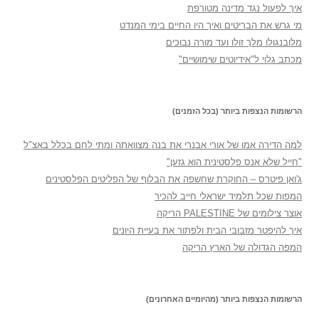
איך לפעול נגד מדינה מטורפת
מי גרש את הבריטים ואיך היו החיים בימי המנדט
מלובנגולו מלך זולו ועד מורה נבוכים
מכתב גלוי ל"אידיוטים שימושיים"
הרשומות הנצפות ביותר (בכל הזמנים)
למה הדירה אמו של אורי אבנרי את בנה מצוואתה ומתי לחם בכלל באצ"ל
"חייל שלא אנס פלסטינית הוא גזען"
ג'ואן פיטרס – החוקרת שחשפה את הבלוף של הפליטים הפלסטינים
המפות שכל תלמיד ישראלי חייב להכיר
אוצר צילומים של PALESTINE הריקה
איך להיפטר מזבובי הבית ולפתור את בעיית היונים
המפה הגדולה של הארץ הריקה
הרשומות הנצפות ביותר (מהיומיים האחרונים)