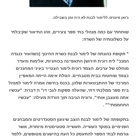
ג'ואן פיטרס. ללימור לבנת לא היה זמן בשבילה.
שוחחתי עם כמה מנהלי בתי ספר צעירים, וזהו התיאור שקיבלתי
על כשלונותיה של השרה:
" תקופת כהונתה של לימור לבנת כשרת החינוך (כשהעזר כנגדה
המנכ" לית רונית תירוש) התאפיינה בכוחניות, אלימות והעדר
מוחלט של ערכים. הצמד רונית-לימור הצטייר בעיני המחנכים
כצמד שוחטות בבית מטבחיים. הטלת אימה הייתה המאפיין
המרכזי של ההתבטאויות שלהן. בכנס בחיפה אמרה לימור למנהל
בית ספר ממלכתי דתי, שהעלה ספקות לגבי דו" ח דברת: "עכשיו
אתה מעצבן אותי". ורונית הגיבה תוך הורדת מעילה: "עכשיו
התחממתי"" .
בתקופתה של לימור לבנת הוצב שיגעון הסטנדרטים והמבחנים
הפנימיים במוקד העשייה. תעשייה סטטיסטית מיותרת, אשר
גורמת לבתי הספר להתעסק כל העת בהישגים מטופשים, ללמד