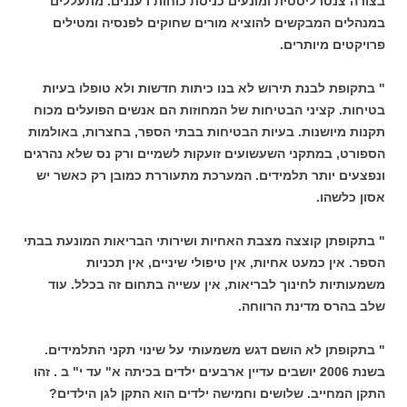
בצורה צנטרליסטית ומונעים כניסת כוחות רעננים. מתעללים
במנהלים המבקשים להוציא מורים שחוקים לפנסיה ומטילים
פרויקטים מיותרים.
" בתקופת לבנת תירוש לא בנו כיתות חדשות ולא טופלו בעיות
בטיחות. קציני הבטיחות של המחוזות הם אנשים הפועלים מכוח
תקנות מיושנות. בעיות הבטיחות בבתי הספר, בחצרות, באולמות
הספורט, במתקני השעשועים זועקות לשמיים ורק נס שלא נהרגים
ונפצעים יותר תלמידים. המערכת מתעוררת כמובן רק כאשר יש
אסון כלשהו.
" בתקופתן קוצצה מצבת האחיות ושירותי הבריאות המונעת בבתי
הספר. אין כמעט אחיות, אין טיפולי שיניים, אין תכניות
משמעותיות לחינוך לבריאות, אין עשייה בתחום זה בכלל. עוד
שלב בהרס מדינת הרווחה.
" בתקופתן לא הושם דגש משמעותי על שינוי תקני התלמידים.
בשנת 2006 יושבים עדיין ארבעים ילדים בכיתה א" עד י" ב . זהו
התקן המחייב. שלושים וחמישה ילדים הוא התקן לגן הילדים?