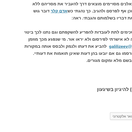
לנים מסויימים מוצאים דרך להעביר את מסריהם ללא
וכן אף לפרסם ולהגיב. כך נהגתי כש
אדם קלר
דובר גוש
ת דבריו בשלמותם והגבתי. ראה:
ימים לתת לעובדות להפריע להשקפתם וגם נתנו לכך ביטוי
לא אישרתי לפירסום ולא יראו אור. מי שנפגע מכך מוזמן
galilizeev
להביע את דעתו ולנמק ולבסס אותה במקורות
רסמו גם אם יובעו בהן דעות שאינן תואמות את דעותיי.
בשם מלא ומקום מגורים.
 להיגיון בשיגעון
אר אלקטרוני