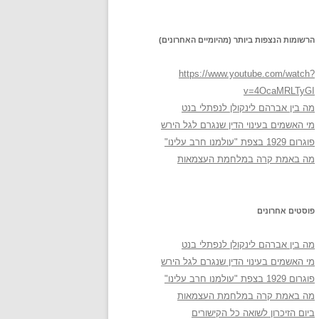
הרשומות הנצפות ביותר (מהיומיים האחרונים)
https://www.youtube.com/watch?
v=4OcaMRLTyGI
מה בין אברהם לינקולן לנפתלי בנט
מי האשמים בעינוי הדין שנגרם לגל הירש
פוגרום 1929 בצפת "עולמנו חרב עלינו"
מה באמת קרה במלחמת העצמאות
פוסטים אחרונים
מה בין אברהם לינקולן לנפתלי בנט
מי האשמים בעינוי הדין שנגרם לגל הירש
פוגרום 1929 בצפת "עולמנו חרב עלינו"
מה באמת קרה במלחמת העצמאות
ביום הזיכרון לשואה כל הקישורים