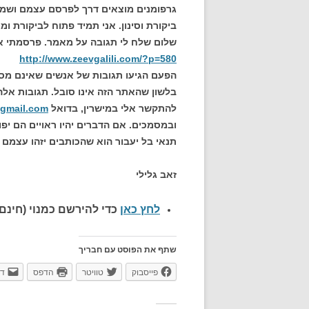
גרפומנים מוצאים דרך לפרסם עצמם ושמא
ביקורת וסינון. אני תמיד פתוח לביקורת ומ
שלום שלח לי תגובה על מאמר. פרסמתי א
http://www.zeevgalili.com/?p=580
הפעם הגיעו תגובות של אנשים שאינם מסכ
בלשון שהאתר הזה אינו סובל. תגובות אלה 
להתקשר אלי במישרין, בדואל
@gmail.com
ובמסמכים. אם הדברים יהיו ראויים הם יפו
תנאי בל יעבור הוא שהכותבים יזהו עצמם 
זאב גלילי
לחץ כאן
כדי להירשם כ
מנוי (חינם)
שתף את הפוסט עם חבריך
פייסבוק
טוויטר
הדפס
דו