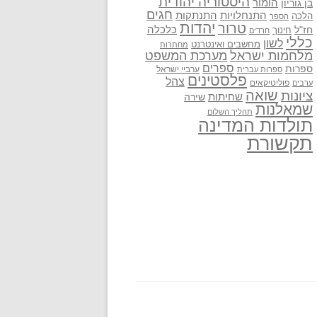
היסטוריה יהודית
בן גוריון
הומור
חגים
התנתקות
התנחלויות
הלכה
הספר
יהדות
טרור
חז"ל
כלכלה
חינוך
חרדים
כללי
לשון
מחשבים ואינטרנט
מחתרות
מלחמות ישראל
מערכת המשפט
ספרים
ספרות
ערביי ישראל
ספרות עברית
פלסטינים
צהל
פוליטיקאים
ערבים
שואה
ציונות
שחיתות
שירה
שמאלנות
תהליך השלום
תולדות המדינה
תקשורת