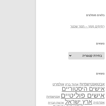
בלוגים מומלצים
רְסִיסִים מִמֶנִי – תמר שכטר
נושאים
נושאים
נושאים
אבטואנטישמיות
אולמרט
אהוד ברק
אישים היסטוריים
אישים פוליטיים
אנטישמיות
ארץ ישראל
אקדמיה
ארצות הברית