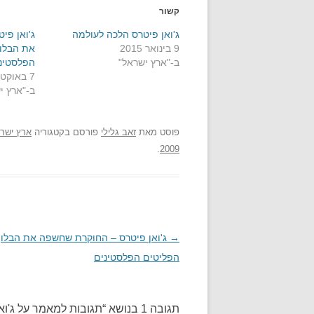
קשור
ג'ואן פיטרס הלכה לעולמה
ג'ואן פי
9 בינואר 2015
את הבלו
ב-"ארץ ישראל"
הפלסטינ
7 באוקטובר 2009
ב-"ארץ י
פוסט
מאת
זאב גלילי
פורסם בקטגוריה
ארץ ישר
.
2009
→
ניווט
ג'ואן פיטרס – החוקרת שחשפה את הבלו
בפוסטים
הפליטים הפלסטינים
תגובה 1 בנושא “
תגובות למאמר על ג'וא