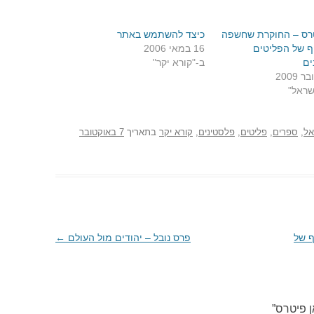
טרס – החוקרת שחשפה
כיצד להשתמש באתר
ף של הפליטים
16 במאי 2006
ים
ב-"קורא יקר"
שראל"
אל
,
ספרים
,
פליטים
,
פלסטינים
,
קורא יקר
בתאריך
7 באוקטובר
ף של
פרס נובל – יהודים מול העולם
←
ן פיטרס
”