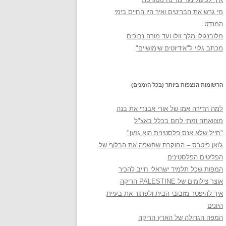
מי גרש את הבריטים ואיך היו החיים בימי
המנדט
מלובנגולו מלך זולו ועד מורה נבוכים
מכתב גלוי ל"אידיוטים שימושיים"
הרשומות הנצפות ביותר (בכל הזמנים)
למה הדירה אמו של אורי אבנרי את בנה
מצוואתה ומתי לחם בכלל באצ"ל
"חייל שלא אנס פלסטינית הוא גזען"
ג'ואן פיטרס – החוקרת שחשפה את הבלוף של
הפליטים הפלסטינים
המפות שכל תלמיד ישראלי חייב להכיר
אוצר צילומים של PALESTINE הריקה
איך להיפטר מזבובי הבית ולפתור את בעיית
היונים
המפה הגדולה של הארץ הריקה