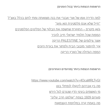
הרשומות הנצפות ביותר (בכל הזמנים)
למה הדירה אמו של אורי אבנרי את בנה מצוואתה ומתי לחם בכלל באצ"ל
"חייל שלא אנס פלסטינית הוא גזען"
ג'ואן פיטרס – החוקרת שחשפה את הבלוף של הפליטים הפלסטינים
המפות שכל תלמיד ישראלי חייב להכיר
אוצר צילומים של PALESTINE הריקה
איך להיפטר מזבובי הבית ולפתור את בעיית היונים
המפה הגדולה של הארץ הריקה
הרשומות הנצפות ביותר (מהיומיים האחרונים)
https://www.youtube.com/watch?v=4OcaMRLTyGI
מה בין אברהם לינקולן לנפתלי בנט
מי האשמים בעינוי הדין שנגרם לגל הירש
פוגרום 1929 בצפת "עולמנו חרב עלינו"
מה באמת קרה במלחמת העצמאות