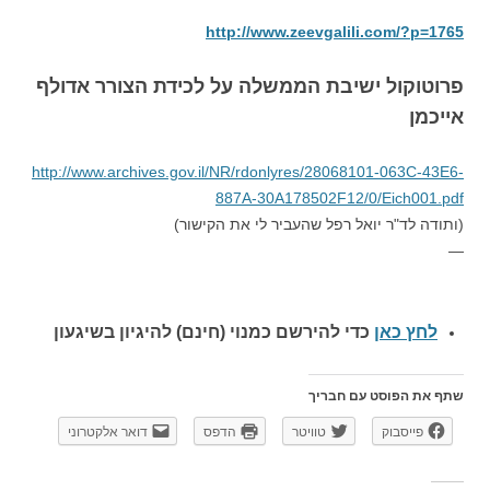
http://www.zeevgalili.com/?p=1765
פרוטוקול ישיבת הממשלה על לכידת הצורר אדולף
אייכמן
http://www.archives.gov.il/NR/rdonlyres/28068101-063C-43E6-
887A-30A178502F12/0/Eich001.pdf
(ותודה לד"ר יואל רפל שהעביר לי את הקישור)
—
לחץ כאן
כדי להירשם כ
מנוי (חינם) להיגיון בשיגעון
שתף את הפוסט עם חבריך
פייסבוק
טוויטר
הדפס
דואר אלקטרוני