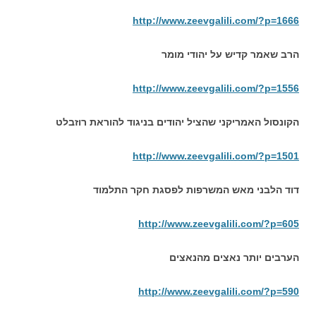
http://www.zeevgalili.com/?p=1666
הרב שאמר קדיש על יהודי מומר
http://www.zeevgalili.com/?p=1556
הקונסול האמריקני שהציל יהודים בניגוד להוראת רוזבלט
http://www.zeevgalili.com/?p=1501
דוד הלבני מאש המשרפות לפסגת חקר התלמוד
http://www.zeevgalili.com/?p=605
הערבים יותר נאצים מהנאצים
http://www.zeevgalili.com/?p=590