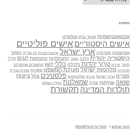
נושאים
אבטואנטישמיות
אולמרט
אהוד ברק
אישים פוליטיים
אישים היסטוריים
ארץ ישראל
אקדמיה
בן גוריון
הומור
אנטישמיות
ארצות הברית
היסטוריה יהודית
חגים
התנתקות
התנחלויות
חז"ל
הלכה
הספר
יהדות
כללי
טרור
לשון
כלכלה
מחשבים ואינטרנט
חינוך
חרדים
מלחמות ישראל
מערכת המשפט
ספרות
מחתרות
ספרות עברית
פלסטינים
ציונות
ספרים
צהל
ערביי ישראל
פוליטיקאים
ערבים
שואה
שמאלנות
שחיתות
שירה
תהליך השלום
תקשורת
תולדות המדינה
תנאי שימוש
פועל על WordPress