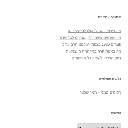
פוסטים אחרונים
מה בין אברהם לינקולן לנפתלי בנט
מי האשמים בעינוי הדין שנגרם לגל הירש
פוגרום 1929 בצפת "עולמנו חרב עלינו"
מה באמת קרה במלחמת העצמאות
ביום הזיכרון לשואה כל הקישורים
בלוגים מומלצים
רְסִיסִים מִמֶנִי – תמר שכטר
נושאים
נושאים