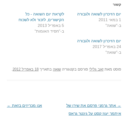
קשור
יום הזיכרון לשואה ולגבורה
לקראת יום השואה - כל
1 במאי 2011
הקישורים, לזכור ולא לשכוח
ב-"שואה"
5 באפריל 2013
ב-"חסיד האומות"
יום הזיכרון לשואה ולגבורה
24 באפריל 2017
ב-"שואה"
פוסט
מאת
זאב גלילי
פורסם בקטגוריה
שואה
בתאריך
18 באפריל 2012
.
→
ניווט
אתר גרמני פרסם את שירו של
אנו מכריזים בזאת
←
בפוסטים
איתמר יעוז קסט על גינטר גראס