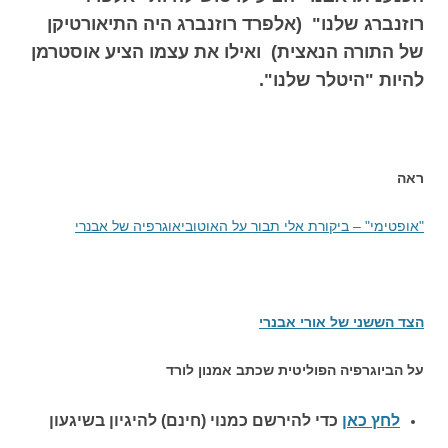
רוזנברג שלנו" (אלפרד רוזנברג היה התיאורטיקן
של התורה הנאצית) ואילו את עצמו הציע אוסטרמן
להיות "היטלר שלנו".
ראה
"אופטימי" – ביקורת אלי תבור על האוטוביאוגרפיה של אבנרי
הצד הששני של אורי אבנרי
על הביוגרפיה הפוליטית שכתב אמנון לורד
לחץ כאן
כדי להירשם כ
מנוי (חינם) להיגיון בשיגעון