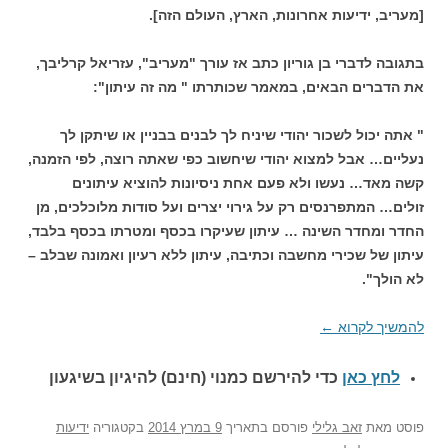
[מעריב, ידיעות אחרונות, הארץ, העולם הזה].
בתגובה לדברי בן גוריון כתב אז עורך "מעריב", עזריאל קרליבך,
את הדברים הבאים, במאמר שכותרתו " מה זה עיתון":
" אתה יכול לשכור יהודי שיניח לך לבנים בבניין או שיתקן לך
נעליים… אבל למצוא יהודי שיחשוב כפי שאתה רוצה, לפי הזמנה,
קשה מאד… נעשו ולא פעם אחת ניסיונות להוציא עיתונים
זולים… המתפרנסים רק על גירוי יצרים ועל סודות מלוכלכים, מן
החדר ומחדר השינה … עיתון שעיקרו בכסף ומטרתו בכסף בלבד,
עיתון של שכירי מחשבה וכתיבה, עיתון ללא רעיון ואמונה שבלב –
לא הולך".
להמשיך לקרוא
←
לחץ כאן
כדי להירשם כ
מנוי (חינם) להיגיון בשיגעון
פוסט
מאת
זאב גלילי
פורסם בתאריך
9 במרץ 2014
בקטגוריה
ידיעות