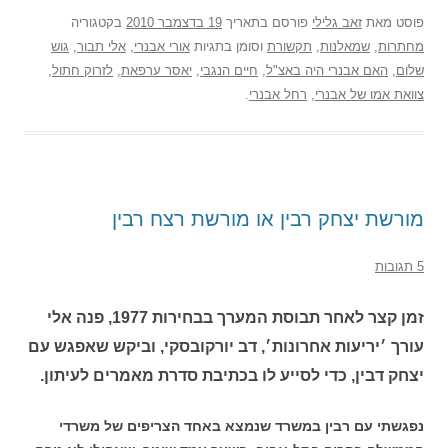
פוסט
מאת
זאב גלילי
פורסם בתאריך
19 בדצמבר 2010
בקטגוריה
מחתרות
,
שמאלנות
,
תקשורת
וסומן בתגיות
אורי אבנרי
,
אלי תבור
,
גוש
שלום
,
האם אבנרי היה באצ"ל
,
חיים הנגבי
,
יאסר ערפאת
,
לזרוק חתול
,
צוואת אמו של אבנרי
,
רחל אבנרי
.
מורשת יצחק רבין או מורשת רצח רבין
5 תגובות
זמן קצר לאחר תבוסת המערך בבחירות 1977, פנה אלי
עורך ׳יריעות אחרונות׳, דב יורקובסקי, וביקש שאפגש עם
יצחק דבין, כדי לסייע לו בכתיבת סדרת מאמרים לעיתון.
נפגשתי עם רבין במשרד שנמצא באחד הצריפים של משרדי