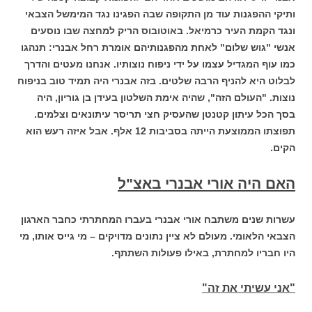
ותיקי ההפגנות עוד מן התקופה שבה הפגינו נגד המימשל הצבאי
ונגד הקמת העיר כרמיאל. באוטובוס הריק למחצה שבו נוסעים
אנשי "גוש שלום" לאחת מהפגנותיהם אומרת רחל אבנרי: תנהגו
כמו עוף המגדיל עצמו על ידי ניפוח נוצותיו. אנחנו מעטים והדרך
לבלוט היא להניף הרבה שלטים. בזה אבנרי היה תמיד טוב בניפוח
נוצות. "העולם הזה", שהיה אימת השלטון בעידן בן גוריון, היה
בסך הכל עיתון קטנטן שהעסיק חצי תריסר עיתונאים וצלמים.
תפוצתו הממוצעת הייתה בסביבות 12 אלף. אבל איזה רעש הוא
הקים.
האם היה אורי אבנרי באצ"ל
עשרות שנים משתבח אורי אבנרי בעברו המחתרתי כחבר הארגון
הצבאי הלאומי. מעולם לא ציין נתונים מדויקים – מי גייס אותו, מי
היו חבריו למחתרת, באילו פעולות השתתף.
"אני עשיתי את זה"