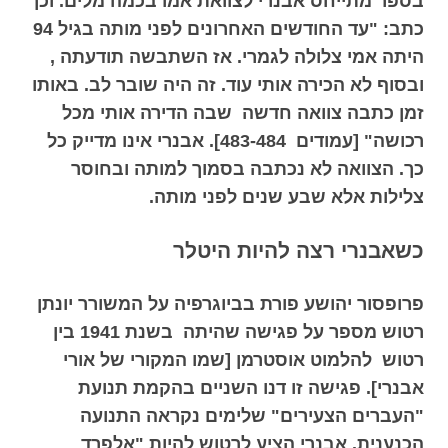
בספר מתייחס אבנרי לצוואת אמו
בכמה מלים. וכך
כתב: "עד החודשים האחרונים לפני מותה בגיל 94
היתה אמי צלולה לגמרי. אז השתבשה תודעתה ,
ובסוף לא הכירה אותי עוד. זה היה שובר לב. באותו
זמן כתבה צוואה חדשה שבה הדירה אותי מכל
רכושה" [עמודים 483-484]. אבנרי אינו מדייק כל
כך. הצוואה לא נכתבה בסמוך למותה ובחוסר
צלילות אלא שבע שנים לפני מותה.
כ
שאבנרי רצה להיות היטלר
פרופסור יהושע פורת בביוגרפיה על המשורר יונתן
רטוש מספר על פגישה שהיתה בשנת 1941 בין
רטוש להלמוט אוסטרמן [שמו המקורי של אורי
אבנרי]. פגישה זו דנו השניים בהקמת תנועת
"העברים הצעירים" שלימים נקראה התנועה
הכנענית. אבנרי הציע לרטוש להיות "אלפרד