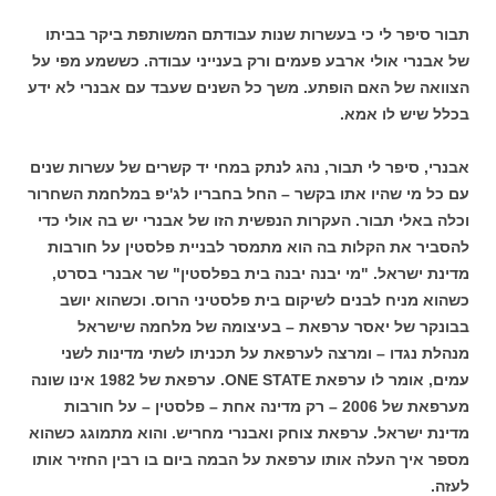
תבור סיפר לי כי בעשרות שנות עבודתם המשותפת ביקר בביתו
של אבנרי אולי ארבע פעמים ורק בענייני עבודה. כששמע מפי על
הצוואה של האם הופתע. משך כל השנים שעבד עם אבנרי לא ידע
בכלל שיש לו אמא.
אבנרי, סיפר לי תבור, נהג לנתק במחי יד קשרים של עשרות שנים
עם כל מי שהיו אתו בקשר – החל בחבריו לג'יפ במלחמת השחרור
וכלה באלי תבור. העקרות הנפשית הזו של אבנרי יש בה אולי כדי
להסביר את הקלות בה הוא מתמסר לבניית פלסטין על חורבות
מדינת ישראל. "מי יבנה יבנה בית בפלסטין" שר אבנרי בסרט,
כשהוא מניח לבנים לשיקום בית פלסטיני הרוס. וכשהוא יושב
בבונקר של יאסר ערפאת – בעיצומה של מלחמה שישראל
מנהלת נגדו – ומרצה לערפאת על תכניתו לשתי מדינות לשני
עמים, אומר לו ערפאת ONE STATE. ערפאת של 1982 אינו שונה
מערפאת של 2006 – רק מדינה אחת – פלסטין – על חורבות
מדינת ישראל. ערפאת צוחק ואבנרי מחריש. והוא מתמוגג כשהוא
מספר איך העלה אותו ערפאת על הבמה ביום בו רבין החזיר אותו
לעזה.