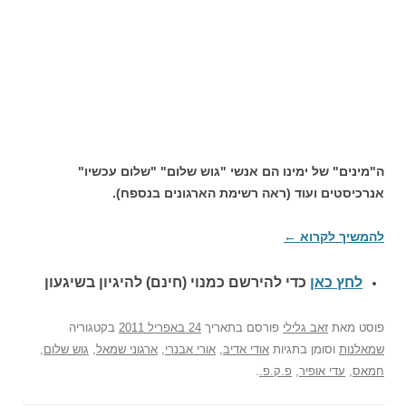
ה"מינים" של ימינו הם אנשי "גוש שלום" "שלום עכשיו"
אנרכיסטים ועוד (ראה רשימת הארגונים בנספח).
להמשיך לקרוא
←
לחץ כאן
כדי להירשם כ
מנוי (חינם) להיגיון בשיגעון
פוסט
מאת
זאב גלילי
פורסם בתאריך
24 באפריל 2011
בקטגוריה
שמאלנות
וסומן בתגיות
אודי אדיב
,
אורי אבנרי
,
ארגוני שמאל
,
גוש שלום
,
חמאס
,
עדי אופיר
,
פ.ק.פ.
.