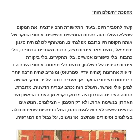
מהפכת "העולם הזה"
קשה להסביר היום, בעידן התקשורת הרב ערוצית, את המקום
שמילא העולם הזה בשנות החמישים והשישים. עיתוני הבוקר של
אותה תקופה היו ברובם מפלגתיים. המשותף לכולם היה סגנון
ירחמיאלי, מעט מאד אינפורמציה, הרבה מאמרים טרחניים, בלי
כתבות, בלי סיפורים אנושיים, בלי תחקירים, בלי ביקורת
אינפורמטיבית על השלטון, כמעט בלי תמונות. עיתוני הערב היו
ידיעות אחרונות (שהיה עדיין סמרטוט) ומעריב שהיה הרבה יותר
חי ותוסס מעיתוני הבוקר. אך מעריב נכתב על ידי ותיקי וארשה
למען עולי וארשה. העולם הזה נכתב עברית חדשנית, מדוברת,
בגובה העיניים. הסגנון היה מרתק ונקרא מן העמוד הראשון ועד
האחרון בנשימה אחת. ולא רק הסגנון – הצילומים, הנושאים
הנועזים שאיש לא העז לגעת בהם, החל בפרשיות שחיתות וכלה
בצילומים וסיפורים שנחשבו אז נועזים, על גבול הפורנוגרפיה.