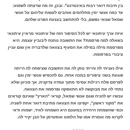
בין תיבות דואר רבות באינטרנט". ובכן, זה מה שרצתה לשמוע:
עד כמה אנשי ימין מתלהמים אוהבים לעשות עליהום על אנשי
שמאל שנואי נפשם, בלי להתחשב בצנעת הפרט שלהם.
איזה ערך עיתונאי יש לכל הסיפור הזה של עיתונאי מראיין עיתונאי
בשאלה למה פרסמת? את התשובה נותנת ליבוביץ עצמה. היא
מפרסמת מילה במילה את הסעיף בצוואה שלדבריה אין שום עניין
ציבורי בפרסומה.
אילו נעניתי לה והייתי נותן לה את התשובה שציפתה לה הייתה
פוגעת בשני ציפורים במכה אחת. גם להכפיש אנשי ימין וגם
לפרסם פלח רכילות עסיסי מתוך עמדה צדקנית. אך מכיוון שלא
נתתי לה את מבוקשה לא התאפקה ופרסמה את הצוואה.
עכשיו יש להניח שגם אנשי שמאל, קוראי "הארץ" שאינם קוראים
את "מקור ראשון", יקפיצו את הצוואה מתיבת דואר אחת לשניה.
וכמי שהשמחה היחידה במעונם היא השמחה לאיד, ישמחו ודאי
לקרוא מה אומרת אמו של הלמוט אוסטרמן על הבן יקיר לה.