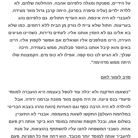
על הידיים, מפנקת ומגלה כלפיהם אהבה. ההחלטה שלהם, לא
ללדת ילדים (עליה סיפרה בסרט), היתה קרבן גדול מאד מצידה.
לאבנרי לא היה איכפת. הוא העדיף חתולים. גם כלפיהם נהג
בעריצות. חתול שלא ציית לו נזרק מן הבית ללא רחמים. כמו שלא
בא אלינו גם לא הזמין אותנו אליו. לעתים נדירות, כשהיינו מגיעים
העירה, היינו מטלפנים אליו ושואלים אם אפשר לקפוץ אליו. היינו
באים והוא קיבל אותנו בחוסר סבלנות, ממש בעמידה, חיכה
שנלך. לא הגיש לנו כוס קפה. אפילו לא כוס מים. הקמצנות שלו
היתה ממש מדהימה".
סרב לעזור לאם
"כשאמו הזדקנה ולא יכלה עוד לטפל בעצמה היא הועברה למוסד
סיעודי בנס ציונה. זה היה מקום מאד מוזנח וברמה ירודה. אבל
להילדה לא היה הרבה כסף וגם האחיות (האח נהרג בצבא הבריטי
במלחמת העולם) התקשו לשאת במעמסה. אבנרי לא התעניין
בשלום אמו, ובכל תקופת שהותה במוסד הוא ביקר אותה רק פעם
אחת. כשבני המשפחה לחצו עליו להשתתף בהוצאות, על מנת
להעביר אותה למוסד יותר מכובד, הוא דחה את כל הפניות. פעם