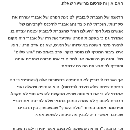
האם אין זה פרסום מרושע? שאלה.
הדאגה של הגברת ליבוביץ לצינעת הפרט של אבנרי עוררה את
סקרנותי. הזכרתי לה כיצד נהג אבנרי להיכנס לקרביהם של
אנשים מעל דפי "העולם הזה" שהגברת ליבוביץ עצמה עבדה בו.
אמרתי גם כי בעקבות הסרט שתיעד את חייו של אבנרי היה מקום
להאיר פינה חשוכה באישיותו של האיש, שאיננו אדם פרטי. הוא
איש ציבור המטיף לנו מוסר בוקר וערב באמצעות "גוש שלום"
שלו. והנה מן הצווואה אנו למדים כי אמו סבורה שהזניח אותה
והעדיף להיפגש עם הרוצח ערפאת.
אך הגברת ליבוביץ לא הסתפקה בתשובות אלה (שהתניתי כי הם
בחזקת שיחה שלא נועדה לפרסום). היא הוסיפה ושאלה ואני
אמרתי לה כי את הציטטה שהיא מבקשת להוציא מפי לא תקבל.
הגברת ליבוביץ לא עמדה כמובן בתנאי שלא לפרסם את דבריי
ופירסמה אותם במדור "מלח הארץ" שבשבועון. בין הדברים
שכתבה אפשר היה להבין מה ציפתה לשמוע ממני.
וכך כתבה: "הצוואה שעשעה לא מעט אנשי ימין ודילגה השבוע