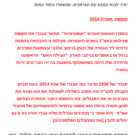
יאיר לבוא במגע עם הגרמנים. שנשמרו בסוד כמוס
תוספת אפריל 2014
בספרו האוטוביאוגרפי "אופטימיות" מתאר אבנרי את תקופת
פעילותו באצ"ל בשנים האמורות. פעילות זו התבטאה בהפצת
כרוזים ליד הגזוזיה של ויטמן ברחוב אלנבי ובמסעות מפרכים
ברגל או באופניים ברחבי הארץ. "טבילת האש" הראשונה
והיחידה שלו היתה כשהשתתף בהפגנה בה ירו הבריטים יריות
באוויר.
אבנרי של 1938 מדבר כמו אבנרי של שנת 2014. בעת מבחן
הקבלה לאצ"ל הוא משיב בשלילה לשאלות אם הוא שונא את
הערבים או את האנגלים. את תחושתו כחבר מחתרת הנלחם
למען מטרה גדולה הוא משווה ברמיזה לתחושותיהם של מחבלי
אש"ף. הוא אומר כי מנהיגים וגנרלים שלא עברו חוויה כזו אינם
יכולים להבין [את המחבלים הפלסטינים].