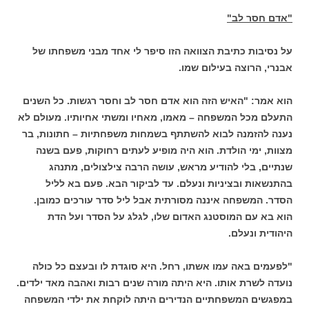
"אדם חסר לב"
על נסיבות כתיבת הצוואה הזו סיפר לי אחד מבני משפחתו של
אבנרי, הרוצה בעילום שמו.
הוא אמר: "האיש הזה הוא אדם חסר לב וחסר רגשות. כל השנים
התעלם מכל המשפחה – מאמו, מאחיו ומשתי אחיותיו. מעולם לא
נענה להזמנה לבוא להשתתף בשמחות משפחתיות – חתונות, בר
מצוות, ימי הולדת. הוא היה מופיע לעתים רחוקות, פעם בשנה
שנתיים, בלי להודיע מראש, עושה הרבה צילצולים, מתנהג
בהתנשאות ובציניות ונעלם. עד לביקור הבא. פעם בא לליל
הסדר. המשפחה איננה מסורתית אבל ליל סדר עורכים כמובן.
הוא בא עם המוסטנג האדום שלו, לגלג על הסדר ועל הדת
היהודית ונעלם.
"לפעמים באה עמו אשתו, רחל. היא סוגדת לו ובעצם כל כולה
נועדה לשרת אותו. היא היתה מורה שנים רבות ואהבה מאד ילדים.
במפגשים המשפחתיים הנדירים היתה לוקחת את ילדי המשפחה