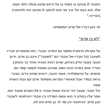
כתבתי לו מכתב בו נזפתי בו על היחס שהוא מגלה כלפי אמא
שלו. הוא כעס עלי איך אני מעז לכתוב לו מכתב כזה ולהתערב
בענייניו."
עד כאן דבריו של קרוב המשפחה.
"לא בן אדם"
על עקרותו הרגשית מספר גם הסרט. אבנרי, כמו שאומרים חבריו
לשעבר (כל חבריו של אבנרי הם "לשעבר") איננו בן אדם. חיים
הנגבי (עובד ותיק בעיתון, שנים רבות כמגיה ואחר כך ככותב)
הגדיר אותו בסרט כנכה נפש, שאיננו מסוגל לקשור קשר עם
אנשים. על טרומפלדור, אומר הנגבי, רואים שהוא גידם. אבנרי
נראה בסדר אבל מאחורי המראה מסתתר אדם עם נכות רגשית
קשה.
אלי תבור, שצבר הכי הרבה שעות אבנרי ב-24 השנים שעבד עמו,
אמר עליו בסרט כי הוא עושה הפרדה בין אבנרי העיתונאי לאבנרי
הבן אדם. כעיתונאי אין שני לו. בן אדם הוא לא.