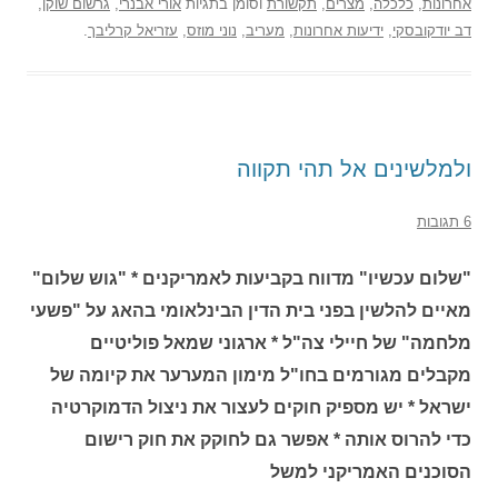
אחרונות
,
כלכלה
,
מצרים
,
תקשורת
וסומן בתגיות
אורי אבנרי
,
גרשום שוקן
,
דב יודקובסקי
,
ידיעות אחרונות
,
מעריב
,
נוני מוזס
,
עזריאל קרליבך
.
ולמלשינים אל תהי תקווה
6 תגובות
"שלום עכשיו" מדווח בקביעות לאמריקנים * "גוש שלום"
מאיים להלשין בפני בית הדין הבינלאומי בהאג על "פשעי
מלחמה" של חיילי צה"ל * ארגוני שמאל פוליטיים
מקבלים מגורמים בחו"ל מימון המערער את קיומה של
ישראל * יש מספיק חוקים לעצור את ניצול הדמוקרטיה
כדי להרוס אותה * אפשר גם לחוקק את חוק רישום
הסוכנים האמריקני למשל