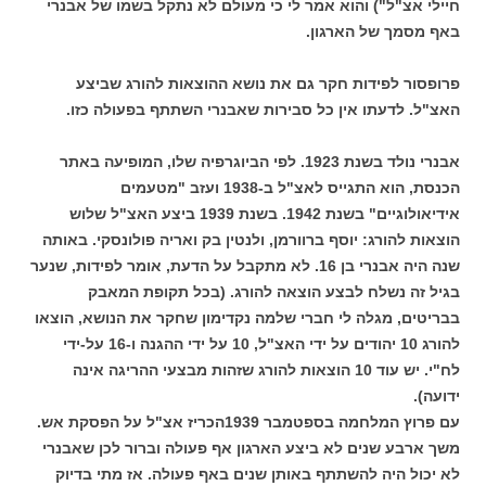
חיילי אצ"ל") והוא אמר לי כי מעולם לא נתקל בשמו של אבנרי
באף מסמך של הארגון.
פרופסור לפידות חקר גם את נושא ההוצאות להורג שביצע
האצ"ל. לדעתו אין כל סבירות שאבנרי השתתף בפעולה כזו.
אבנרי נולד בשנת 1923. לפי הביוגרפיה שלו, המופיעה באתר
הכנסת, הוא התגייס לאצ"ל ב-1938 ועזב "מטעמים
אידיאולוגיים" בשנת 1942. בשנת 1939 ביצע האצ"ל שלוש
הוצאות להורג: יוסף ברוורמן, ולנטין בק ואריה פולונסקי. באותה
שנה היה אבנרי בן 16. לא מתקבל על הדעת, אומר לפידות, שנער
בגיל זה נשלח לבצע הוצאה להורג. (בכל תקופת המאבק
בבריטים, מגלה לי חברי שלמה נקדימון שחקר את הנושא, הוצאו
להורג 10 יהודים על ידי האצ"ל, 10 על ידי ההגנה ו-16 על-ידי
לח"י. יש עוד 10 הוצאות להורג שזהות מבצעי ההריגה אינה
ידועה).
עם פרוץ המלחמה בספטמבר 1939הכריז אצ"ל על הפסקת אש.
משך ארבע שנים לא ביצע הארגון אף פעולה וברור לכן שאבנרי
לא יכול היה להשתתף באותן שנים באף פעולה. אז מתי בדיוק