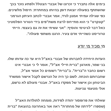
בימים אלה נתברר כי זכרונו של אבנרי הצטלל ולפתע נזכר בכך
שהשתתף בפעולה יוצאת דופן בהיותו במחתרת: חיסול מלשינים.
כפי שגילה עמיתי אמנון לורד, אמר אבנרי לכתב העיתון הגרמני
"קונקרט" כי הוא מתייחס לרצח משת"פים בידי הטרור הפלסטיני
כאל דבר לגיטימי והוסיף: "אני עשיתי את זה גם בעצמי. הייתי
טרוריסט כשהייתי אדם צעיר. הרגנו משתפי פעולה".
מ
י מכיר מי יודע
העדות היחידה לחברותו של אבנרי באצ"ל היא עד כה עדותו שלו.
בני שמר, מארגון "ברית חיילי אצ"ל", אומר לי כי אבנרי אינו
רשום כחבר ה"ברית". ב"ברית" רשומים כל אנשי אצ"ל,
שחברותם הוכחה. לשם כך היה על הנרשם לקבל אישור ממשרד
הביטחון וכן אישור של מפקדו באצ"ל. אבנרי מעולם לא נרשם,
אולי מטעמי צניעות.
שאלתי את פרופסור יהודה לפידות, מומחה לתולדות האצ"ל
(שספרו "לידתה של מחתרת" ראה אור באחרונה בהוצאת "ברית