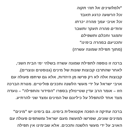
"
ולמלשינים אל תהי תקוה
וכל הרשעה כרגע תאבד
וכל אויבי עמך מהרה יכרתו
והזדים מהרה תעקר ותשבר
ותמגר ותכלם ותשפילם
ותכניעם במהרה בימינו"
(מתוך תפילת שמונה עשרה)
ברכה זו נוספה לתפילת שמונה עשרה בשלהי ימי הבית השני,
לאחר שהתרבו קבוצות שונות של מינים (גנוסטים ונוצרים).
קבוצות אלה לא רק פרשו מן היהדות, אלא גם שיתפו פעולה עם
אויבי ישראל על ידי מעשי הלשנה ותככים פוליטיים. מטרת הברכה
הזו – אומר הרב עדין שטיינזלץ בספרו "הסידור והתפילה" – נועדה
מצד אחד להתפלל על כיליונם של המינים ומצד שני להרתיע.
ברכה עתיקה זו הפכה אקטואלית בימינו. גם בימינו יש "מינים"
ממינים שונים, שפרשו למעשה מעם ישראל ומשתפים פעולה עם
האויב על ידי מעשי הלשנה ותככים. אלא שבימינו אין תפילה