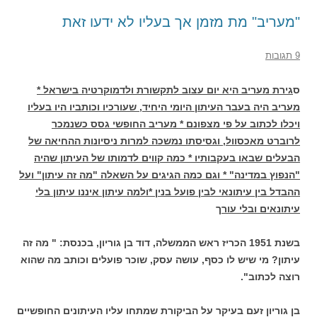
"מעריב" מת מזמן אך בעליו לא ידעו זאת
9 תגובות
ס
גירת מעריב היא יום עצוב לתקשורת ולדמוקרטיה בישראל *
מעריב היה בעבר העיתון היומי היחיד, שעורכיו וכותביו היו בעליו
ויכלו לכתוב על פי מצפונם * מעריב החופשי גסס כשנמכר
לרוברט מאכסוול, וגסיסתו נמשכה למרות ניסיונות ההחיאה של
הבעלים שבאו בעקבותיו * כמה קווים לדמותו של העיתון שהיה
"הנפוץ במדינה" * וגם כמה הגיגים על השאלה "מה זה עיתון" ועל
ההבדל בין עיתונאי לבין פועל בנין *ולמה עיתון איננו עיתון בלי
עיתונאים ובלי עור
ך
בשנת 1951 הכריז ראש הממשלה, דוד בן גוריון, בכנסת: " מה זה
עיתון? מי שיש לו כסף, עושה עסק, שוכר פועלים וכותב מה שהוא
רוצה לכתוב".
בן גוריון זעם בעיקר על הביקורת שמתחו עליו העיתונים החופשיים