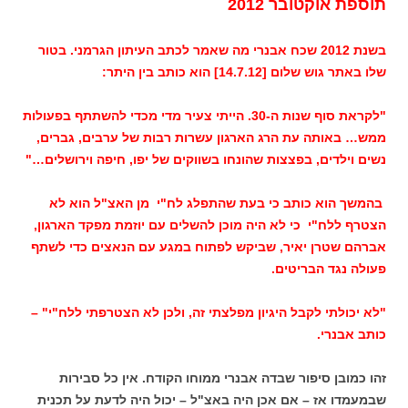
תוספת אוקטובר 2012
בשנת 2012 שכח אבנרי מה שאמר לכתב העיתון הגרמני. בטור
שלו באתר גוש שלום [14.7.12] הוא כותב בין היתר:
"לקראת סוף שנות ה-30. הייתי צעיר מדי מכדי להשתתף בפעולות
ממש… באותה עת הרג הארגון עשרות רבות של ערבים, גברים,
נשים וילדים, בפצצות שהונחו בשווקים של יפו, חיפה וירושלים…"
בהמשך הוא כותב כי בעת שהתפלג לח"י מן האצ"ל הוא לא
הצטרף ללח"י כי לא היה מוכן להשלים עם יוזמת מפקד הארגון,
אברהם שטרן יאיר, שביקש לפתוח במגע עם הנאצים כדי לשתף
פעולה נגד הבריטים.
"לא יכולתי לקבל היגיון מפלצתי זה, ולכן לא הצטרפתי ללח"י" –
כותב אבנרי.
זהו כמובן סיפור שבדה אבנרי ממוחו הקודח. אין כל סבירות
שבמעמדו אז – אם אכן היה באצ"ל – יכול היה לדעת על תכנית