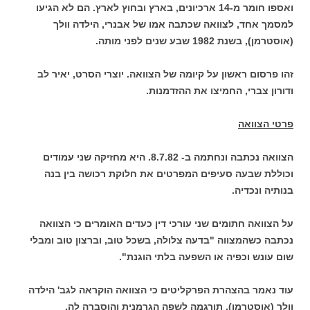
ואספו חומר מ-14 ארכיונים, בארץ ובחוץ לארץ. הם לא הגיעו
למסמך אחד, לצוואה שכתבה אמו של אבנרי, הילדה וולך
(אוסטרמן), בשנת 1982 שבע שנים לפני מותה.
זהו פרסום ראשון על קיומה של הצוואה. יוצרי הסרט, יאיר לב
ודורון צברי, החמיצו את ההזדמנות.
פרטי הצוואה
הצוואה נכתבה ונחתמה ב- 8.7.82. היא מחזיקה שני עמודים
וכוללת שבעה סעיפים המפרטים את חלוקת רכושה בין בנה
בנותיה ונכדיה.
על הצוואה חתומים שני עורכי דין כעדים האומרים כי הצוואה
נכתבה כשהמצווה "בדעה צלולה, בשכל טוב, וברצון טוב ומבלי
שום עונש וכפיה או השפעה בלתי הוגנת".
עוד נאמר בהצהרת הפרקליטים כי הצוואה הוקראה לגב' הילדה
וולך (אוסטרמן), תורגמה לשפה הגרמנית והוסברה לה.