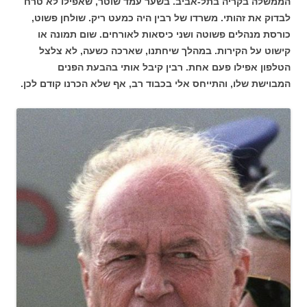
הממשלה בקריה בתל-אביב. בשער עמד שוטר, שאפילו לא טרח
לבדוק את זהותי. משרדו של רבין היה כמעט ריק. שולחן פשוט,
כורסת מנהלים פשוטה ושני כיסאות לאורחים. שום תמונה או
קישוט על הקירות. במהלך שיחתנו, שארכה כשעה, לא צלצל
הטלפון אפילו פעם אחת. רבין קיבל אותי בהבעת הפנים
המבוישת שלו, והתייחס אלי בכבוד רב, אף שלא הכרנו קודם לכן.