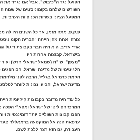
הפועל נגד ה"כיבוש". אבל אם נגרד את הק
השורשים שלהם בקומוניסטים של שנות העשר
המפעל הציוני בשרות הכנופיות הערביות.
פ.ק.פ. מתה מזמן, אך כל השנים היו לה מ
צורה. אחת מהן הייתה "הברית הקומוניסטי
אודי אדיב. הוא היה חבר בקבוצת ריגול ו
בישראל. קבוצות אחרות היו
"מצפן", שי"ח (שמאל ישראלי חדש) ועוד 
הלגיטימיות של מדינת ישראל. הם הפגינו ל
הקמת כרמיאל בגליל, הרבה לפני מלחמת ש
מדינת ישראל, והביעו נכונות לוותר לפלסט
כל עוד היה מדובר בקבוצות קיקיוניות הי
המרכז הפוליטי של ישראל ומפא"י הפכה ממ
הפכו קבוצות השוליים יותר דומיננטיות ויו
ערפאת הנה אל המוקטעה ברמאללה צעדו 
העבודה, גם הוא רצה ללכת לשם.