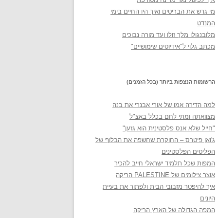
מי גרש את הבריטים ואיך היו החיים בימי
המנדט
מלובנגולו מלך זולו ועד מורה נבוכים
מכתב גלוי ל"אידיוטים שימושיים"
הרשומות הנצפות ביותר (בכל הזמנים)
למה הדירה אמו של אורי אבנרי את בנה
מצוואתה ומתי לחם בכלל באצ"ל
"חייל שלא אנס פלסטינית הוא גזען"
ג'ואן פיטרס – החוקרת שחשפה את הבלוף של
הפליטים הפלסטינים
המפות שכל תלמיד ישראלי חייב להכיר
אוצר צילומים של PALESTINE הריקה
איך להיפטר מזבובי הבית ולפתור את בעיית
היונים
המפה הגדולה של הארץ הריקה