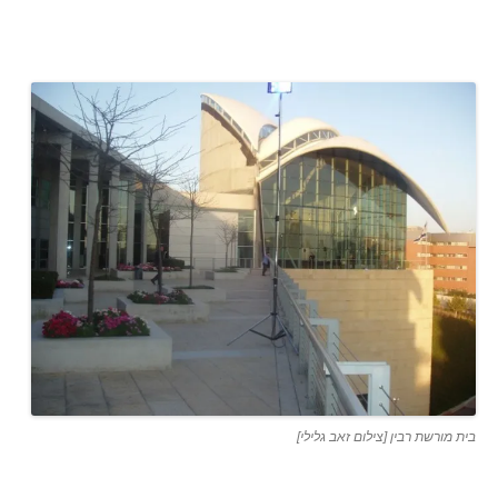
בית מורשת רבין [צילום זאב גלילי]