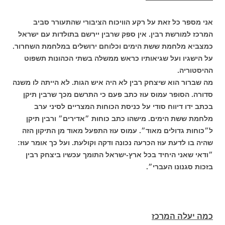
אני מספר כל זאת על רקע הוויכוח הציבורי שהתעורר סביב
המרכז למורשת רבין. אין ספק שרבין יירשם בתולדות עם ישראל
כמצביא מלחמת ששת הימים וכלוחם ירושלים במלחמת השחרור.
על הישגיו ועל שגיאותיו כראש ממשלה בשתי הכהונות תשפוט
ההיסטוריה.
מה שברור הוא שיצחק רבין לא היה איש הגות. לא הייתה לו משנה
סדורה. הסופר עמוס עוז כתב פעם כי התרשם מכך שרבין תיקן
בכתב ידו דיווח סודי על כניסת הכוחות המצריים לסיני ערב
מלחמת ששת הימים. מישהו כתב כוחות ״אדירים״ ורבין תיקן
ל״כוחות גדולים מאוד״. עמוס עוז התפעל מאוד מן התיקון הזה
שהיה בו לדעת עוז הכרעה נכונה ודקה וקולעת. ועל כך אומר עוז:
״ודאי שאני היחיד בכל ארץ-ישראל התומך עכשיו ביצחק רבין
בזכות סגנונו העברי״.
כמה יעלה המרכז