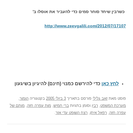
כשרבין שיחד סוחר סמים כדי להעביר את אוסלו ב'
http://www.zeevgalili.com/2012/07/17107
לחץ כאן
כדי להירשם כ
מנוי (חינם) להיגיון בשיגעון
פוסט
מאת
זאב גלילי
פורסם בתאריך
3 ביולי 2005
בקטגוריה
הומור
,
מערכת המשפט
,
רבין
וסומן בתגיות
ברי חמיש
,
מות עפרה חזה
,
מותם של
עפרה חזה
,
רפאל איתן
,
רצח השופט עדי אזר
.