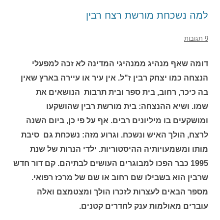
למה נשכחת מורשת רצח רבין
9 תגובות
דומה שאף מנהיג ממנהיגי המדינה לא זכה למפעלי
הנצחה כמו יצחק רבין ז"ל. אין עיר או עיירה בארץ שאין
בה כיכר, רחוב, בית ספר ובית תרבות הנושאים את
שמו. ושיא ההנצחה: בית מורשת רבין שהושקעו
ומושקעים בו מיליונים רבים. אף על פי כן, ביום השנה
לרצח, הולך האיש ונשכח. וגרוע מזה: נשכחת גם סיבת
מותו ומשמעויותיה ההיסטוריות. ילדי הנרות של שנת
1995 כבר הפכו למבוגרים העושים לבתיהם. קם דור חדש
שרבין הוא בשבילו שם רחוב או שם של מרכז רפואי.
מספר הבאים לעצרות לזכרו הולך ומצטמצם ואלה
עוברים מאולמות ענק לחדרים קטנים.