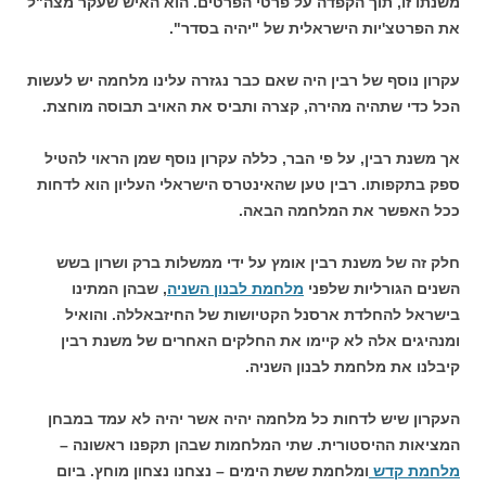
משנתו זו, תוך הקפדה על פרטי הפרטים. הוא האיש שעקר מצה"ל
את הפרטצ'יות הישראלית של "יהיה בסדר".
עקרון נוסף של רבין היה שאם כבר נגזרה עלינו מלחמה יש לעשות
הכל כדי שתהיה מהירה, קצרה ותביס את האויב תבוסה מוחצת.
אך משנת רבין, על פי הבר, כללה עקרון נוסף שמן הראוי להטיל
ספק בתקפותו. רבין טען שהאינטרס הישראלי העליון הוא לדחות
ככל האפשר את המלחמה הבאה.
חלק זה של משנת רבין אומץ על ידי ממשלות ברק ושרון בשש
השנים הגורליות שלפני
מלחמת לבנון השניה
, שבהן המתינו
בישראל להחלדת ארסנל הקטיושות של החיזבאללה. והואיל
ומנהיגים אלה לא קיימו את החלקים האחרים של משנת רבין
קיבלנו את מלחמת לבנון השניה.
העקרון שיש לדחות כל מלחמה יהיה אשר יהיה לא עמד במבחן
המציאות ההיסטורית. שתי המלחמות שבהן תקפנו ראשונה –
מלחמת קדש
ומלחמת ששת הימים – נצחנו נצחון מוחץ. ביום