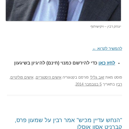
יצחק רבין – ויקישיתוף
להמשיך לקרוא
←
לחץ כאן
כדי להירשם כ
מנוי (חינם) להיגיון בשיגעון
פוסט
מאת
זאב גלילי
פורסם בקטגוריה
אישים היסטוריים
,
אישים פוליטיים
,
רבין
בתאריך
5 בנובמבר 2014
.
"הנחש עדיין מכיש" אמר רבין על שמעון פרס,
קברניט אסון אוסלו