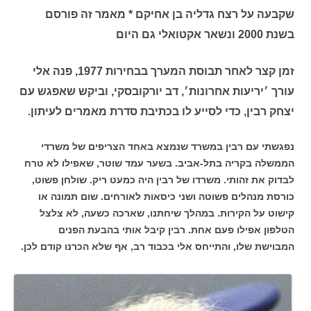
שקבעה על רצח גדליה בן אחיקם * מאמר זה פורסם
בשנת 2000 ונשאר אקטואלי גם היום
זמן קצר לאחר תבוסת המערך בבחירות 1977, פנה אלי
עורך ׳יריעות אחרונות׳, דב יורקובסקי, וביקש שאפגש עם
יצחק רבין, כדי לסייע לו בכתיבת סדרת מאמרים לעיתון.
נפגשתי עם רבין במשרד שנמצא באחד הצריפים של משרדי
הממשלה בקריה בתל-אביב. בשער עמד שוטר, שאפילו לא טרח
לבדוק את זהותי. משרדו של רבין היה כמעט ריק. שולחן פשוט,
כורסת מנהלים פשוטה ושני כיסאות לאורחים. שום תמונה או
קישוט על הקירות. במהלך שיחתנו, שארכה כשעה, לא צלצל
הטלפון אפילו פעם אחת. רבין קיבל אותי בהבעת הפנים
המבוישת שלו, והתייחס אלי בכבוד רב, אף שלא הכרנו קודם לכן.