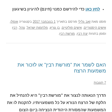
לחץ כאן
כדי להירשם כ
מנוי (חינם) להיגיון בשיגעון
פוסט
מאת
זאב גלילי
פורסם בתאריך
1 בנובמבר 2017
בקטגוריה
אוסלו
,
אישים היסטוריים
,
אישים פוליטיים
,
בן גוריון
,
מלחמות ישראל
,
צהל
,
רבין
וסומן בתגיות
יצח רבין
,
מורשת רבין
.
האם לשמר את "מורשת רבין" או לזכור את
משמעות הרצח
7 תגובות
הדרך הנאותה לנצור את "מורשת רבין" היא להנחיל את
הלקח של הרצח הנורא על כל משמעויותיו. להקנות לו את
המשמעות שהמסורת היהודית הנציחה ביום הצום