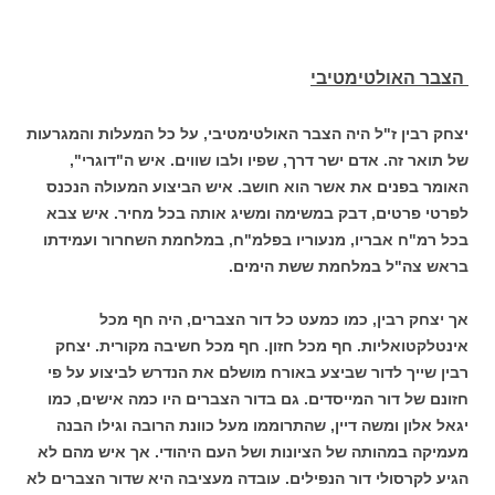
ה
צבר האולטימטיבי
יצחק רבין ז"ל היה הצבר האולטימטיבי, על כל המעלות והמגרעות
של תואר זה. אדם ישר דרך, שפיו ולבו שווים. איש ה"דוגרי",
האומר בפנים את אשר הוא חושב. איש הביצוע המעולה הנכנס
לפרטי פרטים, דבק במשימה ומשיג אותה בכל מחיר. איש צבא
בכל רמ"ח אבריו, מנעוריו בפלמ"ח, במלחמת השחרור ועמידתו
בראש צה"ל במלחמת ששת הימים.
אך יצחק רבין, כמו כמעט כל דור הצברים, היה חף מכל
אינטלקטואליות. חף מכל חזון. חף מכל חשיבה מקורית. יצחק
רבין שייך לדור שביצע באורח מושלם את הנדרש לביצוע על פי
חזונם של דור המייסדים. גם בדור הצברים היו כמה אישים, כמו
יגאל אלון ומשה דיין, שהתרוממו מעל כוונת הרובה וגילו הבנה
מעמיקה במהותה של הציונות ושל העם היהודי. אך איש מהם לא
הגיע לקרסולי דור הנפילים. עובדה מעציבה היא שדור הצברים לא