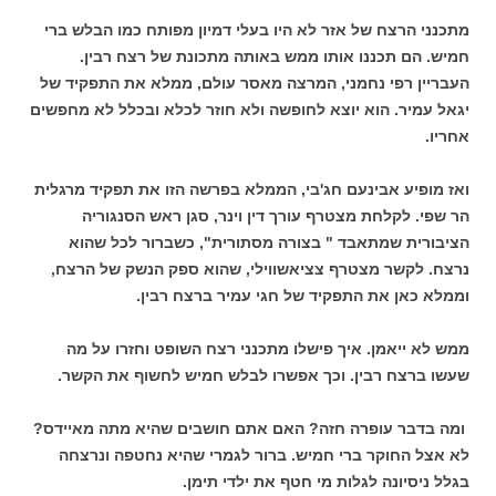
מתכנני הרצח של אזר לא היו בעלי דמיון מפותח כמו הבלש ברי
חמיש. הם תכננו אותו ממש באותה מתכונת של רצח רבין.
העבריין רפי נחמני, המרצה מאסר עולם, ממלא את התפקיד של
יגאל עמיר. הוא יוצא לחופשה ולא חוזר לכלא ובכלל לא מחפשים
אחריו.
ואז מופיע אבינעם חג'בי, הממלא בפרשה הזו את תפקיד מרגלית
הר שפי. לקלחת מצטרף עורך דין וינר, סגן ראש הסנגוריה
הציבורית שמתאבד " בצורה מסתורית", כשברור לכל שהוא
נרצח. לקשר מצטרף צציאשווילי, שהוא ספק הנשק של הרצח,
וממלא כאן את התפקיד של חגי עמיר ברצח רבין.
ממש לא ייאמן. איך פישלו מתכנני רצח השופט וחזרו על מה
שעשו ברצח רבין. וכך אפשרו לבלש חמיש לחשוף את הקשר.
ומה בדבר עופרה חזה? האם אתם חושבים שהיא מתה מאיידס?
לא אצל החוקר ברי חמיש. ברור לגמרי שהיא נחטפה ונרצחה
בגלל ניסיונה לגלות מי חטף את ילדי תימן.