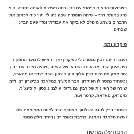
בשבועות הבאים קיימתי עם רבין כמה פגישות לאותה מטרה. הוא
נהג באותה דרך – שיחה חופשית שבה נתן לי ייפוי כוח לכתוב את
הדברים בשמו. מעולם לא ביקר את עבודתי ומדי פעם הביע
שבחים.
פיקדון זמני
העבודה עם רבין נמסרה לי כפיקדון זמני. האיש לו נועד התפקיד
היה איתן הבר, אז הכתב הצבאי של העיתון, שהיה מיודד עם רבין
עוד מתקופת היות רבין אלוף פיקוד צפון. הבר נעדר אז מהארץ,
וכשחזר נמסר לו הפיקדון. הבר המשיך במלאכה בכישרון רב, ויזם
שורה של ראיונות של רבין עם גדולי עולם: ניכסון, קיסינג׳ר,
מיטראן, סאדאת, קרטר ועוד.
כשחזר רבין להגה השלטון, הצטרף הבר לצוות המצומצם שלו
ועשה מלאכה נאמנה. כתיבת נאומי רבין היתה חלק ממנה.
הויכוח על המורשת