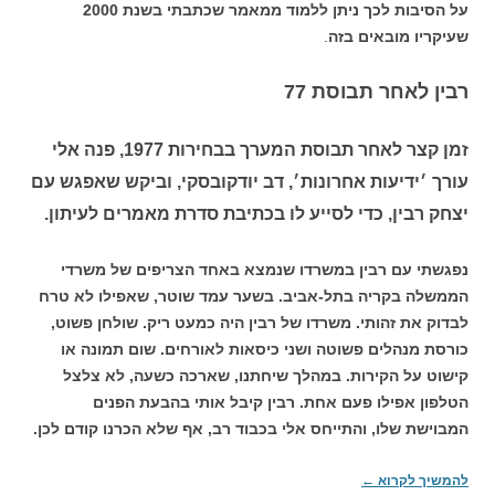
על הסיבות לכך ניתן ללמוד ממאמר שכתבתי בשנת 2000
שעיקריו מובאים בזה
.
רבין לאחר תבוסת 77
זמן קצר לאחר תבוסת המערך בבחירות 1977, פנה אלי
עורך ׳ידיעות אחרונות׳, דב יודקובסקי, וביקש שאפגש עם
יצחק רבין, כדי לסייע לו בכתיבת סדרת מאמרים לעיתון.
נפגשתי עם רבין במשרדו שנמצא באחד הצריפים של משרדי
הממשלה בקריה בתל-אביב. בשער עמד שוטר, שאפילו לא טרח
לבדוק את זהותי. משרדו של רבין היה כמעט ריק. שולחן פשוט,
כורסת מנהלים פשוטה ושני כיסאות לאורחים. שום תמונה או
קישוט על הקירות. במהלך שיחתנו, שארכה כשעה, לא צלצל
הטלפון אפילו פעם אחת. רבין קיבל אותי בהבעת הפנים
המבוישת שלו, והתייחס אלי בכבוד רב, אף שלא הכרנו קודם לכן.
להמשיך לקרוא
←