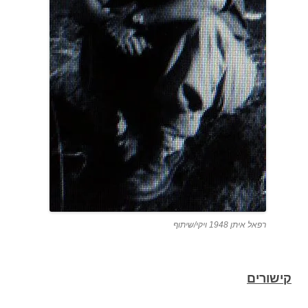
רפאל איתן 1948 ויקי/שיתוף
קישורים