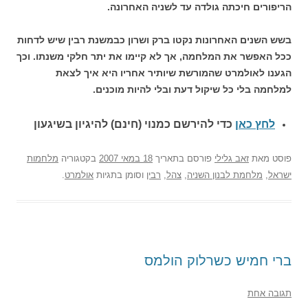
הריפורים חיכתה גולדה עד לשניה האחרונה.
בשש השנים האחרונות נקטו ברק ושרון כבמשנת רבין שיש לדחות
ככל האפשר את המלחמה, אך לא קיימו את יתר חלקי משנתו. וכך
הגענו לאולמרט שהמורשת שיותיר אחריו היא איך לצאת
למלחמה בלי כל שיקול דעת ובלי להיות מוכנים.
לחץ כאן
כדי להירשם כ
מנוי (חינם) להיגיון בשיגעון
פוסט
מאת
זאב גלילי
פורסם בתאריך
18 במאי 2007
בקטגוריה
מלחמות
ישראל
,
מלחמת לבנון השניה
,
צהל
,
רבין
וסומן בתגיות
אולמרט
.
ברי חמיש כשרלוק הולמס
תגובה אחת