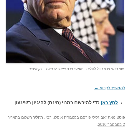
שני חתני פרס נובל לשלום – שמעון פרס ויאסר ערפאת – ויקישיתוף
להמשיך לקרוא
←
לחץ כאן
כדי להירשם כ
מנוי (חינם) להיגיון בשיגעון
פוסט
מאת
זאב גלילי
פורסם בקטגוריה
אוסלו
,
רבין
,
תהליך השלום
בתאריך
2 בנובמבר 2010
.