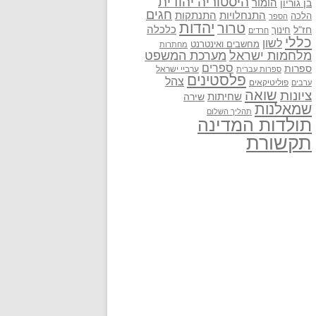
היסטוריה יהודית
בן גוריון
הומור
חגים
התנתקות
התנחלויות
הלכה
הספר
יהדות
טרור
חז"ל
כלכלה
חינוך
חרדים
כללי
לשון
מחשבים ואינטרנט
מחתרות
מלחמות ישראל
מערכת המשפט
ספרים
ספרות
ערביי ישראל
ספרות עברית
פלסטינים
צהל
פוליטיקאים
ערבים
שואה
ציונות
שחיתות
שירה
שמאלנות
תהליך השלום
תולדות המדינה
תקשורת