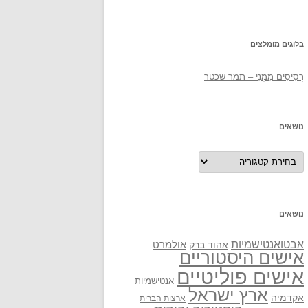
בלוגים מומלצים
רְסִיסִים מִמֶנִי – תמר שכטר
נושאים
נושאים
נושאים
אבטואנטישמיות
אולמרט
אהוד ברק
אישים היסטוריים
אישים פוליטיים
אנטישמיות
ארץ ישראל
אקדמיה
ארצות הברית