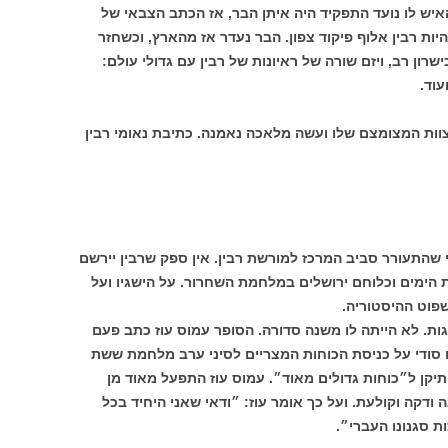
האיש לו נועד התפקיד היה איתן הבר, אז הכתב הצבאי של
יות רבין אלוף פיקוד צפון. הבר נעדר אז מהארץ, וכשחזר
רון רב, ויזם שורה של ראיונות של רבין עם גדולי עולם:
עוד.
וות המצומצם שלו ועשה מלאכה נאמנה. כתיבת נאומי רבין
י שהתעורר סביב המרכז למורשת רבין. אין ספק שרבין יירשם
ימים וכלוחם ירושלים במלחמת השחרור. על הישגיו ועל
פוט ההיסטוריה.
ות. לא הייתה לו משנה סדורה. הסופר עמוס עוז כתב פעם
ח סודי על כניסת הכוחות המצריים לסיני ערב מלחמת ששת
תיקן ל״כוחות גדולים מאוד״. עמוס עוז התפעל מאוד מן
 ודקה וקולעת. ועל כך אומר עוז: ״ודאי שאני היחיד בכל
ת סגנונו העברי״.