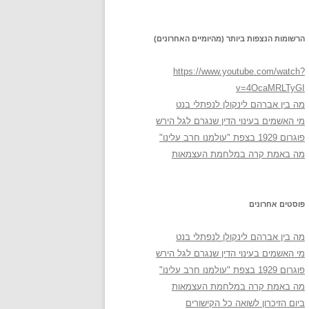
הרשומות הנצפות ביותר (מהיומיים האחרונים)
https://www.youtube.com/watch?
v=4OcaMRLTyGI
מה בין אברהם לינקולן לנפתלי בנט
מי האשמים בעינוי הדין שנגרם לגל הירש
פוגרום 1929 בצפת "עולמנו חרב עלינו"
מה באמת קרה במלחמת העצמאות
פוסטים אחרונים
מה בין אברהם לינקולן לנפתלי בנט
מי האשמים בעינוי הדין שנגרם לגל הירש
פוגרום 1929 בצפת "עולמנו חרב עלינו"
מה באמת קרה במלחמת העצמאות
ביום הזיכרון לשואה כל הקישורים