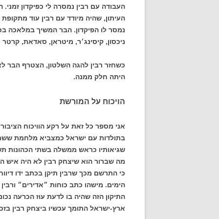
העבודה עם רבין נמסרה לי כפיקדון זמני. 
העיתון, שהיה מיודד עם רבין עוד מתקופת ה
נמסר לו הפיקדון. הבר המשיך במלאכה בכיש
ניכסון, קיסינג׳ר, מיטראן, סאדאת, קרטר ו
כשחזר רבין להגה השלטון, הצטרף הבר לצ
היתה חלק ממנה.
הויכוח על המורשת
אני מספר כל זאת על רקע הוויכוח הציבור
בתולדות עם ישראל כמצביא מלחמת ששת ה
שגיאותיו כראש ממשלה בשתי הכהונות תש
מה שברור הוא שיצחק רבין לא היה איש הג
כי התרשם מכך שרבין תיקן בכתב ידו דיוו
הימים. מישהו כתב כוחות ״אדירים״ ורבין 
התיקון הזה שהיה בו לדעת עוז הכרעה נכונה
ארץ-ישראל התומך עכשיו ביצחק רבין בזכו