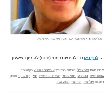
החלטות שלא מתישבות עם השכל. מני מזוז. ויקישיתוף.
לחץ כאן
כדי להירשם כ
מנוי (חינם) להיגיון בשיגעון
פוסט
מאת
זאב גלילי
פורסם בתאריך
9 באפריל 2008
בקטגוריה
אסטרטגים
,
הסברה
,
יחסי ציבור
,
מערכת המשפט
,
ספין
,
קורא יקר
וסומן
בתגיות
אולמרט
,
מני מזוז
,
משה קצב
.