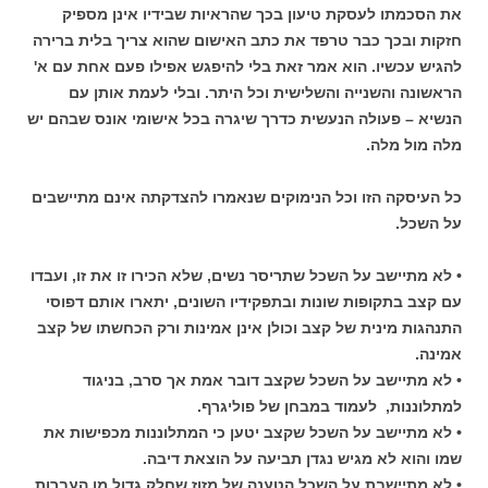
את הסכמתו לעסקת טיעון בכך שהראיות שבידיו אינן מספיק
חזקות ובכך כבר טרפד את כתב האישום שהוא צריך בלית ברירה
להגיש עכשיו. הוא אמר זאת בלי להיפגש אפילו פעם אחת עם א'
הראשונה והשנייה והשלישית וכל היתר. ובלי לעמת אותן עם
הנשיא – פעולה הנעשית כדרך שיגרה בכל אישומי אונס שבהם יש
מלה מול מלה.
כל העיסקה הזו וכל הנימוקים שנאמרו להצדקתה אינם מתיישבים
על השכל.
• לא מתיישב על השכל שתריסר נשים, שלא הכירו זו את זו, ועבדו
עם קצב בתקופות שונות ובתפקידיו השונים, יתארו אותם דפוסי
התנהגות מינית של קצב וכולן אינן אמינות ורק הכחשתו של קצב
אמינה.
• לא מתיישב על השכל שקצב דובר אמת אך סרב, בניגוד
למתלוננות, לעמוד במבחן של פוליגרף.
• לא מתיישב על השכל שקצב יטען כי המתלוננות מכפישות את
שמו והוא לא מגיש נגדן תביעה על הוצאת דיבה.
• לא מתיישבת על השכל הטענה של מזוז שחלק גדול מן העברות