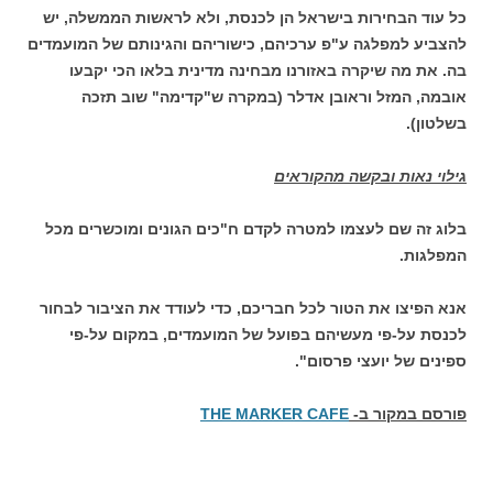
כל עוד הבחירות בישראל הן לכנסת, ולא לראשות הממשלה, יש
להצביע למפלגה ע"פ ערכיהם, כישוריהם והגינותם של המועמדים
בה. את מה שיקרה באזורנו מבחינה מדינית בלאו הכי יקבעו
אובמה, המזל וראובן אדלר (במקרה ש"קדימה" שוב תזכה
בשלטון).
גילוי נאות ובקשה מהקוראים
בלוג זה שם לעצמו למטרה לקדם ח"כים הגונים ומוכשרים מכל
המפלגות.
אנא הפיצו את הטור לכל חבריכם, כדי לעודד את הציבור לבחור
לכנסת על-פי מעשיהם בפועל של המועמדים, במקום על-פי
ספינים של יועצי פרסום".
פורסם במקור ב-
THE MARKER CAFE