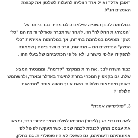
ראובן אדלר ואייל ארד הצליחו להעלות לשלטון את קבוצת
האנשים הנ"ל.
במלחמת לבנון השנייה שילמנו כולנו מחיר כבד ביותר על
"המנהיגות החלולה" הזו, לאחר שהתברר שאדלר ודומיו הם "כלי
נשק" מצוינים במלחמת בחירות, אך במלחמות אמיתיות "כלי
הנשק" הנדרשים הם – מנהיגות, ערכים ושר ביטחון שממונה
לתפקידו על-פי כישוריו, ולא על פי תכתיביהם של בעלי ההון.
כבוד השרה לבני. את היית ממקימי "קדימה", וממנסחי המצע
שלה. גם בקמפיין הנוכחי בחרת להיעזר באדלר ובארד, ולהשתמש
באותן סיסמאות חלולות. האם אינך מהווה אותה "מנהיגות
חלולה"?
3
. "פוליטיקה אחרת"
לאה נס ובני בגין (ליכוד) הסכימו לשלם מחיר ציבורי כבד, ומצאו
את עצמם מחוץ לכנסת לכמה שנים, כשהתעקשו לפעול לפי
אמונותיהם ודעותיהם, גם כשאלו לא היו פופולריות. גם כחלון,