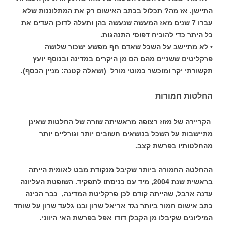
התיישן. אז מה? תכלול בכתב האישום רק את המתלוננות שלא
עברו 7 שנים מאז המעשה שנעשה בהן ותעלה לדוכן העדים את
כל היתר כדי להוכיח דפוסי התנהגות.
• לא מתיישב על השכל שאדם חף מפשע ישכור שלושה
פרקליטים ששניים מהם הם מן היקרים במדינה ובנוסף יועץ
תקשורתי יקר ומוכשר כמוטי מורל (ושאלה קטנה: מניין הכסף).
החלטות חמורות
הקריירה של מזוז רצופה מראשיתה שורה של החלטות שאינן
מתיישבות על השכל בנושאים חשובים יותר וגורליים יותר
מהחלטותיו בפרשת קצב.
ההחלטה החמורה ביותר שקיבל מנקודת מבט לאומית הייתה
בראשית שנת 2004, מיד עם כניסתו לתפקיד. השופטת העליונה
עדנה ארבל, שהייתה קודם לכן פרקליטת המדינה, כבר הכינה
כתב אישום חמור ביותר נגד אריאל שרון ובנו גלעד שרון על שוחד
המיליונים שקיבלו מן הקבלן דודו אפל בפרשת האי היווני.