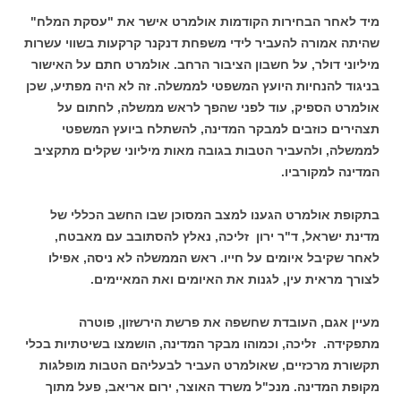
מיד לאחר הבחירות הקודמות אולמרט אישר את "עסקת המלח"
שהיתה אמורה להעביר לידי משפחת דנקנר קרקעות בשווי עשרות
מיליוני דולר, על חשבון הציבור הרחב. אולמרט חתם על האישור
בניגוד להנחיות היועץ המשפטי לממשלה. זה לא היה מפתיע, שכן
אולמרט הספיק, עוד לפני שהפך לראש ממשלה, לחתום על
תצהירים כוזבים למבקר המדינה, להשתלח ביועץ המשפטי
לממשלה, ולהעביר הטבות בגובה מאות מיליוני שקלים מתקציב
המדינה למקורביו.
בתקופת אולמרט הגענו למצב המסוכן שבו החשב הכללי של
מדינת ישראל, ד"ר ירון זליכה, נאלץ להסתובב עם מאבטח,
לאחר שקיבל איומים על חייו. ראש הממשלה לא ניסה, אפילו
לצורך מראית עין, לגנות את האיומים ואת המאיימים.
מעיין אגם, העובדת שחשפה את פרשת הירשזון, פוטרה
מתפקידה. זליכה, וכמוהו מבקר המדינה, הושמצו בשיטתיות בכלי
תקשורת מרכזיים, שאולמרט העביר לבעליהם הטבות מופלגות
מקופת המדינה. מנכ"ל משרד האוצר, ירום אריאב, פעל מתוך