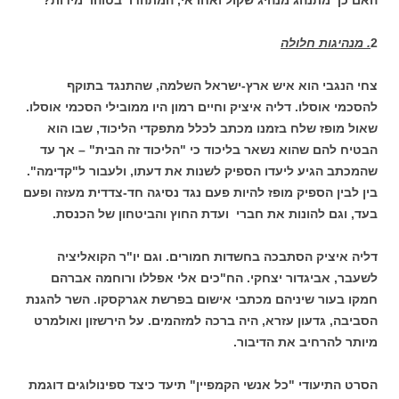
האם כך מתנהג מנהיג שקול ואחראי, המתהדר בטוהר מידות?
2
. מנהיגות חלולה
צחי הנגבי הוא איש ארץ-ישראל השלמה, שהתנגד בתוקף
להסכמי אוסלו. דליה איציק וחיים רמון היו ממובילי הסכמי אוסלו.
שאול מופז שלח בזמנו מכתב לכלל מתפקדי הליכוד, שבו הוא
הבטיח להם שהוא נשאר בליכוד כי "הליכוד זה הבית" – אך עד
שהמכתב הגיע ליעדו הספיק לשנות את דעתו, ולעבור ל"קדימה".
בין לבין הספיק מופז להיות פעם נגד נסיגה חד-צדדית מעזה ופעם
בעד, וגם להונות את חברי ועדת החוץ והביטחון של הכנסת.
דליה איציק הסתבכה בחשדות חמורים. וגם יו"ר הקואליציה
לשעבר, אביגדור יצחקי. הח"כים אלי אפללו ורוחמה אברהם
חמקו בעור שיניהם מכתבי אישום בפרשת אגרקסקו. השר להגנת
הסביבה, גדעון עזרא, היה ברכה למזהמים. על הירשזון ואולמרט
מיותר להרחיב את הדיבור.
הסרט התיעודי "כל אנשי הקמפיין" תיעד כיצד ספינולוגים דוגמת