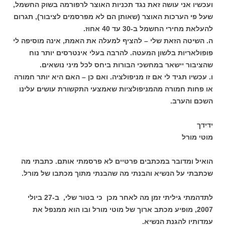
ועכשיו אני עושה זאת נגד תכניות האוצר לרפורמה בשוק החשמל,
שעל פי הערכות האוצר (שאותן הם לא מפרסמים לציבור), תגרום
להעלאת מחירי החשמל ב-30 עד 40 אחוז.
ה. השיטה הזאת שלי – להציף למעלה את האמת, אינה מוסיפה לי
פופולאריות בלשון המעטה. להרבה בעלי אינטרסים יותר נוח
שהציבור יישאר במחשכי הבורות ביחס לכל מיני נושאים.
ו. עכשיו תגיד לי אם זו מניפולציה. ואם כן – האם היא יותר חמורה
או פחות חמורה מהמניפולציות שאמצעי התקשורת עושים עלינו
השכם והערב.
ידידך
מוטי מורל
הואיל ומדובר במכתבים פרטיים לא פרסמתי אותם. כתבתי מה
שכתבתי על הנשיא והבנתי מה שהבנתי מתוך מכתבו של מורל.
לתדהמתי גיליתי זמן מה לאחר מכן כי בטור שלי, ב-27 ביולי
2007, מופיע מכתב ארוך של מוטי מורל ובו הוא ממנפל את
עמדותיו להגנת הנשיא.