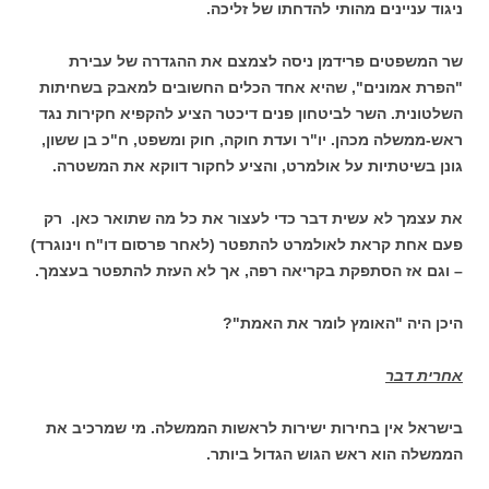
ניגוד עניינים מהותי להדחתו של זליכה.
שר המשפטים פרידמן ניסה לצמצם את ההגדרה של עבירת
"הפרת אמונים", שהיא אחד הכלים החשובים למאבק בשחיתות
השלטונית. השר לביטחון פנים דיכטר הציע להקפיא חקירות נגד
ראש-ממשלה מכהן. יו"ר ועדת חוקה, חוק ומשפט, ח"כ בן ששון,
גונן בשיטתיות על אולמרט, והציע לחקור דווקא את המשטרה.
את עצמך לא עשית דבר כדי לעצור את כל מה שתואר כאן. רק
פעם אחת קראת לאולמרט להתפטר (לאחר פרסום דו"ח וינוגרד)
– וגם אז הסתפקת בקריאה רפה, אך לא העזת להתפטר בעצמך.
היכן היה "האומץ לומר את האמת"?
אחרית דבר
בישראל אין בחירות ישירות לראשות הממשלה. מי שמרכיב את
הממשלה הוא ראש הגוש הגדול ביותר.