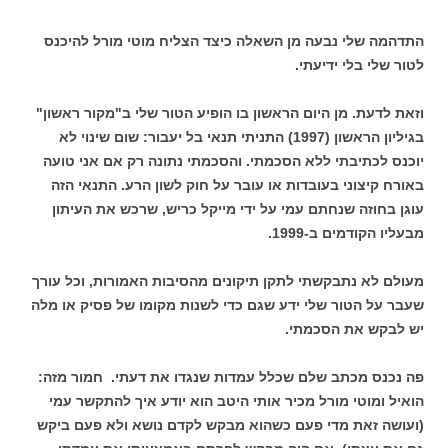
התדהמה שלי נבעה מן השאלה כיצד הצליח מוטי מורל להיכנס
לטור שלי בלי ידיעתי.
וזאת לדעת. מן היום הראשון בו הופיע הטור שלי ב"מקור ראשון"
בגיליון הראשון (1997) התניתי תנאי בל יעבור: שום שינוי לא
יוכנס לכתיבתי ללא הסכמתי. והסכמתי נתונה רק אם אני טועה
באורח קיצוני בעובדות או עובר על חוק לשון הרע. התנאי הזה
עוגן בחוזה שנחתם עמי על ידי מייקל כריש, שרכש את העיתון
מבעליו הקודמים ב-1999.
מעולם לא נתבקשתי לתקן תיקונים מהסיבות האמורות, וכל עורך
שעבר על הטור שלי ידע שגם כדי לשנות מקומו של פסיק או מלה
יש לבקש את הסכמתי.
פה נכנס מכתב שלם שכלל עמדות שנגדו את דעתי. חמור מזה:
הואיל ומוטי מורל מכיר אותי היטב הוא יודע איך להתקשר עמי
(ועושה זאת מדי פעם כשהוא מבקש לקדם נושא ולא פעם ביקש