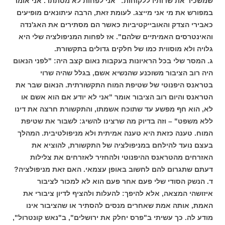
שמשכיר את שרותיו ללקוחות: "אני לפחות לא מסתתר. אני אומר
במפורש את מי אני מייצג. לעומת זאת, הרבה עיתונאים מופיעים
כאבירי הצדק והאובייקטיביות כאשר הם מסתירים את האג'נדה
והאינטרסים האמיתיים שלהם". אז לפחות המניפולציה שלי היא
גלויה ולא מוסווית כמו של חלקים גדולים בתקשורת.
ג. המסר שלי בכל הראיונות בעקבות נאום קצב היה: "לפני הנאום
היה רוב הציבור משוכנע שהנשיא אשם, בגלל שהיה שרוי
בטראנס היפנוטי של שטיפת המוח התקשורתית. הנאום שבר את
הטראנס והיום רוב הציבור אומר "אני לא יודע אם הוא אשם או
לא, הוא חף מפשע עד שתוכח אשמתו, והתקשורת חרצה את דינו
ללא משפט" – וזה בדיוק מה שרצינו להשיג: לשבור את שטיפת
המוח. טענה כזאת היא טענה אמיתית ולא מניפולטיבית. המהלך
בעצם נועד להילחם במניפולציה של התקשורת, להוציא את
האזרחים מהטראנס ההיפנוטי ולהחזיר לאזרחים את צלילות
דעתם שתגרום להם לחשוב באופן עצמאי. האם זאת מניפולציה?
ד. הנשק הסודי שלי פעם אחר פעם הוא לא למכור לציבור
איזושהי המצאה, אלא להיפך: להעלות ולהציף לדיון ציבורי את
האמת, אותה אמת שאחרים מנסים להסתיר או שהציבור אינו
מודע לה. כך עשיתי ב"פרס יחלק את ירושלים", ב"נאש קונטרול",