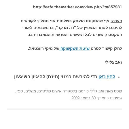
http://cafe.themarker.com/view.php?t=857981
הערה:
אף שהטקסט הועתק בשלמות אני ממליץ לקוראים
להיכנס לאתר המצויין של "דה מרקר", בו משבצים לאורך
הטקסט קישורים לכל האישים והפרשיות המוזכרות בו.
להלן קישור לסרט
שיטת השקשוקה
של מיקי רוזנטאל.
זאב גלילי
לחץ כאן
כדי להירשם כ
מנוי (חינם) להיגיון בשיגעון
פוסט
מאת
זאב גלילי
פורסם בקטגוריה
אישים פוליטיים
,
משלים
,
ספין
,
שחיתות
בתאריך
30 בינואר 2009
.