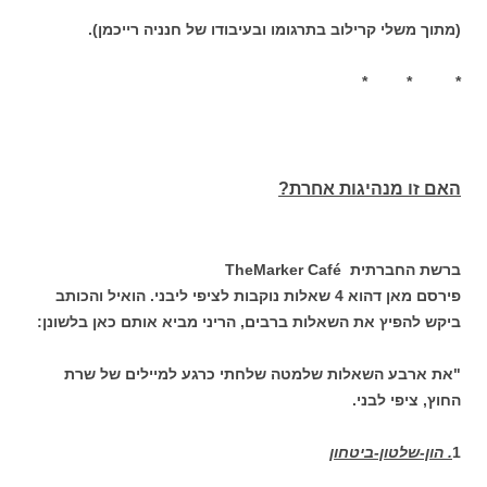
(מתוך משלי קרילוב בתרגומו ובעיבודו של חנניה רייכמן).
* * *
האם זו מנהיגות אחרת?
ברשת החברתית TheMarker Café
פירסם מאן דהוא 4 שאלות נוקבות לציפי ליבני. הואיל והכותב
ביקש להפיץ את השאלות ברבים, הריני מביא אותם כאן בלשונן:
"את ארבע השאלות שלמטה שלחתי כרגע למיילים של שרת
החוץ, ציפי לבני.
1
. הון-שלטון-ביטחון