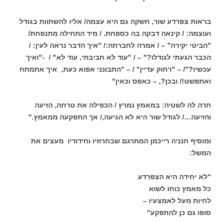
בראות צפרדע שור, חשקה גם היא עצמה/ אליו להשתוות בגודל
ועוצמה: / קינאה דבקה בה כספחת. / מיד התחילה מתנפחת/
"הביטי יקירה" – / אמרה לחברתה:/ "איך הדבר נראה לעין: /
הכבר הגעתי לגודלו?" – / "עוד לא חביבתי, עוד לא" / -"ואיך
עכשיו?"/ – "רחוק עדיין" / – "התבונני אפוא כעת, איך אתמתח
ואתפשט!/ ובכן?, – כאפס וכאין"
חרה לה לשטיה: במאמץ נמרץ / הכפילה את טרחה, הזיעה
והזיעה…/ לגודל שור היא לא הגיעה,/ אך התפקעה ממאמץ."
ומוסיף חנניה רייכמן המתרגם שבחרוזיו וחידודיו מעצים את
המשל:
"לא יחידה היא הצפרדע
כל מאמץ כוחו לשוא
לחיות מעל לאמצעיו –
סופו גם כן להתפקע"