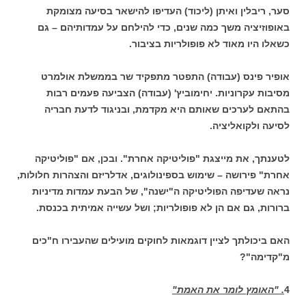
סער, ריבלין ואיתן (ליכוד) העדיפו להישאר בסיעה מצומקת
באופוזיציה משך כמה שנים, כדי להילחם על עמדותיהם – גם
כשאלו היו מאוד לא פופולריות בציבור.
אופיר פינס (עבודה) התפטר מתפקיד שר בממשלת אולמרט
מסיבות עקרוניות. יחימוביץ' (עבודה) הצביעה פעמים רבות
בהתאם לערכים שאותם היא מקדמת, ובניגוד לדעת חבריה
לסיעה ולקואליציה.
לטענתך, את מייצגת "פוליטיקה אחרת". ובכן, אם "פוליטיקה
אחרת" פירושה – שימוש בספינולוגים, אדלריזם והצהרות חלולות,
נראה שעדיפה הפוליטיקה ה"ישנה", של הבעת עמדות מדיניות
ברורות, גם אם הן לא פופולריות; ושל עשייה אמיתית בכנסת.
האם ביכולתך לציין דוגמאות לחוקים מועילים שהעבירו ח"כים
מ"קדימה"?
4
. "האומץ לומר את האמת"