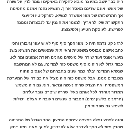
היה כבר יושב במעצר מובא לחקירה באזיקים ועומד לדין על שורה
של מעשי אונס שדינם מאסר ארוך. הנשיא נהנה אמנם מחסינות
אך התרשלותו של מזוז אפשרה לנשיא, לפרקליטיו וליועצי
התקשורת שלו להאריך ולמזמז את הענין עד לנבצרות וממנה
לפרישה, לעיסקת הטיעון ולפיצוצה.
לרגע קט נדמה היה כי מזוז הפך סוף סוף לאיש עזוז (גיבור) והכין
כתב אישום מבוסס משפטית וראייתית שמאשים את הנשיא בשני
מעשי אונס ועוד שורה של מעשים מגונים הפרת אמונים ומה לא.
כבוד גדול לא היה מוסיף משפט כזה למדינה. גם לא המחשבה
שנשיא המדינה יבלה כמה שנים בחברתם של אנסים פחות
מכובדים ממנו. אבל משפט כזה היה מציל את כבודה של המערכת
המשפטית ואת הצדק שהיה נעשה ונראה. הוא גם היה משמש
תמרור אזהרה לכל אותם בעלי שררה שיצרם גובר עליהם
(חרמנים בלשון ימינו) הסבורים שנשים העובדות אצלם יכולות
לשמש גם שפחות מין.
והנה לפתע נפלה כפצצה עיסקת הטיעון. ההר הגדול של התביעה
שהכין מזוז לא הפך לעכבר אלא לעכברון, למיקי מאוז. מזוז נימק