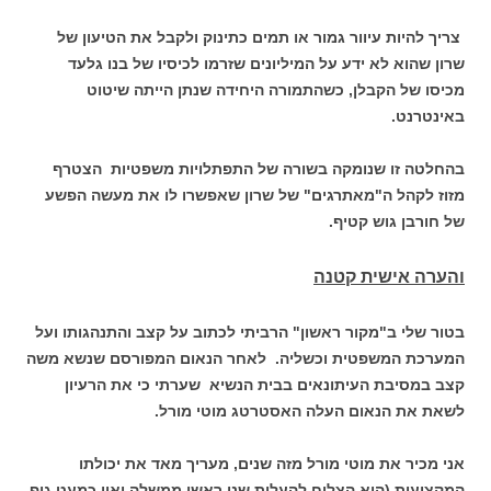
צריך להיות עיוור גמור או תמים כתינוק ולקבל את הטיעון של
שרון שהוא לא ידע על המיליונים שזרמו לכיסיו של בנו גלעד
מכיסו של הקבלן, כשהתמורה היחידה שנתן הייתה שיטוט
באינטרנט.
בהחלטה זו שנומקה בשורה של התפתלויות משפטיות הצטרף
מזוז לקהל ה"מאתרגים" של שרון שאפשרו לו את מעשה הפשע
של חורבן גוש קטיף.
והערה אישית קטנה
בטור שלי ב"מקור ראשון" הרביתי לכתוב על קצב והתנהגותו ועל
המערכת המשפטית וכשליה. לאחר הנאום המפורסם שנשא משה
קצב במסיבת העיתונאים בבית הנשיא שערתי כי את הרעיון
לשאת את הנאום העלה האסטרטג מוטי מורל.
אני מכיר את מוטי מורל מזה שנים, מעריך מאד את יכולתו
המקצועית (הוא הצליח להעלות שני ראשי ממשלה ואין כמעט גוף