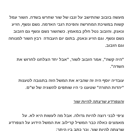
מעשה בזבוב שהתישב על זנבו של שור שחרש בשדה. השור עמל
קשות במשיכת המחרשה והפיכת רגבי האדמה. נשם ונשף, הזיע
ונאנק. והזבוב נטל חלק במאמץ. כשהשור נשם ונשף גם הזבוב
נשם ונשף. וגם הזיע ונאנק. בתום יום העבודה רבץ השור למנוחה
וגם הזבוב.
"היה קשה", אמר הזבוב לשור, "אבל יחד הצלחנו לחרוש את
השדה".
עובדיה יוסף היה זה שהביא את המשל הזה בתגובה לטענות
"יהדות התורה" שטענו כי היו שותפים להשגיה של ש"ס.
והצפרדע שרצתה להיות שור
ציפי לבני רוצה להיות גדולה. אבל מה לעשות היא לא. על
מאמצים כאלה כבר המשיל קרילוב את המשל הידוע על הצפרדע
שרצתה להיות שור. וכך כתב בין היתר: