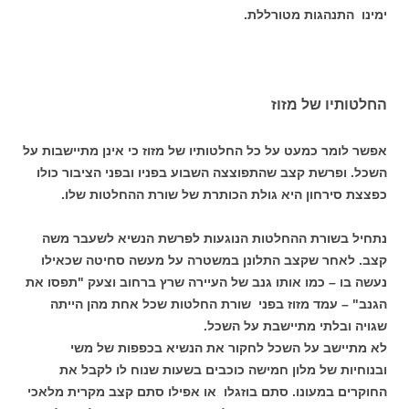
ימינו התנהגות מטורללת.
החלטותיו של מזוז
אפשר לומר כמעט על כל החלטותיו של מזוז כי אינן מתיישבות על
השכל. ופרשת קצב שהתפוצצה השבוע בפניו ובפני הציבור כולו
כפצצת סירחון היא גולת הכותרת של שורת ההחלטות שלו.
נתחיל בשורת ההחלטות הנוגעות לפרשת הנשיא לשעבר משה
קצב. לאחר שקצב התלונן במשטרה על מעשה סחיטה שכאילו
נעשה בו – כמו אותו גנב של העיירה שרץ ברחוב וצעק "תפסו את
הגנב" – עמד מזוז בפני שורת החלטות שכל אחת מהן הייתה
שגויה ובלתי מתיישבת על השכל.
לא מתיישב על השכל לחקור את הנשיא בכפפות של משי
ובנוחיות של מלון חמישה כוכבים בשעות שנוח לו לקבל את
החוקרים במעונו. סתם בוזגלו או אפילו סתם קצב מקרית מלאכי