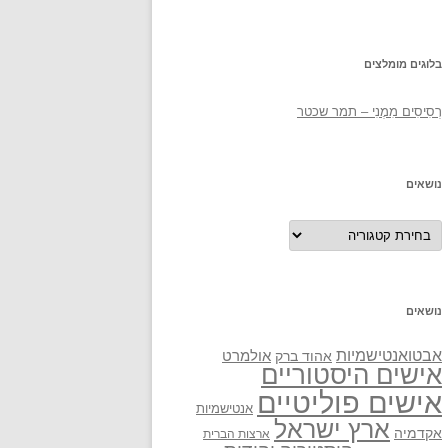
בלוגים מומלצים
רְסִיסִים מִמֶנִי – תמר שכטר
נושאים
נושאים
נושאים
אבטואנטישמיות
אולמרט
אהוד ברק
אישים היסטוריים
אישים פוליטיים
אנטישמיות
ארץ ישראל
אקדמיה
ארצות הברית