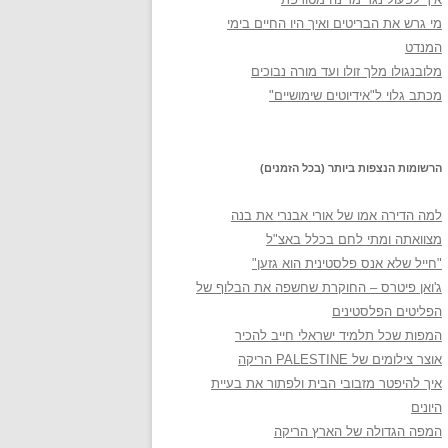
מי גרש את הבריטים ואיך היו החיים בימי
המנדט
מלובנגולו מלך זולו ועד מורה נבוכים
מכתב גלוי ל"אידיוטים שימושיים"
הרשומות הנצפות ביותר (בכל הזמנים)
למה הדירה אמו של אורי אבנרי את בנה
מצוואתה ומתי לחם בכלל באצ"ל
"חייל שלא אנס פלסטינית הוא גזען"
ג'ואן פיטרס – החוקרת שחשפה את הבלוף של
הפליטים הפלסטינים
המפות שכל תלמיד ישראלי חייב להכיר
אוצר צילומים של PALESTINE הריקה
איך להיפטר מזבובי הבית ולפתור את בעיית
היונים
המפה הגדולה של הארץ הריקה