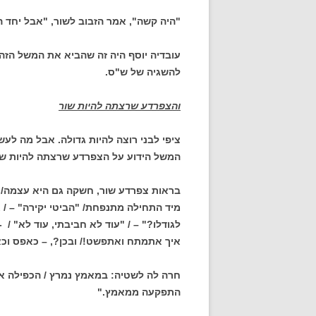
"היה קשה", אמר הזבוב לשור, "אבל יחד 
עובדיה יוסף היה זה שהביא את המשל הזה 
להשגיה של ש"ס.
והצפרדע שרצתה להיות שור
ציפי לבני רוצה להיות גדולה. אבל מה לע
המשל הידוע על הצפרדע שרצתה להיות שור.
בראות צפרדע שור, חשקה גם היא עצמה/ א
מיד התחילה מתנפחת/ "הביטי יקירה" – / 
לגודלו?" – / "עוד לא חביבתי, עוד לא" / -
איך אתמתח ואתפשט!/ ובכן?, – כאפס וכא
חרה לה לשטיה: במאמץ נמרץ / הכפילה את 
התפקעה ממאמץ."