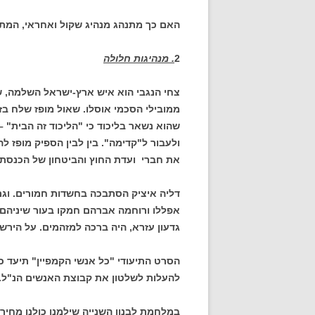
האם כך מתנהג מנהיג שקול ואחראי, המת
2
. מנהיגות חלולה
צחי הנגבי הוא איש ארץ-ישראל השלמה, שה
ממובילי הסכמי אוסלו. שאול מופז שלח בז
שהוא נשאר בליכוד כי "הליכוד זה הבית" 
ולעבור ל"קדימה". בין לבין הספיק מופז ל
את חברי ועדת החוץ והביטחון של הכנסת.
דליה איציק הסתבכה בחשדות חמורים. וגם 
אפללו ורוחמה אברהם חמקו בעור שיניהם
גדעון עזרא, היה ברכה למזהמים. על הירשז
הסרט התיעודי "כל אנשי הקמפיין" תיעד כי
להעלות לשלטון את קבוצת האנשים הנ"ל.
במלחמת לבנון השנייה שילמנו כולנו מחיר