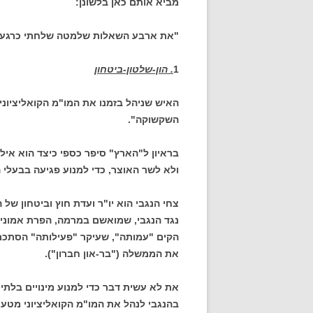
מביא אותם כאן בלשונן:
"את ארבע השאלות שלמטה שלחתי כרגע למ
1
. הון-שלטון-ביטחון
האיש שניהל בזמנו את המו"מ הקואליציוני
השקשוקה".
בראיון ל"הארץ" סיפר כספי כיצד הוא אי
ולא לשר האוצר, כדי למנוע פגיעה בבעלי ה
צחי הנגבי הוא יו"ר ועדת חוץ וביטחון ש
נגד הנגבי, שמואשם במרמה, הפרת אמונים
הקים "עמותה", שעיקר "פעילותה" הסתכם 
את הממשלה ("בר-און חברון").
את לא עשית דבר כדי למנוע מינויים בלתי 
בהנגבי לנהל את המו"מ הקואליציוני מטעם