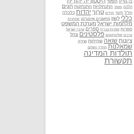
היסטוריה יהודית
בן גוריון
הומור
חגים
התנתקות
התנחלויות
הלכה
הספר
יהדות
טרור
חז"ל
כלכלה
חינוך
חרדים
כללי
לשון
מחשבים ואינטרנט
מחתרות
מלחמות ישראל
מערכת המשפט
ספרים
ספרות
ערביי ישראל
ספרות עברית
פלסטינים
צהל
פוליטיקאים
ערבים
שואה
ציונות
שחיתות
שירה
שמאלנות
תהליך השלום
תולדות המדינה
תקשורת