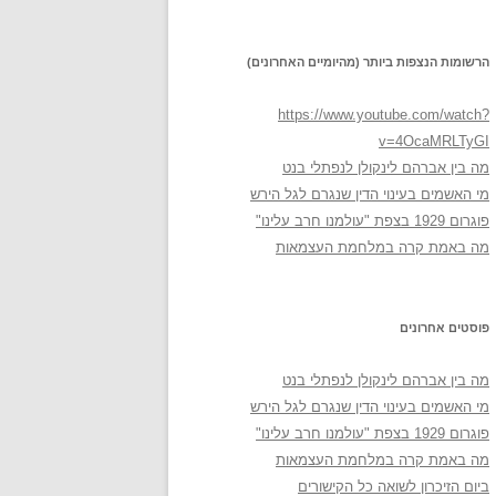
הרשומות הנצפות ביותר (מהיומיים האחרונים)
https://www.youtube.com/watch?
v=4OcaMRLTyGI
מה בין אברהם לינקולן לנפתלי בנט
מי האשמים בעינוי הדין שנגרם לגל הירש
פוגרום 1929 בצפת "עולמנו חרב עלינו"
מה באמת קרה במלחמת העצמאות
פוסטים אחרונים
מה בין אברהם לינקולן לנפתלי בנט
מי האשמים בעינוי הדין שנגרם לגל הירש
פוגרום 1929 בצפת "עולמנו חרב עלינו"
מה באמת קרה במלחמת העצמאות
ביום הזיכרון לשואה כל הקישורים