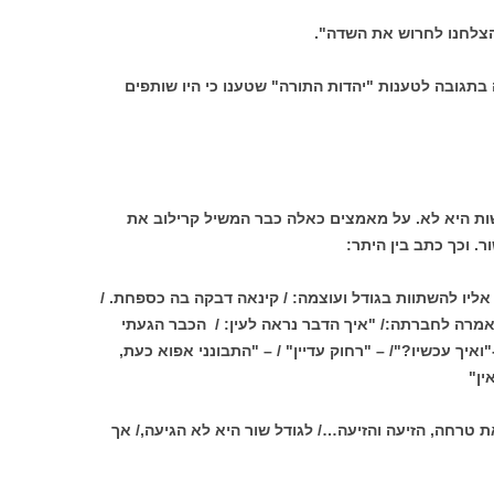
הצלחנו לחרוש את השדה".
בתגובה לטענות "יהדות התורה" שטענו כי היו שותפים
שות היא לא. על מאמצים כאלה כבר המשיל קרילוב את
 וכך כתב בין היתר:
ליו להשתוות בגודל ועוצמה: / קינאה דבקה בה כספחת. /
אמרה לחברתה:/ "איך הדבר נראה לעין: / הכבר הגעתי
"ואיך עכשיו?"/ – "רחוק עדיין" / – "התבונני אפוא כעת,
ין"
טרחה, הזיעה והזיעה…/ לגודל שור היא לא הגיעה,/ אך