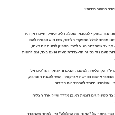
הדר בטוהר מידות?
תנגד בתוקף להסכמי אוסלו. דליה איציק וחיים רמון היו
מנו מכתב לכלל מתפקדי הליכוד, שבו הוא הבטיח להם
– אך עד שהמכתב הגיע ליעדו הספיק לשנות את דעתו,
היות פעם נגד נסיגה חד-צדדית מעזה ופעם בעד, וגם להונות
יו"ר הקואליציה לשעבר, אביגדור יצחקי. הח"כים אלי
 מכתבי אישום בפרשת אגרקסקו. השר להגנת הסביבה,
ון ואולמרט מיותר להרחיב את הדיבור.
צד ספינולוגים דוגמת ראובן אדלר ואייל ארד הצליחו
 כבד ביותר על "המנהיגות החלולה" הזו, לאחר שהתברר