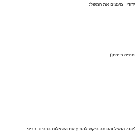
חידודיו מעצים את המשל:
נניה רייכמן).
קבות לציפי ליבני. הואיל והכותב ביקש להפיץ את השאלות ברבים, הריני