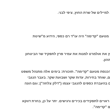
יילים של שרת החוץ, ציפי לבני.
 מטעם "קדימה" היה עו"ד רם כספי, הידוע מ"שיטת
לץ את אולמרט למנות את עמיר פרץ לתפקיד שר הביטחון
הון.
ל הכנסת מטעם "קדימה". תזכורת: בימים אלה מתנהל משפט
, שוחד בחירות, עדות שקר ושבועת שקר. בעבר הנגבי
בהעברת כספים להנגבי עצמו ("דלק צלחה"); וגם הונה
ראויים לתפקידים בכירים ורגישים. יתר על כן, בחרת דווקא
 "קדימה".