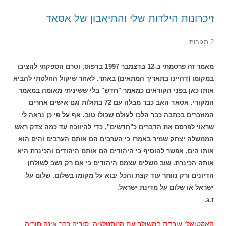
זיכרונות הילדות שלי והתיאבון של אסאד
2 תגובות
מאמר זה פרסמתי ב-12 בדצמבר 1997 בדפוס, וטרם הספקתי להציבו
במקומו (דהיינו בתאריך המתאים) באתר. לאחר שיקול החלטתי להביא
אותו כאן בפני הקוראים כמאמר "חדש" בלי ששיניתי מאומה במאמר
המקורי. אסאד האב כבר מבלה עם 72 בתולות וגם אישים אחרים
המוזכרים בכתבה כבר הלכו לעולם שכולו טוב. אף על פי כן נראה לי
שראוי לפרסם את הדברים כ"חדשים", כדי להיווכח עד כמה צדק ראש
הממשלה יצחק שמיר באמרו כי הערבים הם אותם הערבים והים הוא
אותו הים. אפשר להוסיף כי היהודים הם אותם היהודים והכינרת היא
אותה הכינרת. שוב משלים עצמם היהודים כי אם רק נשב לשולחן
הדיונים ורק נוותר עוד קצת והכל יבוא על מקומו בשלום. שלום על
ישראל או שלום על מדינת ישראל.
ז.ג.
האקטואלי עובדת במשולב עם הנוסטלגיה. סוריה כבר אינה סוריה