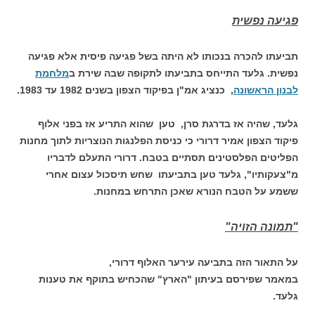
פגיעה נפשית
תביעתו להכרה בנכותו לא היתה בשל פגיעה פיסית אלא פגיעה
נפשית. גלעד התייחס בתביעתו לתקופה שבה שירת ב
מלחמת
לבנון הראשונה
, כנציג אמ"ן בפיקוד הצפון בשנים 1982 עד 1983.
גלעד, שהיה אז בדרגת סרן, טען שהוא התריע אז בפני אלוף
פיקוד הצפון אמיר דרורי כי כניסת הפלנגות הנוצריות לתוך מחנות
הפליטים הפלסטינים תסתיים בטבח. דרורי התעלם לדבריו
מ"צעקותיו", גלעד טען בתביעתו שחש תיסכול עצום אחרי
ששמע על הטבח הנורא שאכן התרחש במחנות.
"תמונה הזויה"
על התאור הזה בתביעה עירער האלוף דרורי,
במאמר שפירסם בעיתון "הארץ" שהכחיש בתוקף את טענות
גלעד.