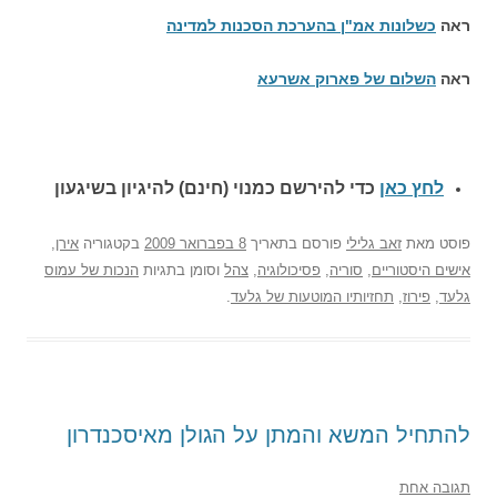
ראה
כשלונות אמ"ן בהערכת הסכנות למדינה
ראה
השלום של פארוק אשרעא
לחץ כאן
כדי להירשם כ
מנוי (חינם) להיגיון בשיגעון
פוסט
מאת
זאב גלילי
פורסם בתאריך
8 בפברואר 2009
בקטגוריה
אירן
,
אישים היסטוריים
,
סוריה
,
פסיכולוגיה
,
צהל
וסומן בתגיות
הנכות של עמוס
גלעד
,
פירוז
,
תחזיותיו המוטעות של גלעד
.
להתחיל המשא והמתן על הגולן מאיסכנדרון
תגובה אחת