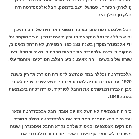
(וילאיה) הסורי" , שמושלו ישב בדמשק. חבל אלכסנדרטה היה
חלק מן הפלך הזה.
חבל אלכסנדרטה שוכן בפינה הצפונית מזרחית של הים התיכון
והוא כולל עיר נמל הנקראת בטורקית איסכנדרון. העיר הוקמה על
ידי אלכסנדר מוקדון בשנת 133 לפני הספירה, לא הרחק מאיסוס,
המקום בו ניצח אלכסנדר את צבאות הפרסים. העיר והחבל ידעו
שורה של כובשים – הרומאים, נוסעי הצלב, הטורקים ומוחמד עלי.
אלכסנדרטה נכללה במה שנחשב ל"סוריה המודרנית" רק בשנת
1920, עם מסירת סוריה למנדט צרפתי. תשע עשרה שנים לאחר
מכן העבירו הצרפתים את החבל לטורקיה, סוריה זכתה בעצמאות
בשנת 1946.
סוריה העצמאית לא השלימה עם אובדן חבל אלכסנדרטה ומאז
ועד היום היא מסמנת במפותיה את אלכסנדרטה כחלק מסוריה.
הטורקים מצפצפים ובמפות שלהם נקרא החבל איסכנדרון ושטח
משוחרר לא יוחזר אף פעם. כאשר ניסו הסורים לטרטר את