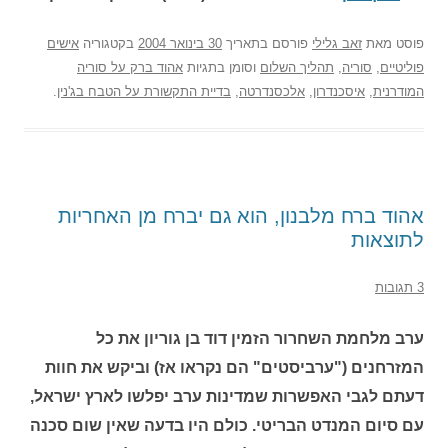
פוסט
מאת
זאב גלילי
פורסם בתאריך
30 בינואר 2004
בקטגוריה
אישים
פוליטיים
,
סוריה
,
תהליך השלום
וסומן בתגיות
אהוד ברק על סוריה
המודרנית
,
איסכנדרון
,
אלכסנדרטה
,
בדיית התקשורת על הטבח בג'נין
.
אהוד ברח מלבנון, הוא גם יברח מן האחריות
לתוצאות
3 תגובות
ערב מלחמת השחרור הזמין דוד בן גוריון את כל
המזרחנים ("ערביסטים" הם נקראו אז) וביקש את חוות
דעתם לגבי האפשרות שמדינות ערב יפלשו לארץ ישראל,
עם סיום המנדט הבריטי. כולם היו בדעה שאין שום סכנה