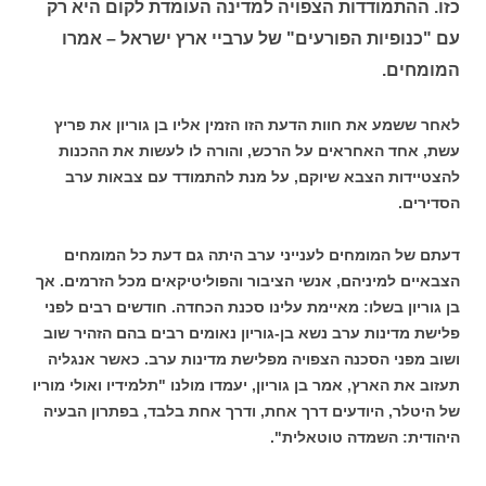
כזו. ההתמודדות הצפויה למדינה העומדת לקום היא רק
עם "כנופיות הפורעים" של ערביי ארץ ישראל – אמרו
המומחים.
לאחר ששמע את חוות הדעת הזו הזמין אליו בן גוריון את פריץ
עשת, אחד האחראים על הרכש, והורה לו לעשות את ההכנות
להצטיידות הצבא שיוקם, על מנת להתמודד עם צבאות ערב
הסדירים.
דעתם של המומחים לענייני ערב היתה גם דעת כל המומחים
הצבאיים למיניהם, אנשי הציבור והפוליטיקאים מכל הזרמים. אך
בן גוריון בשלו: מאיימת עלינו סכנת הכחדה. חודשים רבים לפני
פלישת מדינות ערב נשא בן-גוריון נאומים רבים בהם הזהיר שוב
ושוב מפני הסכנה הצפויה מפלישת מדינות ערב. כאשר אנגליה
תעזוב את הארץ, אמר בן גוריון, יעמדו מולנו "תלמידיו ואולי מוריו
של היטלר, היודעים דרך אחת, ודרך אחת בלבד, בפתרון הבעיה
היהודית: השמדה טוטאלית".