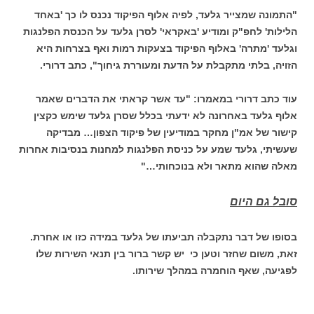
"התמונה שמצייר גלעד, לפיה אלוף הפיקוד נכנס לו כך 'באחד
הלילות' לחפ"ק ומודיע 'באקראי' לסרן גלעד על הכנסת הפלנגות
וגלעד 'מתרה' באלוף הפיקוד בצעקות רמות ואף בצרחות היא
הזויה, בלתי מתקבלת על הדעת ומעוררת גיחוך", כתב דרורי.
עוד כתב דרורי במאמרו: "עד אשר קראתי את הדברים שאמר
אלוף גלעד באחרונה לא ידעתי בכלל שסרן גלעד שימש כקצין
קישור של אמ"ן מחקר במודיעין של פיקוד הצפון… מבדיקה
שעשיתי, גלעד שמע על כניסת הפלנגות למחנות בנסיבות אחרות
מאלה שהוא מתאר ולא בנוכחותי…"
סובל גם היום
בסופו של דבר נתקבלה תביעתו של גלעד במידה כזו או אחרת.
זאת, משום שחזר וטען כי יש קשר ברור בין תנאי השירות שלו
לפגיעה, שאף הוחמרה במהלך שירותו.