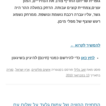
גופרית שריחם החריף צורב את הנחיריים, המון
עצים,צמחיית קוצים עבותה. הרחק במעלה ההר היה
גשר, עליו עברה רכבת נושמת ונושפת. ממרחק נשמע
רעש שוצף של מפלי מיםן.
להמשיך לקרוא
←
לחץ כאן
כדי להירשם כ
מנוי (חינם) להיגיון בשיגעון
פוסט
מאת
זאב גלילי
פורסם בקטגוריה
אישים פוליטיים
,
ארץ ישראל
,
סוריה
בתאריך
13 בפברואר 2010
.
התחזית ההזויה של עמוס גלעד על שלום עם