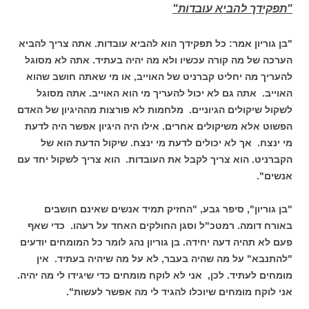
"תפקידך להביא עובדות"
"בן גוריון אמר: כל תפקידך הוא להביא עובדות. אתה צריך להביא
הערכה של מה קורה עכשיו ולא מה יהיה בעתיד. אתה לא מסוגל
להעריך מה יחליט קברניט של האוייב, או מי שאתה חושב שהוא
האוייב. אתה גם לא יכול להעריך מי הוא האוייב. אתה מסוגל
לשקול שיקולים הגיוניים. מלחמות לא פורצות מההיגיון של האדם
הפשוט אלא משיקולים אחרים. אילו היה היגיון אפשר היה לדעת
מי ינצח. אך לא יכולים לדעת מי ינצח. שיקול הדעת הוא של
הקברניט. הוא צריך לקבל את העובדות. הוא צריך לשקול יחד עם
אנשים".
"בן גוריון", סיפר גבע, "החזיק תמיד אנשים שאינם חושבים
באורח דומה. רמטכ"ל וסגן החולקים האחד על רעהו. כדי שאף
פעם לא תהיה דעה יחידה. בן גוריון נהג לומר כל המומחים יודעים
"להתנבא" על מה שהיה בעבר, לא על מה שיהיה בעתיד. אין
מומחים לעתיד. לכן, אני לא לוקח מומחים כדי שיגידו לי מה יהיה.
אני לוקח מומחים שיוכלו להגיד לי מה אפשר לעשות".