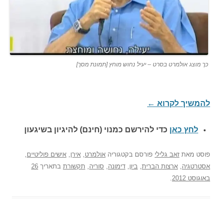
כך מוצג אולמרט בסרט – יעיל נחוש מוחץ [תמונת מסך]
להמשיך לקרוא
←
לחץ כאן
כדי להירשם כ
מנוי (חינם) להיגיון בשיגעון
פוסט
מאת
זאב גלילי
פורסם בקטגוריה
אולמרט
,
אירן
,
אישים פוליטיים
,
אסטרטגיה
,
ארצות הברית
,
ביון
,
דימונה
,
סוריה
,
תקשורת
בתאריך
26
באוגוסט 2012
.