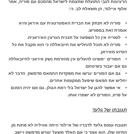
הרעיונות לגבי התועלת שתצמח לישראל מהסכם עם סוריה, אמר
אלוף איילנד, הן משאלת לב. כי:
• סוריה לא תנתק את הברית האסטרטגית עם איראן והיא
אומרת זאת במפורש.
• לסוריה אין כל השפעה על תכנית הגרעין האיראנית.
• סוריה לא תוכל להחליש את חיזבאללה כי הוא מקבל את כל
הסיוע מאיראן.
• הסורים ימשיכו להעלים עין מהזרמת נשק איראני לחיזבאללה
גם אם יעבור בשיטחם.
• גם אם הסורים יגרשו את מפקדות החמאס מדמשק הדבר לא
יחליש את חמאס שיפעל ממקומות אחרים.
• אי אפשר להגן על ישראל בלי רמת הגולן. גם אם יהיה הסכם
על פרוז, הסורים לא ישמרו אותו.
תגובתו של גלעד
תגובת עמוס גלעד לדבריו של איילנד היתה אווילית לא פחות מן
התיזה שלו. הוא אמר כי אם חאלד משעל יגורש מדמשק ויישב