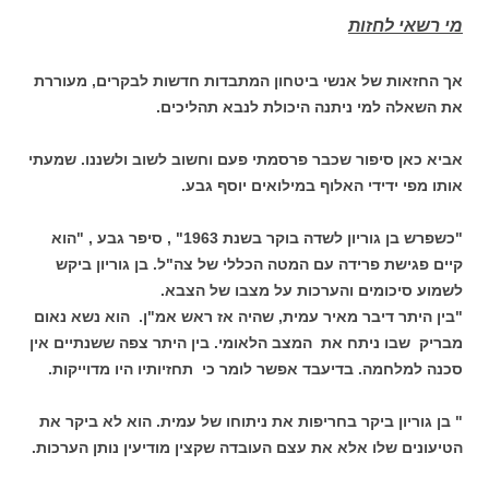
מי רשאי לחזות
אך החזאות של אנשי ביטחון המתבדות חדשות לבקרים, מעוררת
את השאלה למי ניתנה היכולת לנבא תהליכים.
אביא כאן סיפור שכבר פרסמתי פעם וחשוב לשוב ולשננו. שמעתי
אותו מפי ידידי האלוף במילואים יוסף גבע.
"כשפרש בן גוריון לשדה בוקר בשנת 1963" , סיפר גבע , "הוא
קיים פגישת פרידה עם המטה הכללי של צה"ל. בן גוריון ביקש
לשמוע סיכומים והערכות על מצבו של הצבא.
"בין היתר דיבר מאיר עמית, שהיה אז ראש אמ"ן. הוא נשא נאום
מבריק שבו ניתח את המצב הלאומי. בין היתר צפה ששנתיים אין
סכנה למלחמה. בדיעבד אפשר לומר כי תחזיותיו היו מדוייקות.
" בן גוריון ביקר בחריפות את ניתוחו של עמית. הוא לא ביקר את
הטיעונים שלו אלא את עצם העובדה שקצין מודיעין נותן הערכות.