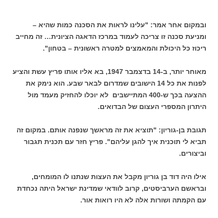
ובמקום אחר אמר: "עלינו לראות את הסכנה כמות שהיא –
ומניעת סכנה זו צריכה לעמוד במרכז הדאגה הציונית… זה מחייב
ריכוז כל היכולת והמאמצים למטרה ראשונית – בטחון".
מאוחר יותר, ב-14 בדצמבר 1947, בא אליו אותו פריץ עשת והציע
לפנות את כל 14 הישובים שמדרום לבאר שבע. הוא נימק את
ההצעה בכך ש-400 המתיישבים לא יוכלו להחזיק מעמד מול
היתרון המספרי העצום של הבדואים.
תגובת בן-גוריון: "תוציא את זה מראשך שנפנה אותם. במקום זה
תביא לי תוכנית איך להגן עליהם". פריץ חזר עם תכנית תגבור
וביצורים.
אילו היה דוד בן גוריון מקבל את העצות שנתנו לו המומחים,
ובראשם הערביסטים, קרוב לוודאי שמדינת ישראל היתה נכחדת
עם הקמתה ושורות אלה לא היו רואות אור.