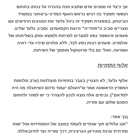
אך כיצד זה ממנים אדם שתבע וזכה בהכרה על נכותו בתחום
הנפשי תפקיד כה רגיש כראש האגף המדיני-ביטחוני במשרד
הביטחון. במסגרת תפקיד זה ניהל גלעד את המגעים הרגישים עם
מצריים סביב ה"תהדייה" זרועת הקסאמים וסביב גלעד שליט.
פעמים אינספור נסע למצרים לשיחות ולמשא ומתן בשליחותו של
אולמרט. פעמים רבות נסע לבד, ללא מלווים שיהיו עדי ראיה
ושמיעה, ואולי גם בלי פרוטוקול מוסמך של השיחות.
אלוף התחזיות
אלוף גלעד, לא הצטיין בעבר בתחזיות מוצלחות (ערב מלחמת
המפרץ הראשונה אמר ש"העולם יעמוד נדהם כשיתגלה מה היה
לסדאם"). ובימים אלה מצא לנכון להצהיר כי יש למהר ולחתום
הסכם שלום עם סוריה.
ןכך אמר:
"אנו עלולים תוך שנתיים לעמוד במצב של התמודדות מול ישות
מזרחית עוינת מאיראן הגרעינית, דרך סוריה ועד לחיזבאללה