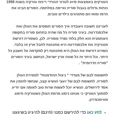
הטורקים באמצעות סיוע לטרור הכורדי ריכזה טורקיה בשנת 1998
כוחות גדולים בגבול סוריה ואיימה במלחמה. הסורים הבינו את
הרמז ומאז הם מתנהגים כילדים טובים.
לענייננו חשובה העובדה איך הסורים תופסים את הגולן ואת
אלכסנדרטה. בעיני סוריה כל מה שהיה בתחום סוריה בתקופה
העותמנית הוא חלק בלתי נפרד מסוריה. לכן, כשסוריה דורשת
מטורקיה את אלכסנדרטה היא מתכוונת לחבל ארץ זה בלבד.
כשהיא דורשת את הגולן היא מתכוונת רק למקדמה על חשבון כל
היתר. וכל היתר זה כל שטח ארץ ישראל, הנחשב בעיני הסורים
"סוריה הדרומית" .
לתשומת לבם של מצדדי " ניצול ההזדמנות" למסירת הגולן
לסוריה. לתשומת לבם של יועצי הנשיא קצב, שנחפז להזמין את
אסד לירושלים. הנשיא יוכל לעשות שרות טוב לאומה אם יודיע
למתווך הטורקי כי אנחנו ניסוג מרמת הגולן כשטורקיה תיסוג
מאיסכנדרון.
לחץ כאן
כדי להירשם כ
מנוי (חינם) להיגיון בשיגעון