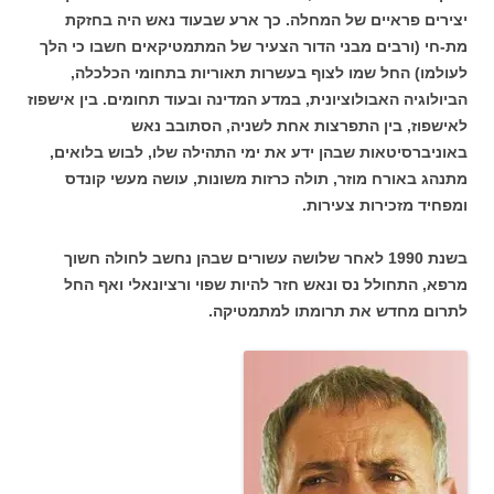
יצירים פראיים של המחלה. כך ארע שבעוד נאש היה בחזקת
מת-חי (ורבים מבני הדור הצעיר של המתמטיקאים חשבו כי הלך
לעולמו) החל שמו לצוף בעשרות תאוריות בתחומי הכלכלה,
הביולוגיה האבולוציונית, במדע המדינה ובעוד תחומים. בין אישפוז
לאישפוז, בין התפרצות אחת לשניה, הסתובב נאש
באוניברסיטאות שבהן ידע את ימי התהילה שלו, לבוש בלואים,
מתנהג באורח מוזר, תולה כרזות משונות, עושה מעשי קונדס
ומפחיד מזכירות צעירות.
בשנת 1990 לאחר שלושה עשורים שבהן נחשב לחולה חשוך
מרפא, התחולל נס ונאש חזר להיות שפוי ורציונאלי ואף החל
לתרום מחדש את תרומתו למתמטיקה.