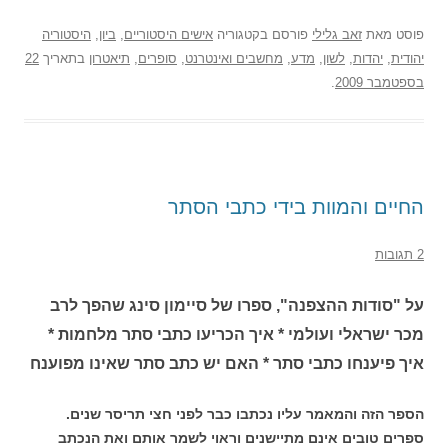
פוסט
מאת
זאב גלילי
פורסם בקטגוריה
אישים היסטוריים
,
ביון
,
היסטוריה
יהודית
,
יהדות
,
לשון
,
מדע
,
מחשבים ואינטרנט
,
סופרים
,
תיאטרון
בתאריך
22
בספטמבר 2009
.
החיים והמוות בידי כתבי הסתר
2 תגובות
על "סודות ההצפנה", ספרו של סיימון סינג שהפך לרב
מכר ישראלי ועולמי * איך הכריעו כתבי סתר מלחמות *
איך פיענחו כתבי סתר * האם יש כתב סתר שאינו מפוענח
הספר הזה והמאמר עליו נכתבו כבר לפני חצי תריסר שנים.
ספרים טובים אינם מתיישנים וראוי לשמר אותם ואת הנכתב