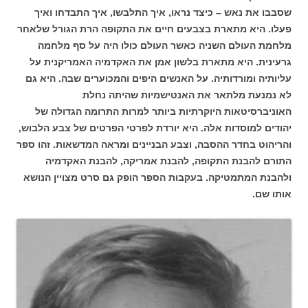
שסבבו את נאש – כיצד נראו, איך התלבשו, איך התבדחו ואיך
פעלו. היא מתארת בצבעים חיים את התקופה הרת הגורל שלאחר
מלחמת העולם השניה כאשר העולם כולו היה על סף מלחמה
גרעינית. היא מתארת בלשון אמן את האקדמיה האמריקנית על
עליותיה ומורדותיה. על האנשים היפים והמכוערים שבה. היא גם
לא נמנעת מלתאר את האנטישמיות שהיתה נחלת
האוניברסיטאות היוקרתיות ביותר למרות התרומה הגדולה של
יהודים למוסדות אלה. היא יורדת לפרטי הפרטים של צבע הלבוש,
והריהוט בחדר ההסבה, וצבע הבניינים ומראה המדשאות. זהו ספר
התורם להבנת התקופה, להבנת אמריקה, להבנת האקדמיה
ולהבנת המתמטיקה. בעקבות הספר הופק גם סרט מצויין הנושא
אותו שם.