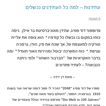
עתידנות – למה כל העתידנים נכשלים
6 תגובות
פרופסור דוד פסיג, עתידן מאוניברסיטת בר אילן, ניסה
כוחו במקום בו נכשלו כל קודמיו * הוא צופה את עליית
טורקיה למעצמת על, אך שכח את סין, הודו, גרמניה
וצרפת * כוח המשיכה יבוטל ומהירות האור תוגדל * ומה
בדבר האקראיות של "הברבור השחור" ולמי ניתנה
הנבואה? – לעתיד פתרונים
– מאת דן ירדני –
ספרו של דוד פסיג "2048" הזכיר לי ספר דומה שראה אור בשנת
1910 בגרמניה. הספר, "העולם בעוד מאה שנים",
"Die Welt in 100 Jahren" מודפס בהידור וכולל מאמרים של
אנשי רוח, מדע וחברה מאירופה וארה"ב.