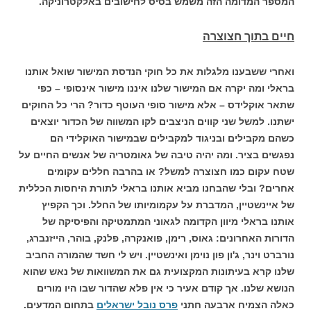
המספר המדומה הזה משמש בסיס לחישובים באלקטרוניקה.
חיים בתוך חצוצרה
ואחרי ששבענו מלגלות את כל חוקי הנדסת המישור שואל אותנו
בראלי ומה יקרה אם המישור שלנו איננו מישור אינסופי – כפי
שתאר אוקלידס – אלא מישור סופי העוטף כדור? הרי כל החוקים
ישתנו. למשל שני קווים הניצבים לקו המשווה של הכדור יוצאים
כשהם מקבילים ובניגוד למקבילים שבמישור האוקלידי הם
נפגשים בציר. ומה יהיה טיבה של גאומטריה של אנשים החיים על
שטח עקום כמו חצוצרה למשל? או בהרבה חללים עקומים
אחרים? ובלי שהבחנו מביא אותנו בראלי לתורת היחסות הכללית
של איינשטיין, המדברת על עקמומיותו של החלל. וכך הקפיץ
אותנו בראלי מיוון הקדומה לגאוני המתמטיקה והפיסיקה של
הדורות האחרונים: גאוס, רימן, פואנקרה, פלנק, בוהר, הייזנברג,
נורברט וינר, ג'ון פון נוימן ואינשטיין. ויש לי חשד שהמורה החביב
שלנו קרא בעיתונות המקצועית גם את המשוואות של נאש שהוא
הנושא שלנו. אך קודם אעיר כי אין פלא שהדור שבו היו מורים
כאלה הצמיח ארבעה חתני
פרס נובל ישראלים
בתחום המדעים.