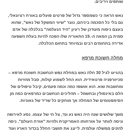
שותפים ויריבים.
נאש הראה כי כשמספר גדול של פרטים פועלים באורח רציונאלי,
גם בלי כל הסכמה ביניהם, נוצר "שיווי המשקל של נאש", שהוא
בעצם ניסוח מעודכן של רעיון "היד הנעלמה" בכלכלה של אדם
סמית בן המאה ה-.19 התאוריה שלו הפכה להיות בעלת השפעה
אדירה בתחומים רבים ובמיוחד בתחום הכלכלה.
מחלה חשוכת מרפא
בהגיעו לגיל 30 חלה נאש במחלת נפש הנחשבת חשוכת מרפא –
סכיזורפניה פרנואידית. הוא החל לשמוע קולות, סבל מהזיות
ומחשבות שוא. הוא אושפז כמה וכמה פעמים, קיבל טיפולים של
הלם באינסולין ובחשמל – תהליכים הנחשבים כמרפאים כמה מן
הסימפטומים של המחלה אך מוחקים כל שריד של גאוניות.
משך שלושים שנה היה נאש נע ונד, צל חי של עצמו. נסע לאירופה
וניסה לוותר על אזרחותו האמריקנית ולהיות "אזרח העולם". ניסה
להקים ממשלה עולמית, לייצג את תושבי החלל בכדור הארץ ועוד