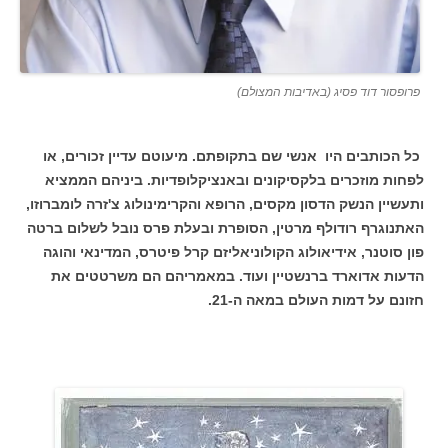
פרופסור דוד פסיג (באדיבות המצולם)
כל הכותבים היו אנשי שם בתקופתם. מיעוטם עדיין זכורים, או
לפחות מוזכרים בלקסיקונים ובאנציקלופדיות. ביניהם הממציא
ותעשיין הנשק הדסון מקסים, הרופא והקרימינולוג צ'זרה לומברוזו,
האתנוגרף רודולף מרטין, הסופרת ובעלת פרס נובל לשלום ברטה
פון סוטנר, אידיאולוג הקולוניאליזם קרל פיטרס, המדינאי והוגה
הדעות אדוארד ברנשטיין ועוד. במאמריהם הם משרטטים את
חזונם על דמות העולם במאה ה-21.