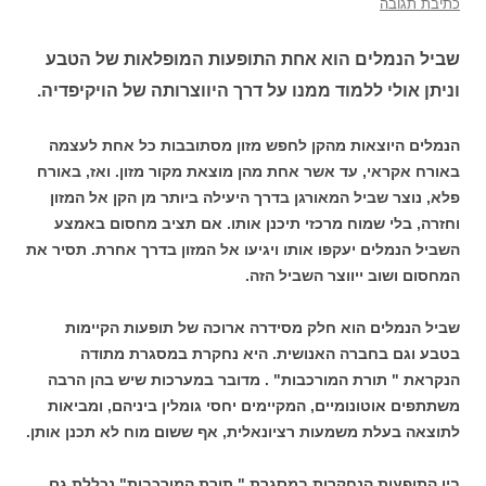
כתיבת תגובה
שביל הנמלים הוא אחת התופעות המופלאות של הטבע
וניתן אולי ללמוד ממנו על דרך היווצרותה של הויקיפדיה.
הנמלים היוצאות מהקן לחפש מזון מסתובבות כל אחת לעצמה
באורח אקראי, עד אשר אחת מהן מוצאת מקור מזון. ואז, באורח
פלא, נוצר שביל המאורגן בדרך היעילה ביותר מן הקן אל המזון
וחזרה, בלי שמוח מרכזי תיכנן אותו. אם תציב מחסום באמצע
השביל הנמלים יעקפו אותו ויגיעו אל המזון בדרך אחרת. תסיר את
המחסום ושוב ייווצר השביל הזה.
שביל הנמלים הוא חלק מסידרה ארוכה של תופעות הקיימות
בטבע וגם בחברה האנושית. היא נחקרת במסגרת מתודה
הנקראת " תורת המורכבות" . מדובר במערכות שיש בהן הרבה
משתתפים אוטונומיים, המקיימים יחסי גומלין ביניהם, ומביאות
לתוצאה בעלת משמעות רציונאלית, אף ששום מוח לא תכנן אותן.
בין התופעות הנחקרות במסגרת " תורת המורכבות" נכללת גם