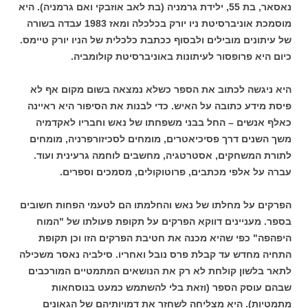
נאסאר, בת 55, ילידת גרמניה (בת לאב אוזבקי ואם גרמניה). היא
מוסמכת אוניברסיטת ניו יורק בכלכלה ומאז 1983 עבדה בשורה
של עיתונים מובילים ולבסוף ככתבת כלכלית של הניו יורק טיימס.
כיום היא פרופסור לעיתונות באוניברסיטת קולומביה.
היא ניגשה לכתוב את הספר כשלא נמצאה בשום מקום אף לא
פיסת מידע כתובה על האיש. כדי לבנות את הסיפור היא ראיינה
כאלף אנשים – החל בבני משפחתו של נאש וחבריו לאקדמיה
משך השנים דרך פסיכיאטרים, מומחים לסכיזורפרניה, מומחים
לתורת המשחקים, אסטרטגיה, מחשבים לוחמה גרעינית ועוד.
עברה על אלפי מכתבים, פרוטוקולים, מסמכים וספרים.
הפרקים על מחלתו של נאש והחלמתו הם לטעמי הפחות חשובים
בספר. מעניינים דווקא הפרקים על תקופת פעולתו של "המוח
היפהפה" כפי שהיא מכנה את חטיבת הפרקים הזו וכן תקופת
התחיה מחדש עד קבלת פרס נובל ואחריו. סילביה נאסר משכילה
לתאר בלשון קולחת לא רק את הנושאים המתמטיים המורכבים
שבהם עוסק הספר (וזאת בלי להשתמש כמעט בנוסחאות
מתמטיות). היא מצליחה לשחזר את דמויותיהם של הגאונים