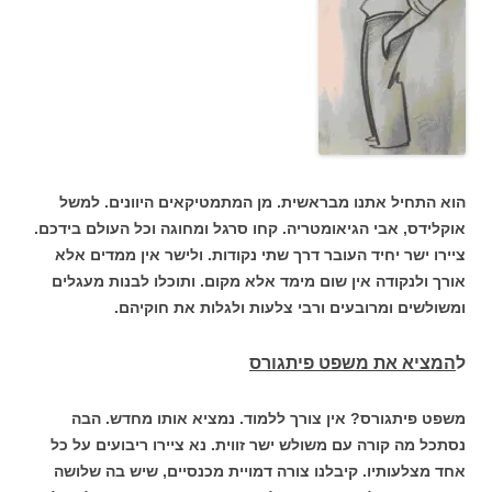
הוא התחיל אתנו מבראשית. מן המתמטיקאים היוונים. למשל
אוקלידס, אבי הגיאומטריה. קחו סרגל ומחוגה וכל העולם בידכם.
ציירו ישר יחיד העובר דרך שתי נקודות. ולישר אין ממדים אלא
אורך ולנקודה אין שום מימד אלא מקום. ותוכלו לבנות מעגלים
ומשולשים ומרובעים ורבי צלעות ולגלות את חוקיהם.
ל
המציא את
משפט פיתגורס
משפט פיתגורס? אין צורך ללמוד. נמציא אותו מחדש. הבה
נסתכל מה קורה עם משולש ישר זווית. נא ציירו ריבועים על כל
אחד מצלעותיו. קיבלנו צורה דמויית מכנסיים, שיש בה שלושה