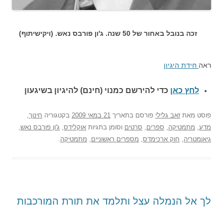
זכה בנובל באחור של 50 שנה. ג'ון פורבס נאש. (ויקישיתוף)
ראה
חידת היגיון
לחץ כאן
כדי להירשם כ
מנוי (חינם) להיגיון בשיגעון
פוסט
מאת
זאב גלילי
פורסם בתאריך
21 במאי 2009
בקטגוריה
חינוך
,
מדע
,
מתמטיקה
,
ספרים
,
סרטים
וסומן בתגיות
אוקלידס
,
ג'ון פורבס נאש
,
גיאומטריה
,
חוק ארכימדס
,
מספרים ראשוניים
,
מתמטיקה
.
לך אל הנמלה עצל ותלמד את תורת המורכבות