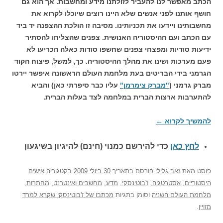
הכתב מאפשר לנו להעביר לזולתנו מידע ומחשבות. אך הוא גם
חושף אותנו לפני אנשים שלא היינו רוצים שיוכלו לקרוא את
מחשבותינו ויידעו את תכניותינו. מסיבה זו הולכת ההצפנה יד ביד
עם הכתב ועם ההיסטוריה האנושית. צפנים שהצליחו להסתיר
ידיעות סודיות ומפצחי צפנים שחשפו סודות כאלה הכריעו לא
פעם מערכות ושינו את מהלך ההיסטוריה. כך, למשל, פיצוח הקוד
הגרמני בידי הבריטים בעת מלחמת העולם הראשונה איפשר יירטו
מברק גרמני (
"מברק צימרמן"
עליו כבר סיפרתי כאן) והביא
להתערבות ארצות הברית במלחמה לצד בעלות הברית.
להמשיך לקרוא
←
לחץ כאן
כדי להירשם כ
מנוי (חינם) להיגיון בשיגעון
פוסט
מאת
זאב גלילי
פורסם בתאריך
30 ביולי 2009
בקטגוריה
אישים
היסטוריים
,
אסטרטגיה
,
ז'בוטינסקי
,
מדע
,
מחשבים ואינטרנט
,
מחתרות
,
מלחמת העולם השניה
וסומן בתגיות
מכתבו של ז'בוטינסקי שקרא למרד
מזויין
.