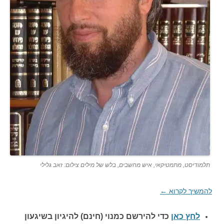
תלמודיסט, מתמטיקאי, איש מחשבים, בלש של מילים צילום: זאב גלילי
להמשיך לקרוא
←
לחץ כאן
כדי להירשם כ
מנוי (חינם) להיגיון בשיגעון