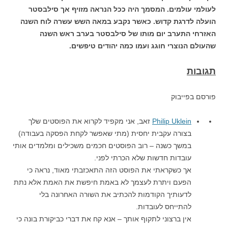
לעולמי עולמים. המסמך היה ככל הנראה מזויף אך סילבסטר
הועלה לדרגת קדוש. כאשר נקבע במאה השש עשרה לוח השנה
האזרחי התערב יום מותו של סילבסטר בערב ראש השנה
שהעולם הנוצרי חוגג ועמו כמה יהודים טיפשים.
תגובות
פורסם בפייבוק
Philip Uklein
זאב, אני מקפיד לקרוא את הפוסטים שלך
בצורה עקבית יחסית (מתי שאפשר לקחת הפסקה בעבודה)
במשך כשנה – רוב הפוסטים חכמים משכילים ומלמדים אותי
עובדות חדשות שלא הכרתי לפני.
אך כשקראתי את הפוסט הזה התאכזבתי מאוד, נראה כי
הפעם ויתרת לעצמך לא באמת חיפשת את האמת אלא נתת
לדעותיך הקודמות להכתיב את השורה האחרונה בלי
להתייחס לעובדות.
אין ברצוני לתקוף אותך – אנא קח את דברי כביקורת בונה כי