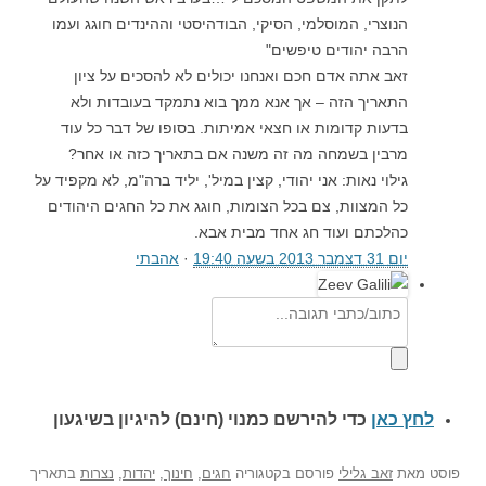
הנוצרי, המוסלמי, הסיקי, הבודהיסטי וההינדים חוגג ועמו
הרבה יהודים טיפשים"
זאב אתה אדם חכם ואנחנו יכולים לא להסכים על ציון
התאריך הזה – אך אנא ממך בוא נתמקד בעובדות ולא
בדעות קדומות או חצאי אמיתות. בסופו של דבר כל עוד
מרבין בשמחה מה זה משנה אם בתאריך כזה או אחר?
גילוי נאות: אני יהודי, קצין במיל', יליד ברה"מ, לא מקפיד על
כל המצוות, צם בכל הצומות, חוגג את כל החגים היהודים
כהלכתם ועוד חג אחד מבית אבא.
יום ‏31 דצמבר 2013‏ בשעה ‏19:40‏
·
אהבתי
לחץ כאן
כדי להירשם כ
מנוי (חינם) להיגיון בשיגעון
פוסט
מאת
זאב גלילי
פורסם בקטגוריה
חגים
,
חינוך
,
יהדות
,
נצרות
בתאריך