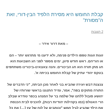
קבלת החומש היא מסירת הלפיד הבין-דורי, זאת
ה"מסורת"
2 תגובות
– מאת דרור אידר –
זוגות זוגות טפפו הילדים פנימה, ולא ידענו מי מתרגש יותר – הם
או הוריהם. ראש חודש סיוון, ימים מספר לפני חג השבועות הוא
חג מתן תורה הוא חג הביכורים. והנה צאצאינו-ביכורינו משתתפים
בטקס יהודי עתיק של קבלת החומש בכיתה א'.
צנצנת דבש זעירה שהביא בני לאחר מכן הביתה, "כי הדברים של
התורה מתוקים בפה", אמר, ומייד התנגנו בראשי שורותיו של
יהושע סובול ללחנו של שלמה בר על המנהג בכפר טודרא שבלב
הרי האטלס (כמו בקהילות יהודיות רבות), להכניס לבית הכנסת
את הילד שהגיע לגיל חמש "וכותבים על לוח של עץ […] את כל