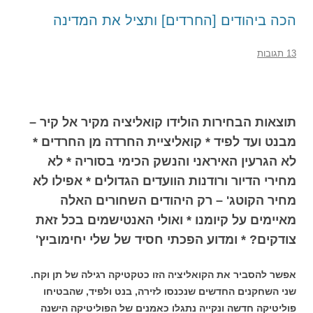
הכה ביהודים [החרדים] ותציל את המדינה
13 תגובות
תוצאות הבחירות הולידו קואליציה מקיר אל קיר –
מבנט ועד לפיד * קואליציית החרדה מן החרדים *
לא הגרעין האיראני והנשק הכימי בסוריה * לא
מחירי הדיור ורודנות הוועדים הגדולים * אפילו לא
מחיר הקוטג' – רק היהודים השחורים האלה
מאיימים על קיומנו * ואולי האנטישמים בכל זאת
צודקים? * ומדוע הפכתי חסיד של שלי יחימוביץ'
אפשר להסביר את הקואליציה הזו כטקטיקה רגילה של תן וקח.
שני השחקנים החדשים שנכנסו לזירה, בנט ולפיד, שהבטיחו
פוליטיקה חדשה ונקייה נתגלו כאמנים של הפוליטיקה הישנה