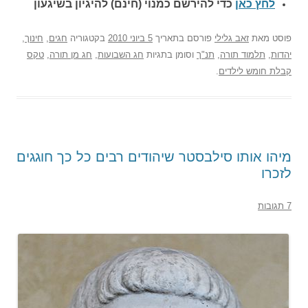
לחץ כאן
כדי להירשם כ
מנוי (חינם) להיגיון בשיגעון
פוסט
מאת
זאב גלילי
פורסם בתאריך
5 ביוני 2010
בקטגוריה
חגים
,
חינוך
,
יהדות
,
תלמוד תורה
,
תנ"ך
וסומן בתגיות
חג השבועות
,
חג מן תורה
,
טקס
קבלת חומש לילדים
.
מיהו אותו סילבסטר שיהודים רבים כל כך חוגגים
לזכרו
7 תגובות