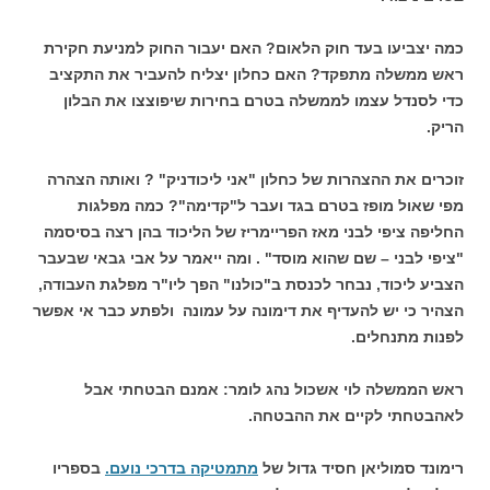
כמה יצביעו בעד חוק הלאום? האם יעבור החוק למניעת חקירת
ראש ממשלה מתפקד? האם כחלון יצליח להעביר את התקציב
כדי לסנדל עצמו לממשלה בטרם בחירות שיפוצצו את הבלון
הריק.
זוכרים את ההצהרות של כחלון "אני ליכודניק" ? ואותה הצהרה
מפי שאול מופז בטרם בגד ועבר ל"קדימה"? כמה מפלגות
החליפה ציפי לבני מאז הפריימריז של הליכוד בהן רצה בסיסמה
"ציפי לבני – שם שהוא מוסד" . ומה ייאמר על אבי גבאי שבעבר
הצביע ליכוד, נבחר לכנסת ב"כולנו" הפך ליו"ר מפלגת העבודה,
הצהיר כי יש להעדיף את דימונה על עמונה ולפתע כבר אי אפשר
לפנות מתנחלים.
ראש הממשלה לוי אשכול נהג לומר: אמנם הבטחתי אבל
לאהבטחתי לקיים את ההבטחה.
רימונד סמוליאן חסיד גדול של
מתמטיקה בדרכי נועם.
בספריו