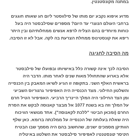
במתנה מקונסטנטין.
מדוע איפוא נקבע יום מותו של סילווסטר ליום חג שאותו חוגגים
ברחבי העולם הנוצרי עד היום? מספרים שסילבסטר היה בעל
כוחות מיוחדים בהם הצליח לרפא אנשים ממחלותיהם ובין היתר
ריפא את קונסטינוס ממחלת הצרעת בה לקה. אבל לא זו הסיבה.
מה הסיבה לחגיגה
הסיבה לכך אינה קשורה כלל באישיותו ובפועלו של סילבסטר
אלא בארוע שהתחולל מאות שנים לאחר מותו. הדבר היה
בראשית האלף השני. בתקופה זו הגיע לשיאו המאבק בין הכנסייה
והשלטון החילוני. מצד הכנסייה היה האפיפיור גרגוריוס השביעי
ומן הצד החילוני היה המלך היינריך הרביעי. האפיפיור הטיל חרם
על המלך וזה בא בשנת 1077 אל מבצר קאנוסה לבקש את הסרת
החרם (ומכאן הביטוי "ללכת לקאנוסה"). אחד מנושאי הוויכוח
היה שאלת בעלותה של הכנסייה על ממלכתה ברומא. כאן שלף
הוותיקן מסמכים ישנים, שהחשוב בהם היה מסמך שבו הבטיח
הקיסר קונסטנטין לאפיפיור סילבסטר את השלטון באיטליה