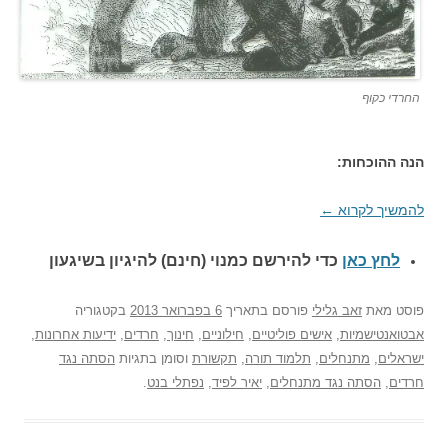
החרדי כקוף
הנה ההוכחות:
להמשיך לקרוא
←
לחץ כאן
כדי להירשם כ
מנוי (חינם) להיגיון בשיגעון
פוסט
מאת
זאב גלילי
פורסם בתאריך
6 בפברואר 2013
בקטגוריה
אבטואנטישמיות
,
אישים פוליטיים
,
חילוניים
,
חינוך
,
חרדים
,
ידיעות אחרונות
,
ישראלים
,
מתנחלים
,
תלמוד תורה
,
תקשורת
וסומן בתגיות
הסתה נגד
חרדים
,
הסתה נגד מתנחלים
,
יאיר לפיד
,
נפתלי בנט
.