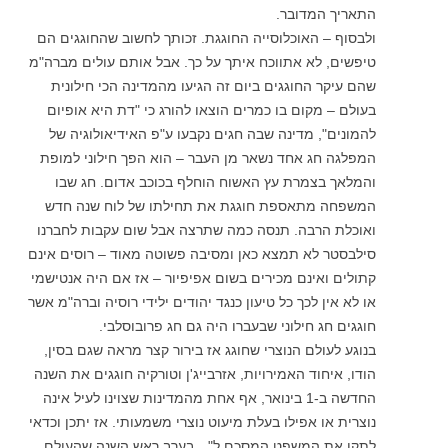
התאריך המדובר.
ולבסוף – האוכלוסייה החוגגת. זכותך לחשוב שהחוגגים הם
טיפשים, לא אתווכח איתך על כך. אבל אותם עולים מברה"מ
שהם עיקר החוגגים ביום זה הגיעו מהמדינה הכי חילונית
בעולם – מקום בו כמרים הוצאו להורג כי "דת היא אופיום
להמונים", מדינה שבה חגים נקבעו ע"פ האידיאולוגיה של
המפלגה חג אחד נשאר מן העבר – הוא הפך חילוני למופת
והמלאך בצמרת עץ האשוח הוחלף בכוכב אדום. חג שבו
המשפחה מתאספת חוגגת את תחילתו של לוח שנה חדש
ואוכלת הרבה. תנסה כמה שתרצה אבל שום עקבות לחברנו
סילבסטר לא תמצא כאן ומסיבה פשוטה מאוד – רוסים אינם
קתולים ואינם מכירים בשום אפיפיור – אז אם היה אנטישמי
או לא אין לכך כל טיעון כנגד יהודים ילידי רוסיה וברה"מ אשר
חוגגים חג חילוני שבעברו היה גם חג פרובוסלבי.
בנוגע לעולם הנוצרי שחוגג אז בירור קצר מראה שגם בסין,
הודו, איחוד האמירויות, אזרבייג'ן וטורקיה חוגגים את השנה
החדשה ב-1 בינואר, אף אחת מהמדינות שצוינו לעיל אינה
נוצרית או אפילו בעלת מיעוט נוצרי משמעותי. אז יתכן וכדאי
לתקן את המשפט המסכם ל"…בערב ראש השנה שהעולם