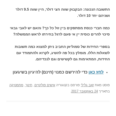
התשובה הנכונה: הבקבוק שווה חצי דולר, היין שווה 9.5 דולר
ושניהם יחד 10 דולר.
כמה חברי כנסת מסתפקים ביין זול כל כך? והאם יש לאבי גבאי
סיכוי להרים כוסית יין אי פעם לרגל בחירתו לראש הממשלה?
בספרי החידות של סמוליאן החביב ניתן למצוא כמה תשובות
לשאלות הללו. מומלץ בכל פה להשיג, לקרוא ולהתמודד עם
החידות, המתאימות גם לקשישים וגם לנכדיהם.
לחץ כאן
כדי להירשם כ
מנוי (חינם) להיגיון בשיגעון
פוסט
מאת
זאב גלילי
פורסם בקטגוריה
אישים פוליטיים
,
חינוך
,
מתמטיקה
בתאריך
24 באוקטובר 2017
.