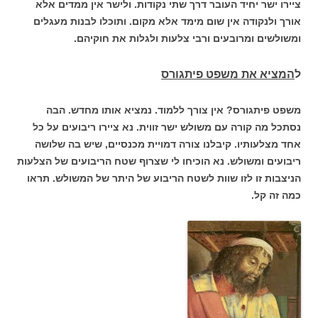
ציירו ישר יחיד העובר דרך שתי נקודות. ולישר אין ממדים אלא
אורך ולנקודה אין שום מימד אלא מקום. ותוכלו לבנות מעגלים
ומשולשים ומרובעים ורבי צלעות ולגלות את חוקיהם.
ל
המציא את
משפט פיתגורס
משפט פיתגורס? אין צורך ללמוד. נמציא אותו מחדש. הבה
נסתכל מה קורה עם משולש ישר זווית. נא ציירו ריבועים על כל
אחד מצלעותיו. קיבלנו צורה דמויית מכנסיים, שיש בה שלושה
ריבועים ומשולש. נא הוכיחו לי שצרוף שטח הריבועים של הצלעות
הניצבות זו לזו שוות לשטח הריבוע של היתר של המשולש. תראו
כמה זה קל.