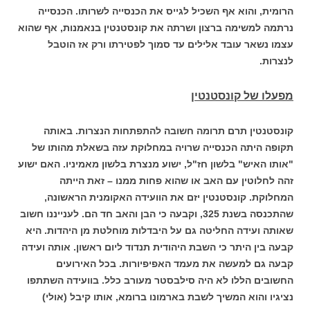
הרומית, והוא אף השכיל לגייס את הכנסייה לשרותו. הכנסייה
נרתמה למשימה ברצון ושרתה את קונסטנטין בנאמנות, אף שהוא
עצמו נשאר עובד אלילים עד סמוך לפטירתו ורק אז הוטבל
לנצרות.
מפעלו של קונסטנטין
קונסטנטין תרם תרומה חשובה להתפתחות הנצרות. באותה
תקופה היתה הכנסייה שרויה במחלוקת עזה בשאלת מהותו של
"אותו האיש" בלשון חז"ל, ישוע מנצרת בלשון מאמיניו. האם ישוע
זהה לחלוטין עם האב או שהוא פחות ממנו – זאת הייתה
המחלוקת. קונסטנטין יזם את הוועידה האקומנית הראשונה,
שהתכנסה בשנת 325, וקבעה כי הבן והאב חד הם. לענייננו חשוב
שאותה ועידה החליטה גם על היבדלות מוחלטת מן היהדות. היא
קבעה בין היתר כי השבת היהודית תנדוד ליום ראשון. אותה ועידה
קבעה גם למעשה את מעמד האפיפיורות. בכל האירועים
החשובים הללו לא היה סילבסטר מעורב כלל. בוועידה השתתפו
נציגיו והוא המשיך לשבת בארמונו ברומא, אותו קיבל (אולי)