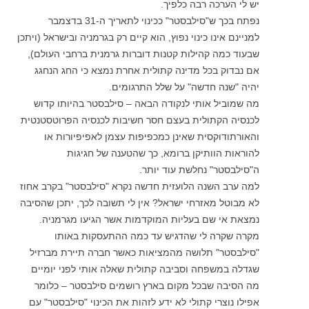
יש לי הערכה רבה כלפיך.
נפתח בכך ש"סילבסטר" ככינוי לתאריך ה-31 בדצמבר
למניינם אינו כינוי נפוץ, הוא קיים רק בגרמניה ובישראל (ויתכן
שבעוד כמה קהילות קטנות דוברות גרמנית ברחבי העולם),
אם נבדוק בכל מדינה קתולית אחרת נמצא כי החג הנחגג
יהיה "שנה חדשה" על שלל התרגומים.
מה שמוביל אותי לנקודה הבאה – סילבסטר בהיותו קדוש
לכנסיה הקתולית בעצם חסר חשיבות לכנסיה הפרוטסטנטית
והאורתודוקסית שאינן כמכפיפות עצמן לאפיפיורות או
להוראות הוותיקן ברומא, כך שהטענה של חגיגות
ה"סילבסטר" נחלשת עוד יותר.
למה ערב השנה הלועזית חדשה נקרא "סילבסטר" בקרב אחוז
לא מבוטל מאזרחי ישראל? אין לי תשובה לכך, יתכן שהסיבה
נמצאת אי שם בעליות המוקדמות אשר הגיעו מגרמניה.
מקרה שקרה לי שהדגיש עד כמה ההתעסקות באותו
"סילבסטר" תלושה מהמציאות כאשר חברה תיירת מברזיל
שגדלה במשפחה וסביבה קתולית שאלה אותי לפני יומיים
מה הסיבה שבכל מקום בארץ רושמים סילבסטר – כלומר
אפילו נוצרי קתולי לא ידע לזהות את הכינוי "סילבסטר" עם