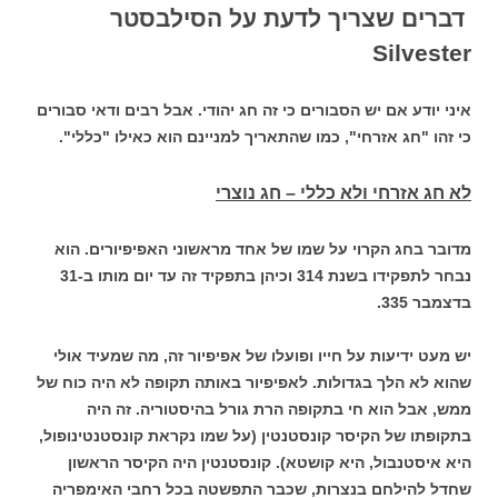
דברים שצריך לדעת על הסילבסטר
Silvester
איני יודע אם יש הסבורים כי זה חג יהודי. אבל רבים ודאי סבורים
כי זהו "חג אזרחי", כמו שהתאריך למניינם הוא כאילו "כללי".
לא חג אזרחי ולא כללי – חג נוצרי
מדובר בחג הקרוי על שמו של אחד מראשוני האפיפיורים. הוא
נבחר לתפקידו בשנת 314 וכיהן בתפקיד זה עד יום מותו ב-31
בדצמבר 335.
יש מעט ידיעות על חייו ופועלו של אפיפיור זה, מה שמעיד אולי
שהוא לא הלך בגדולות. לאפיפיור באותה תקופה לא היה כוח של
ממש, אבל הוא חי בתקופה הרת גורל בהיסטוריה. זה היה
בתקופתו של הקיסר קונסטנטין (על שמו נקראת קונסטנטינופול,
היא איסטנבול, היא קושטא). קונסטנטין היה הקיסר הראשון
שחדל להילחם בנצרות, שכבר התפשטה בכל רחבי האימפריה