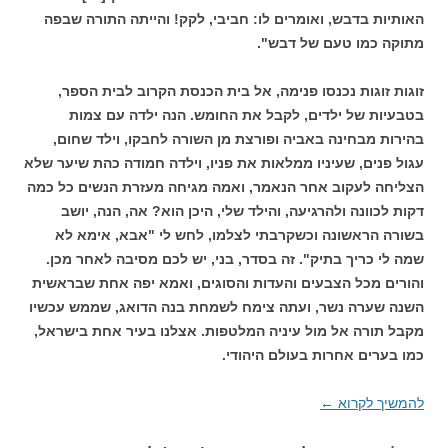
האותיות בדבש, ואומרים לו: חביבי, לקק! והייתה התורה שבפה
מתוקה כמו טעם של דבש".
זוגות זוגות נכנסו פנימה, אל בית הכנסת הקרוב לבית הספר,
בטבעיות של ילדים, לקבל את החומש. הנה ילדה עם צמות
בהירות מבחינה באביה ופורצת מן השורה לחבקו, וילד שחום,
עגול פנים, שעיניו ממלאות את פניו, וילדה חמודה כהת שיער שלא
הצליחה לעקוב אחר הנאמר, ואמה מגיחה מעזרת הנשים כל כמה
דקות לכוונה ולהרגיעה, והילד שלי, היכן הוא? אה, הנה, יושב
בשורה הראשונה וכשקרבתי לצלמו, לחש לי "אבא, אימא לא
שמה לי כריך בתיק". זה בסדר, בני, יש לכם מסיבה לאחר מכן.
והורים מכל הצבעים והעדות והסוגים, ואמא יפה אחת שבראשית
השנה שערה נשר, ועתה צימח לשמחת בנה הדואג, שממש עכשיו
מקבל תורה אל מול עיניה המלטפות. אצלנו בעיר אחת בישראל,
כמו בערים אחרות בעולם היהודי.
להמשיך לקרוא
←