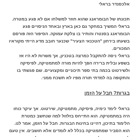
אלכסנדר בראלי
תכונתו של הבומראנג שהוא חוזר למשלחו אם לא פגע במטרה.
בראלי המשיך במחקר גם כאן בארץ ובאחד הניסויים פגע
הבומראנג בסנטרו והותיר בו צלקת עמוקה. הסיפור הזה פורסם
בשעתו בירחון "הטכנאי הצעיר" שכנער חובב מדע הייתי מקוראיו
המכורים.
בראלי ניסה להתקבל כמרצה בטכניון, אך משרות לא היו אז
בשפע ובלית ברירה הפך להיות מורה למתמטיקה, לפיסיקה
ולשירטוט בכמה בתי ספר תיכוניים ומקצועיים. שם פגשתי בו
והתקופה בה למדתי תורה מפיו לא תשכח ממני.
בגרות? חבל על הזמן
בראלי לימד כימיה, פיסיקה, מתמטיקה, שירטוט. אך עיקר כוחו
היה במתמטיקה. הוא התייחס בז
לזול למה שנחשב כמטרת
הלימוד בתיכון, דהיינו בחינות הבגרות. חבל על הזמן, אמר לנו.
הוא הסביר שמתמטיקה בכלל לא לומדים אלא חושבים. אין טעם