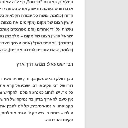
בתלמוד, במסכת "ברכות", דף ל"ה עמוד ב'
אדם חורש בשעת חרישה, וזורע בשעת זריע
הרוח (כלומר, עושה כל עבודה חקלאית בש
עושין רצונו של מקום (מקיימים את מצוות
נעשית על ידי אחרים (והם מפרנסים אותם), 
ישראל עושין רצונו של מקום – מלאכתן נע
(בתורה): 'ואספת דגנך' (אתה עצמך תעבוד
(כלומר, שהם עובדים לפרנס אחרים), שנאמר
רבי ישמעאל: מנהג דרך ארץ
בכך חולק רבי שמעון בן-יוחי, שהיה צעיר 
דורו של רבי עקיבא. רבי ישמעאל קרא את
כלומר, יש לנהוג כמנהג העולם ולהקדיש זמ
אין טעם להאריך בדיון בדינמיקה של החשי
בקביעתו. אינטואיטיבית, קל לנו להבין את
עולם – בוטח בו שיעניק לו הגנה מוחלטת,
הקיום והפרנסה.