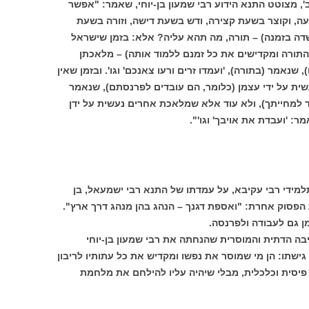
, מצוטט התנא הידוע רבי שמעון בן-יוחי, שאמר: "אפשר
ה, וקוצר בשעת קצירה, ודש בשעת דישה, וזורה בשעת
דה בזמנה) – תורה, מה תהא עליה? אלא: בזמן שישראל
 התורה ומקדישים את כל זמנם ללמוד אותה) – מלאכתן
שנאמר (בתורה), 'ועמדו זרים ורעו צאנכם' וגו'. ובזמן שאין
שית על ידי עצמן (כלומר, הם עובדים לפרנסתם), שנאמר
 למחייתך), ולא עוד אלא שמלאכת אחרים נעשית על ידן
: 'ועבדת את אויבך' וגו'".
תלמידי רבי עקיבא, על עמדתו של התנא רבי ישמעאל, בן
 הפסוק אחרת: "ואספת דגנך – הנהג בהן מנהג דרך ארץ".
ן גם לעבודה ולפרנסה.
בה הדתית והמוסרית שהנחתה את רבי שמעון בן-יוחי
 גישתו: הן מי שמוסר את נפשו ומקדיש את כל עתותיו לריבון
 פיסית וכלכלית, מבלי שיהיה עליו להילחם את מלחמת