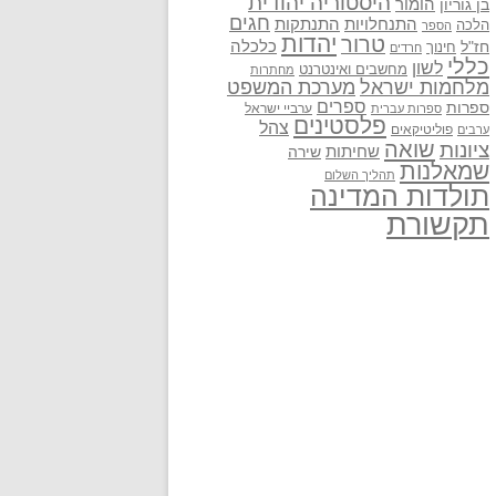
היסטוריה יהודית
בן גוריון
הומור
חגים
התנתקות
התנחלויות
הלכה
הספר
יהדות
טרור
חז"ל
כלכלה
חינוך
חרדים
כללי
לשון
מחשבים ואינטרנט
מחתרות
מלחמות ישראל
מערכת המשפט
ספרים
ספרות
ערביי ישראל
ספרות עברית
פלסטינים
צהל
פוליטיקאים
ערבים
שואה
ציונות
שחיתות
שירה
שמאלנות
תהליך השלום
תולדות המדינה
תקשורת