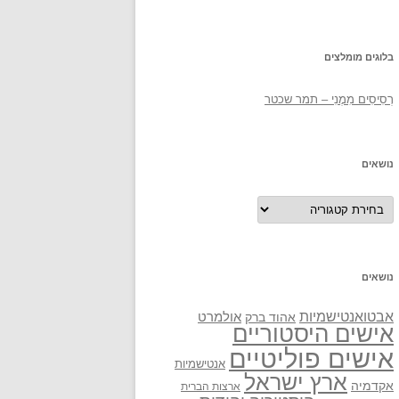
בלוגים מומלצים
רְסִיסִים מִמֶנִי – תמר שכטר
נושאים
נושאים
נושאים
אבטואנטישמיות
אולמרט
אהוד ברק
אישים היסטוריים
אישים פוליטיים
אנטישמיות
ארץ ישראל
אקדמיה
ארצות הברית