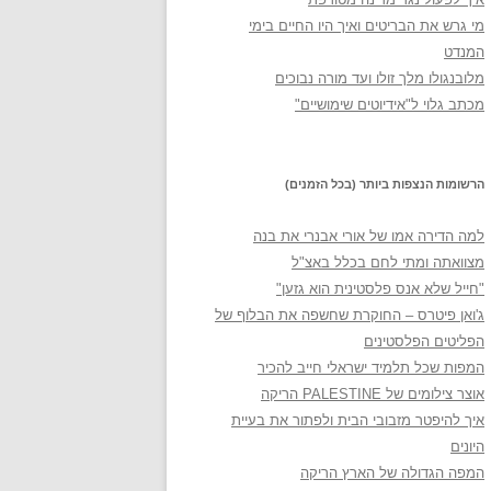
מי גרש את הבריטים ואיך היו החיים בימי
המנדט
מלובנגולו מלך זולו ועד מורה נבוכים
מכתב גלוי ל"אידיוטים שימושיים"
הרשומות הנצפות ביותר (בכל הזמנים)
למה הדירה אמו של אורי אבנרי את בנה
מצוואתה ומתי לחם בכלל באצ"ל
"חייל שלא אנס פלסטינית הוא גזען"
ג'ואן פיטרס – החוקרת שחשפה את הבלוף של
הפליטים הפלסטינים
המפות שכל תלמיד ישראלי חייב להכיר
אוצר צילומים של PALESTINE הריקה
איך להיפטר מזבובי הבית ולפתור את בעיית
היונים
המפה הגדולה של הארץ הריקה