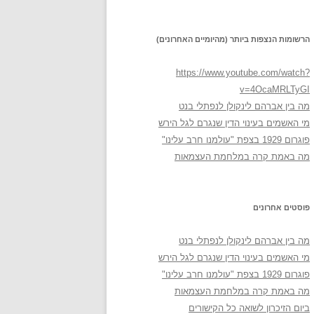
הרשומות הנצפות ביותר (מהיומיים האחרונים)
https://www.youtube.com/watch?
v=4OcaMRLTyGI
מה בין אברהם לינקולן לנפתלי בנט
מי האשמים בעינוי הדין שנגרם לגל הירש
פוגרום 1929 בצפת "עולמנו חרב עלינו"
מה באמת קרה במלחמת העצמאות
פוסטים אחרונים
מה בין אברהם לינקולן לנפתלי בנט
מי האשמים בעינוי הדין שנגרם לגל הירש
פוגרום 1929 בצפת "עולמנו חרב עלינו"
מה באמת קרה במלחמת העצמאות
ביום הזיכרון לשואה כל הקישורים