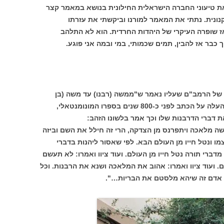
ת טיעוני החברה הישראלית החילונית בנושא במאמר קצר
ונית. נתתי את המאמר למורנו וביקשתי את עזרתו
 שופרה העיקרי של היהדות החרדית. הוא לא התלהב
 כבר אז להבין, תמים שכמותי, במי ובמה אני פוגע.
של הרמב"ם שעליו נאמר ש"ממשה (רבנו) עד משה (בן
מיימון) – לא קם כמשה" בנושא זה, אותם העלה על הכתב לפני כ-800 שנים בספרו המונומנטאלי,
 דברי הדרבנות שלו וכך אמר בלשונו הזהב:
שה מלאכה ויתפרנס מן הצדקה, הרי זה חילל את השם וביזה
ו ונטל חייו מן העולם הבא. לפי שאסור ליהנות בדברי
דברי תורה נטל חייו מן העולם. ועוד ציוו ואמרו: לא תעשם
ועוד ציוו ואמרו: אהוב את המלאכה ושנא את הרבנות. וכל
 אדם זה שיהא מלסטם את הבריות…".