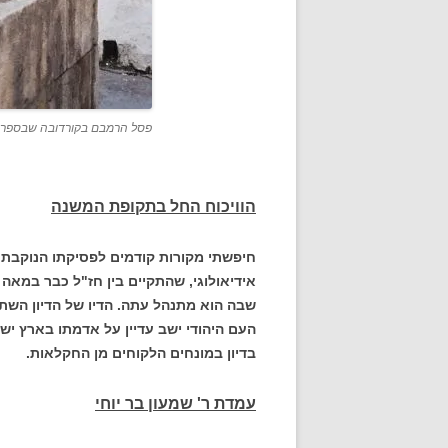
פסל הרמבם בקורדובה שבספרד יוצר Annesov ו
הוויכוח החל בתקופת המשנה
חיפשתי מקורות קודמים לפסיקתו הנוקבת.
אידיאולוגי, שהתקיים בין חז"ל כבר במאה ה
שבה הוא מתנהל עתה. הדיו של הדיון השתמ
העם היהודי ישב עדיין על אדמתו בארץ י
בדיון במונחים הלקוחים מן החקלאות.
עמדת ר' שמעון בר יוחי