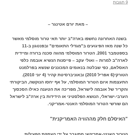
9 תגובות
– מאת יורם אטינגר –
בשנה האחרונה נחשפו בארה"ב יותר תאי טרור מוסלמי מאשר
כל שנה מאז הפיגועים ב"מגדלי התאומים" ובפנטגון ב-11
בספטמבר 2001. הטרור המוסלמי מהווה סכנה ברורה ומיידית
לארה"ב למרות – ואולי עקב – פייסנות הנשיא אובמה כלפי
האסלאם, כפי שבלטה בנאומים המכוננים שנשא בפרלמנט
הטורקי(6 אפריל 2010) ובאוניברסיטת קהיר (4 יוני 2010).
התעצמות איום הטרור המוסלמי, על אף יחסו הנוקשה, הביקורתי
והקריר של אובמה לישראל, מפריכה את הטענה כאילו הסכסוך
הערבי-ישראלי, הנושא הפלסטיני או הידידות בין ארה"ב לישראל
הם שורשי הטרור המוסלמי האנטי-אמריקני.
"האיסלם חלק מההוויה האמריקנית"
הטרור האנטי-אמריקאי מתוגבר על ידי העמקת הפעילות