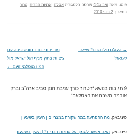
פוסט
מאת
זאב גלילי
פורסם בקטגוריה
אסלם
,
ארצות הברית
,
טרור
בתאריך
2 ביוני 2010
.
→
ניווט
העולם כולו נגדנו? שיילכו
נער יהודי בודד חובש כיפה עם
לעזאזל
בפוסטים
ציציות בחוץ מניף דגל ישראל מול
המון מוסלמי זועם
←
9 תגובות בנושא “
הטרור כורך עניבת חנק סביב ארה"ב וברק
אובמה משבח את האסלאם
”
פינגבאק:
מה ההפתעה במה שקורה במצריים | היגיון בשיגעון
פינגבאק:
האם אפשר לסמוך על ארצות הברית? | היגיון בשיגעון