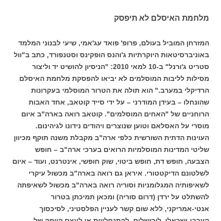
מלחמת האיסלם לא תיפסק
המזרחן המוביל בעולם, פרופ' פואד עג'אמי, שיעי לבנוני המלמד
באוניברסיטאות היוקרתיות ג'והנס הופקינס וסטנפורד, כתב ב"וול
סטריט ג'ורנל" ב-10 למאי 2010: "הניסיון להושיט יד וליצור
מסילות לליבות המוסלמים לא יביאו להפסקת מלחמת האיסלם
הרדיקלי במערב." הוא תולה את הטרור המוסלמי בעקרונות
שהונחלו – בעידן המודרני – על ידי סייד קוטאב, אחד האבות
הרוחניים של "האחים המוסלמים". קוטאב רואה בארה"ב איום
מוסרי על האסלאם וטוען שנוצרים ויהודים נידונו לגיהינום.
העוינות הדתית השורשית כלפי ארה"ב מקבלת משנה תוקף מכיוון
שליטי המדינות המוסלמיות הרואים בערכי ארה"ב – חופש
הצבעה, חופש דת, חופש ביטוי, שוק חופשי, אינטרנט, ועוד – איום
לשלטונם הדיקטטורי. איראן גם רואה בארה"ב מכשול עיקרי
לשאיפותיה המגלומניות וסוריה רואה בארה"ב מכשול לשאיפתה
להשתלט על ירדן (דרום סוריה) ומכאן תמיכתן בטרור
אנטי-אמריקני, ללא שום קשר לעניין הפלסטיני, לסיכסוך
הערבי-ישראלי, לירושלים, להתנחלויות או לעצם קיומה של