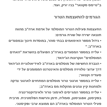
ב"טיימס סקוואר" בניו יורק, ועוד.
הגורמים להתעצמות הטרור
התעצמות פעילות הטרור המוסלמי על אדמת ארה"ב מהווה
תוצאה ישירה של שורת גורמים:
• גידול מספר האימאמים בבתי סוהר, במוסדות חינוך ובמסגדים
בארה"ב; *
• עלייה במספר המסגדים בארה"ב הפועלים בהשראת "האחים
המוסלמים" ועקרונות הג'יהאד;
• הגברת החשיפה של מוסלמים בארה"ב לאידיאולוגיית הג'יהאד
דרך ערוצי טלוויזיה מוסלמים והאינטרנט הממומנים על ידי
סעודיה וקטאר;
• עלייה במספר ארגוני טרור מוסלמים המתחזים לארגוני צדקה
ולמחנות קיץ ונהנים מהקלות מס בארה"ב;
• עלייה במספר המגייסים לאימוני טרור ולאינדוקטרינציה
בפקיסטן, אפגניסטן, סומליה, תימן והרשות הפלסטינית. מרבית
פעילי הטרור המוסלמי בארה"ב הם ממוצא ערבי ופקיסטני.