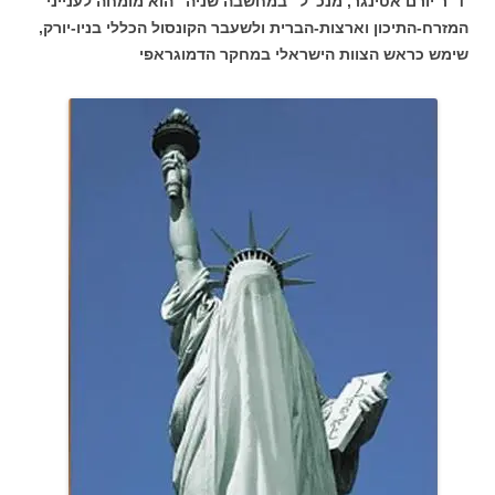
ד"ר יורם אטינגר, מנכ"ל "במחשבה שניה" הוא מומחה לענייני
המזרח-התיכון וארצות-הברית ולשעבר הקונסול הכללי בניו-יורק,
שימש כראש הצוות הישראלי במחקר הדמוגראפי