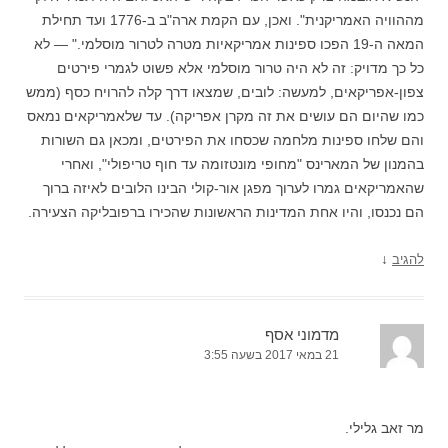
מההוויה האמריקנית". ואכן, עם הקמת ארה"ב ב-1776 ועד תחילת
המאה ה-19 הפכו ספינות אמריקאיות מטרה לטרור מוסלמי." — לא
כל כך מדויק: זה לא היה טרור מוסלמי אלא פשוט לגמרי פירטים
צפון-אפריקאים, למעשה: לובים, שמצאו דרך קלה להרויח כסף (ממש
כמו שהיום הם עושים את זה מקרן אפריקה). עד שלאמריקאים נמאס
והם שלחו ספינות מלחמה שכסחו את הפירטים, ומכאן גם השורות
בהמנון של המארינס "מחופי מונטזומה עד חוף טריפולי", ואחרי
שהאמריקאים גמרו לערוך מפגן אור-קולי הבינו הלובים לאיזה ברוך
הם נכנסו, והיו אחת המדינות הראשונות שהכירו ברפובליקה הצעירה.
↓
להגיב
מדמוני אסף
21 במאי 2017 בשעה 3:55
מר זאב גלילי.