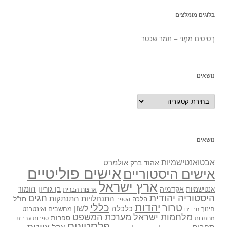
בלוגים מומלצים
רְסִיסִים מִמֶנִי – תמר שכטר
נושאים
נושאים
נושאים
אבטואנטישמיות
אולמרט
אהוד ברק
אישים פוליטיים
אישים היסטוריים
ארץ ישראל
אקדמיה
בן גוריון
הומור
אנטישמיות
ארצות הברית
היסטוריה יהודית
חגים
התנתקות
התנחלויות
חז"ל
הלכה
הספר
יהדות
כללי
טרור
לשון
כלכלה
מחשבים ואינטרנט
חינוך
חרדים
מלחמות ישראל
מערכת המשפט
ספרות
מחתרות
ספרות עברית
פלסטינים