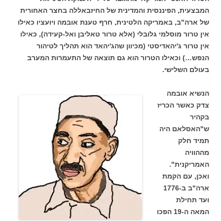
המבצעית, הפיננסית והמדינית של החיזבאללה בחצר האחורית
של ארה"ב, באמריקה הלטינית, חרף טענת אובמה ויועציו כאילו
אין טרור מוסלמי גלובלי (אלא טרור טאליבן ואל-קעידה), כאילו
אין טרור ג'יהאדיסטי (מכיוון שהג'יהאד הוא תהליך לטיהור
הנפש…) וכאילו הטרור הוא גם תוצאה של התעמרות המערב
בעולם השלישי.
הנשיא אובמה
צדק כאשר הכריז
בקהיר
ש"האסלאם היה
תמיד חלק
מההוויה
האמריקנית".
ואכן, עם הקמת
ארה"ב ב-1776
ועד תחילת
המאה ה-19 הפכו