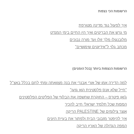
הרשומות הכי נצפות
איך לפעול נגד מדינה מטורפת
מי גרש את הבריטים ואיך היו החיים בימי המנדט
מלובנגולו מלך זולו ועד מורה נבוכים
מכתב גלוי ל"אידיוטים שימושיים"
הרשומות הנצפות ביותר (בכל הזמנים)
למה הדירה אמו של אורי אבנרי את בנה מצוואתה ומתי לחם בכלל באצ"ל
"חייל שלא אנס פלסטינית הוא גזען"
ג'ואן פיטרס – החוקרת שחשפה את הבלוף של הפליטים הפלסטינים
המפות שכל תלמיד ישראלי חייב להכיר
אוצר צילומים של PALESTINE הריקה
איך להיפטר מזבובי הבית ולפתור את בעיית היונים
המפה הגדולה של הארץ הריקה