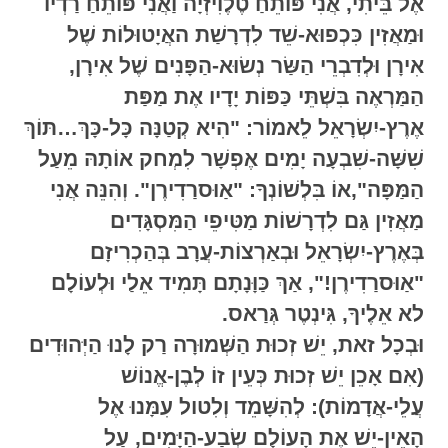
אֶל בֵּיתִי, אֲנִי פּוֹתֵחַ טֶלֶוִיזְיָה וַאֲנִי פּוֹתֵחַ רַדְיוֹ
וּמַאֲזִין כִּכְפוּא-שֵׁד לִדְרָשַׁת האֲיָטוּלוֹת שֶׁל
אִירָן וּלְדִבְרֵי הַשַּׂר נְשׂוּא-הַפָּנִים שֶׁל אִירָן,
הַמַּרְאֶה בִּשְׁתֵּי כַּפּוֹת יָדָיו אֶת מַפַּת
אֶרֶץ-יִשְׂרָאֵל לֵאמוֹר: "הִיא קְטַנָּה כָּל-כָּךְ…תּוֹךְ
שִׁשָּׁה-שִׁבְעָה יָמִים אֶפְשָׁר לִמְחק אוֹתָהּ מֵעַל
הַמַּפָּה",אוֹ בִּלְשׁוֹנְךָ: "אַוּסרַדִירֶן". וְהִנֵּה אֲנִי
מַאֲזִין גַּם לִדְרָשׁוֹת מַטִּיפֵי הַמִּסְגָּדִים
בְּאֶרֶץ-יִשְׂרָאֵל וּבְאַרְצוֹת-עֲרָב בְּהַכְרִיזָם
"אַוּסרַדִירֶן!", אַךְ כַּוָּנָתָם תָּמִיד אֵלַי וּלְעוֹלָם
לא אֵלֶיךָ, גִּינְטֶר גְּרַאס.
וּבְכָל זאת, יֵשׁ זְכוּת הַשְּׁמוּרָה רַק לָנוּ הַיְּהוּדִים
(אִם אָכֵן יֵשׁ זְכוּת כְּעֵין זוֹ לְבֶן-אֱנוֹשׁ
עֲלֵי-אֲדָמוֹת): לְהִשָּׁמֵד וְלִטול עִמָּנוּ אֶל
הָאֵין-יֵשׁ אֶת הָעוֹלָם שְׂבַע-הַיָּמִים, עַל