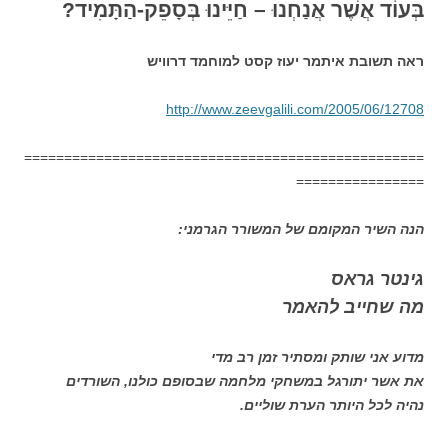
בְּעוֹד אֲשֶׁר אֲנַחְנוּ – חַיֵּינוּ בְּסָפֵק-הַתָּמִיד?
ראה תשובת איתמר יעוז קסט למוחמד דרוויש
http://www.zeevgalili.com/2005/06/12708
==================================================
================
הנה השיר המקומם של המשורר הגרמני:
גינטר גראס
מה שחייב להאמר
מדוע אני שותק ומסתיר זמן רב מדי
את אשר יתורגל במשחקי מלחמה שבסופם כולנו, השורדים
נהיה לכל היותר הערת שוליים.