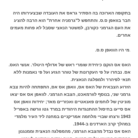
בתקופה הארוכה בה הסתיר גראס את העובדה שבצעירותו היה
חבר בוואפן ס.ס. והתחפש ל"גרמניה אחרת" הוא הרבה להציג
את העם הגרמני כקורבן, למשטר הנאצי שסבל לא פחות מעמים
אחרים.
.
מי היו הוואפן ס.ס.
האס אס הוקם כיחידת שומרי ראש של אדולף היטלר. אנשי האס.
אס. נבחרו על פי העקרונות של טוהר הגזע ועל פי נאמנות ללא
תנאי לפיהרר ולמפלגה הנאצית.
הזרוע הצבאית של האס אס, וואפן אס אס, התפתחה להיות צבא
גרמני שני, בנוסף לוורמאכט, הצבא הגרמני. לוואפן אס אס יצאו
מוניטין של לוחמים פאנאטיים ואכזריים מאד; יחידות וואפן אס
אס סייעו בחיסול ההתנגדות היהודית במרד גטו וורשה באפריל
1943 ורצחו שבויי מלחמה אמריקניים במחנה ליד העיר מלמדי
במהלך קרב הארדנים ב-1944.
האס אס נבדל מהצבא הגרמני, מהמפלגה הנאצית וממנגנון