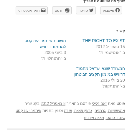
שתף את הפוסט עם חבריך
פייסבוק
טוויטר
הדפס
דואר אלקטרוני
קשור
THE RIGHT TO EXIST
תשובת איתמר יעוז קסט
15 באפריל 2012
למחמוד דרוויש
ב-"אנטישמיות"
3 ביוני 2005
ב-"התנחלויות"
המשורר שונא ישראל מחמוד
דרוויש במימון תקציב הביטחון
20 ביולי 2016
ב-"התנתקות"
פוסט
מאת
זאב גלילי
פורסם בתאריך
8 באפריל 2012
בקטגוריה
אנטישמיות
,
גרמניה
,
גרעין פצצה
,
שירה
וסומן בתגיות
איתמר יעוז קסט
,
גינטר גראס
,
פצצה אירנית
.