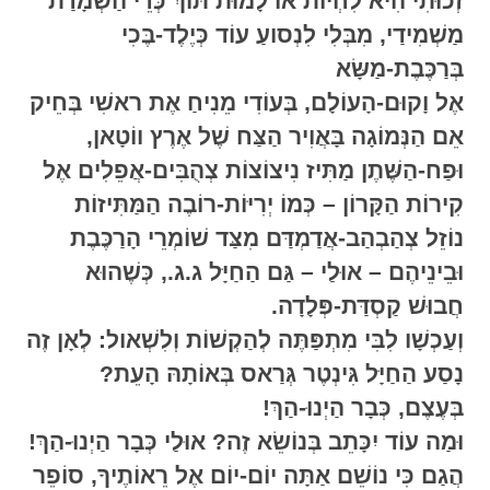
זְכוּתִי הִיא לִחְיוֹת אוֹ לָמוּת תּוֹךְ כְּדֵי הַשְׁמָדַת
מַשְׁמִידַי, מִבְּלִי לִנְסועַ עוֹד כְּיֶלֶד-בֶּכִי
בְּרַכֶּבֶת-מַשָּׂא
אֶל וָקוּם-הָעוֹלָם, בְּעוֹדִי מֵנִיחַ אֶת ראשִׁי בְּחֵיק
אֵם הַנְּמוֹגָה בָּאֲוִיר הַצַּח שֶׁל אֶרֶץ ווֹטָאן,
וּפַח-הַשֶּׁתֶן מַתִּיז נִיצוֹצוֹת צְהֻבִּים-אֲפֵלִים אֶל
קִירוֹת הַקָּרוֹן – כְּמוֹ יְרִיּוֹת-רוֹבֶה הַמַּתִּיזוֹת
נוֹזֵל צְהַבְהַב-אֲדַמְדַּם מִצַּד שׁוֹמְרֵי הָרַכֶּבֶת
וּבֵינֵיהֶם – אוּלַי – גַּם הַחַיָּל ג.ג., כְּשֶׁהוּא
חֲבוּשׁ קַסְדַּת-פְּלָדָה.
וְעַכְשָׁו לִבִּי מִתְפַּתֶּה לְהַקְשׁוֹת וְלִשְׁאול: לְאָן זֶה
נָסַע הַחַיָּל גִּינְטֶר גְּרַאס בְּאוֹתָהּ הָעֵת?
בְּעֶצֶם, כְּבָר הַיְנוּ-הַךְ!
וּמַה עוֹד יִכָּתֵב בְּנוֹשֵׂא זֶה? אוּלַי כְּבָר הַיְנוּ-הַךְ!
הֲגַם כִּי נוֹשֵׁם אַתָּה יוֹם-יוֹם אֶל רֵאוֹתֶיךָ, סוֹפֵר