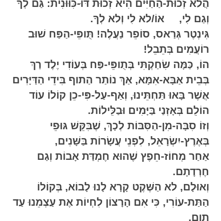
הֲלא זְכוּת-הַחַיִּים הִיא זְכוּת דּוּ-כִּוּוּנִית: גַּם לְךָ
וְגַם לִי, אוֹ/לא לִי וְלא לְךָ.
גִּינְטֶר גְּרַאס, סוֹפֵר נַעֲלֶה! תֻּופֵּי-הַפַּח שׁוּב
רוֹעֲמִים בְּתֵבֵל!
הוֹ, כַּמָּה שִׂחַקְתִּי בְּתֻופֵּי-פַּח בְּעוֹדִי יֶלֶד רַךְ
בְּבֵית אַבָּא-אִמָּא, אַךְ נוֹתַר הַתוף בִּידֵי הַדַּיָּרִים
אֲשֶׁר בָּאוּ תַּחְתֵּינוּ, וְאַף-עַל-פִּי-כֵן קוֹלוֹ עוֹד
הוֹלֵם בְּאָזְנַי בַּיָּמִים וּבַלֵּילוֹת.
וְזוֹ סִבָּה-מִן-הַסִּבּוֹת לְכָךְ, שֶׁבִּקֵּשׁ גּוּפֵי
בְּאֶרֶץ-יִשְׂרָאֵל, לִפְנֵי עֲשָׂרוֹת בַּשָּׁנִים,
אַחַר מְחוֹז-חֵפֶץ שֶׁהוּא חֶמְדַּת אָבוֹת וְגַם
חֶרְדָתָם.
וְאוּלָם, לא הַשֶּׁקֶט קָרָא לָנוּ לָבוֹא, בְּקוֹלוֹ
הַתַּת-עוֹרִי, כִּי אִם הָרָצוֹן לִחְיוֹת אֶת עַצְמֵנוּ עַד
תום,