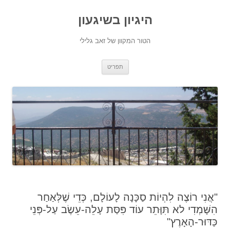
היגיון בשיגעון
הטור המקוון של זאב גלילי
לדלג
תפריט
לתוכן
"אֲנִי רוֹצֶה לִהְיוֹת סַכָּנָה לָעוֹלָם, כְּדֵי שֶׁלְּאַחַר
הִשָּׁמְדִי לא תִּוָּתֵר עוֹד פִּסַּת עָלֵה-עֵשֶׂב עַל-פְּנֵי
כַּדּוּר-הָאָרֶץ"