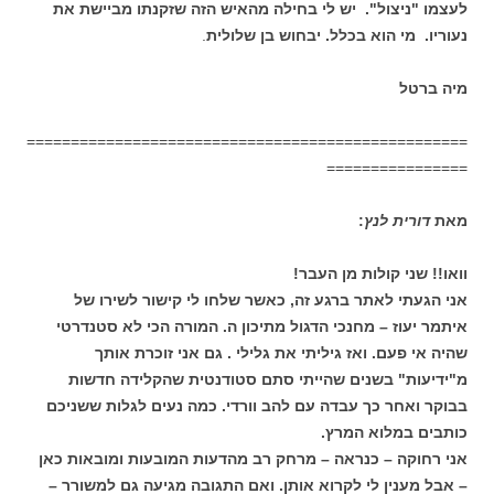
לעצמו "ניצול". יש לי בחילה מהאיש הזה שזקנתו מביישת את
נעוריו. מי הוא בכלל. יבחוש בן שלולית
.
מיה ברטל
==================================================
================
מאת
דורית לנץ
:‏
וואו!! שני קולות מן העבר!
אני הגעתי לאתר ברגע זה, כאשר שלחו לי קישור לשירו של
איתמר יעוז – מחנכי הדגול מתיכון ה. המורה הכי לא סטנדרטי
שהיה אי פעם. ואז גיליתי את גלילי . גם אני זוכרת אותך
מ"ידיעות" בשנים שהייתי סתם סטודנטית שהקלידה חדשות
בבוקר ואחר כך עבדה עם להב וורדי. כמה נעים לגלות ששניכם
כותבים במלוא המרץ.
אני רחוקה – כנראה – מרחק רב מהדעות המובעות ומובאות כאן
– אבל מענין לי לקרוא אותן. ואם התגובה מגיעה גם למשורר –