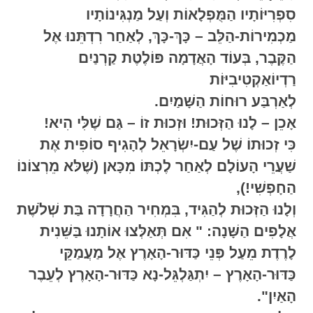
סִפְרִיּוֹתָיו הַמֻּפְלָאוֹת וְעַל מַנְגִּינוֹתָיו
מַכְמִירוֹת-הַלֵּב – כָּךְ-כָּךְ, לְאַחַר רִדְתֵּנוּ אֶל
הַקֶּבֶר, בְּעוֹד הָאֲדָמָה פּוֹלֶטֶת קַרְנַיִם
רַדְיוֹאַקְטִיבִיּוֹת
לְאַרְבַּע רוּחוֹת הַשָּׁמַיִם.
אָכֵן – לָנוּ הַזְּכוּת! וּזְכוּת זוֹ – גַּם שֶׁלִּי הִיא!
כִּי זְכוּתוֹ שֶׁל עַם-יִשְׂרָאֵל לְהָגִיף סוֹפִית אֶת
שַׁעֲרֵי הָעוֹלָם לְאַחַר לֶכְתּוֹ מִכָּאן (שֶׁלּא מֵרְצוֹנוֹ
הַחָפְשִׁי!),
וְלָנוּ הַזְּכוּת לְהַגִּיד, בִּמְחִיר הַחֲרָדָה בַּת שְׁלֹשֶׁת
אֲלָפִים הַשָּׁנָה: " אִם תְּאַלְּצוּ אוֹתָנוּ בַּשֵּׁנִית
לָרֶדֶת מֵעַל פְּנֵי כַּדּוּר-הָאָרֶץ אֶל מַעֲמַקֵּי
כַּדּוּר-הָאָרֶץ – יִתְגַּלְגֵּל-נָא כַּדּוּר-הָאָרֶץ לְעֵבֶר
הָאַיִן".