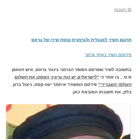
35 תגובות
תרגום השיר לאנגלית ולגרמנית ונוסח שירו של גראס
פירסום השיר באתר גרמני
בתשובה לשיר שפרסם הסופר הגרמני גינטר גראס, איש הוואפן
ס.ס. , בו אמר כי
"לישראלים יש כוח גרעיני המסכן את השלום
העולמי השברירי"
פירסם המשורר איתמר יעוז-קסט, ניצול ברגן
בלזן, את תשובתו המובאת כאן.