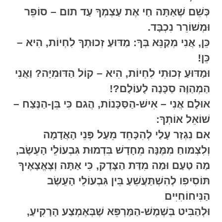
כְּשֵׁם שֶׁאַתָּה חַי אֶת עַצְמְךָ עַד תום – סוֹפֵר
וּמְשׁוֹרֵר נִכְבָּד.
כֵּן, אֲנִי מְקַנֵּא בְּךָ: מַדּוּעַ זְכוּתְךָ לִחְיוֹת, הִיא –
כֵּן!
וּמַדּוּעַ זְכוּתִי לִחְיוֹת, הִיא – קוֹל הַדּוּמִיָּה? וַאֲנִי
הַמְהַוֶּה סַכָּנָה לָעוֹלָם?!
אוּלָם אֲנִי – אִישׁ-הַסַּכָּנוֹת, הֲגם כִּי בֵּן-הַנֶּצַח –
שׁוֹאֵל אוֹתְךָ:
אִם נִגְזַר עָלַי לְהִכָּחֵד מֵעַל פְּנֵי הָאֲדָמָה
וְלִצְמוחַ מִמֶּנָּה מֵחָדָשׁ בִּדְמוּת גִּבְעוֹלֵי הָעֵשֶׂב,
מַה טַעַם וּמַה מִדַּת הַצֶּדֶק, כִּי אַתָּה וְצֶאֱצָאֶיךָ
תּוֹסִיפִו לְהִשְׁתַּעֲשֵׁעַ בֵּין גִּבְעוֹלֵי הָעֵשֶׂב
הַנִּיחוֹחִיִּים
וּלְהַבִּיט בְּשֶׁמֶשׁ-הַמַּרְפֵּא שֶׁבְּאֶמְצַע הָרָקִיעַ,