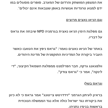
את המצפון המושתק והרדום של המערב. סופרים מסוגלים במו
ידם למנוע טרגדיות אנושיות באופן שצבאות אינם יכולים
".
וגם הניאו נאצים מרוצים
גם מפלגת הימין הניאו נאצית בגרמניה NPD שיבחה את גראס
על דבריו.
באתר של הניאו נאצים נאמר: "גראס ניפץ את הטאבו כאשר
העביר ביקורת על המדיניות התוקפנית של מדינת היהודים.
וולפגאנג גרקה, חבר הפרלמנט ממפלגת השמאל הקיצוני, "די
לינקה", אמר כי "גראס צודק".
וגראס בשל
ו
בראיון לעיתון הגרמני "זידדויטש צייטונג" אמר גראס כי לא כיוון
את ביקורתו נגד ישראל כולה אלא נגד הממשלה הנוכחית
בראשות בנימין נתניהו.