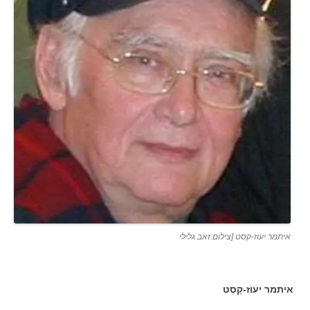
איתמר יעוז-קסט [צילום:זאב גלילי
איתמר יעוֹז-קֶסְט