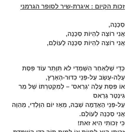
זכות הקיום :
איגרת-שיר לסופר הגרמני
סַכָּנָה,
אֲנִי רוֹצֶה לִהְיוֹת סַכָּנָה,
אֲנִי רוֹצֶה לִהְיוֹת סַכָּנָה לָעוֹלָם,
כְּדֵי שֶׁלְּאַחַר הִשָּׁמְדִי לא תִּוָּתֵר עוֹד פִּסַּת
עָלֵה-עֵשֶׂב עַל-פְּנֵי כַּדּוּר-הָאָרֶץ,
אוֹ פִּסַּת עָלֶה 'גְּרַאס' – לְמִקְטַרְתּוֹ שֶׁל מַר
גִּינְטֶר גְּרַאס
עַל-פְּנֵי הָאֲדָמָה שֶׁבָּהּ, מֵאָז יוֹם הִוָּלְדִי, מְהַוֶּה
אֲנִי סַכָּנָה לָעוֹלָם.
כִּי זְכוּתִי הִיא זאת!