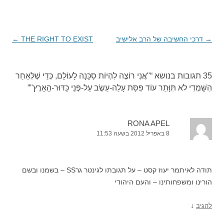
→
ניווט
דרכי החשיבה של הרב אלישיב
THE RIGHT TO EXIST
←
בפוסטים
35 תגובות בנושא “
"אֲנִי רוֹצֶה לִהְיוֹת סַכָּנָה לָעוֹלָם, כְּדֵי שֶׁלְּאַחַר
הִשָּׁמְדִי לא תִּוָּתֵר עוֹד פִּסַּת עָלֵה-עֵשֶׂב עַל-פְּנֵי כַּדּוּר-הָאָרֶץ"
”
RONA APEL
8 באפריל 2012 בשעה 11:53
תודה לאיתמר יעוז קסט – על תגובתו לגינטר גרSS – בשמנו ובשם
הורינו ומשפחותינו – והעם היהודי
↓
להגיב