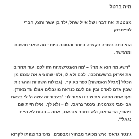
מיה ברטל
מצטטת את דבריו של אייל שחל, ילד בן עשר וחצי, חברי
לפייסבוק.
הוא כתב בצורה הקצרה ביותר והטובה ביותר מה שאני חושבת
ומרגישה.
"רשע מה הוא אומר? – 'מה האנטישמיות הזו לכם. עוד תחריבו
את איראן ברשעותכם'. לכם ולא לו, ולפי שהוציא את עצמו מן
הכלל [מכלל האנושות] כפר בעיקר. (גבולות השפיות וההגינות
שבין אדם לאדם ובין עם לעם כנראה מוגבלים אצלו עד מאוד).
ואף אתה הקהה את שיניו ואמור לו: 'בעבור זה עשה ה' לי בצאת
אבי-סבי מגרמניה, גינטר גראס. לו – ולא לך. אילו היית שם
כיהודי, הר גראס, ולא כחבר אס.אס., אתה – בטוח לא היית
נגאל'".
גינטר גראס, איש מכוער מבחוץ ומבפנים, מעז בחוצפתו לקרוא