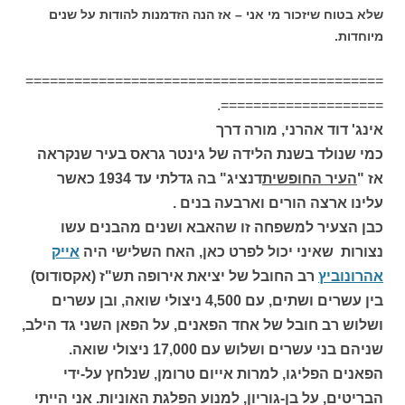
שלא בטוח שיזכור מי אני – אז הנה הזדמנות להודות על שנים
מיוחדות.
============================================
====================.
אינג' דוד אהרני, מורה דרך
כמי שנולד בשנת הלידה של גינטר גראס בעיר שנקראה
אז "
העיר החופשית
דנציג" בה גדלתי עד 1934 כאשר
עלינו ארצה הורים וארבעה בנים .
כבן הצעיר למשפחה זו שהאבא ושנים מהבנים עשו
נצורות שאיני יכול לפרט כאן, האח השלישי היה
אייק
אהרונוביץ
רב החובל של יציאת אירופה תש"ז (אקסודוס)
בין עשרים ושתים, עם 4,500 ניצולי שואה, ובן עשרים
ושלוש רב חובל של אחד הפאנים, על הפאן השני גד הילב,
שניהם בני עשרים ושלוש עם 17,000 ניצולי שואה.
הפאנים הפליגו, למרות אייום טרומן, שנלחץ על-ידי
הבריטים, על בן-גוריון, למנוע הפלגת האוניות. אני הייתי