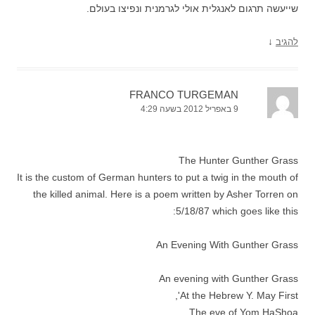
שייעשה תרגום לאנגלית אולי לגרמנית ונפיצו בעולם.
↓
להגיב
FRANCO TURGEMAN
9 באפריל 2012 בשעה 4:29
The Hunter Gunther Grass
It is the custom of German hunters to put a twig in the mouth of
the killed animal. Here is a poem written by Asher Torren on
5/18/87 which goes like this:
An Evening With Gunther Grass
An evening with Gunther Grass
At the Hebrew Y. May First',
The eve of Yom HaShoa.