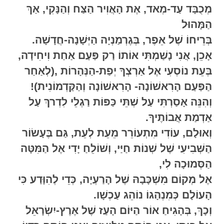
מְכֻבָּד עַד-מְאד, אֶת הָאֲוִיר הַצַּח וְהַנָּקִי, אַךְ
הַמָּהוּל
בְּרֵיחוֹ שֶׁל אֵפֶר, בְּגֶרְמַנְיָה הַיְּשָׁנָה-חֲדָשָׁה.
אָכֵן, אֲנִי נָשַׁמְתִּי אוֹתוֹ רַק פַּעַם אַחַת וִיחִידָה,
בְּעֵת נוֹסְעִי אֶל אַרְצְךָ יְפַת-הַנְּהָרוֹת ,(לְאַחַר
הַפַּעַם הָרִאשׁוֹנָה- הָרִאשׁוֹנָה וְהַקַּדְמוֹנִית)!
וְהִנֵּה אָסַרְתִּי עַל שְׁתֵּי כַּפּוֹת רַגְלֵי לִדְרךְ עַל
אַדְמַת אֲבוֹתֶיךָ.
וְאוּלָם, עוֹדִי מִתְעוֹרֵר מֵעֵת לְעֵת, גַּם בֶּעָשׂוֹר
הַשְּׁבִיעִי שֶׁל שְׁנוֹת חַיַּי, וְשׁוֹלֵחַ יָדִי אֶל הַמִּטָּה
הַסְּמוּכָה לִי,
אֶל מְקוֹם מִשְׁכָּבָהּ שֶׁל הָרַעְיָה, כְּדֵי לְהִוָּדַע כִּי
הָעוֹלָם כְּמִנְהָגוֹ נוֹהֵג עַכְשָׁו.
וְכָךְ, בְּהָגִיחַ אוֹר הַיּוֹם הָעַז שֶׁל אֶרֶץ-יִשְׂרָאֵל