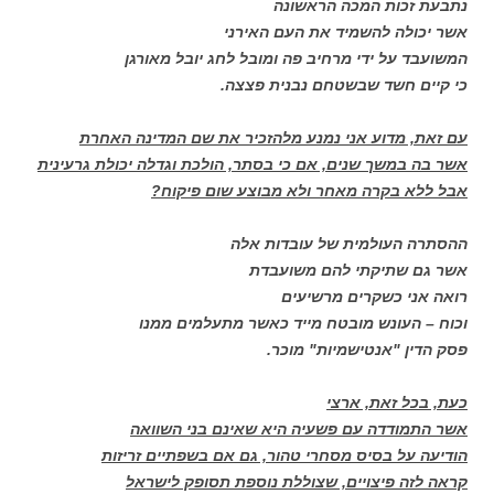
נתבעת זכות המכה הראשונה
אשר יכולה להשמיד את העם האירני
המשועבד על ידי מרחיב פה ומובל לחג יובל מאורגן
כי קיים חשד שבשטחם נבנית פצצה.
עם זאת, מדוע אני נמנע מלהזכיר את שם המדינה האחרת
אשר בה במשך שנים, אם כי בסתר, הולכת וגדלה יכולת גרעינית
אבל ללא בקרה מאחר ולא מבוצע שום פיקוח?
ההסתרה העולמית של עובדות אלה
אשר גם שתיקתי להם משועבדת
רואה אני כשקרים מרשיעים
וכוח – העונש מובטח מייד כאשר מתעלמים ממנו
פסק הדין "אנטישמיות" מוכר.
כעת, בכל זאת, ארצי
אשר התמודדה עם פשעיה היא שאינם בני השוואה
הודיעה על בסיס מסחרי טהור, גם אם בשפתיים זריזות
קראה לזה פיצויים, שצוללת נוספת תסופק לישראל