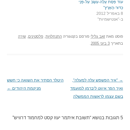
עוֹד פִּסַּת עָלֵה-עֵשֶׂב עַל-פְּנֵי
כַּדּוּר-הָאָרֶץ"
8 באפריל 2012
ב-"אנטישמיות"
פוסט
מאת
זאב גלילי
פורסם בקטגוריה
התנחלויות
,
פלסטינים
,
שירה
בתאריך
3 ביוני 2005
.
→
ניווט
"איך הפשפש עלה למעלה",
היטלר הסתיר את השואה כי חשש
בפוסטים
ואיך הפך איווט ליברמן למועמד
מניקמת היהודים
←
בשם עצמו לראשות הממשלה
5 תגובות בנושא “
תשובת איתמר יעוז קסט למחמוד דרוויש
”