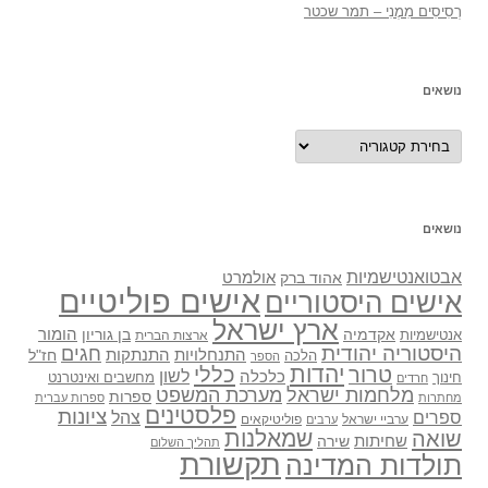
רְסִיסִים מִמֶנִי – תמר שכטר
נושאים
נושאים
נושאים
אבטואנטישמיות
אולמרט
אהוד ברק
אישים פוליטיים
אישים היסטוריים
ארץ ישראל
אקדמיה
בן גוריון
הומור
אנטישמיות
ארצות הברית
היסטוריה יהודית
חגים
התנתקות
התנחלויות
חז"ל
הלכה
הספר
יהדות
כללי
טרור
לשון
כלכלה
מחשבים ואינטרנט
חינוך
חרדים
מלחמות ישראל
מערכת המשפט
ספרות
מחתרות
ספרות עברית
פלסטינים
ציונות
ספרים
צהל
ערביי ישראל
פוליטיקאים
ערבים
שואה
שמאלנות
שחיתות
שירה
תהליך השלום
תקשורת
תולדות המדינה