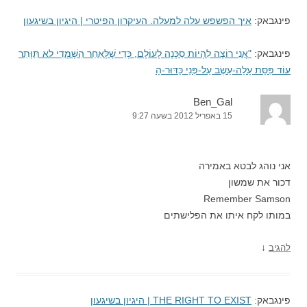
פינגבאק:
איך הפשפש עלה למעלה. העיקרון הפיטרי | היגיון בשיגעון
פינגבאק:
"אֲנִי רוֹצֶה לִהְיוֹת סַכָּנָה לָעוֹלָם, כְּדֵי שֶׁלְּאַחַר הִשָּׁמְדִי לא תִּוָּתֵר
עוֹד פִּסַּת עָלֵה-עֵשֶׂב עַל-פְּנֵי כַּדּוּר-הָ
Ben_Gal
15 באפריל 2012 בשעה 9:27
אני נוהג לבטא באמירה
דכור את שמשון
Remember Samson
במותו לקח איתו את הפלישתים
↓
להגיב
פינגבאק:
THE RIGHT TO EXIST | היגיון בשיגעון