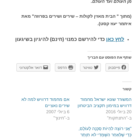
מן העולם ועד העולם.
(מתוך " הבית מאזין לקולות – שירים ושירים בפרוזה" מאת
איתמר יעוז קסט).
לחץ כאן
כדי להירשם כ
מנוי (חינם) להיגיון בשיגעון
שתף את הפוסט עם חבריך
פייסבוק
טוויטר
הדפס
דואר אלקטרוני
קשור
המשורר שונא ישראל מחמוד
אם מחמוד דרוויש למה לא
דרוויש במימון תקציב הביטחון
שירים נאציים
20 ביולי 2016
6 ביולי 2007
ב-"התנתקות"
ב-"חינוך"
"אֲנִי רוֹצֶה לִהְיוֹת סַכָּנָה לָעוֹלָם,
כְּדֵי שֶׁלְּאַחַר הִשָּׁמְדִי לא תִּוָּתֵר