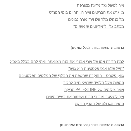
איך לפעול נגד מדינה מטורפת
מי גרש את הבריטים ואיך היו החיים בימי המנדט
מלובנגולו מלך זולו ועד מורה נבוכים
מכתב גלוי ל"אידיוטים שימושיים"
הרשומות הנצפות ביותר (בכל הזמנים)
למה הדירה אמו של אורי אבנרי את בנה מצוואתה ומתי לחם בכלל באצ"ל
"חייל שלא אנס פלסטינית הוא גזען"
ג'ואן פיטרס – החוקרת שחשפה את הבלוף של הפליטים הפלסטינים
המפות שכל תלמיד ישראלי חייב להכיר
אוצר צילומים של PALESTINE הריקה
איך להיפטר מזבובי הבית ולפתור את בעיית היונים
המפה הגדולה של הארץ הריקה
הרשומות הנצפות ביותר (מהיומיים האחרונים)