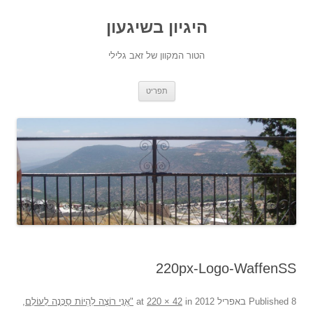
היגיון בשיגעון
הטור המקוון של זאב גלילי
לדלג
תפריט
לתוכן
220px-Logo-WaffenSS
8 באפריל 2012
Published
at
in
220 × 42
"אֲנִי רוֹצֶה לִהְיוֹת סַכָּנָה לָעוֹלָם,