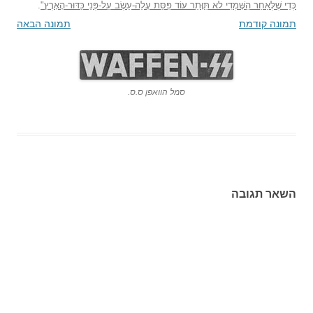
כְּדֵי שֶׁלְּאַחַר הִשָּׁמְדִי לא תִּוָּתֵר עוֹד פִּסַּת עָלֵה-עֵשֶׂב עַל-פְּנֵי כַּדּוּר-הָאָרֶץ"
.
תמונה קודמת
תמונה הבאה
סמל הוואפן ס.ס.
השאר תגובה