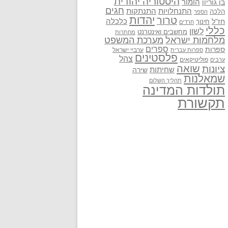
היסטוריה יהודית
בן גוריון
הומור
חגים
התנתקות
התנחלויות
הלכה
הספר
יהדות
טרור
חז"ל
כלכלה
חינוך
חרדים
כללי
לשון
מחשבים ואינטרנט
מחתרות
מלחמות ישראל
מערכת המשפט
ספרים
ספרות
ערביי ישראל
ספרות עברית
פלסטינים
צהל
פוליטיקאים
ערבים
שואה
ציונות
שחיתות
שירה
שמאלנות
תהליך השלום
תולדות המדינה
תקשורת