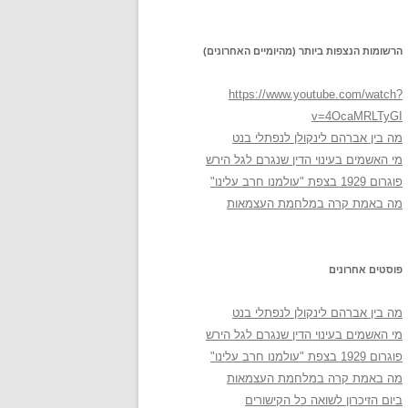
הרשומות הנצפות ביותר (מהיומיים האחרונים)
https://www.youtube.com/watch?
v=4OcaMRLTyGI
מה בין אברהם לינקולן לנפתלי בנט
מי האשמים בעינוי הדין שנגרם לגל הירש
פוגרום 1929 בצפת "עולמנו חרב עלינו"
מה באמת קרה במלחמת העצמאות
פוסטים אחרונים
מה בין אברהם לינקולן לנפתלי בנט
מי האשמים בעינוי הדין שנגרם לגל הירש
פוגרום 1929 בצפת "עולמנו חרב עלינו"
מה באמת קרה במלחמת העצמאות
ביום הזיכרון לשואה כל הקישורים