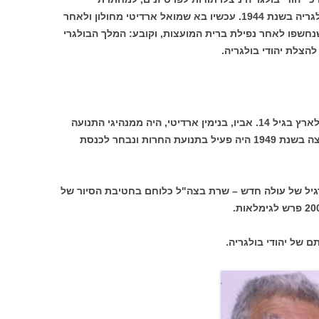
הקומוניסטית ולצבא האדום שכבש את בולגריה בשנת 1944. עכשיו בא שמואל ארדיטי מחולון ולאחר
חשפו לאחר נפילת ברית המועצות, וקובע: המלך הבולגרי
להצלת יהודי בולגריה.
שמואל ארדיטי, יליד בולגריה, בן 72, עלה לארץ בגיל 14. אביו, בנימין ארדיטי, היה ממנהיגי התנועה
הרביזיוניסטית בבולגריה ולאחר עלותו ארצה בשנת 1949 היה פעיל בתנועת החרות ונבחר לכנסת
יל של עולה חדש – שרת בצה"ל כלוחם בחטיבת הסיור של
 של יהודי בולגריה.