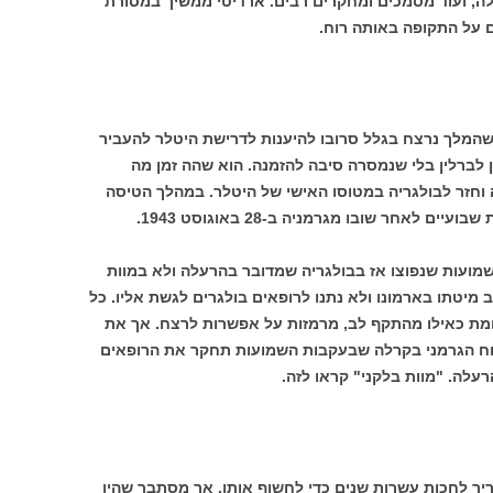
ה, ועוד מסמכים ומחקרים רבים. ארדיטי ממשיך במסורת
על התקופה באותה רוח.
 שהמלך נרצח בגלל סרובו להיענות לדרישת היטלר להעביר
ן לברלין בלי שנמסרה סיבה להזמנה. הוא שהה זמן מה
וחזר לבולגריה במטוסו האישי של היטלר. במהלך הטיסה
לאחר שובו מגרמניה ב-28 באוגוסט 1943.
שמועות שנפוצו אז בבולגריה שמדובר בהרעלה ולא במוות
 מיטתו בארמונו ולא נתנו לרופאים בולגרים לגשת אליו. כל
ומת כאילו מהתקף לב, מרמזות על אפשרות לרצח. אך את
כוח הגרמני בקרלה שבעקבות השמועות תחקר את הרופאים
עלה. "מוות בלקני" קראו לזה.
יך לחכות עשרות שנים כדי לחשוף אותו. אך מסתבר שהיו