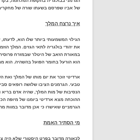
הגרמני בבולגריה בתקופת המלחמה, בקרל
של אביו שפרסם בשעתו שורה של מחקרים 
איך נרצח המלך
הגילוי המשמעותי ביותר שלו הוא, לדעתו,
את יהודי בולגריה לתאי הגזים. המלך הוזמ
במאורת הזאב של היטלר שבמזרח פרוסיה 
הוא הורעל בחומר הפועל בהשהיה. הוא מת שבועיים 
ארדיטי זוכר את יום מותו של המלך ואת ה
טבעי. הגרמנים הציבו שלושה רופאים סביב
הנסיבות של מות המלך, שהיה אדם בריא 
ההוכחה מצא ארדיטי ביומנו של מיופה ה
הגרמניים שאישרו כי אכן מדובר במוות מהר
מי הסתיר האמת
לכאורה מדובר בפרט היסטורי שלא היה צר