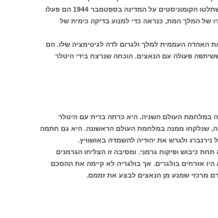
גורמים שרצו למנוע את המידע הזה. כשהשתלטו הקומוניסטים על המדינה בספטמבר 1944 הם פעלו
יו של המלך המת, כנראה כדי למנוע בדיקה כימית של
ת האהדה העממית למלך ולגרום לדה לגיטימציה שלו. הם
שיתפה פעולה עם הנאצים. הוכחה שנרצח בידי היטלר
ה במלחמת העולם השניה. היא כרתה ברית עם היטלר
ה, שנלקחו ממנה במלחמת העולם הראשונה. היא גם חתמה
נירנברג ולגרש את יהודיה להשמדה באושוויץ.
 תחת כיבוש ופיקוח גרמני. ומסיבה זו הצליחו הגרמנים
היו אזרחים בולגרים. אך בולגריה לא קיימה את ההסכם
ורם מרכזי שמנע מן הנאצים לבצע את זממם.