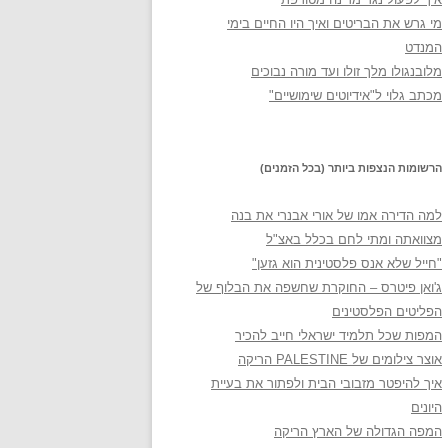
מי גרש את הבריטים ואיך היו החיים בימי
המנדט
מלובנגולו מלך זולו ועד מורה נבוכים
מכתב גלוי ל"אידיוטים שימושיים"
הרשומות הנצפות ביותר (בכל הזמנים)
למה הדירה אמו של אורי אבנרי את בנה
מצוואתה ומתי לחם בכלל באצ"ל
"חייל שלא אנס פלסטינית הוא גזען"
ג'ואן פיטרס – החוקרת שחשפה את הבלוף של
הפליטים הפלסטינים
המפות שכל תלמיד ישראלי חייב להכיר
אוצר צילומים של PALESTINE הריקה
איך להיפטר מזבובי הבית ולפתור את בעיית
היונים
המפה הגדולה של הארץ הריקה