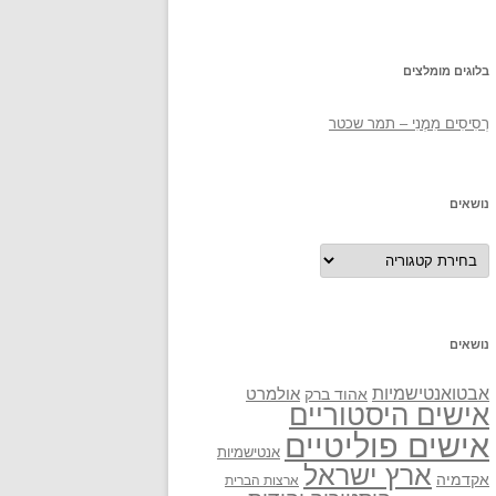
בלוגים מומלצים
רְסִיסִים מִמֶנִי – תמר שכטר
נושאים
נושאים
נושאים
אבטואנטישמיות
אולמרט
אהוד ברק
אישים היסטוריים
אישים פוליטיים
אנטישמיות
ארץ ישראל
אקדמיה
ארצות הברית