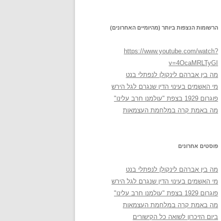
הרשומות הנצפות ביותר (מהיומיים האחרונים)
https://www.youtube.com/watch?
v=4OcaMRLTyGI
מה בין אברהם לינקולן לנפתלי בנט
מי האשמים בעינוי הדין שנגרם לגל הירש
פוגרום 1929 בצפת "עולמנו חרב עלינו"
מה באמת קרה במלחמת העצמאות
פוסטים אחרונים
מה בין אברהם לינקולן לנפתלי בנט
מי האשמים בעינוי הדין שנגרם לגל הירש
פוגרום 1929 בצפת "עולמנו חרב עלינו"
מה באמת קרה במלחמת העצמאות
ביום הזיכרון לשואה כל הקישורים