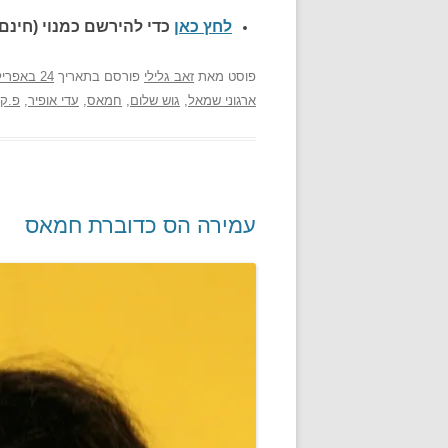
לחץ כאן
כדי להירשם כ
מנוי (חינם)
פוסט
מאת
זאב גלילי
פורסם בתאריך
24 באפריל 2011
ארגוני שמאל
,
גוש שלום
,
חמאס
,
עדי אופיר
,
פ.ק.
עמירה הס כדוברת חמאס