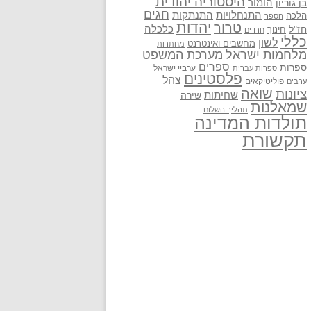
היסטוריה יהודית
בן גוריון
הומור
חגים
התנתקות
התנחלויות
הלכה
הספר
יהדות
טרור
חז"ל
כלכלה
חינוך
חרדים
כללי
לשון
מחשבים ואינטרנט
מחתרות
מלחמות ישראל
מערכת המשפט
ספרים
ספרות
ערביי ישראל
ספרות עברית
פלסטינים
צהל
פוליטיקאים
ערבים
שואה
ציונות
שחיתות
שירה
שמאלנות
תהליך השלום
תולדות המדינה
תקשורת