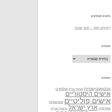
בלוגים מומלצים
רְסִיסִים מִמֶנִי – תמר שכטר
נושאים
נושאים
נושאים
אבטואנטישמיות
אולמרט
אהוד ברק
אישים היסטוריים
אישים פוליטיים
אנטישמיות
ארץ ישראל
אקדמיה
ארצות הברית