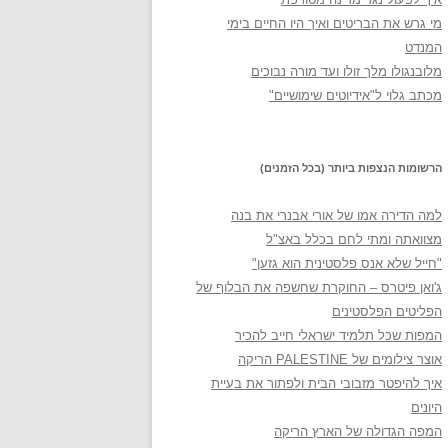
מי גרש את הבריטים ואיך היו החיים בימי
המנדט
מלובנגולו מלך זולו ועד מורה נבוכים
מכתב גלוי ל"אידיוטים שימושיים"
הרשומות הנצפות ביותר (בכל הזמנים)
למה הדירה אמו של אורי אבנרי את בנה
מצוואתה ומתי לחם בכלל באצ"ל
"חייל שלא אנס פלסטינית הוא גזען"
ג'ואן פיטרס – החוקרת שחשפה את הבלוף של
הפליטים הפלסטינים
המפות שכל תלמיד ישראלי חייב להכיר
אוצר צילומים של PALESTINE הריקה
איך להיפטר מזבובי הבית ולפתור את בעיית
היונים
המפה הגדולה של הארץ הריקה