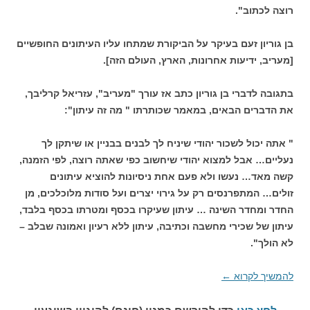
רוצה לכתוב".
בן גוריון זעם בעיקר על הביקורת שמתחו עליו העיתונים החופשיים
[מעריב, ידיעות אחרונות, הארץ, העולם הזה].
בתגובה לדברי בן גוריון כתב אז עורך "מעריב", עזריאל קרליבך,
את הדברים הבאים, במאמר שכותרתו " מה זה עיתון":
" אתה יכול לשכור יהודי שיניח לך לבנים בבניין או שיתקן לך
נעליים… אבל למצוא יהודי שיחשוב כפי שאתה רוצה, לפי הזמנה,
קשה מאד… נעשו ולא פעם אחת ניסיונות להוציא עיתונים
זולים… המתפרנסים רק על גירוי יצרים ועל סודות מלוכלכים, מן
החדר ומחדר השינה … עיתון שעיקרו בכסף ומטרתו בכסף בלבד,
עיתון של שכירי מחשבה וכתיבה, עיתון ללא רעיון ואמונה שבלב –
לא הולך".
להמשיך לקרוא
←