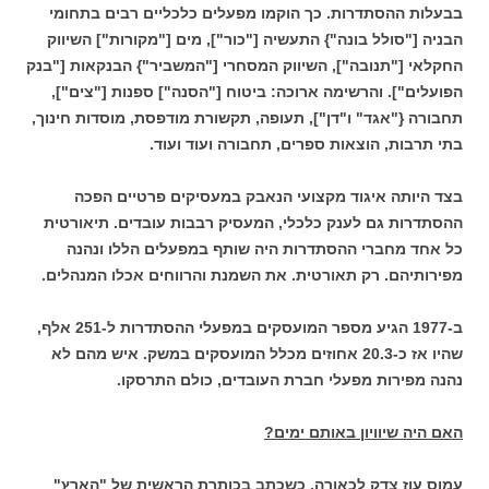
בבעלות ההסתדרות. כך הוקמו מפעלים כלכליים רבים בתחומי
הבניה ["סולל בונה"} התעשיה ["כור"], מים ["מקורות"] השיווק
החקלאי ["תנובה"], השיווק המסחרי ["המשביר"} הבנקאות ["בנק
הפועלים"]. והרשימה ארוכה: ביטוח ["הסנה"] ספנות ["צים"],
תחבורה {"אגד" ו"דן"], תעופה, תקשורת מודפסת, מוסדות חינוך,
בתי תרבות, הוצאות ספרים, תחבורה ועוד ועוד.
בצד היותה איגוד מקצועי הנאבק במעסיקים פרטיים הפכה
ההסתדרות גם לענק כלכלי, המעסיק רבבות עובדים. תיאורטית
כל אחד מחברי ההסתדרות היה שותף במפעלים הללו ונהנה
מפירותיהם. רק תאורטית. את השמנת והרווחים אכלו המנהלים.
ב-1977 הגיע מספר המועסקים במפעלי ההסתדרות ל-251 אלף,
שהיו אז כ-20.3 אחוזים מכלל המועסקים במשק. איש מהם לא
נהנה מפירות מפעלי חברת העובדים, כולם התרסקו.
האם היה שיוויון באותם ימים?
עמוס עוז צדק לכאורה, כשכתב בכותרת הראשית של "הארץ"