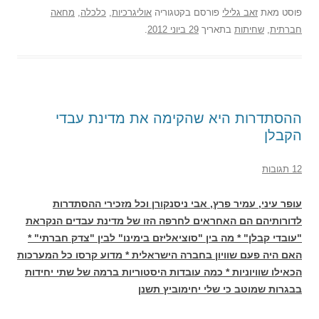
פוסט
מאת
זאב גלילי
פורסם בקטגוריה
אוליגרכיות
,
כלכלה
,
מחאה
חברתית
,
שחיתות
בתאריך
29 ביוני 2012
.
ההסתדרות היא שהקימה את מדינת עבדי
הקבלן
12 תגובות
עופר עיני, עמיר פרץ, אבי ניסנקורן וכל מזכירי ההסתדרות
לדורותיהם הם האחראים לחרפה הזו של מדינת עבדים הנקראת
"עובדי קבלן" *
מה בין "סוציאליזם בימינו" לבין "צדק חברתי" *
האם היה פעם שוויון בחברה הישראלית * מדוע קרסו כל המערכות
הכאילו שוויוניות * כמה עובדות היסטוריות ברמה של שתי יחידות
בבגרות שמוטב כי שלי יחימוביץ תשנן