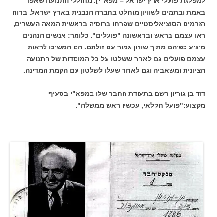
למפלגת פועלי ארץ ישראל – מפא"י]. מחוללי התנועה שאפו
באמת ובתמים לשוויון מוחלט בחברה הנבנית בארץ ישראל. ברוח
הזרמים הסוציאליסטיים שפרחו ברוסיה בראשית המאה העשרים,
ראו עצמם בראש ובראשונה "פועלים". כלומר: אנשים הנהנים
מיגיע כפיהם מתוך שוויון גמור עם זולתם. הם המשיכו לראות
עצמם פועלים גם לאחר ששלטו על כל המוסדות של התנועה
הציונית ומשאביה וגם לאחר שעלו לשלטון עם הקמת המדינה.
דוד בן גוריון רשם בתעודת החבר שלו במפא"י בסעיף
מקצוע:"פועל חקלאי, עכשיו ראש ממשלה".