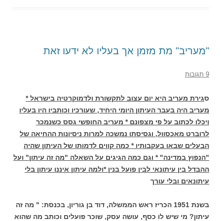
"מעריב" מת מזמן אך בעליו לא ידעו זאת
9 תגובות
ס
גירת מעריב היא יום עצוב לתקשורת ולדמוקרטיה בישראל *
מעריב היה בעבר העיתון היומי היחיד, שעורכיו וכותביו היו בעליו
ויכלו לכתוב על פי מצפונם * מעריב החופשי גסס כשנמכר
לרוברט מאכסוול, וגסיסתו נמשכה למרות ניסיונות ההחיאה של
הבעלים שבאו בעקבותיו * כמה קווים לדמותו של העיתון שהיה
"הנפוץ במדינה" * וגם כמה הגיגים על השאלה "מה זה עיתון" ועל
ההבדל בין עיתונאי לבין פועל בנין *ולמה עיתון איננו עיתון בלי
עיתונאים ובלי עור
ך
בשנת 1951 הכריז ראש הממשלה, דוד בן גוריון, בכנסת: " מה זה
עיתון? מי שיש לו כסף, עושה עסק, שוכר פועלים וכותב מה שהוא