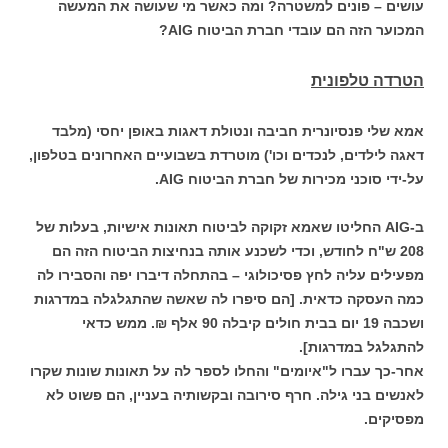
עושים – פונים למשטרה? ומה כאשר מי שעושה את המעשה
המכוער הזה הם עובדי חברת הביטוח AIG?
הטרדה טלפונית
אמא שלי פנסיונרית חביבה ונטולת דאגות באופן יחסי (מלבד
דאגה לילדים, לנכדים וכו') מוטרדת בשבועיים האחרונים בטלפון,
על-ידי סוכני מכירות של חברת הביטוח AIG.
ב-AIG החליטו שאמא זקוקה לביטוח תאונות אישיות, בעלות של
208 ש"ח לחודש, וכדי לשכנע אותה בנחיצות הביטוח הזה הם
מפעילים עליה לחץ פסיכולוגי – בהתחלה דיברו יפה והסבירו לה
כמה העסקה כדאית. [הם סיפרו לה שאשה שהתגלגלה במדרגות
ושכבה 19 יום בבית חולים קיבלה 90 אלף ₪. ממש כדאי
להתגלגל במדרגות].
אחר-כך עברו ל"איומים" והחלו לספר לה על תאונות שונות שקרו
לאנשים בני גילה. חרף סירובה ובקשותיה בעניין, הם פשוט לא
מפסיקים.