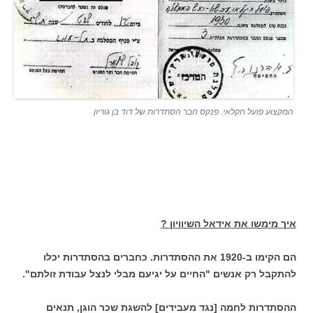
המקצוע פועל חקלאי. פנקס חבר הסתדרות של דוד בן גוריון
איך מימשו את אידאל השיוויון ?
הם הקימו ב-1920 את ההסתדרות. כחברים בהסתדרות יכלו
להתקבל רק אנשים "החיים על יגיעם מבלי לנצל עבודת זולתם".
ההסתדרות לחמה [נגד מעבידים] להשגת שכר הוגן, תנאים