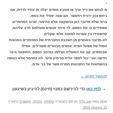
י
ם לנחש אם נייר ערך או מטבע מסוים יעלה או עתיד לרדת. אם
ניחש נכון ירוויח ויתעשר. אם שגה יפסיד את כספו.
ברור שלא מדובר כאן בהשקעה אלא בהימור, שרוב המהמרים
מפסידים בו את כספם. לוי איתר אנשים שעולמם חרב עליהם,
שהפסידו בין עשרות למאות אלפי שקלים.
לא מדובר באנשים מן השכבה החברתית של המהמרים במכונות
המזל של מפעל הפיס. אנשים מבוגרים משכילים, אפילו
מבוססים, קנו את האשליה ושילמו במיטב כספם.
התופעה אינה
חדשה ואני יכול לספר עליה מניסיון אישי. לא כמהמר אלא כצופה
בהשתאות על התנהגות חסרת פשר של בני אדם.
להמשיך לקרוא
←
לחץ כאן
כדי להירשם כ
מנוי (חינם) להיגיון בשיגעון
פוסט
מאת
זאב גלילי
פורסם בקטגוריה
טלוויזיה
,
כלכלה
,
תקשורת
בתאריך
31 באוגוסט 2016
.