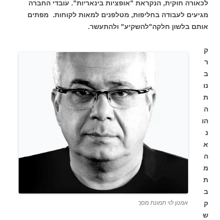
לכאורה חוקית, הנקראת "אופציות בינאריות". עובדי החברה
מגיעים לעבודה בחליפות, מטלפנים למאות לקוחות. מפתים
אותם בלשון חלקה"להשקיע" ולהתעשר.
ק
ר
ב
נו
ת
ה
הו
נ
א
ה
מ
ת
ב
ק
אמנון לוי תמונת מסך
ש