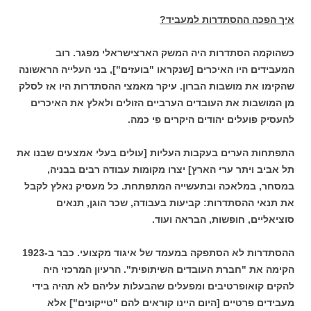
איך הפכה ההסתדרות למעביד?
כשהוקמה הסתדרות היה המשק הארצישראלי מפגר. רוב
המעבידים היו האיכרים [שנקראו "בועזים"], בני העלייה הראשונה
שהקימו את מושבות הברון. עיקר מאמצי ההסתדרות היו אז לסלק
מן המושבות את העובדים הערביים הזולים ולאלץ את האיכרים
להעסיק פועלים יהודים היקרים פי כמה.
התפתחות הערים בעקבות העליות [עולים בעלי אמצעים שבנו את
תל אביב ויתר ערי הארץ] יצרו מקומות עבודה רבים בבניה,
במסחר, במלאכה ובתעשייה המתפתחת. כל מעסיק נאלץ לקבל
את תנאי ההסתדרות: קביעות בעבודה, שכר הוגן, תנאים
סוציאליים, חופשות, הבראה ועוד.
ההסתדרות לא הסתפקה במעמד של איגוד מקצועי. כבר ב-1923
הקימה את "חברת העובדים השיתופית". הרעיון המרכזי היה
להקים קואופרטיבים ומפעלים שהבעלות עליהם לא תהיה בידי
מעבידים פרטיים [היום היינו קוראים להם "טייקונים"] אלא