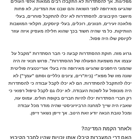
מפליגות. אך להסתדרות לא התקבלו רבים ממאות אלפי העולים
שהגיעו מאירופה לפני השואה והם שבנו את המדינה, לא פחות
מיושבי הקיבוצים. להסתדרות לא יכלו להתקבל סוחרים, בעלי
מלאכה זעירים, חנוונים, רוכלים, בעלי קיוסקים, חקלאי המושבות
הוותיקות. כל מי שהיה חשוד בכך שהוא חלילה מעסיק איזה עוזר
לקיוסק שלו היה פסול.
גרוע מזה. חוקת ההסתדרות קבעה כי חבר הסתדרות "מקבל על
עצמו את משמעת הפעולה של ההסתדרות". פרוש תנאי זה היה
שהמוני היחפנים שהגיעו מאירופה והיו בעלי אוריינטציה פוליטית
שונה מזו של מפא"י (בית"רים, ציונים כלליים וסתם "עמך") לא
יכלו להתקבל להסתדרות. הם לא יכלו לקבל עבודה כי להסתדרות
היה מונופול על לשכות העבודה. לא יכלו גם לקבל טיפול רפואי כי
רק חברי הסתדרות יכלו להיות חברים בקופת חולים. עמוס עוז,
שאביו היה שייך למחנה הרביזיוניסטי שהיה מודר מכל עבודה
ומכל טובת הנאה יודע זאת היטב. אך זייפן נשאר זייפן.
ולאחר הקמת המדינה?
האם דרי המעברות קיבלו אותן זכויות שהיו לחבר הקיבוץ