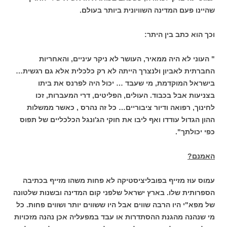
שהיינו פעם המדינה השוויונית ביותר בעולם.
וכך הוא כתב בין היתר:
" העוני לא היה ממאיר, העושר לא ניקר עיניים, והאחריות
החברתית לאביון ולנצרך הייתה לא רק כלכלית אלא גם רגשית…
בישראל המוקדמת, מי שעבד … יכול היה לפרנס את ביתו
בצניעות אבל בכבוד. העולים, הפליטים, דרי המעברות, זכו
לחינוך, רפואה ודיור ציבוריים… כל זה נהרס , כאשר ממשלות
ההון הגדול עודדו ואף ליבו את חוקי הג'ונגל הכלכליים של תפוס
כפי יכולתך".
האמנם?
עמוס עוז מזייף בפובליציסטיקה לא פחות משהו מזייף בכתיבה
הספרותית שלו. בארץ ישראל שלפני קום המדינה ובשנות שלטונה
של מפא"י היו הרבה שווים אבל היו ששווים יותר ושווים פחות.
כל
מי שנהנה מהגנת ההסתדרות או עבד במפעליה אכן נהנה מזכויות