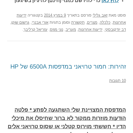
לחץ כאן
כדי להירשם כ
מנוי (חינם) להיגיון בשיגעון
פוסט
מאת
זאב גלילי
פורסם בתאריך
9 במרץ 2014
בקטגוריה
ידיעות
אחרונות
,
כלכלה
,
מצרים
,
תקשורת
וסומן בתגיות
אורי אבנרי
,
גרשום שוקן
,
דב יודקובסקי
,
ידיעות אחרונות
,
מעריב
,
נוני מוזס
,
עזריאל קרליבך
.
זהירות: חמור טרויאני במדפסות 6500A של HP
10 תגובות
המדפסת המצויינת שלי השתגעה לפתע * פלטה
הודעות מוזרות ממקור לא ברור שחיסלו את מיכלי
הדיו * חששתי מוירוס קטלני או שסוס טרויאני אלים