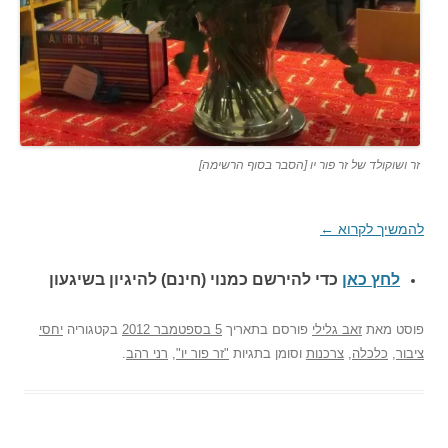
זר ושוקולד של זר פור יו [הסבר בסוף הרשימה]
להמשיך לקרוא
←
לחץ כאן
כדי להירשם כ
מנוי (חינם) להיגיון בשיגעון
פוסט
מאת
זאב גלילי
פורסם בתאריך
5 בספטמבר 2012
בקטגוריה
יחסי
ציבור
,
כלכלה
,
צרכנות
וסומן בתגיות
"זר פור יו"
,
רני רהב
.