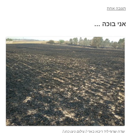
תגובה אחת
אני בוכה …
שדה שרוף ליד ריבוץ בארי [ צילום ניצן כהן ]