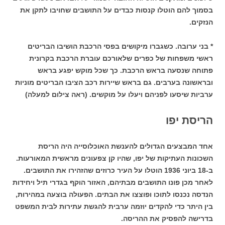
בסמוך להם הוטלו קנסות כבדים על התושבים שחויבו לתקן את
הנזקים.
* בני ערובה. כשגברו מיקושים בפסי הרכבת הושיבו הבריטים
ראשי משפחות של כפרים שלאורכם עוברת הרכבת בקרונית
פתוחה שנסעה בראש הרכבת. כך שכל מוקש יפגע בראש
ובראשונה בערבים. גם בראש שיירות רכב הציבו הבריטים מוניות
ערביות שיסעו לפניהם ויעלו על מוקשים. (ראה צילום למעלה)
הריסת יפו
אחד המבצעים הגדולים להענשת האוכלוסייה היה הריסת
השכונות העתיקות של יפו, שהיו קן צפעונים מראשית המאורעות.
ב-18 ביוני 1936 הוטלו על העיר כרוזים שהזהירו את התושבים.
לאחר מכן פונו התושבים מבתיהם, האזור הוקף בגדרי תיל ויחידות
הנדסה נכנסו לתוכו ופוצצו את הבתים. הפעולה בוצעה במהירות,
בין היתר כדי להקדים יוזמה ערבית להגשת עתירות לבית המשפט
בדרישה להפסיק את ההריסה.