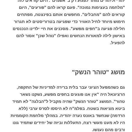
יהודי וליהודים מותר לפגוע רק ב"אשמים". היום קוראים לזה
"מלחמה בעצימות נמוכה". פעם קראו להם "פורעים", היום
קוראים להם "מחבלים". מחפשים אותם בפינצטה, מפתחים
חימוש מיוחד לחיל האוויר כדי שפגיעה בטרוריסטים לא תגרור
חלילה פגיעה ב"חפים מפשע". מסכנים את חיי ילדינו הנכנסים
באישון לילה למאורות הנחשים ואפילו "נוהל שכן" אסור להם
להפעיל.
מושג "טוהר הנשק"
גם כשהמפעל הציוני עבר בלית ברירה למדיניות של התקפה,
הרציונאל היה "אין אנו פוגעים בחפים מפשע, נשקנו נשאר
טהור". המושג "טוהר הנשק" שהיה מקביל ל"הבלגה" לא תמיד
ביטא מציאות בשטח. בפלמ"ח לא היססו לסרס ערבי (ללא
הרדמה) שנחשד באונס נערה יהודיה. במהלך מלחמת הקוממיות
היו לא מעט מעשי רצח, התעללות וביזה של יחידים שתמיד גונו
ורבים מהם נענשו.