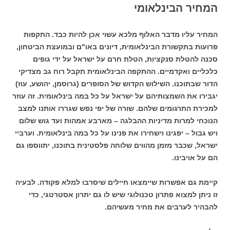
המחיר הבינלאומי
המחיר עליו מדבר האלוף מלכא עשוי אכן להיות כבד. התקפות
פרועות בתקשורת הבינלאומית, דיונים באו"ם ובמועצת הביטחון,
סכנה להטלת סנקציות, הטלת חרם על ישראל על ידי גופים
כלכליים ואקדמיים. ההתקפה הבינלאומית תקבל רוח גב מצדיקי
הדור שבתוכנו. השילוש הקדוש של הסופרים (גרוסמן, יהושע, עוז)
יגבירו את השמצותיהם על ישראל על כל במה בינלאומית. זה עוזר
למכירת התרגומים שלהם. שורה של יפי נפש שגררו אותנו למצב
הנוכחי למרות מדיניות ההבלגה – מארבע אמהות ועד גוש שלום
ויש גבול – יפגינו וישחירו את פנינו על כל במה בינלאומית. וערביי
ישראל, שכבר מזמן מהווים שלוחה פלסטינית בתוכנו, יתווספו גם
הם על אויבינו.
קיימת גם אפשרות שיימצאו חיילים שיסרבו למלא פקודה. לבעיה
זו ניתן למצוא פתרון טכנולוגי שיש לו גם יתרון אסטרטגי, כדי
להבהיר לערבים את מחיר מעשיהם.