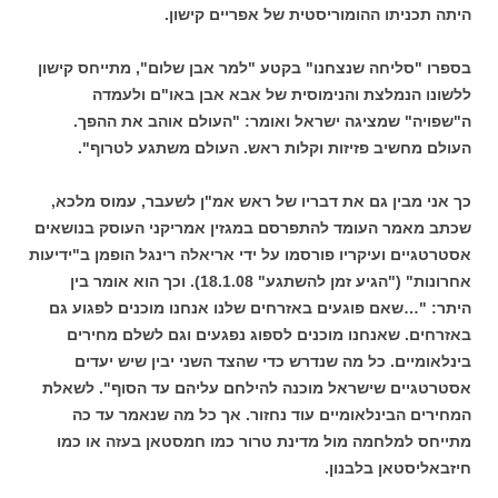
היתה תכניתו ההומוריסטית של אפריים קישון.
בספרו "סליחה שנצחנו" בקטע "למר אבן שלום", מתייחס קישון
ללשונו הנמלצת והנימוסית של אבא אבן באו"ם ולעמדה
ה"שפויה" שמציגה ישראל ואומר: "העולם אוהב את ההפך.
העולם מחשיב פזיזות וקלות ראש. העולם משתגע לטרוף".
כך אני מבין גם את דבריו של ראש אמ"ן לשעבר, עמוס מלכא,
שכתב מאמר העומד להתפרסם במגזין אמריקני העוסק בנושאים
אסטרטגיים ועיקריו פורסמו על ידי אריאלה רינגל הופמן ב"ידיעות
אחרונות" ("הגיע זמן להשתגע" 18.1.08). וכך הוא אומר בין
היתר: "…שאם פוגעים באזרחים שלנו אנחנו מוכנים לפגוע גם
באזרחים. שאנחנו מוכנים לספוג נפגעים וגם לשלם מחירים
בינלאומיים. כל מה שנדרש כדי שהצד השני יבין שיש יעדים
אסטרטגיים שישראל מוכנה להילחם עליהם עד הסוף". לשאלת
המחירים הבינלאומיים עוד נחזור. אך כל מה שנאמר עד כה
מתייחס למלחמה מול מדינת טרור כמו חמסטאן בעזה או כמו
חיזבאליסטאן בלבנון.