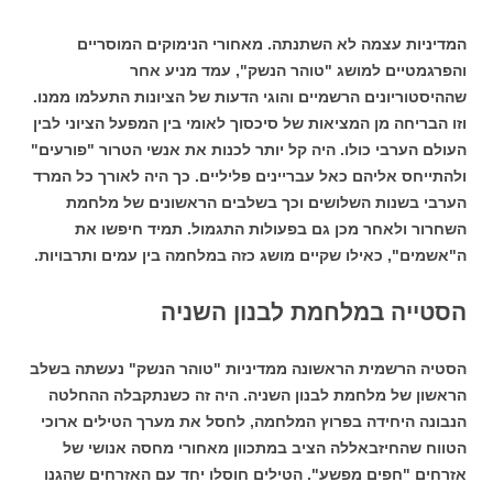
המדיניות עצמה לא השתנתה. מאחורי הנימוקים המוסריים
והפרגמטיים למושג "טוהר הנשק", עמד מניע אחר
שההיסטוריונים הרשמיים והוגי הדעות של הציונות התעלמו ממנו.
וזו הבריחה מן המציאות של סיכסוך לאומי בין המפעל הציוני לבין
העולם הערבי כולו. היה קל יותר לכנות את אנשי הטרור "פורעים"
ולהתייחס אליהם כאל עבריינים פליליים. כך היה לאורך כל המרד
הערבי בשנות השלושים וכך בשלבים הראשונים של מלחמת
השחרור ולאחר מכן גם בפעולות התגמול. תמיד חיפשו את
ה"אשמים", כאילו שקיים מושג כזה במלחמה בין עמים ותרבויות.
הסטייה במלחמת לבנון השניה
הסטיה הרשמית הראשונה ממדיניות "טוהר הנשק" נעשתה בשלב
הראשון של מלחמת לבנון השניה. היה זה כשנתקבלה ההחלטה
הנבונה היחידה בפרוץ המלחמה, לחסל את מערך הטילים ארוכי
הטווח שהחיזבאללה הציב במתכוון מאחורי מחסה אנושי של
אזרחים "חפים מפשע". הטילים חוסלו יחד עם האזרחים שהגנו