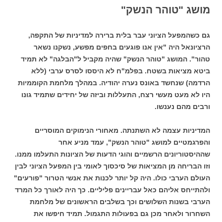
מושג "טוהר הנשק"
גם כשהמפעל הציוני עבר בלית ברירה למדיניות של התקפה,
הרציונאל היה "אין אנו פוגעים בחפים מפשע, נשקנו נשאר
טהור". המושג "טוהר הנשק" שהיה מקביל ל"הבלגה" לא תמיד
ביטא מציאות בשטח. בפלמ"ח לא היססו לסרס ערבי (ללא
הרדמה) שנחשד באונס נערה יהודיה. במהלך מלחמת הקוממיות
היו לא מעט מעשי רצח, התעללות וביזה של יחידים שתמיד גונו
ורבים מהם נענשו.
המדיניות עצמה לא השתנתה. מאחורי הנימוקים המוסריים
והפרגמטיים למושג "טוהר הנשק", עמד מניע אחר
שההיסטוריונים הרשמיים והוגי הדעות של הציונות התעלמו ממנו.
וזו הבריחה מן המציאות של סיכסוך לאומי בין המפעל הציוני לבין
העולם הערבי כולו. היה קל יותר לכנות את אנשי הטרור "פורעים"
ולהתייחס אליהם כאל עבריינים פליליים. כך היה לאורך כל המרד
הערבי בשנות השלושים וכך בשלבים הראשונים של מלחמת
השחרור ולאחר מכן גם בפעולות התגמול. תמיד חיפשו את