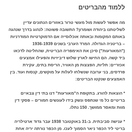
ללמוד מהבריטים
מה אפשר לעשות מול מעשי טרור באזורים הנתונים עדיין
לשליטתנו ביהודה ושומרון? התשובה פשוטה: לנהוג בדרך שנהגה
באותם המקומות ובאותה אוכלוסייה אם הדמוקרטיות המודרניות
– בריטניה הגדולה. המרד הערבי בשנים 1936-1939
("המאורעות") סיכן את האימפריה הבריטית, שהחליטה לדכאו
ביד קשה. הם החישו לארץ שלוש דיביזיות והפעילו אמצעים
אכזריים: תליות, הפצצות מן האוויר, הריסת בתים, עקירת
פרדסים, בני ערובה שנשלחו לעלות על מוקשים, קנסות ועוד. בין
האמצעים שנקטו הבריטים:
* הוצאות להורג. בתקופת ה"מאורעות" דנו בתי דין צבאיים
בריטיים כל מי שנתפס ונשק בידו לעונשים חמורים – פסקי דין
מוות ומאסר ממושך. 150 נתלו.
* ענישה סביבתית. ב-31 באוקטובר 1938 עבר גדוד ארטילריה
בריטי ליד הכפר ניאר הסמוך לעכו. מן הכפר נורתה יריה אחת