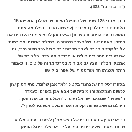
("חרב היונה" 322).
ובכן, אחרי 125 שנים של המפעל הציוני שבמהלכן התקיימו 15
מלחמות בינינו לבין הערבים (למעשה מדובר במלחמה אחת
ממושכת עם הפסקות קצרות) הגיע הזמן להוציא מידי הערבים את
היתרון האסטרטגי של העדר סימטריה. במילים אחרות ומפורשות:
על כל קסאם הנורה לעבר שדרות יירה פגז לעבר מקור הירי, גם
אם זה בית ספר בית חולים או מרכז הומה אדם. כל ריכוז של
אמצעי חבלה יופצץ גם אם הוא במרכז מחנה פליטים. זו כאמור
היתה תכניתו ההומוריסטית של אפריים קישון.
בספרו "סליחה שנצחנו" בקטע "למר אבן שלום", מתייחס קישון
ללשונו הנמלצת והנימוסית של אבא אבן באו"ם ולעמדה
ה"שפויה" שמציגה ישראל ואומר: "העולם אוהב את ההפך.
העולם מחשיב פזיזות וקלות ראש. העולם משתגע לטרוף".
כך אני מבין גם את דבריו של ראש אמ"ן לשעבר, עמוס מלכא,
שכתב מאמר שעיקריו פורסמו על ידי אריאלה רינגל הופמן