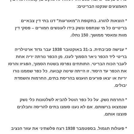
האמצעים שנקטו הבריטים:
* הוצאות להורג. בתקופת ה"מאורעות" דנו בתי דין צבאיים
בריטיים כל מי שנתפס ונשק בידו לעונשים חמורים – פסקי דין
מוות ומאסר ממושך. 150 נתלו.
* ענישה סביבתית. ב-31 באוקטובר 1938 עבר גדוד ארטילריה
בריטי ליד הכפר ניאר הסמוך לעכו. מן הכפר נורתה יריה אחת
לעבר הכוח הבריטי. התותחים נפרסו בשטח הסמוך, הפגיזו והרסו
את הכפר עד היסוד. זו הייתה שיטה קבועה. כל כפר שממנו נורו
יריות או יצאו פורעים הוענש בהריסת בתים, החרמות והשמדת
יבולים.
* החרמת נשק. על כל כפר הוטל להביא לשלטונות כלי נשק
שנמצאו ברשותם. אם לא נענו סומנו בתים להריסה וחבלנים
פוצצו אותם.
* פעולות תגמול. בספטמבר 1938 רצח פלשתיני את עוזר הנציב