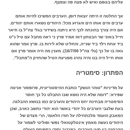
עליהם בגופם ואיש לא פצה פה וצפצף.
אך החלטה זו היתה יוצאת דופן. הערבים המשיכו להיות אותם
ערבים והים אותו הים והגרוע מכל: היהודים נשארו אותם יהודים.
אם היה צורך בהוכחה לכך היא ניתנה בשידור בגלי צה"ל בו תיאר
חייל באזני שר הבטחון דאז אמיר פרץ כי ראה מחבל עם טיל נ"ט
ביד אחת וילד ביד שנייה, והחליט שלא לירות בו. פרץ אמר שהוא
גאה בו על כך (גלי צה"ל 16/7/06). מענין מה היה אומר פרץ אם
אותו חייל היה בנו והיה נהרג מפגיעת הטיל שהחזיק ה"מחבל".
הפתרון: סימטריה
על מדיניות "טוהר הנשק" כותבת ההיסטוריונית, פרופסור אניטה
שפירא: "דומה שלא היה נושא שבו התבלט כל כך חוסר
הסימטריה מבחינת יחס היהודים והערבים כמו בנושא ההבלגה.
בעת שלגבי הערבים כל יהודי באשר הוא יהודי נחשב כאויב, שכן
המאבק הועמד מלכתחילה על חודו הלאומי, הרי מצדם של
היהודים נעשה מאמץ אינטלקטואלי נפשי ופוליטי לשמור על
ההבחנה בין סוגי הערבים, כמרכיב יסודי בתפיסת העולם…