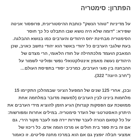
הפתרון: סימטריה
על מדיניות "טוהר הנשק" כותבת ההיסטוריונית, פרופסור אניטה
שפירא: "דומה שלא היה נושא שבו התבלט כל כך חוסר
הסימטריה מבחינת יחס היהודים והערבים כמו בנושא ההבלגה.
בעת שלגבי הערבים כל יהודי באשר הוא יהודי נחשב כאויב, שכן
המאבק הועמד מלכתחילה על חודו הלאומי, הרי מצדם של
היהודים נעשה מאמץ אינטלקטואלי נפשי ופוליטי לשמור על
ההבחנה בין סוגי הערבים, כמרכיב יסודי בתפיסת העולם…
("חרב היונה" 322).
ובכן, אחרי 125 שנים של המפעל הציוני שבמהלכן התקיימו 15
מלחמות בינינו לבין הערבים (למעשה מדובר במלחמה אחת
ממושכת עם הפסקות קצרות) הגיע הזמן להוציא מידי הערבים את
היתרון האסטרטגי של העדר סימטריה. במילים אחרות ומפורשות:
על כל קסאם הנורה לעבר שדרות יירה פגז לעבר מקור הירי, גם
אם זה בית ספר בית חולים או מרכז הומה אדם. כל ריכוז של
אמצעי חבלה יופצץ גם אם הוא במרכז מחנה פליטים. זו כאמור