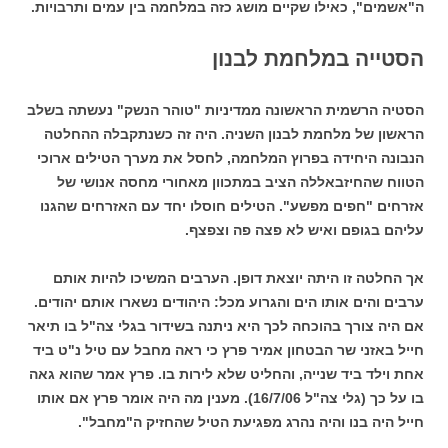
ה"אשמים", כאילו שקיים מושג כזה במלחמה בין עמים ותרבויות.
הסטייה במלחמת לבנון
הסטיה הרשמית הראשונה ממדיניות "טוהר הנשק" נעשתה בשלב
הראשון של מלחמת לבנון השניה. היה זה כשנתקבלה ההחלטה
הנבונה היחידה בפרוץ המלחמה, לחסל את מערך הטילים ארוכי
הטווח שהחיזבאללה הציב במתכוון מאחורי מחסה אנושי של
אזרחים "חפים מפשע". הטילים חוסלו יחד עם האזרחים שהגנו
עליהם בגופם ואיש לא פצה פה וצפצף.
אך החלטה זו היתה יוצאת דופן. הערבים המשיכו להיות אותם
ערבים והים אותו הים והגרוע מכל: היהודים נשארו אותם יהודים.
אם היה צורך בהוכחה לכך היא ניתנה בשידור בגלי צה"ל בו תיאר
חייל באזני שר הבטחון אמיר פרץ כי ראה מחבל עם טיל נ"ט ביד
אחת וילד ביד שנייה, והחליט שלא לירות בו. פרץ אמר שהוא גאה
בו על כך (גלי צה"ל 16/7/06). מענין מה היה אומר פרץ אם אותו
חייל היה בנו והיה נהרג מפגיעת הטיל שהחזיק ה"מחבל".