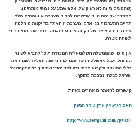
על פתרון זה שמעתי מפי ידידי פרופסור חיים ירניצקי מהטכניון
(שהטעים כי זה לא רעיון שלו אלא שמע עליו מפי מומחים).
מסתבר שקיימת היום אפשרות להקים מערכת אוטומטית שלא
תחייב התערבות בני אדם. מערכת זו תאתר בדייקנות מוחלטת
את נקודת היציאה של רקטה או פגז מרגמה ותגיב אוטומטית בירי
לאותה מטרה.
אין סיכוי שהממשלה השלומאלית הנוכחית תוכל להביא לשינוי
המיוחל. אבל ממשלה חדשה ומנהיגות נחושה תצליח לשנות את
כללי המשחק ולקבוע מחיר כזה לדם יהודי שיהפוך כל התקפה על
ישראל לבלתי נסבלת לתוקף.
קישורים למאמרים אחרים באתר:
האם הגיע קץ עידן טוהר הנשק
http://www.zeevgalili.com/?p=337