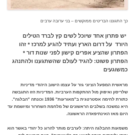
כך התגוננו הבריטים ממוקשים – בני ערובה ערבים
יש פתרון אחד שיוכל לשים קץ לברד הטילים
היורד על דרום הארץ ועתיד להגיע למרכז * זהו
הפתרון שהציע אפרים קישון לפני שנות דור *
הפתרון פשוט: להגיד לעולם שהשתגענו ולהתנהג
כמשוגעים
מראשית המפעל הציוני גזר על עצמו הישוב היהודי מדיניות
שלריסון ואיפוק מול ההתקפות הערביות. המדיניות הזו התגבשה
כתורת לחימה אסטרטגית ב"מאורעות" 1936 וכונתה "הבלגה".
היא נמשכה בשלבים הראשונים של מלחמת השחרור ומיושמת עד
היום מאז האינתיפאדה הראשונה.
משמעות ההבלגה היתה: לערבים מותר להרוג כל יהודי באשר הוא