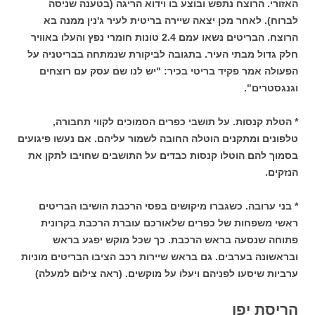
האזורי. הרוצח נתפש ובוצע בו וידוא הריגה (בטענה שניסה
לברוח). לאחר מכן יצאה שיירה בריטית לעיר ג'נין ממנה בא
הרוצח. הבריטים נשאו עמם 2.4 טונות חומרי נפץ והעלו באוויר
חלק גדול מבתי העיר. בתגובה לביקורת שנמתחה בבריטניה על
הפעולה אמר פקיד בריטי בכיר: "יש לנו שם עסק עם רוצחים
וגנגסטרים".
* הטלת קנסות. על תושבי כפרים הסמוכים לקווי תחבורה,
טלפונים ומתקנים הוטלה החובה לשמור עליהם. אם נעשו פיגועים
בסמוך להם הוטלו קנסות כבדים על התושבים שחויבו לתקן את
הנזקים.
* בני ערובה. כשגברו מיקושים בפסי הרכבת הושיבו הבריטים
ראשי משפחות של כפרים שלאורכם עוברת הרכבת בקרונית
פתוחה שנסעה בראש הרכבת. כך שכל מוקש יפגע בראש
ובראשונה בערבים. גם בראש שיירות רכב הציבו הבריטים מוניות
ערביות שיסעו לפניהם ויעלו על מוקשים. (ראה צילום למעלה)
הריסת יפו