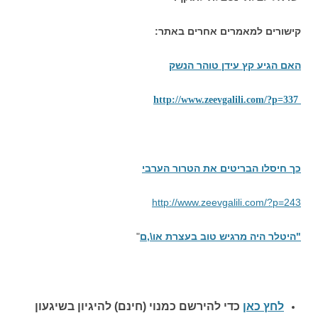
קישורים למאמרים אחרים באתר:
האם הגיע קץ עידן טוהר הנשק
http://www.zeevgalili.com/?p=337
כך חיסלו הבריטים את הטרור הערבי
http://www.zeevgalili.com/?p=243
"היטלר היה מרגיש טוב בעצרת או\,ם
"
לחץ כאן
כדי להירשם כ
מנוי (חינם) להיגיון בשיגעון