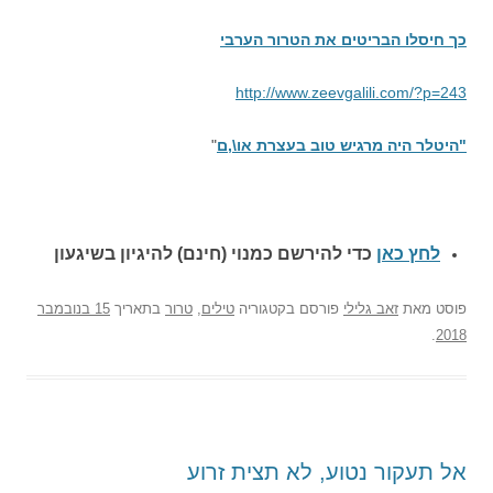
כך חיסלו הבריטים את הטרור הערבי
http://www.zeevgalili.com/?p=243
"היטלר היה מרגיש טוב בעצרת או\,ם
"
לחץ כאן
כדי להירשם כ
מנוי (חינם) להיגיון בשיגעון
פוסט
מאת
זאב גלילי
פורסם בקטגוריה
טילים
,
טרור
בתאריך
15 בנובמבר
.
2018
אל תעקור נטוע, לא תצית זרוע