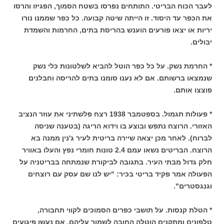
לעבר הכוח הבריטי. התותחים נפרסו בשטח הסמוך, הפגיזו והרסו
את הכפר עד היסוד. זו הייתה שיטה קבועה. כל כפר שממנו נורו
יריות או יצאו פורעים הוענש בהריסת בתים, החרמות והשמדת
יבולים.
* החרמת נשק. על כל כפר הוטל להביא לשלטונות כלי נשק
שנמצאו ברשותם. אם לא נענו סומנו בתים להריסה וחבלנים
פוצצו אותם.
* פעולות תגמול. בספטמבר 1938 רצח פלשתיני את עוזר הנציב
האזורי. הרוצח נתפש ובוצע בו וידוא הריגה (בטענה שניסה
לברוח). לאחר מכן יצאה שיירה בריטית לעיר ג'נין ממנה בא
הרוצח. הבריטים נשאו עמם 2.4 טונות חומרי נפץ והעלו באוויר
חלק גדול מבתי העיר. בתגובה לביקורת שנמתחה בבריטניה על
הפעולה אמר פקיד בריטי בכיר: "יש לנו שם עסק עם רוצחים
וגנגסטרים".
* הטלת קנסות. על תושבי כפרים הסמוכים לקווי תחבורה,
טלפונים ומתקנים הוטלה החובה לשמור עליהם. אם נעשו פיגועים