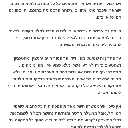
ויש גבול – יפגינו וישחירו את פנינו על כל במה בינלאומית. וערביי
ישראל, שכבר מזמן מהווים שלוחה פלסטינית בתוכנו, יתווספו גם
הם על אויבינו.
קיימת גם אפשרות שיימצאו חיילים שיסרבו למלא פקודה. לבעיה
זו ניתן למצוא פתרון טכנולוגי שיש לו גם יתרון אסטרטגי, כדי
להבהיר לערבים את מחיר מעשיהם.
על פתרון זה שמעתי מפי ידידי פרופסור חיים ירניצקי מהטכניון
(שהטעים כי זה לא רעיון שלו אלא שמע עליו מפי מומחים).
מסתבר שקיימת היום אפשרות להקים מערכת אוטומטית שלא
תחייב התערבות בני אדם. מערכת זו תאתר בדייקנות מוחלטת
את נקודת היציאה של רקטה או פגז מרגמה ותגיב אוטומטית בירי
לאותה מטרה.
אין סיכוי שהממשלה השלומאלית הנוכחית תוכל להביא לשינוי
המיוחל. אבל ממשלה חדשה ומנהיגות נחושה תצליח לשנות את
כללי המשחק ולקבוע מחיר כזה לדם יהודי שיהפוך כל התקפה על
ישראל לבלתי נסבלת לתוקף.