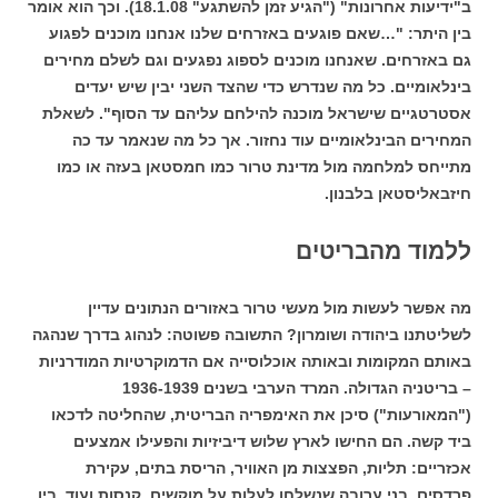
ב"ידיעות אחרונות" ("הגיע זמן להשתגע" 18.1.08). וכך הוא אומר
בין היתר: "…שאם פוגעים באזרחים שלנו אנחנו מוכנים לפגוע
גם באזרחים. שאנחנו מוכנים לספוג נפגעים וגם לשלם מחירים
בינלאומיים. כל מה שנדרש כדי שהצד השני יבין שיש יעדים
אסטרטגיים שישראל מוכנה להילחם עליהם עד הסוף". לשאלת
המחירים הבינלאומיים עוד נחזור. אך כל מה שנאמר עד כה
מתייחס למלחמה מול מדינת טרור כמו חמסטאן בעזה או כמו
חיזבאליסטאן בלבנון.
ללמוד מהבריטים
מה אפשר לעשות מול מעשי טרור באזורים הנתונים עדיין
לשליטתנו ביהודה ושומרון? התשובה פשוטה: לנהוג בדרך שנהגה
באותם המקומות ובאותה אוכלוסייה אם הדמוקרטיות המודרניות
– בריטניה הגדולה. המרד הערבי בשנים 1936-1939
("המאורעות") סיכן את האימפריה הבריטית, שהחליטה לדכאו
ביד קשה. הם החישו לארץ שלוש דיביזיות והפעילו אמצעים
אכזריים: תליות, הפצצות מן האוויר, הריסת בתים, עקירת
פרדסים, בני ערובה שנשלחו לעלות על מוקשים, קנסות ועוד. בין