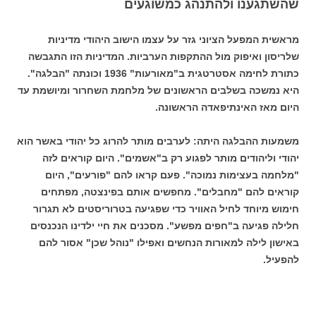
שהשתגענו ולהתנהג כמשוגעים
מראשית המפעל הציוני גזר על עצמו הישוב היהודי מדיניות
שלריסון ואיפוק מול ההתקפות הערביות. המדיניות הזו התגבשה
כתורת לחימה אסטרטגית ב"מאורעות" 1936 וכונתה "הבלגה".
היא נמשכה בשלבים הראשונים של מלחמת השחרור ומיושמת עד
היום מאז האינתיפאדה הראשונה.
משמעות ההבלגה היתה: לערבים מותר להרוג כל יהודי באשר הוא
יהודי וליהודים מותר לפגוע רק ב"אשמים". היום קוראים לזה
"מלחמה בעצימות נמוכה". פעם קראו להם "פורעים", היום
קוראים להם "מחבלים". מחפשים אותם בפינצטה, מפתחים
חימוש מיוחד לחיל האוויר כדי שפגיעה בטרוריסטים לא תגרור
חלילה פגיעה ב"חפים מפשע". מסכנים את חיי ילדינו הנכנסים
באישון לילה למאורות הנחשים ואפילו "נוהל שכן" אסור להם
להפעיל.