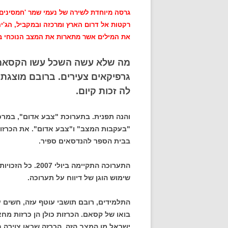
גרסה מיוחדת לשירה של נעמי שמר 'חמסינים
רקטות אל דרום הארץ ומרכזה ובמקביל, הג'יה
את המילים אשר מתארות את המצב הנוכחי בא
מה שלא עשה השכל עשו הקסאמים
גרפיקאים צעירים. ברובם מוצגת 
לה זכות קיום
.
והנה תפנית. בתערוכת "צבע אדום", במרכז
"בעקבות המצב" ו"צבע אדום". את הכרזו
בבית הספר להנדסאים ספיר.
התערוכה התקיימה
שימוש הוגן של דיווח על תערוכה.
התלמידים, רובם תושבי עוטף עזה, חשי
בואו של קסאם. הכרזות כולן הן כרזות מ
ישראל מן המצב הזה. הכרזה שכאן צוירה ב