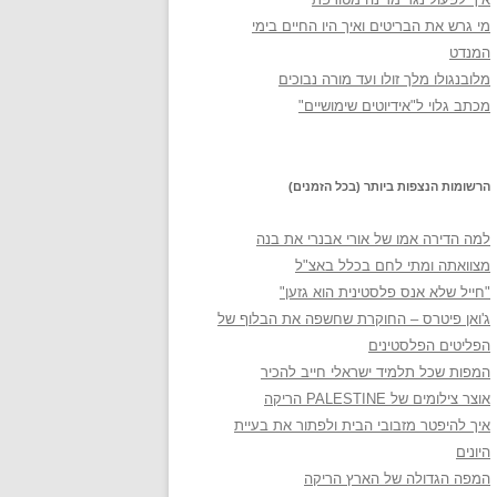
מי גרש את הבריטים ואיך היו החיים בימי
המנדט
מלובנגולו מלך זולו ועד מורה נבוכים
מכתב גלוי ל"אידיוטים שימושיים"
הרשומות הנצפות ביותר (בכל הזמנים)
למה הדירה אמו של אורי אבנרי את בנה
מצוואתה ומתי לחם בכלל באצ"ל
"חייל שלא אנס פלסטינית הוא גזען"
ג'ואן פיטרס – החוקרת שחשפה את הבלוף של
הפליטים הפלסטינים
המפות שכל תלמיד ישראלי חייב להכיר
אוצר צילומים של PALESTINE הריקה
איך להיפטר מזבובי הבית ולפתור את בעיית
היונים
המפה הגדולה של הארץ הריקה