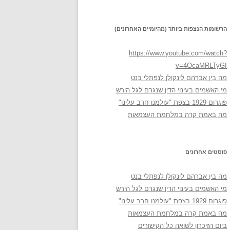
הרשומות הנצפות ביותר (מהיומיים האחרונים)
https://www.youtube.com/watch?
v=4OcaMRLTyGI
מה בין אברהם לינקולן לנפתלי בנט
מי האשמים בעינוי הדין שנגרם לגל הירש
פוגרום 1929 בצפת "עולמנו חרב עלינו"
מה באמת קרה במלחמת העצמאות
פוסטים אחרונים
מה בין אברהם לינקולן לנפתלי בנט
מי האשמים בעינוי הדין שנגרם לגל הירש
פוגרום 1929 בצפת "עולמנו חרב עלינו"
מה באמת קרה במלחמת העצמאות
ביום הזיכרון לשואה כל הקישורים