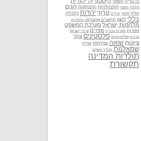
היסטוריה יהודית
בן גוריון
הומור
חגים
התנתקות
התנחלויות
הלכה
הספר
יהדות
טרור
חז"ל
כלכלה
חינוך
חרדים
כללי
לשון
מחשבים ואינטרנט
מחתרות
מלחמות ישראל
מערכת המשפט
ספרים
ספרות
ערביי ישראל
ספרות עברית
פלסטינים
צהל
פוליטיקאים
ערבים
שואה
ציונות
שחיתות
שירה
שמאלנות
תהליך השלום
תולדות המדינה
תקשורת