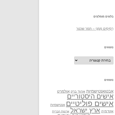
בלוגים מומלצים
רְסִיסִים מִמֶנִי – תמר שכטר
נושאים
נושאים
נושאים
אבטואנטישמיות
אולמרט
אהוד ברק
אישים היסטוריים
אישים פוליטיים
אנטישמיות
ארץ ישראל
אקדמיה
ארצות הברית