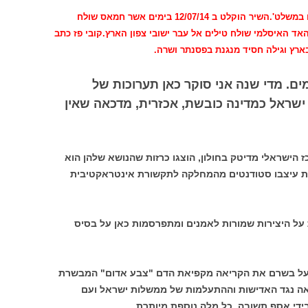
 במשלט'.
השיר הוקלט ב 12/07/14 בימים אשר חמאס שולח
אד האיסלמי שולח טילים אל עבר ישובי צפון הארץ.
קובי פז כתב
רץ וגילה חסיד מנגנת בפסנתר ושרה.
. מדי שנה אני סוקר כאן תערוכות של
ישראל כמדינה כובשת, אכזרית, מדכאה שאין
 הישראלי מדיטק בחולון, הוצגו כרזות שהנושא שלהן הוא
ת עיצבו סטודנטים מהמחלקה לתקשורת אינטראקטיבית
 ביולי 2007. כל הזכויות על היצירות שמורות לאמנים ומתפרסמות כאן על בסיס
ם על בשרם את הקריאה מקפיאת הדם "צבע אדום" המבשרת
חאה נגד האדישות וההתעלמות של ממשלות ישראל ועם
ידי אסף תשובה. כל מלה נוספת מיותרת.