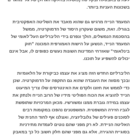
בשכונות העניות ביותר.
המעמד הנייח מרגיש גם שהוא מאבד את השליטה האפקטיבית
בגורלו. זאת, משום שעקרון היסוד של הדמוקרטיה, ממשל
בהסכמת הנמשלים, הולך ונפרם בידי הליברליזם העל־לאומי של
המעמד הנייד, הנשען על הישות האמורפית המכונה "חוק
בינלאומי" שאזרחי המדינות השונות נעשים כפופים לו, אבל אינם
יכולים להשפיע על תוכנו.
הליברליזם החדש הזה מציג את עצמו כביקורת על הלאומיות
ובכך מסווה את העובדה שהוא גם התקפה על הדמוקרטיה. שכן
כדי לממש את חזונו ולקדם את האינטרסים שלו צריך המיעוט
הנייד להוציא את הכוח הפוליטי מידיו של הרוב הנייח ולנתק את
עצמו במידה גוברת ממנו ומשורשיו. מכאן המרכזיות שתופשת
לגביו הזירה המשפטית. המשפטנים נהפכו במקומות רבים
לסוכנים פעילים של גלובליזציה, ואצלנו אף לחוד החנית של
האליטה הניידת. לא רק מפני שהם נוטים לעמדות מתירניות
בסוגיית ההגירה, אלא גם מפני שהם חלק חשוב כל כך במאבק