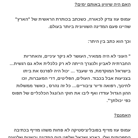
האם היה שיוויון באותם ימים?
עמוס עוז צדק לכאורה, כשכתב בכותרת הראשית של "הארץ"
שהיינו פעם המדינה השוויונית ביותר בעולם.
וכך הוא כתב בין היתר:
" העוני לא היה ממאיר, העושר לא ניקר עיניים, והאחריות
החברתית לאביון ולנצרך הייתה לא רק כלכלית אלא גם רגשית…
בישראל המוקדמת, מי שעבד … יכול היה לפרנס את ביתו
בצניעות אבל בכבוד. העולים, הפליטים, דרי המעברות, זכו
לחינוך, רפואה ודיור ציבוריים… כל זה נהרס , כאשר ממשלות
ההון הגדול עודדו ואף ליבו את חוקי הג'ונגל הכלכליים של תפוס
כפי יכולתך".
האמנם?
עמוס עוז מזייף בפובליציסטיקה לא פחות משהו מזייף בכתיבה
הספרותית שלו. בארץ ישראל שלפני קום המדינה ובשנות שלטונה