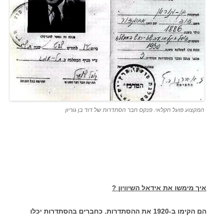
המקצוע פועל חקלאי. פנקס חבר הסתדרות של דוד בן גוריון
איך מימשו את אידאל השיוויון ?
הם הקימו ב-1920 את ההסתדרות. כחברים בהסתדרות יכלו