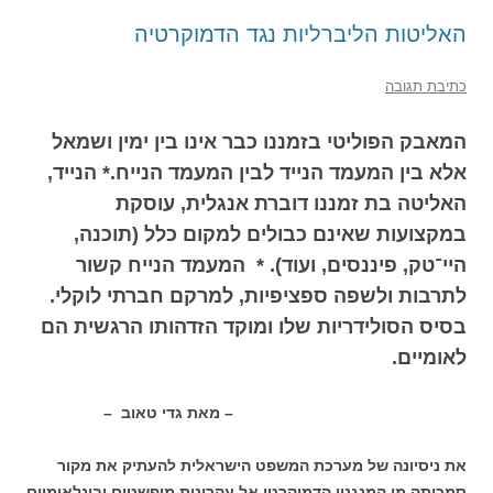
האליטות הליברליות נגד הדמוקרטיה
כתיבת תגובה
המאבק הפוליטי בזמננו כבר אינו בין ימין ושמאל
אלא בין המעמד הנייד לבין המעמד הנייח.* הנייד,
האליטה בת זמננו דוברת אנגלית, עוסקת
במקצועות שאינם כבולים למקום כלל (תוכנה,
היי־טק, פיננסים, ועוד). * המעמד הנייח קשור
לתרבות ולשפה ספציפיות, למרקם חברתי לוקלי.
בסיס הסולידריות שלו ומוקד הזדהותו הרגשית הם
לאומיים.
– מאת גדי טאוב –
את ניסיונה של מערכת המשפט הישראלית להעתיק את מקור
סמכותה מן המנגנון הדמוקרטי אל עקרונות מופשטים ובינלאומיים