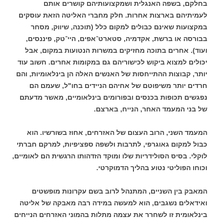
בחלקם, בשפה האנגלית ושמקצועותיהם קושרים אותם
לעמיתיהם בארצות אחרות. חלק מחברי האליטה הזאת עוסקים
במקצועות שאינם כבולים למקום כלל (תוכנה, שיווק, מסחר
בבורסה או ברשת, אקדמיה, סטארט־אפים, היי־טק, פיננסים,
ועוד). אחרים בתוכה מחזיקים במשרות הנטועות במקום, אבל
יכולים למצוא ביקוש לכישוריהם גם במקומות אחרים. חשוב עוד
יותר, קבוצות ההתייחסות של האנשים האלה הן בינלאומיות, והם
חרדים יותר משיפוטם של אחיהם הניידים בחו"ל, שעמם הם
נפגשים תכופות בכנסים ובפורומים בינלאומיים, מאשר מדעתם
של בני המעמד האחר, הנייח, בארצם.
המעמד השני, הרוב העצום של האזרחים, אחוז בשורשיו. הוא
כבול למקום גאוגרפי, לתרבות ולשפה ספציפיות, למרקם חברתי
לוקלי. בסיס הסולידריות שלו ומוקד הזדהותו הרגשית הם לאומיים,
וכוחו הפוליטי נטוע בהליך הדמוקרטי.
המאבק בין השניים, המתנהל לרוב בשם עקרונות מופשטים
ואידאלים נשגבים, הוא למעשה במידה רבה מאבקה של אליטה
בינלאומית זו לשחרר את עצמה מתלות בהמוני האזרחים הנייחים