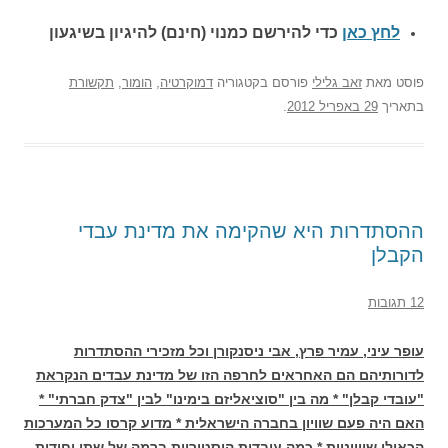
לחץ כאן
כדי להירשם כ
מנוי (חינם) להיגיון בשיגעון
פוסט
מאת
זאב גלילי
פורסם בקטגוריה
דמוקרטיה
,
הומור
,
תקשורת
בתאריך
29 באפריל 2012
.
ההסתדרות היא שהקימה את מדינת עבדי
הקבלן
12 תגובות
עופר עיני, עמיר פרץ, אבי ניסנקורן וכל מזכירי ההסתדרות
לדורותיהם הם האחראים לחרפה הזו של מדינת עבדים הנקראת
"עובדי קבלן" *
מה בין "סוציאליזם בימינו" לבין "צדק חברתי" *
האם היה פעם שוויון בחברה הישראלית * מדוע קרסו כל המערכות
הכאילו שוויוניות * כמה עובדות היסטוריות ברמה של שתי יחידות