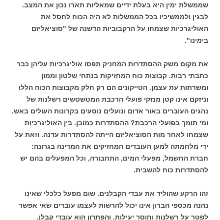
שממשלת ימין היא בעלת ידיים שמאליות תארו נכון את המצב.
לבגין ולממשיכיו בכל הממשלות לא היה הכוח לחסל את
האוליגרכיות שצמחו על הרקבוביות הדשנה של "סוציאליזם
בימינו".
את מקום משק ההסתדרות המחניק תפסו אוליגרכיות עליהן כבר
כתבתי רבות. קבוצות כוח המחזיקות בנתחי שלטון וממון
ומשרתות עת עצמן. הטייקונים הם רק חלק מקבוצות הכוח הללו
וניזקם אינו קטן מנזקי פועלי הרכבת המטשטשים רשלנות של
נהגים העוברים באור אדום ונועלים נוסעים בקרונות העולים באש.
ומי תומך בפועלי הרכבת? ההסתדרות כמובן. בין האוליגרכיות
שצמחו לאחר מות הסוציאליזם הייתה להסתדרות עדנה. וזאת על
ידי מלחמתה למען העובדים המחזיקים את המדינה בגרונה:
חברת החשמל, מפעלי המים, התחבורה, וכל המפעלים בהם יש
להסתדרות כוח להשבית.
זהו הרקע שהוליד את עבדי הקבלנים. שום מפעל כלכלי שאינו
נהנה מכספי הברון אינו יכול להרשות לעצמו עובדים שאי אפשר
לפטר על רשלנות וחוסר יעילות. והפתרון הוא עובדי קבלן.