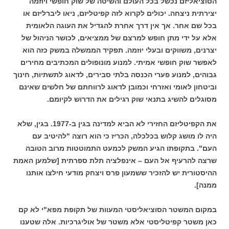
הסוציאליזם נכשל בכל העולם והשיטה של שוק חופשי ויוזמה
יצירתית ניצחה. יכולים לקרוא לזה קפיטליזם, ניאו ליברליזם או
בכל שם אחר. אך אין דרך אחרת להגדיל את העוגה הלאומית
אלא על ידי מתן חופש למרצם של ממציאים, לכושר הניהול של
יצרנים, משווקים ובעלי יוזמה. תפקיד הממשלה במשק כזה הוא
לאפשר שוק חופשי אמיתי. למנוע מונופולים המכתיבים מחירים
גבוהים, למנוע פערי הכנסה בלתי סבירים, לדאוג לתשתיות, חינוך
וביטחון לאומי ואזרחי וכמובן לדאוג לרווחתם של חלשים שאינם
מסוגלים להשיג בתנאי שוק רגילים את הדרוש לקיומם.
את הקפיטליזם החזירי לא הביא למדינה בגין ב-1977. בגין, שלא
היה לו מושג קלוש בכלכלה, הכריז כי הוא רוצה "להיטיב עם
העם". בתקופתו הגיע המשק לכמעט התמוטטות מרוב הטובה
שרצה להרעיף אל העם – אינפלציה תלת ספרתית [שלמען האמת
ההיסטורית יש להזכיר ששמעון פרס ויצחק מודעי חילצו אותנו
ממנה].
במקום המשטר הסוציאליסטי המעוות של תקופת מפא"י לא קם
כאן משטר קפיטליסטי אלא משטר של אוליגרכיות. אלה שטענו