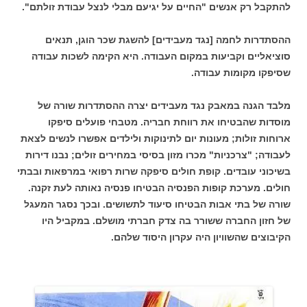
להתקבל רק אנשים "החיים על יגיעם מבלי לנצל עבודת זולתם".
ההסתדרות לחמה [נגד מעבידים] להשגת שכר הוגן, תנאים
סוציאליים וקביעות במקום העבודה. היא הקימה לשכות עבודה
שסיפקו מקומות עבודה.
מלבד הגנה במאבק נגד מעבידים יצרה ההסתדרות שורה של
מוסדות שהבטיחו את רווחת חבריה. מטבחי פועלים סיפקו
ארוחות זולות; מעונות יום לתינוקות ולילדים אפשרו לנשים לצאת
לעבודה; "צרכניות" מכרו מזון בסיסי במחירים זולים; נבנו דירות
בשיכוני עובדים. קופת חולים סיפקה שרות רפואי במרפאות ובבתי
חולים. מערכת קופות הפנסיה הבטיחו פנסיה נאותה לעת זקנה.
שורה של בתי אבות הבטיחו סיעוד לתשושים. ובכך נסגר המעגל
של חזון החברה ששורר בה צדק חברתי מושלם. במקביל היו
הקיבוצים שהשוויון היה עקרון היסוד שלהם.