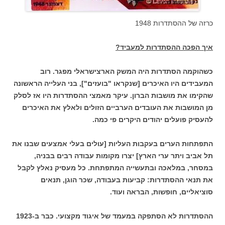
כרזה של ההסתדרות 1948
איך הפכה ההסתדרות למעביד?
כשהוקמה הסתדרות היה המשק הארצישראלי מפגר. רוב
המעבידים היו האיכרים [שנקראו "בועזים"], בני העלייה הראשונה
שהקימו את מושבות הברון. עיקר מאמצי ההסתדרות היו אז לסלק
מן המושבות את העובדים הערביים הזולים ולאלץ את האיכרים
להעסיק פועלים יהודים היקרים פי כמה.
התפתחות הערים בעקבות העליות [עולים בעלי אמצעים שבנו את
תל אביב ויתר ערי הארץ] יצרו מקומות עבודה רבים בבניה,
במסחר, במלאכה ובתעשייה המתפתחת. כל מעסיק נאלץ לקבל
את תנאי ההסתדרות: קביעות בעבודה, שכר הוגן, תנאים
סוציאליים, חופשות, הבראה ועוד.
ההסתדרות לא הסתפקה במעמד של איגוד מקצועי. כבר ב-1923