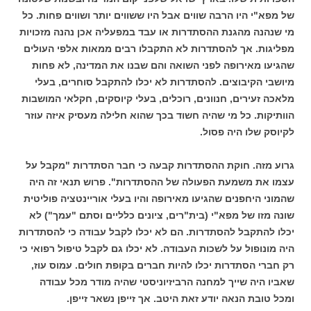
של מפא"י היו הרבה שווים אבל היו ששווים יותר ושווים פחות.
כל
מי שנהנה מהגנת ההסתדרות או עבד במפעליה אכן נהנה מזכויות
מפליגות. אך להסתדרות לא התקבלו רבים ממאות אלפי העולים
שהגיעו מאירופה לפני השואה והם שבנו את המדינה, לא פחות
מיושבי הקיבוצים. להסתדרות לא יכלו להתקבל סוחרים, בעלי
מלאכה זעירים, חנוונים, רוכלים, בעלי קיוסקים, חקלאי המושבות
הוותיקות. כל מי שהיה חשוד בכך שהוא חלילה מעסיק איזה עוזר
לקיוסק שלו היה פסול.
גרוע מזה. חוקת ההסתדרות קבעה כי חבר הסתדרות "מקבל על
עצמו את משמעת הפעולה של ההסתדרות". פרוש תנאי זה היה
שהמוני היחפנים שהגיעו מאירופה והיו בעלי אוריינטציה פוליטית
שונה מזו של מפא"י (בית"רים, ציונים כלליים וסתם "עמך") לא
יכלו להתקבל להסתדרות. הם לא יכלו לקבל עבודה כי להסתדרות
היה מונופול על לשכות העבודה. לא יכלו גם לקבל טיפול רפואי כי
רק חברי הסתדרות יכלו להיות חברים בקופת חולים. עמוס עוז,
שאביו היה שייך למחנה הרביזיוניסטי שהיה מודר מכל עבודה
ומכל טובת הנאה יודע זאת היטב. אך זייפן נשאר זייפן.