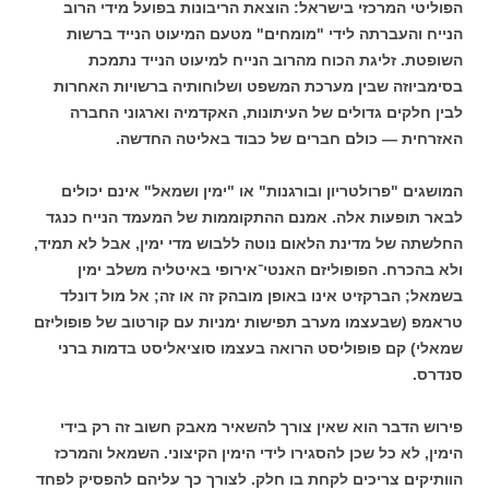
הפוליטי המרכזי בישראל: הוצאת הריבונות בפועל מידי הרוב
הנייח והעברתה לידי "מומחים" מטעם המיעוט הנייד ברשות
השופטת. זליגת הכוח מהרוב הנייח למיעוט הנייד נתמכת
בסימביוזה שבין מערכת המשפט ושלוחותיה ברשויות האחרות
לבין חלקים גדולים של העיתונות, האקדמיה וארגוני החברה
האזרחית — כולם חברים של כבוד באליטה החדשה.
המושגים "פרולטריון ובורגנות" או "ימין ושמאל" אינם יכולים
לבאר תופעות אלה. אמנם ההתקוממות של המעמד הנייח כנגד
החלשתה של מדינת הלאום נוטה ללבוש מדי ימין, אבל לא תמיד,
ולא בהכרח. הפופוליזם האנטי־אירופי באיטליה משלב ימין
בשמאל; הברקזיט אינו באופן מובהק זה או זה; אל מול דונלד
טראמפ (שבעצמו מערב תפישות ימניות עם קורטוב של פופוליזם
שמאלי) קם פופוליסט הרואה בעצמו סוציאליסט בדמות ברני
סנדרס.
פירוש הדבר הוא שאין צורך להשאיר מאבק חשוב זה רק בידי
הימין, לא כל שכן להסגירו לידי הימין הקיצוני. השמאל והמרכז
הוותיקים צריכים לקחת בו חלק. לצורך כך עליהם להפסיק לפחד