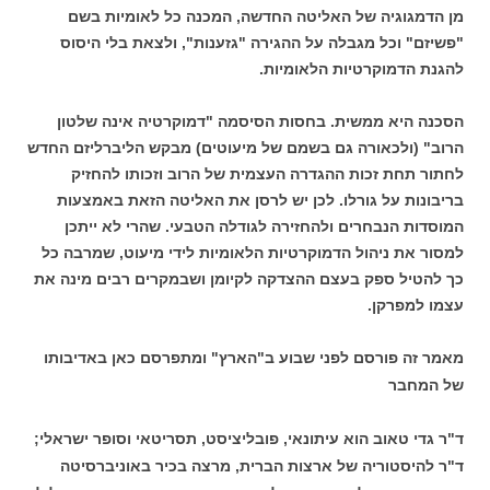
מן הדמגוגיה של האליטה החדשה, המכנה כל לאומיות בשם
"פשיזם" וכל מגבלה על ההגירה "גזענות", ולצאת בלי היסוס
להגנת הדמוקרטיות הלאומיות.
הסכנה היא ממשית. בחסות הסיסמה "דמוקרטיה אינה שלטון
הרוב" (ולכאורה גם בשמם של מיעוטים) מבקש הליברליזם החדש
לחתור תחת זכות ההגדרה העצמית של הרוב וזכותו להחזיק
בריבונות על גורלו. לכן יש לרסן את האליטה הזאת באמצעות
המוסדות הנבחרים ולהחזירה לגודלה הטבעי. שהרי לא ייתכן
למסור את ניהול הדמוקרטיות הלאומיות לידי מיעוט, שמרבה כל
כך להטיל ספק בעצם ההצדקה לקיומן ושבמקרים רבים מינה את
עצמו למפרקן.
מאמר זה פורסם לפני שבוע ב"הארץ" ומתפרסם כאן באדיבותו
של המחבר
ד"ר גדי טאוב הוא עיתונאי, פובליציסט, תסריטאי וסופר ישראלי;
ד"ר להיסטוריה של ארצות הברית, מרצה בכיר באוניברסיטה