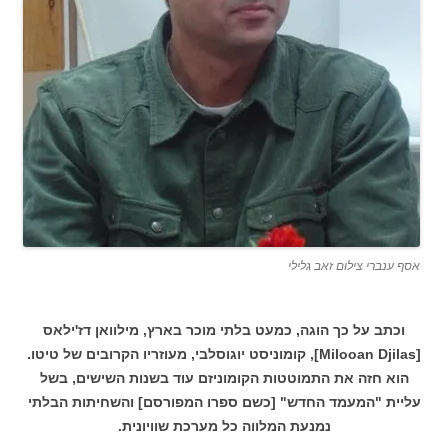
אסף ענברי צילום זאב גלילי
וכתב על כך הוגה, כמעט בלתי מוכר בארץ, מילוואן דז'ילאס
[Milooan Djilas], קומוניסט יוגוסלבי, מעוזריו הקרובים של טיטו.
הוא חזה את התמוטטות הקומוניזם עוד בשנות השישים, בשל
עליית "המעמד החדש" [כשם ספרו המפורסם] והשחיתות הבלתי
נמנעת המלווה כל מערכת שוויונית.