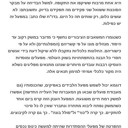
היא אחת מרבות ששיקפו את התקופה. למשל הבדיחה על מבקר
הסוכנות ששואל שני פקידים מה תפקידם בדיוק. ותשובתם: לא
עושים כלום, רק שותים תה כל היום. בדו"ח שלו כתב: במפעל זה
יש כפילות.
כשנגמרו המשאבים הציבוריים נחשף כי מדובר במשק רקוב עד
היסוד. מנהלים מונו על פי קשריהם (המפלגתיים) ולא על פי
כישוריהם. החלטות כלכליות נתקבלו ללא שיקול דעת בידי אנשים
חסרי כל הבנה בהתפתחויות בשוק העולמי. מפעלים ומוסדות
העסיקו רבבות עובדים מיותרים שנהנו מתנאים מפליגים כשלא
היה מקור כלכלי אמיתי למימון תנאים אלה.
דוגמא יכול לשמש מפעל הלבידים באפיקים, שהכנסותיו (גם
מעבודת פועלים שבאו מן המעברות של העלייה החדשה) אפשרו
למשק רמת חיים משוגעת. המפעל הענק הזה קרס ביום אחד
כשהמשק נפתח ליבוא מתחרה ונתברר שאין לו כל סיכוי
להתקיים. כך קרה ל"כור" ול"סולל בונה" . כך גם קרה לקיבוצים.
ההפרטה של מפעלי ההסתדרות שהיתה למעשה כינוס נכסים