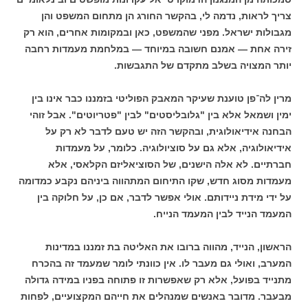
צריך לראות, נדמה לי, בהקשר החורג הן מתחום המשפט והן
מגבולות ישראל. מפני שהמשפט, כאן ובמקומות אחרים, הוא רק
זירה אחת — אמנם חשובה במיוחד — במלחמת מעמדות רחבה
יותר המצויה בשלב מתקדם של התגבשות.
מרין לה־פן טוענת שעיקר המאבק הפוליטי בזמננו כבר אינו בין
ימין ושמאל אלא בין "גלובליסטים" לבין "פטריוטים". אבל זוהי
הבחנה אידיאולוגית, ובהקשר הזה יש טעם לדבר לא רק על
אידיאולוגיה, אלא גם על סוציולוגיה. כלומר, על מעמדות
חברתיים. לא אלה הישנים, של הסוציאליזם הקלאסי, אלא
מעמדות מסוג חדש, שקו התיחום המתהווה ביניהם נקבע כמדומה
על ידי מידת ניידותם. אולי אפשר לדבר, אם כן, על חלוקה בין
המעמד הנייד לבין המעמד הנייח.
הראשון, הנייד, מהווה ברובו את האליטה בת זמננו במדינות
המערב, ואולי גם מעבר לו. אין כוונתי לומר שמעמד זה בהכרח
מתנייד בפועל, אלא רק שאפשרות זו פתוחה בפניו במידה גדולה
מבעבר. מדובר באנשים שמנהלים את חייהם המקצועיים, לפחות