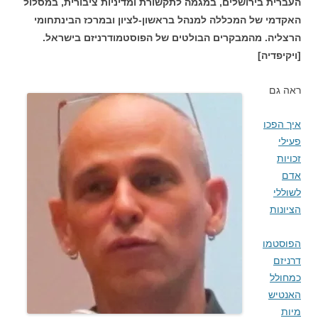
העברית בירושלים, במגמה לתקשורת ומדיניות ציבורית, במסלול
האקדמי של המכללה למנהל בראשון-לציון ובמרכז הבינתחומי
הרצליה. מהמבקרים הבולטים של הפוסטמודרניזם בישראל.
[ויקיפדיה]
ראה גם
איך הפכו
פעילי
זכויות
אדם
לשוללי
הציונות
הפוסטמו
דרניזם
כמחולל
האנטיש
מיות