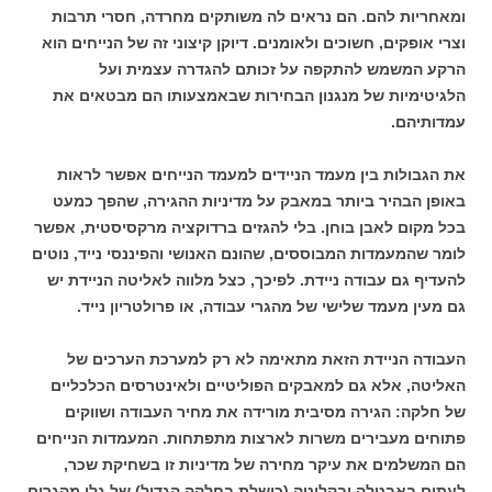
ומאחריות להם. הם נראים לה משותקים מחרדה, חסרי תרבות
וצרי אופקים, חשוכים ולאומנים. דיוקן קיצוני זה של הנייחים הוא
הרקע המשמש להתקפה על זכותם להגדרה עצמית ועל
הלגיטימיות של מנגנון הבחירות שבאמצעותו הם מבטאים את
עמדותיהם.
את הגבולות בין מעמד הניידים למעמד הנייחים אפשר לראות
באופן הבהיר ביותר במאבק על מדיניות ההגירה, שהפך כמעט
בכל מקום לאבן בוחן. בלי להגזים ברדוקציה מרקסיסטית, אפשר
לומר שהמעמדות המבוססים, שהונם האנושי והפיננסי נייד, נוטים
להעדיף גם עבודה ניידת. לפיכך, כצל מלווה לאליטה הניידת יש
גם מעין מעמד שלישי של מהגרי עבודה, או פרולטריון נייד.
העבודה הניידת הזאת מתאימה לא רק למערכת הערכים של
האליטה, אלא גם למאבקים הפוליטיים ולאינטרסים הכלכליים
של חלקה: הגירה מסיבית מורידה את מחיר העבודה ושווקים
פתוחים מעבירים משרות לארצות מתפתחות. המעמדות הנייחים
הם המשלמים את עיקר מחירה של מדיניות זו בשחיקת שכר,
לעתים באבטלה ובקליטה (כושלת בחלקה הגדול) של גלי מהגרים