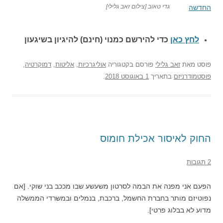
גדי טאוב [צילום זאב גלילי]
החדשה
לחץ כאן
כדי להירשם כ
מנוי (חינם) להיגיון בשיגעון
פוסט
מאת
זאב גלילי
פורסם בקטגוריה
אוליגרכיות
,
אליטות
,
דמוקרטיה
,
פוסטמודרניזם
בתאריך
1 באוגוסט 2018
.
החוק לאיסור אכילת חומוס
2 תגובות
הפעם אני מפנה את הבמה לסרטון משעשע שבו מככב בני שוקי. [אם
נפוטיזם מותר בחברת החשמל, ברכבת, בנמלים ובמשרדי הממשלה
מדוע לא בבלוג פרטי].