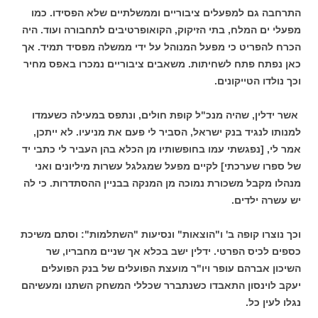
התרחבה גם למפעלים ציבוריים וממשלתיים שלא הפסידו. כמו
מפעלי ים המלח, בתי הזיקוק, הקואופרטיבים לתחבורה ועוד. היה
הכרח להפריט כי מפעל המנוהל על ידי ממשלה מפסיד תמיד. אך
כאן נפתח פתח לשחיתות. משאבים ציבוריים נמכרו באפס מחיר
וכך נולדו הטייקונים.
אשר ידלין, שהיה מנכ"ל קופת חולים, ונתפס במעילה כשעמדו
למנותו לנגיד בנק ישראל, הסביר לי פעם את מניעיו. לא ייתכן,
אמר לי, [נפגשתי עמו בחופשותיו מן הכלא בהן העביר לי כתבי יד
של ספרו שערכתי] לקיים מפעל שמגלגל עשרות מיליונים ואני
מנהלו מקבל משכורת נמוכה מן המנקה בבניין ההסתדרות. כי לה
יש עשרה ילדים.
וכך נוצרו קופה ב' ו"הוצאות" ונסיעות "השתלמות": וסתם משיכת
כספים לכיס הפרטי. ידלין ישב בכלא אך שניים מחבריו, שר
השיכון אברהם עופר ויו"ר מועצת הפועלים של בנק הפועלים
יעקב לוינסון התאבדו כשנתברר שכללי המשחק השתנו ומעשיהם
נגלו לעין כל.