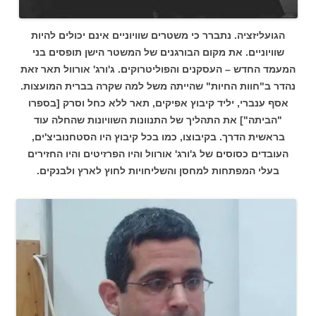
הגועליזציה.
נתברר כי משטרים שוויוניים אינם יכולים להיות
שוויוניים. את מקום הבורגנים של המשטר הישן תופסים בני
המעמד החדש – העסקנים והפוליטרוקים. ג'ורג' אורוול תאר זאת
נהדר ב"חוות החיות" שהייתה משל למה שקרה בברית המועצות.
אסף ענברי, יליד קיבוץ אפיקים, תאר ללא כחל וסרק [בספרו
"הביתה"] את התהליך של התנוונות השוויונות שהחלה עוד
בראשית הדרך. בקיבוצו, כמו בכל קיבוץ היו הסטחנוביצ'ים,
העובדים כסוסים של ג'ורג' אורוול והיו הפרזיטים והיו החזירים
בעלי המפתחות למחסן והשליחויות לחוץ לארץ ולבנקים.