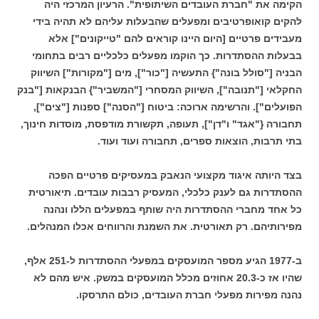
הקימה את "חברת העובדים השיתופית". הרעיון המרכזי היה
להקים קואופרטיבים ומפעלים שהבעלות עליהם לא תהיה בידי
מעבידים פרטיים [היום היינו קוראים להם "טייקונים"] אלא
בבעלות ההסתדרות. כך הוקמו מפעלים כלכליים רבים בתחומי
הבניה ["סולל בונה"} התעשיה ["כור"], מים ["מקורות"] השיווק
החקלאי ["תנובה"], השיווק המסחרי ["המשביר"} הבנקאות ["בנק
הפועלים"]. והרשימה ארוכה: ביטוח ["הסנה"] ספנות ["צים"],
תחבורה {"אגד" ו"דן"], תעופה, תקשורת מודפסת, מוסדות חינוך,
בתי תרבות, הוצאות ספרים, תחבורה ועוד ועוד.
בצד היותה איגוד מקצועי הנאבק במעסיקים פרטיים הפכה
ההסתדרות גם לענק כלכלי, המעסיק רבבות עובדים. תיאורטית
כל אחד מחברי ההסתדרות היה שותף במפעלים הללו ונהנה
מפירותיהם. רק תאורטית. את השמנת והרווחים אכלו המנהלים.
ב-1977 הגיע מספר המועסקים במפעלי ההסתדרות ל-251 אלף,
שהיו אז כ-20.3 אחוזים מכלל המועסקים במשק. איש מהם לא
נהנה מפירות מפעלי חברת העובדים, כולם התרסקו.