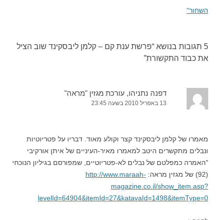
השחור"
5 תגובות בנושא “
פרשת ענת קם – קלמן ליבסקינד שוב הציל
את כבוד התקשורת
”
דפנה נתניהו, עורכת מגזין "מראה"
13 באפריל 2010 בשעה 23:45
מאמרו של קלמן ליבסקינד קצר וקולע מאוד. דבריו על פטריוטיות
ונבלים מתקשרים היטב למאמרו מאיר-העיניים של איתן אורקיבי
"האמרה כמפלטם של נבלים לא-פטריוטיים, שמפורסם בגיליון הנוכחי
(92) של מגזין מראה:
http://www.maraah-
magazine.co.il/show_item.asp?
levelId=64904&itemId=27&katavaId=1498&itemType=0