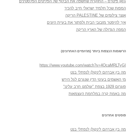
ג'ואן פיטרס – החוקרת שחשפה את הבלוף של הפליטים הפלסטינים
המפות שכל תלמיד ישראלי חייב להכיר
אוצר צילומים של PALESTINE הריקה
איך להיפטר מזבובי הבית ולפתור את בעיית היונים
המפה הגדולה של הארץ הריקה
הרשומות הנצפות ביותר (מהיומיים האחרונים)
https://www.youtube.com/watch?v=4OcaMRLTyGI
מה בין אברהם לינקולן לנפתלי בנט
מי האשמים בעינוי הדין שנגרם לגל הירש
פוגרום 1929 בצפת "עולמנו חרב עלינו"
מה באמת קרה במלחמת העצמאות
פוסטים אחרונים
מה בין אברהם לינקולן לנפתלי בנט