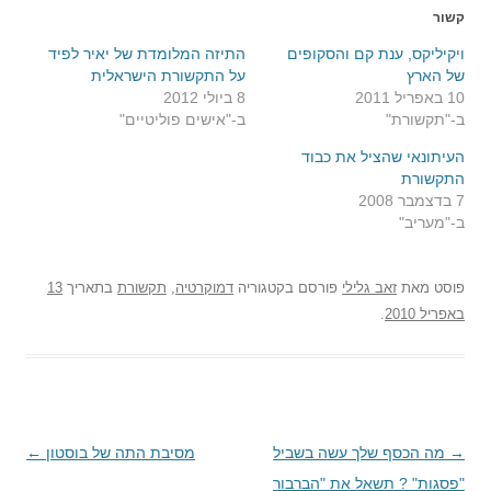
קשור
ויקיליקס, ענת קם והסקופים
התיזה המלומדת של יאיר לפיד
של הארץ
על התקשורת הישראלית
10 באפריל 2011
8 ביולי 2012
ב-"תקשורת"
ב-"אישים פוליטיים"
העיתונאי שהציל את כבוד
התקשורת
7 בדצמבר 2008
ב-"מעריב"
פוסט
מאת
זאב גלילי
פורסם בקטגוריה
דמוקרטיה
,
תקשורת
בתאריך
13
באפריל 2010
.
→
ניווט
מה הכסף שלך עשה בשביל
מסיבת התה של בוסטון
←
בפוסטים
"פסגות" ? תשאל את "הברבור