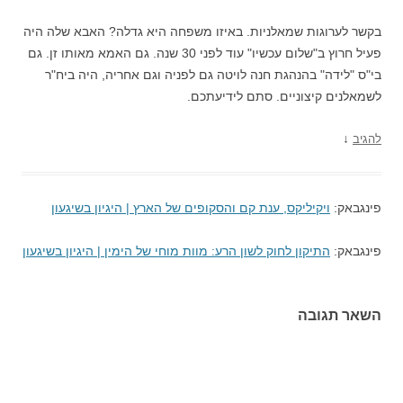
בקשר לערוגות שמאלניות. באיזו משפחה היא גדלה? האבא שלה היה
פעיל חרוץ ב"שלום עכשיו" עוד לפני 30 שנה. גם האמא מאותו זן. גם
בי"ס "לידה" בהנהגת חנה לויטה גם לפניה וגם אחריה, היה ביח"ר
לשמאלנים קיצוניים. סתם לידיעתכם.
↓
להגיב
פינגבאק:
ויקיליקס, ענת קם והסקופים של הארץ | היגיון בשיגעון
פינגבאק:
התיקון לחוק לשון הרע: מוות מוחי של הימין | היגיון בשיגעון
השאר תגובה