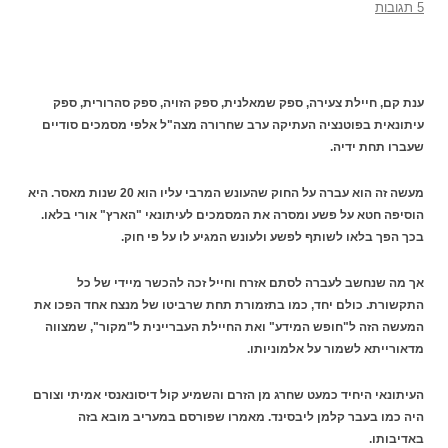
5 תגובות
ענת קם, חיילת צעירה, ספק שמאלנית, ספק הזויה, ספק סהרורית, ספק
עיתונאית בפוטנציה העתיקה ערב שחרורה מצה"ל אלפי מסמכים סודיים
שעברו תחת ידיה.
מעשה זה הוא עברה על החוק שהעונש המרבי עליו הוא 20 שנות מאסר. היא
הוסיפה חטא על פשע ומסרה את המסמכים לעיתונאי "הארץ" אורי בלאו.
בכך הפך בלאו לשותף לפשע ולעונש המגיע לו על פי חוק.
אך מה שנחשב לעברה לסתם אזרח וחייל זכה להכשר מיידי של כל
התקשורת. כולם יחד, כמו בתזמורת תחת שרביטו של מנצח אחד הפכו את
המעשה הזה ל"חופש המידע" ואת החיילת העבריינית ל"מקור", שמצווה
מדאורייתא לשמור על אלמוניותו.
העיתונאי היחיד כמעט שחרג מן הזרם והשמיע קול דיסונאנסי אמיתי וצורם
היה כמו בעבר קלמן ליבסינד. מאמרו שפורסם במעריב מובא בזה
באדיבותו.