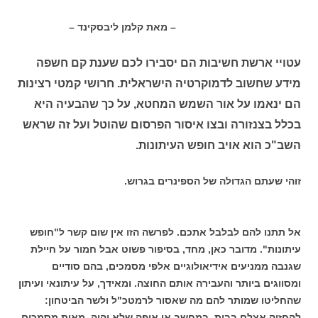
– מאת קלמן ליבסקינד –
עטויי ארשת חשיבות הם יסבירו לכם שענת קם חשפה
מידע שחשוב לדמוקרטיה הישראלית. חרושי קמטי רצינות
הם ינאמו על אור השמש המחטא, על כך שהבעיה היא
בכלל בצנזורה ובצו איסור הפרסום שהוטל ועל זה שראש
השב"כ הוא אויב חופש העיתונות.
זוהי שעתם הגדולה של הספינרים בגרוש.
אל תתנו להם לבלבל אתכם. לפרשה הזו אין שום קשר ל"חופש
עיתונות". מדובר כאן, מחד, בסיפור פשוט אבל חמור על חיילת
שגנבה ממניעים אידיאולוגיים אלפי מסמכים, בהם סודיים
ומסווגים ביותר והעבירה אותם החוצה. ומאידך, על עיתונאי ועיתון
שהחליטו שמותר להם מה שאסור לרמטכ"ל ולשר הביטחון:
להחזיק אצלם בבית, במחשב או איפה שלא יהיה, מאות מסמכים