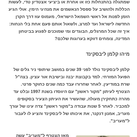
שמתגלה בהתנחלות כזו או אחרת או ביציעי אצטדיון טדי, לעשות
הכללות ולהושיב על ספסל הנאשמים את מנהיגי הימין. אולי הגיע
הזמן לפנות אל ראשי השמאל הישראלי, מעמוס עוז דרך הקרן
החדשה לישראל ועד למרצ, ולשאול אותם פעם אחת בלי הנחות:
איך זה שכל המרגלים, הבוגדים ומי שמוכנים לפגוע בביטחון
המדינה, צומחים דווקא בערוגות שלכם?
מיהו קלמן ליבסקינד
קלמן ליבסקינד נולד לפני 39 שנים במושב שיתופי ניר גלים של
הפועל המזרחי. למד בקבוצת יבנה ובישיבת אור עציון. בצה"ל
שרת במודיעין. לאחר שחרורו עבד כמה שנים כחוקר פרטי.
הצטרף לעיתון "מקור ראשון" עם היווסדו בשנת 1997 ובלט עד
מהרה כתחקירן מעולה, שהעשיר את העיתון הצעיר בסקופים
למכביר. לאחר 5 שנות עבודה ב"מקור ראשון" צדה עינו של עורך
מעריב, אמנון דנקנר, את איכותו של ליבסקינד והציע לו לעבור
ל"מעריב".
מאז הצטרף ל"מעריב" עשה