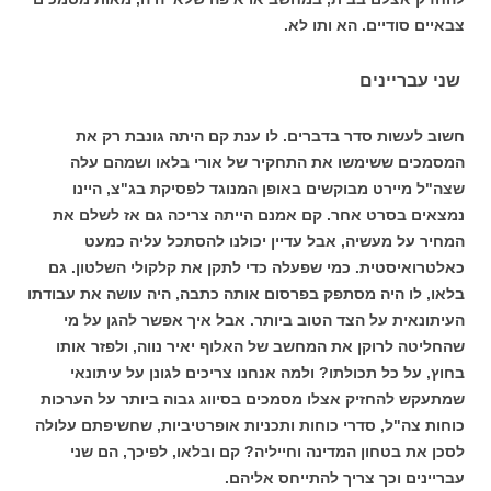
צבאיים סודיים. הא ותו לא.
שני עבריינים
חשוב לעשות סדר בדברים. לו ענת קם היתה גונבת רק את
המסמכים ששימשו את התחקיר של אורי בלאו ושמהם עלה
שצה"ל מיירט מבוקשים באופן המנוגד לפסיקת בג"צ, היינו
נמצאים בסרט אחר. קם אמנם הייתה צריכה גם אז לשלם את
המחיר על מעשיה, אבל עדיין יכולנו להסתכל עליה כמעט
כאלטרואיסטית. כמי שפעלה כדי לתקן את קלקולי השלטון. גם
בלאו, לו היה מסתפק בפרסום אותה כתבה, היה עושה את עבודתו
העיתונאית על הצד הטוב ביותר. אבל איך אפשר להגן על מי
שהחליטה לרוקן את המחשב של האלוף יאיר נווה, ולפזר אותו
בחוץ, על כל תכולתו? ולמה אנחנו צריכים לגונן על עיתונאי
שמתעקש להחזיק אצלו מסמכים בסיווג גבוה ביותר על הערכות
כוחות צה"ל, סדרי כוחות ותכניות אופרטיביות, שחשיפתם עלולה
לסכן את בטחון המדינה וחייליה? קם ובלאו, לפיכך, הם שני
עבריינים וכך צריך להתייחס אליהם.