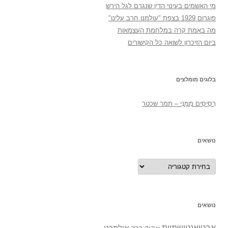
מי האשמים בעינוי הדין שנגרם לגל הירש
פוגרום 1929 בצפת "עולמנו חרב עלינו"
מה באמת קרה במלחמת העצמאות
ביום הזיכרון לשואה כל הקישורים
בלוגים מומלצים
רְסִיסִים מִמֶנִי – תמר שכטר
נושאים
נושאים
נושאים
אבטואנטישמיות
אולמרט