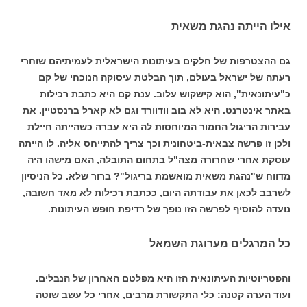
אילו הייתה נהגת משאית
גם ההצטרפות של חלקים בעיתונות הישראלית לעמיתיהם שוחרי
רעתה של ישראל בעולם, תוך הבלטת עיסוקה הנוכחי של קם
כ"עיתונאית", הוא קישקוש עלוב. ענת קם היא כתבת רכילות
באתר אינטרנט. היא לא בוב וודוורד וגם לא קארל ברנסטיין. את
עבירות הריגול החמור המיוחסות לה היא עברה כשהייתה חיילת
ולכן זו פרשה צבאית-ביטחונית וכך צריך להתייחס אליה. לו הייתה
עוסקת אחרי שחרורה מצה"ל בתחום התובלה, האם מישהו היה
מדווח ש"נהגת משאית מואשמת בריגול"? ברור שלא. כל הניסיון
לשרבב לכאן את עבודתה היום, ככתבת רכילות לא מאד חשובה,
נועדה להוסיף לפרשה הזו נופך של רדיפת חופש העיתונות.
כל המרגלים מערוגת השמאל
והפטריוטיות העיתונאית הזו היא מפלטם האחרון של הנבלים.
ועוד הערה קטנה: כלי התקשורת מרבים, אחרי כל עשב שוטה