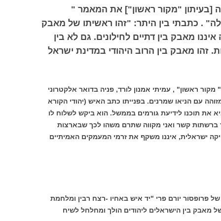
מתי בטור זה [בעיתון "מקור ראשון"] את המאמר "
" . כתבתי בין היתר: "זהו ראשיתו של מאבק
ננו מאבק בין דתיים לחילונים. גם לא בין
. זהו מאבק בין הרוב היהודי במדינת ישראל
קור ראשון" , עמיתי אמנון לורד, פניה בדואר אלקטרוני
ה עם הניאו שמרנים. בפנייתו כתב האיש (יהודי הקורא
א את תוכנו לידיעת גורמים בממשל. הוא ביקש לשלוח לו
 ברשתות קשר ואני מקווה שתרם משהו לכך שבארצות
טיקה ישראלית, איננו משקף את זרמי המעמקים האמיתיים
ל פרופסור יורם פרי "יד איש באחיו -רצח רבין ומלחמת
של מאבק בין הישראלים ליהודים הולך ומחלחל לשיח