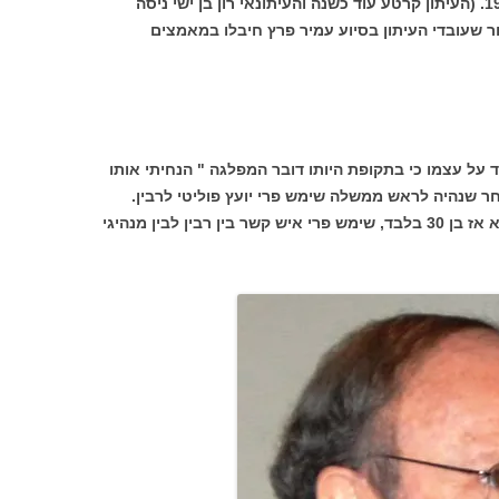
ב-1990 היה לעורכו עד לסגירתו בשנת 1995. (העיתון קרטע עוד כשנה והעיתונאי רון בן ישי ניסה
ר שעובדי העיתון בסיוע עמיר פרץ חיבלו במאמצים
ד על עצמו כי בתקופת היותו דובר המפלגה " הנחיתי אותו
ר שנהיה לראש ממשלה שימש פרי יועץ פוליטי לרבין.
בתקופה שהיה נציג המפלגה באירופה, והוא אז בן 30 בלבד, שימש פרי איש קשר בין רבין לבין מנהיגי