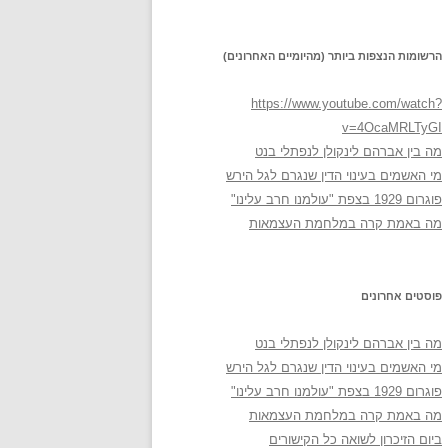
הרשומות הנצפות ביותר (מהיומיים האחרונים)
https://www.youtube.com/watch?
v=4OcaMRLTyGI
מה בין אברהם לינקולן לנפתלי בנט
מי האשמים בעינוי הדין שנגרם לגל הירש
פוגרום 1929 בצפת "עולמנו חרב עלינו"
מה באמת קרה במלחמת העצמאות
פוסטים אחרונים
מה בין אברהם לינקולן לנפתלי בנט
מי האשמים בעינוי הדין שנגרם לגל הירש
פוגרום 1929 בצפת "עולמנו חרב עלינו"
מה באמת קרה במלחמת העצמאות
ביום הזיכרון לשואה כל הקישורים