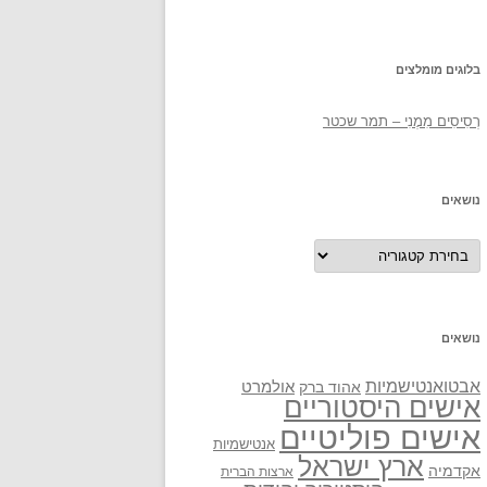
בלוגים מומלצים
רְסִיסִים מִמֶנִי – תמר שכטר
נושאים
נושאים
נושאים
אבטואנטישמיות
אולמרט
אהוד ברק
אישים היסטוריים
אישים פוליטיים
אנטישמיות
ארץ ישראל
אקדמיה
ארצות הברית