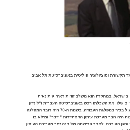
ימד תקשורת וסוציולוגיה פוליטית באוניברסיטת תל אביב
בישראל. במחקריו הוא משלב זוויות ראיה עיתונאית
ים שלו. את השכלתו רכש באוניברסיטה העברית ו"לונדון
סקול אוף אקונומיקס" . שנים רבות היה פעיל בכיר במפלגת העבודה. בשנות ה-70 היה דובר המפלגה
 שנים רבות היה חבר מערכת עיתון ההסתדרות " דבר" ומילא בו
 וסגן העורכת. לאחר פרישתה של חנה זמר מעריכת העיתון