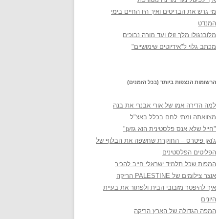
מי גרש את הבריטים ואיך היו החיים בימי
המנדט
מלובנגולו מלך זולו ועד מורה נבוכים
מכתב גלוי ל"אידיוטים שימושיים"
הרשומות הנצפות ביותר (בכל הזמנים)
למה הדירה אמו של אורי אבנרי את בנה
מצוואתה ומתי לחם בכלל באצ"ל
"חייל שלא אנס פלסטינית הוא גזען"
ג'ואן פיטרס – החוקרת שחשפה את הבלוף של
הפליטים הפלסטינים
המפות שכל תלמיד ישראלי חייב להכיר
אוצר צילומים של PALESTINE הריקה
איך להיפטר מזבובי הבית ולפתור את בעיית
היונים
המפה הגדולה של הארץ הריקה