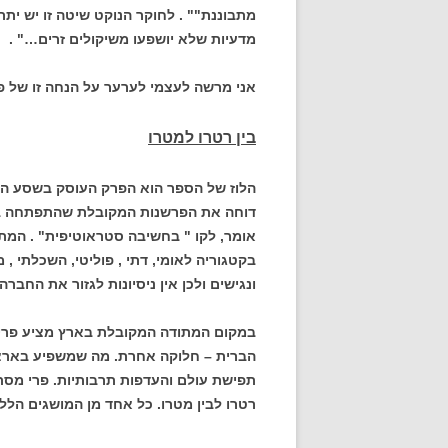
מתבוננת"" . לחוקר הנוקט שיטה זו יש יתר
מדעיות שלא יושפעו משיקולים זרים…" .
אני מרשה לעצמי לערער על הנחה זו של פר
בין רטרו למטרו
הלוז של הספר הוא הפרק העוסק בשסע הע
דוחה את הפרשנות המקובלת שהתפתחה בשי
אומר, לקו " בחשיבה סטראוטיפית" . המת
בקטגוריה לאומי, דתי , פוליטי, השכלתי , מ
ונגישים ולכן אין ניסיונות לגזור את החבר
במקום המתודה המקובלת בארץ מציע פרי
הברית – חלוקה אחרת. מה שמשפיע בארצו
תפישת עולם והעדפות תרבותיות. פרי מסתמ
רטרו לבין מטרו. כל אחד מן המושגים הלל