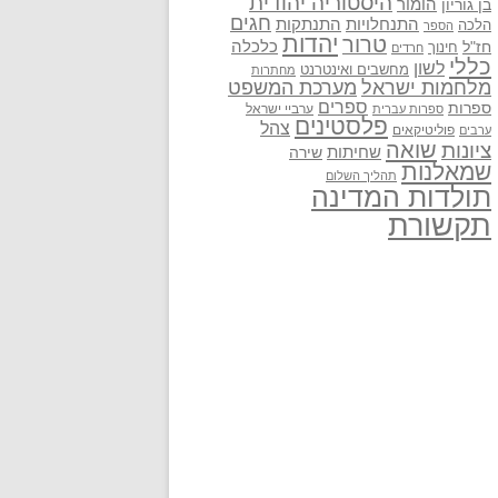
היסטוריה יהודית
בן גוריון
הומור
חגים
התנתקות
התנחלויות
הלכה
הספר
יהדות
טרור
חז"ל
כלכלה
חינוך
חרדים
כללי
לשון
מחשבים ואינטרנט
מחתרות
מלחמות ישראל
מערכת המשפט
ספרים
ספרות
ערביי ישראל
ספרות עברית
פלסטינים
צהל
פוליטיקאים
ערבים
שואה
ציונות
שחיתות
שירה
שמאלנות
תהליך השלום
תולדות המדינה
תקשורת