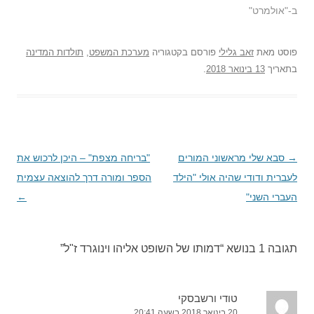
ב-"אולמרט"
פוסט
מאת
זאב גלילי
פורסם בקטגוריה
מערכת המשפט
,
תולדות המדינה
בתאריך
13 בינואר 2018
.
→
ניווט
סבא שלי מראשוני המורים
"בריחה מצפת" – היכן לרכוש את
בפוסטים
לעברית ודודי שהיה אולי "הילד
הספר ומורה דרך להוצאה עצמית
העברי השני"
←
תגובה 1 בנושא “
דמותו של השופט אליהו וינוגרד ז"ל
”
טודי ורשבסקי
20 בינואר 2018 בשעה 20:41