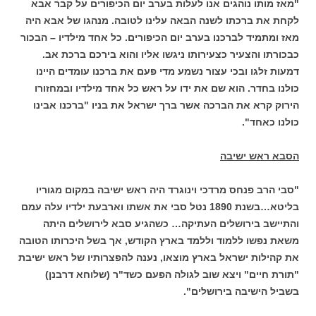
"מאז מותו נוהגים אנו לעלות בערב יום הכיפורים על קבר אבא
לקחת את ברכתו לשנה הבאה עלינו לטובה. מנהגו של אבא היה
מאז ומתמיד לברכנו בערב יום הכיפורים. כל אחד מילדיו – הבכור
כבכורתו והצעיר כצעירותו ניגשו אליו והוא בירכם ברכת אב.
דמעות זלגו ובכי עצור נשמע מדי פעם את ברכנו עומדים היינו
כולנו בחדר. הוא שם את ידו על ראש כל אחד מילדיו ובמחזורו
הירוק קרא את הברכה אשר ברך ישראל את בניו "ברכנו אבינו
כולנו כאחד".
הסבא ראש ישיבה
"סבי הרב פנחס מרדכי וינוגרד היה ראש ישיבה במקום מגוריו
בליטא…בשנת 1890 נטל סבי את אשתו וארבעת ילדיו עלה עמם
והתיישב בירושלים העתיקה… כשהגיע סבא לירושלים היתה
משאת נפשו ללמוד וללמד בארץ הקודש, אך בשל היכרותו הטובה
את קהילות ישראל בארץ מוצאו, נענה להפצרותיו של ראש ישיבת
"תורת חיים" ויצא שוב לגולה הפעם כשד"ר (שלוחא דרבנן)
בשביל הישיבה בירושלים".