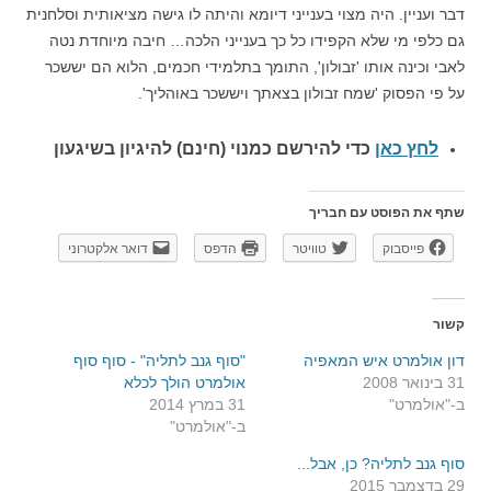
דבר ועניין. היה מצוי בענייני דיומא והיתה לו גישה מציאותית וסלחנית
גם כלפי מי שלא הקפידו כל כך בענייני הלכה… חיבה מיוחדת נטה
לאבי וכינה אותו 'זבולון', התומך בתלמידי חכמים, הלוא הם יששכר
על פי הפסוק 'שמח זבולון בצאתך ויששכר באוהליך'.
לחץ כאן
כדי להירשם כ
מנוי (חינם) להיגיון בשיגעון
שתף את הפוסט עם חבריך
פייסבוק
טוויטר
הדפס
דואר אלקטרוני
קשור
דון אולמרט איש המאפיה
"סוף גנב לתליה" - סוף סוף
31 בינואר 2008
אולמרט הולך לכלא
ב-"אולמרט"
31 במרץ 2014
ב-"אולמרט"
סוף גנב לתליה? כן, אבל...
29 בדצמבר 2015