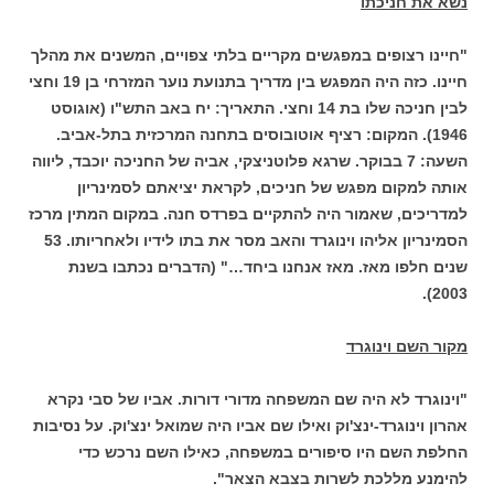
נשא את חניכתו
"חיינו רצופים במפגשים מקריים בלתי צפויים, המשנים את מהלך
חיינו. כזה היה המפגש בין מדריך בתנועת נוער המזרחי בן 19 וחצי
לבין חניכה שלו בת 14 וחצי. התאריך: יח באב התש"ו (אוגוסט
1946). המקום: רציף אוטובוסים בתחנה המרכזית בתל-אביב.
השעה: 7 בבוקר. שרגא פלוטניצקי, אביה של החניכה יוכבד, ליווה
אותה למקום מפגש של חניכים, לקראת יציאתם לסמינריון
למדריכים, שאמור היה להתקיים בפרדס חנה. במקום המתין מרכז
הסמינריון אליהו וינוגרד והאב מסר את בתו לידיו ולאחריותו. 53
שנים חלפו מאז. מאז אנחנו ביחד…" (הדברים נכתבו בשנת
2003).
מקור השם וינוגרד
"וינוגרד לא היה שם המשפחה מדורי דורות. אביו של סבי נקרא
אהרון וינוגרד-ינצ'וק ואילו שם אביו היה שמואל ינצ'וק. על נסיבות
החלפת השם היו סיפורים במשפחה, כאילו השם נרכש כדי
להימנע מללכת לשרות בצבא הצאר".