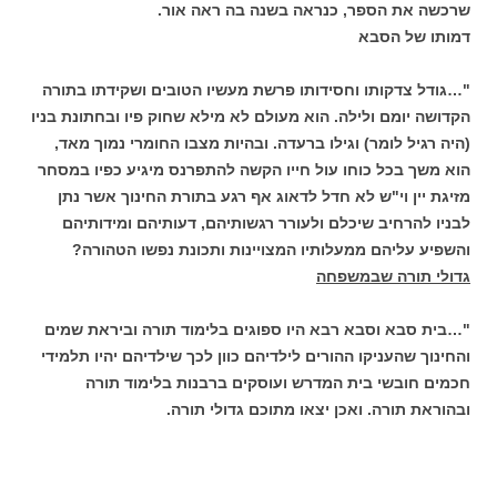
שרכשה את הספר, כנראה בשנה בה ראה אור.
דמותו של הסבא
"…גודל צדקותו וחסידותו פרשת מעשיו הטובים ושקידתו בתורה
הקדושה יומם ולילה. הוא מעולם לא מילא שחוק פיו ובחתונת בניו
(היה רגיל לומר) וגילו ברעדה. ובהיות מצבו החומרי נמוך מאד,
הוא משך בכל כוחו עול חייו הקשה להתפרנס מיגיע כפיו במסחר
מזיגת יין וי"ש לא חדל לדאוג אף רגע בתורת החינוך אשר נתן
לבניו להרחיב שיכלם ולעורר רגשותיהם, דעותיהם ומידותיהם
והשפיע עליהם ממעלותיו המצויינות ותכונת נפשו הטהורה?
גדולי תורה שבמשפחה
"…בית סבא וסבא רבא היו ספוגים בלימוד תורה וביראת שמים
והחינוך שהעניקו ההורים לילדיהם כוון לכך שילדיהם יהיו תלמידי
חכמים חובשי בית המדרש ועוסקים ברבנות בלימוד תורה
ובהוראת תורה. ואכן יצאו מתוכם גדולי תורה.