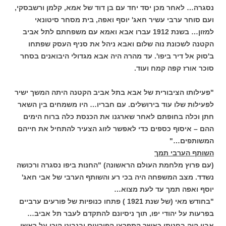
נסגרה… לאחר מכן יסד יחד עם בן דוד של אמא, קלמן ורשבסקי,
ועם סוחר ערבי עשיר חאג' יוסף ואפה, בית מסחר סיטונאי
למזון… בשנת 1912 עברו אבא ואמא עם משפחתם לתל אביב
הקטנה לשכונת נוה שלום ואבא ניהל את סניף העסק שפתחו
ב'סוק אל דיר ביפו'. עד מהרה היה אבא מגדולי היבואנים בסחר
סוכר אורז קפה קמח ועוד.
"פעילותו הציבורית של אבא בתל אביב הקטנה היתה המשך ישיר
לפעילות שלו עוד בירושלים. עם חבריו… היו משמחים בין השאר
חתן וכלה בחופתם לאחר שארגנו את הכנסת כלה ברוח הימים
ההם – איסוף כספים כדי לאפשר לזוג הצעיר להתחיל את חייהם
המשותפים…"
השותף הערבי תמך
(עם פרוץ מלחמת העולם הראשונה) "החנות ביפו נסגרה ורכושה
נשדד. מצב המשפחה היה בכי רע והשותף הערבי של אבי חאג'
יוסף ואפה תמך עד לעת מצוא…
"בחודש מאי (של שנת 1921 ) פתחו כנופיות של פורעים ערביים
בפרעות על יהודי יפו, תוך ניסיונם להתקדם לעבר תל אביב…
אביו היה בחנותו כאשר התפרצו הפורעים ובנבוט היכו על ראשו