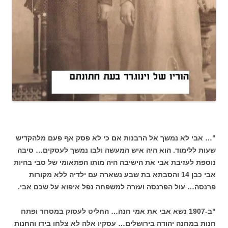
"… אבי לא נמשך אל הרבנות אם כי לא פסק אף פעם מלהקדיש
שעות ללימוד. הוא היה איש המעשה ולבו נמשך לעסקים… סיבה
נוספת לעזיבת אבי את הישיבה היה מותו הפתאומי של סבי בהיות
אבי כבן 14 והסבתא בת שבע נשארה עם ילדיה ללא מקורות
פרנסה… עול הפרנסה ועזרה למשפחה נפל איפוא על שכם אבי.
"ב-1907 נשא אבי את אמי חנה… החליט לעסוק במסחר ופתח
חנות במחנה יהודה בירושלים… עסקיו אלה לא צלחו בידו והחנות