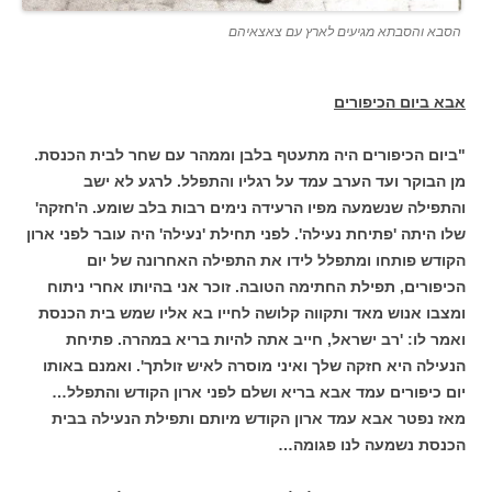
הסבא והסבתא מגיעים לארץ עם צאצאיהם
אבא ביום הכיפורים
"ביום הכיפורים היה מתעטף בלבן וממהר עם שחר לבית הכנסת.
מן הבוקר ועד הערב עמד על רגליו והתפלל. לרגע לא ישב
והתפילה שנשמעה מפיו הרעידה נימים רבות בלב שומע. ה'חזקה'
שלו היתה 'פתיחת נעילה'. לפני תחילת 'נעילה' היה עובר לפני ארון
הקודש פותחו ומתפלל לידו את התפילה האחרונה של יום
הכיפורים, תפילת החתימה הטובה. זוכר אני בהיותו אחרי ניתוח
ומצבו אנוש מאד ותקווה קלושה לחייו בא אליו שמש בית הכנסת
ואמר לו: 'רב ישראל, חייב אתה להיות בריא במהרה. פתיחת
הנעילה היא חזקה שלך ואיני מוסרה לאיש זולתך'. ואמנם באותו
יום כיפורים עמד אבא בריא ושלם לפני ארון הקודש והתפלל…
מאז נפטר אבא עמד ארון הקודש מיותם ותפילת הנעילה בבית
הכנסת נשמעה לנו פגומה…