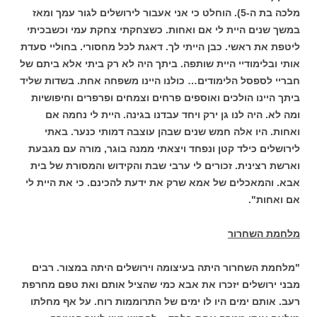
מלכה בת ה-5). הוחלט כי אני אעבור לירושלים לגור עמך ומאז
במשך שנים היית לי אם ואחות. כשצחקתי צחקת עמי וכשבכיתי
ליטפת את ראשי. כבן הייתי לך. דאגת לכל מחסורי. בחוליי סעדת
אותי ובלימודיי היית שותפה. ביתך היה לא רק ביתי אלא ביתם של
חבריי לספסל הלימודים… כולנו היינו משפחה אחת. בשדות שליד
ביתך היינו הולכים ואוספים פרחים וצמחים ופרפרים וחיפושיות
ומה לא. היה לנו גן ירק ויחד עבדנו בגינה. היית לי נחמה אם
ואחות. היו אלה חמש שנים שבהן עוצבה דמותי כנער. באתי
לירושלים כילד קטן ונפחד ויצאתי ממנה בוגר, מורה עם מגבעת
וארשת רצינית. זכורים לי ערבי שבת והקידוש והמסורת של בית
אבא. והמאכלים של אמא שרק את ידעת להכינם. כי את היית לי
אם ואחות".
מלחמת השחרור
"מלחמת השחרור היתה בעיצומה וירושלים היתה במצור. רבים
מבני ירושלים יזכרו את אבא כמי שהציל אותם ואת טפם מחרפת
רעב. אותם ימים היו לו ימים של התרוממות רוח. על אף מחלתו