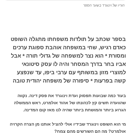
הוריו של וינוגרד בשער הספר
בספר שכתב על תולדות משפחתו מתגלה השופט
כאדם רגיש, שחי במשפחה אוהבת ספוגת ערכים
ומסורת * הוא נצר למשפחה של גדולי תורה * אבל
אביו בחר בדרך המסחר והיה לו עסק סיטונאי
למוצרי מזון במשותף עם ערבי ביפו, עד שנפצע
קשה בפרעות * סיפורה של משפחה יהודית טובה
בעוד כמה שבועות תפסוק ועדת וינוגרד את פסק דינה. נקווה
שהוועדה תשים קץ לכהונתו של אהוד אולמרט, ראש הממשלה
הגרוע ביותר והמושחת ביותר שהיה לנו מאז קום המדינה.
מי הוא השופט וינוגרד שבידיו אולי להציל אותנו מן הצרה הקרויה
אולמרט? מה הם השורשים מהם צמח?