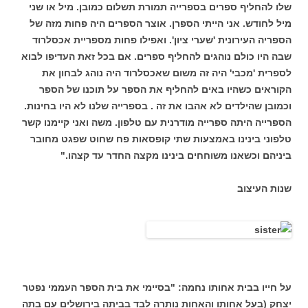
שלו להחליף ספרים בספרייה תמורת תשלום כמובן. מיל או שני
מיל לחודש. אני הייתי הספרן. אוצר הספרים היה פחות מזה של
הספריה העירונית 'שערי ציון'. ואפילו פחות מספריית אכסלרוד
שבה היו כולם נוהגים להחליף ספרים. אם בכל זאת העדיפו לבוא
לספרית 'מכבי' היה זה משום שאכסלרוד היה נוהג לבחון את
הקוראים כשהיו באים להחליף את הספר על תוכנו של הספר
וכמובן שהילדים לא אהבו את זה . בספרייה שלנו לא היו בחינות.
הספרייה היתה ספרייה מודרנית עם טלפון. משה ואני קיימנו קשר
טלפוני בינינו באמצעות שתי קופסאות פח שחוט שפגט מחובר
ביניהם וכשאנו משוחחים בינינו מקצה החדר עד קצהו."
שנות העיצוב
על חייו בבית אחותו נחמה: "בסיימי את בית הספר העממי נפטר
יצחק (בעל אחותו והאחות נותרה לבד בביתה בירושלים עם בתה