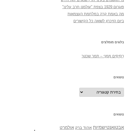
פוגרום 1929 בצפת "עולמנו חרב עלינו"
מה באמת קרה במלחמת העצמאות
ביום הזיכרון לשואה כל הקישורים
בלוגים מומלצים
רְסִיסִים מִמֶנִי – תמר שכטר
נושאים
נושאים
נושאים
אבטואנטישמיות
אולמרט
אהוד ברק