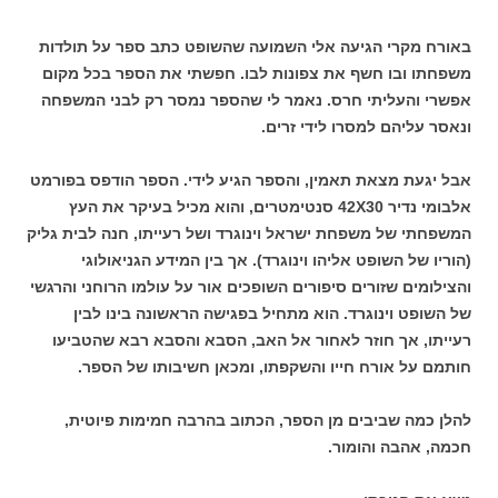
באורח מקרי הגיעה אלי השמועה שהשופט כתב ספר על תולדות
משפחתו ובו חשף את צפונות לבו. חפשתי את הספר בכל מקום
אפשרי והעליתי חרס. נאמר לי שהספר נמסר רק לבני המשפחה
ונאסר עליהם למסרו לידי זרים.
אבל יגעת מצאת תאמין, והספר הגיע לידי. הספר הודפס בפורמט
אלבומי נדיר 42X30 סנטימטרים, והוא מכיל בעיקר את העץ
המשפחתי של משפחת ישראל וינוגרד ושל רעייתו, חנה לבית גליק
(הוריו של השופט אליהו וינוגרד). אך בין המידע הגניאולוגי
והצילומים שזורים סיפורים השופכים אור על עולמו הרוחני והרגשי
של השופט וינוגרד. הוא מתחיל בפגישה הראשונה בינו לבין
רעייתו, אך חוזר לאחור אל האב, הסבא והסבא רבא שהטביעו
חותמם על אורח חייו והשקפתו, ומכאן חשיבותו של הספר.
להלן כמה שביבים מן הספר, הכתוב בהרבה חמימות פיוטית,
חכמה, אהבה והומור.