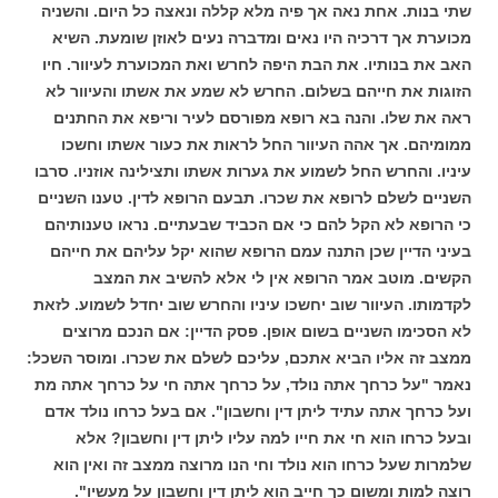
שתי בנות. אחת נאה אך פיה מלא קללה ונאצה כל היום. והשניה
מכוערת אך דרכיה היו נאים ומדברה נעים לאוזן שומעת. השיא
האב את בנותיו. את הבת היפה לחרש ואת המכוערת לעיוור. חיו
הזוגות את חייהם בשלום. החרש לא שמע את אשתו והעיוור לא
ראה את שלו. והנה בא רופא מפורסם לעיר וריפא את החתנים
ממומיהם. אך אהה העיוור החל לראות את כעור אשתו וחשכו
עיניו. והחרש החל לשמוע את גערות אשתו ותצילינה אוזניו. סרבו
השניים לשלם לרופא את שכרו. תבעם הרופא לדין. טענו השניים
כי הרופא לא הקל להם כי אם הכביד שבעתיים. נראו טענותיהם
בעיני הדיין שכן התנה עמם הרופא שהוא יקל עליהם את חייהם
הקשים. מוטב אמר הרופא אין לי אלא להשיב את המצב
לקדמותו. העיוור שוב יחשכו עיניו והחרש שוב יחדל לשמוע. לזאת
לא הסכימו השניים בשום אופן. פסק הדיין: אם הנכם מרוצים
ממצב זה אליו הביא אתכם, עליכם לשלם את שכרו. ומוסר השכל:
נאמר "על כרחך אתה נולד, על כרחך אתה חי על כרחך אתה מת
ועל כרחך אתה עתיד ליתן דין וחשבון". אם בעל כרחו נולד אדם
ובעל כרחו הוא חי את חייו למה עליו ליתן דין וחשבון? אלא
שלמרות שעל כרחו הוא נולד וחי הנו מרוצה ממצב זה ואין הוא
רוצה למות ומשום כך חייב הוא ליתן דין וחשבון על מעשיו".