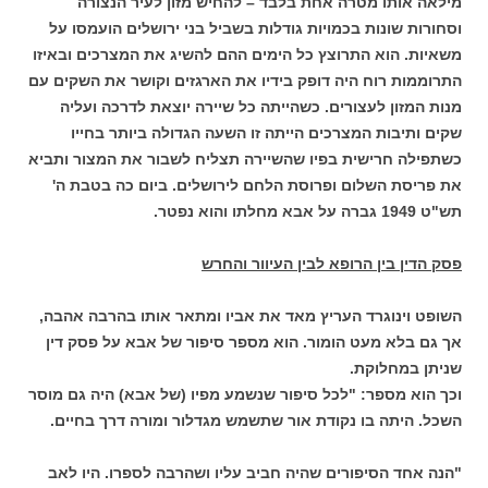
מילאה אותו מטרה אחת בלבד – להחיש מזון לעיר הנצורה
וסחורות שונות בכמויות גודלות בשביל בני ירושלים הועמסו על
משאיות. הוא התרוצץ כל הימים ההם להשיג את המצרכים ובאיזו
התרוממות רוח היה דופק בידיו את הארגזים וקושר את השקים עם
מנות המזון לעצורים. כשהייתה כל שיירה יוצאת לדרכה ועליה
שקים ותיבות המצרכים הייתה זו השעה הגדולה ביותר בחייו
כשתפילה חרישית בפיו שהשיירה תצליח לשבור את המצור ותביא
את פריסת השלום ופרוסת הלחם לירושלים. ביום כה בטבת ה'
תש"ט 1949 גברה על אבא מחלתו והוא נפטר.
פסק הדין בין הרופא לבין העיוור והחרש
השופט וינוגרד העריץ מאד את אביו ומתאר אותו בהרבה אהבה,
אך גם בלא מעט הומור. הוא מספר סיפור של אבא על פסק דין
שניתן במחלוקת.
וכך הוא מספר: "לכל סיפור שנשמע מפיו (של אבא) היה גם מוסר
השכל. היתה בו נקודת אור שתשמש מגדלור ומורה דרך בחיים.
"הנה אחד הסיפורים שהיה חביב עליו ושהרבה לספרו. היו לאב