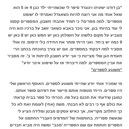
"בן דודנו ישעיהו וינוגרד סיפר לי שכשהייתי ילד כבן 4 או 5 הוא
שאל אותי מה אני רוצה להיות כשאגדל ואמרתי לו 'שופט
מספרים'. למה מסרים? כי תמיד אהבתי חשבון. המספרים קסמו
לי עוד בהיותי בגן. אני נזכר באבא כשאני יושב על ברכיו הוא היה
מצביע על מקום כלשהו על השולחן כאן יש חמש כאן יש 8 כאן יש
9 כמה יש ביחד. ואני הייתי פותר את החידה בלי היסוס. זה אולי
מסביר למה דבקתי במספרים. אם יש צורך בהוכחה בכתב הרי
תעודת הגן שלי מציינת כי אני יודע חשבון לכיתות א' ב'. זה מסביר
את עניין המספרים. למה דיברתי אז על שיפוט אינני יודע"
"משוגע לספרים"
מי שמכיר אותי יודע שהייתי משוגע לספרים. האוסף הראשון שלי
היו ספרים. הייתי מטפוח אותם מיישר את דפיהם סופר אותם.
כמובן שידעתי את תכנם בעל פה. הכרתי כל ספר בבית קראתי
את כולם אף כי רבים לא הבנתי. משה (אחי) לעומת זאת לא כל
כך התלהב מקריאה, אך כאיש עסקים מבטן ומלידה הציע לי
שנעשה ספרייה. בחותמות של 'המדפיס העברי' החתמנו על
הספרים חותמת עם שם הספרייה 'מכבי' ומשה היה מביא חברים