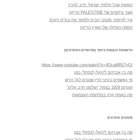
המפות שכל תלמיד ישראלי חייב להכיר
אוצר צילומים של PALESTINE הריקה
איך להיפטר מזבובי הבית ולפתור את בעיית היונים
המפה הגדולה של הארץ הריקה
הרשומות הנצפות ביותר (מהיומיים האחרונים)
https://www.youtube.com/watch?v=4OcaMRLTyGI
מה בין אברהם לינקולן לנפתלי בנט
מי האשמים בעינוי הדין שנגרם לגל הירש
פוגרום 1929 בצפת "עולמנו חרב עלינו"
מה באמת קרה במלחמת העצמאות
פוסטים אחרונים
מה בין אברהם לינקולן לנפתלי בנט
מי האשמים בעינוי הדין שנגרם לגל הירש