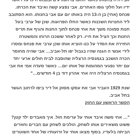
ידיו ועל חלקי גופו האחרים. אבי נפצע קשה ואיבד את הכרתו.
פנחס (אחי) בן ה-13 היה באותו יום עם אבי בחנותו. הוא הסתובב
ליד החנויות השכנות כאשר החלו הפרועות. שכן של ערבי בעל
חנות סמוכה משך את אחי פנחס לתוך החנות והגיף את תריס
החנות וכך הציל את חייו. רק לאחר ששככו הרוחו והמשטרה
החזירה את הסדר על כנו הוציא אותו שכן ערבי את פנחס ומסרו
לידי אנשי ה הגנה שהיו בגבול יפו תל-אביב… אבי שהיה מחוסר
הכרה הושכב בגמנסיה הרצליה שהוסבה לבית חולים ארעי יחד
עם יתר נפגעי המהומות של אותו יום… כאשר סעדה אמי את אבי
בגמנסיה הרצליה היה אחי אהרון דוד בן 4 חודשים…"
שנת 1929 העביר אבי את עסקו מסוק אל דיר ביפו לרחוב הגשר
בתל אביב.
הקשר הראשון עם החוק
"… אחי משה איבד אותי על ערימת חול. איך מאבדים ילד קטן?
פשוט משאירים אותו לשחק, הולכים לשחק עם חברים וחוזרים
הביתה בלעדיו. בסוף מצאו אותי על זרועותיו של אחד השוטרים