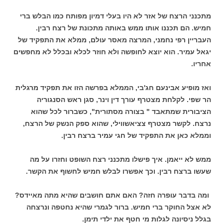
מתכנני הרצח של אזר לא היו בעלי דמיון מפותח כמו הבלש ברי
חמיש. הם תכננו אותו ממש באותה מתכונת של רצח רבין.
העבריין רפי נחמני, המרצה מאסר עולם, ממלא את התפקיד של
יגאל עמיר. הוא יוצא לחופשה ולא חוזר לכלא ובכלל לא מחפשים
אחריו.
ואז מופיע אבינעם חג'בי, הממלא בפרשה הזו את תפקיד מרגלית
הר שפי. לקלחת מצטרף עורך דין וינר, סגן ראש הסנגוריה
הציבורית שמתאבד " בצורה מסתורית", כשברור לכל שהוא
נרצח. לקשר מצטרף צציאשווילי, שהוא ספק הנשק של הרצח,
וממלא כאן את התפקיד של חגי עמיר ברצח רבין.
ממש לא ייאמן. איך פישלו מתכנני רצח השופט וחזרו על מה
שעשו ברצח רבין. וכך אפשרו לבלש חמיש לחשוף את הקשר.
ומה בדבר עופרה חזה? האם אתם חושבים שהיא מתה מאיידס?
לא אצל החוקר ברי חמיש. ברור לגמרי שהיא נחטפה ונרצחה
בגלל ניסיונה לגלות מי חטף את ילדי תימן.