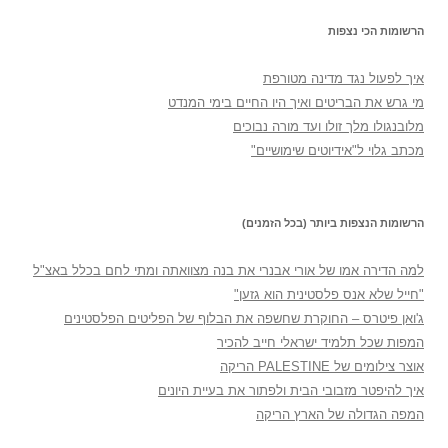
הרשומות הכי נצפות
איך לפעול נגד מדינה מטורפת
מי גרש את הבריטים ואיך היו החיים בימי המנדט
מלובנגולו מלך זולו ועד מורה נבוכים
מכתב גלוי ל"אידיוטים שימושיים"
הרשומות הנצפות ביותר (בכל הזמנים)
למה הדירה אמו של אורי אבנרי את בנה מצוואתה ומתי לחם בכלל באצ"ל
"חייל שלא אנס פלסטינית הוא גזען"
ג'ואן פיטרס – החוקרת שחשפה את הבלוף של הפליטים הפלסטינים
המפות שכל תלמיד ישראלי חייב להכיר
אוצר צילומים של PALESTINE הריקה
איך להיפטר מזבובי הבית ולפתור את בעיית היונים
המפה הגדולה של הארץ הריקה