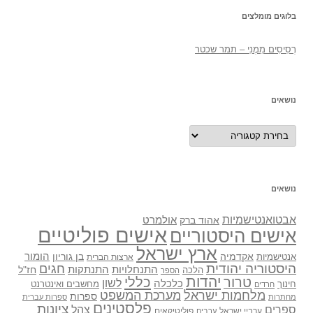
בלוגים מומלצים
רְסִיסִים מִמֶנִי – תמר שכטר
נושאים
נושאים
נושאים
אבטואנטישמיות
אולמרט
אהוד ברק
אישים פוליטיים
אישים היסטוריים
ארץ ישראל
אקדמיה
בן גוריון
הומור
אנטישמיות
ארצות הברית
היסטוריה יהודית
חגים
התנתקות
התנחלויות
חז"ל
הלכה
הספר
יהדות
כללי
טרור
לשון
כלכלה
מחשבים ואינטרנט
חינוך
חרדים
מלחמות ישראל
מערכת המשפט
ספרות
מחתרות
ספרות עברית
פלסטינים
ציונות
ספרים
צהל
ערביי ישראל
פוליטיקאים
ערבים