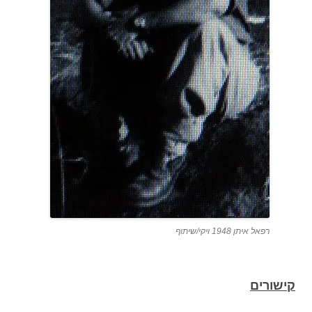
רפאל איתן 1948 ויקי/שיתוף
קישורים