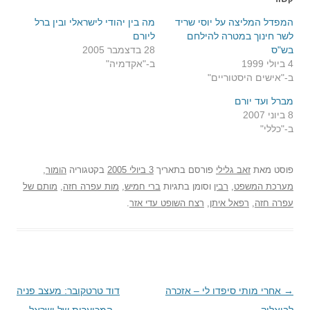
המפדל המליצה על יוסי שריד
מה בין יהודי לישראלי ובין ברל
לשר חינוך במטרה להילחם
ליורם
בש"ס
28 בדצמבר 2005
4 ביולי 1999
ב-"אקדמיה"
ב-"אישים היסטוריים"
מברל ועד יורם
8 ביוני 2007
ב-"כללי"
פוסט
מאת
זאב גלילי
פורסם בתאריך
3 ביולי 2005
בקטגוריה
הומור
,
מערכת המשפט
,
רבין
וסומן בתגיות
ברי חמיש
,
מות עפרה חזה
,
מותם של
עפרה חזה
,
רפאל איתן
,
רצח השופט עדי אזר
.
→
ניווט
אחרי מותי סיפדו לי – אזכרה
דוד טרטקובר: מעצב פניה
לביאליק
בפוסטים
המכוערות של ישראל
←