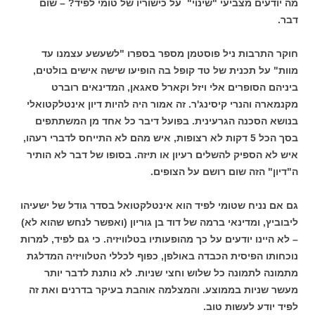
מה יודעים מצביעי "שינוי" על כישוריו של טומי לפיד? – שום
דבר.
חוקר התרבות ניל פוסטמן מספר בספרו "לשעשע עצמנו עד
מוות" על תכנית של טד קופל בה הופיעו שישה אישים בולטים,
ביניהם הסופרים אלי ויזל וקארל סאגאן, המדינאים רוברט
מקנמארה והנרי קיסינג'ר. זה אמור היה להיות דיון אינטלקטואלי
בנושא הסכנה הגרעינית. בפועל דיבר כל אחד מן המשתתפים
בסך הכל 5 דקות לא רצופות, איש מהם לא התייחס לדברי רעהו,
איש לא הספיק להשלים רעיון או תיזה. בסופו של דבר לא הותיר
ה"דיון" הזה שום רושם על הצופים.
גם אם נניח שטומי לפיד הוא אינטלקטואל בסדר גודל של ישעיהו
ליבוביץ, ומדינאי ברמה של דוד בן גוריון (ואפשר לנחש שהוא לא)
– לא היינו יודעים על כך מהופעותיו בטלוויזיה. כי גם לפיד, למרות
נוכחותו הפיסית הכבדה באולפן, כפוף לכללי הטלוויזיה המדלגת
מתמונה לתמונה כל שלוש וחצי שניות. לא נותנת לדבר יותר
מעשר שניות בממוצע. והמצלמה אוהבת בעיקר בדרנים ואת זה
לפיד יודע לעשות טוב.