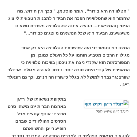
" הטלוויזיה היא בידור" , אומר פוסטמן, " בכך אין חידוש. מה
שחמור הוא שהטלוויזיה הפכה את הבידור לתבנית הטבעית לייצוג
הניסיון והמציאות… הבעיה איננה שהטלוויזיה משדרת נושאים
משעשעים. הבעיה היא שכל הנושאים מיוצגים כבידור…"
המצב הפוסטמודרני הזה שהשפעת הטלוויזיה היא רק אחד
מגילוייו הרבים מטביע חותמו על כל העולם כמובן. מן
המפורסמות הוא שקנדי ניצח את ניכסון בוויכוח טלוויזיה כי
המאפרת של קנדי היתה טובה יותר וניכסון לא היה מגולח. ארנולד
שוורצנגר נבחר למושל לא בגלל כישוריו הרוחניים. וכך גם רונאלד
רייגן.
בתקופת נשיאותו של רייגן
בארצות הברית יזם מישהו סרט
רונלד רייגן (ויקישיתוף)
מדהים: אוסף קטעים מכל
הסרטים ההוליוודיים שבהם
הופיע רייגן וההשוואתם
לקטעים מנאומיו הפוליטיים. למרבית התדהמה והמבוכה נתברר