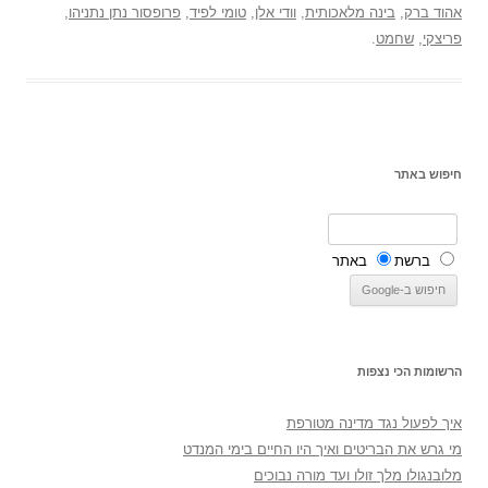
אהוד ברק
,
בינה מלאכותית
,
וודי אלן
,
טומי לפיד
,
פרופסור נתן נתניהו
,
פריצקי
,
שחמט
.
חיפוש באתר
ברשת
באתר
הרשומות הכי נצפות
איך לפעול נגד מדינה מטורפת
מי גרש את הבריטים ואיך היו החיים בימי המנדט
מלובנגולו מלך זולו ועד מורה נבוכים