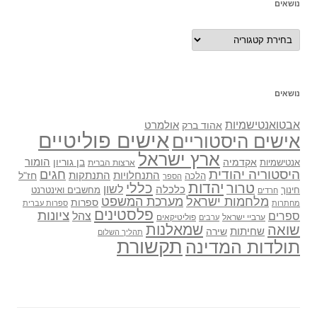
נושאים
נושאים
נושאים
אבטואנטישמיות
אולמרט
אהוד ברק
אישים פוליטיים
אישים היסטוריים
ארץ ישראל
אקדמיה
בן גוריון
הומור
אנטישמיות
ארצות הברית
היסטוריה יהודית
חגים
התנתקות
התנחלויות
חז"ל
הלכה
הספר
יהדות
כללי
טרור
לשון
כלכלה
מחשבים ואינטרנט
חינוך
חרדים
מלחמות ישראל
מערכת המשפט
ספרות
מחתרות
ספרות עברית
פלסטינים
ציונות
ספרים
צהל
ערביי ישראל
פוליטיקאים
ערבים
שואה
שמאלנות
שחיתות
שירה
תהליך השלום
תקשורת
תולדות המדינה