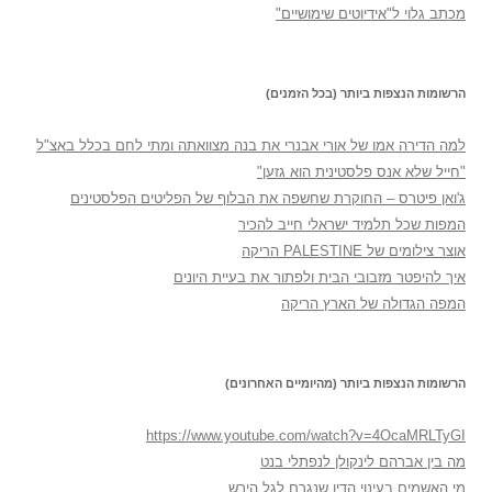
מכתב גלוי ל"אידיוטים שימושיים"
הרשומות הנצפות ביותר (בכל הזמנים)
למה הדירה אמו של אורי אבנרי את בנה מצוואתה ומתי לחם בכלל באצ"ל
"חייל שלא אנס פלסטינית הוא גזען"
ג'ואן פיטרס – החוקרת שחשפה את הבלוף של הפליטים הפלסטינים
המפות שכל תלמיד ישראלי חייב להכיר
אוצר צילומים של PALESTINE הריקה
איך להיפטר מזבובי הבית ולפתור את בעיית היונים
המפה הגדולה של הארץ הריקה
הרשומות הנצפות ביותר (מהיומיים האחרונים)
https://www.youtube.com/watch?v=4OcaMRLTyGI
מה בין אברהם לינקולן לנפתלי בנט
מי האשמים בעינוי הדין שנגרם לגל הירש