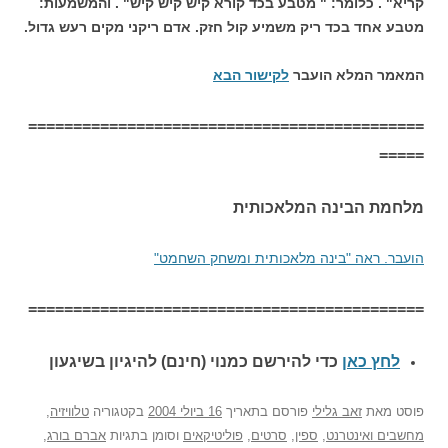
קריא" . כלומר: " מטבע בכד קורא קיש קיש קיש" . והמשמעות:
מטבע אחד בכד ריק משמיע קול חזק. אדם ריקני מקים רעש גדול.
המאמר המלא הועבר
לקישור הבא
============================================
=====
מלחמת הבינה המלאכותית
הועבר. ראה "בינה מלאכותית ומשחק השחמט"
============================================
לחץ כאן
כדי להירשם כ
מנוי (חינם) להיגיון בשיגעון
פוסט
מאת
זאב גלילי
פורסם בתאריך
16 ביולי 2004
בקטגוריה
טלוויזיה
,
מחשבים ואינטרנט
,
ספין
,
סרטים
,
פוליטיקאים
וסומן בתגיות
אברם בורג
,