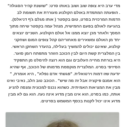
מדי ערב היא צופה שוב ושוב באותו סרט: "שושנת קהיר הסגולה"
. הופעתה המתמדת באולם הקולנוע מעוררת את תשומת לב
הדמות המרכזית בסרט, טום בקסטר ( אותו מגלם ג'ף דניאלס).
בהגיעה לאולם בפעם החמישית, מנהל עמה בקסטר שיחה מתוך
המסך ולאחר מכן יוצא ממנו אל אולם הקולנוע. השניים יוצאים
יחד מן האולם ומשאירים מאחוריהם קהל צופים המום ושחקני
קולנוע, שאינם יכולים להמשיך בעלילה, בהעדר השחקן הראשי.
בין המלצרית קשת היום לבין הכוכב הזוהר מתפתח רומן סוער.
היא בורחת מחייה העלובים וגם הוא רוצה להימלט מן התפקיד
הסיזיפי בסרט. המלצרית מוקסמת מדמותו של הכוכב, אף שהיא
יודעת שזו דמות וירטואלית. "פגשתי אדם נפלא" , היא אומרת, "
הוא אמנם פיקציה אבל זה מה שיש" . הכוכב טוב הלב, נאיבי ואינו
מבין את המציאות האמיתית. כשהוא נכנס למכונית ומנסה להניע
אותה, כמו בסרט, הוא אינו מבין מדוע אינה נעה. הוא גם לא מבין
מדוע אינו יכול לקנות בכסף המשמש בסרטים.