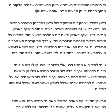
כי בנאומיו הפוליטיים משתמש רייגן במשפטים שלמים הלקוחים
מתוך סרטיו. אותן הבעות פנים, אותה שפת גוף.
רייגן כנשיא שיחק את התפקיד של רייגן כאקדחן במערב הפרוע.
כמו במערב יש גם בעולמנו טובים ורעים. הטוב השולף ראשון
מנצח. רייגן שלף ראשון וניצח את ממלכת הרשע. הוא החליט על
פיתוח תכנית מלחמת הכוכבים והאיץ בכך את קריסת האימפריה
הסובייטית. זה היה הפי אנד כמו בסרטים. רייגן הוא דווקא דוגמא
מוצלחת של בחירה וירטואלית. לא בטוח שטומי לפיד הוא כזה.
טומי לפיד הוא מנהיג וירטואלי שבוחריו העניקו לו כוח פוליטי
בזכות בדרנותו. וכך קיבלנו שר הנזכר בסבתא שלו מן השואה
כשחיילינו שופכים דמם ברצועה. כך קיבלנו שר משפטים שפועל
בנחרצות לבחירת עדנה ארבל לעליון ואומר שגם ארבל וגם מזוז
צודקים.
פריצקי הוא דווקא האדם הריאלי האמיתי בסרט הזה. הוא פעל
כמו שפוליטיקאים פועלים, אמנם בלי זהירות וגם ללא עודף