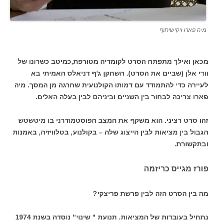
מיה פארו ויקישיתוף
מכאן ואילך מתפתח הסרט לקומדיה מטורפת,כמיטב כשרונו של
וודי אלן (שביים את הסרט). השחקן ג'ף דניאלס האמיתי בא
לעיירה כדי להתמודד עם דמותו הקולנועית שחרגה מן המסך. מיה
פארו צריכה לבחור בין השניים וביניהם לבין בעלה האלים.
זהו סרט רציני. הוא משקף את המצב הפוסטמודרני בו מיטשטש
הגבול בין מציאות לבין הייצוג שלה – בקולנוע, בטלוויזיה, באמנות
ובתקשורת.
פורז מגייס כריזמה
מה בין הסרט הזה לבין פרשת פריצקי?
נתחיל בעובדות של המציאות. תנועת " שינוי" נוסדה בשנת 1974