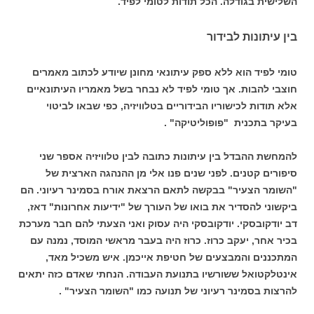
השלישית בגודלה. הכל תודות לטומי לפיד.
בין עיתונות לבידור
טומי לפיד הוא ללא ספק עיתונאי מחונן שיודע לכתוב מאמרים
חוצבי להבות. אך טומי לפיד לא נבחר בשל מאמריו העיתונאיים
אלא תודות לכישוריו הבידוריים בטלוויזיה, כפי שבאו לביטוי
בעיקר בתכנית "פופוליטיקה" .
להמחשת ההבדל בין עיתונות כתובה לבין טלוויזיה אספר שני
סיפורים קטנים. לפני שנים פנו אלי מן ההנהגה הארצית של
"השומר הצעיר" בבקשה לתאם הרצאת אורח בסמינר רעיוני. הם
ביקשוני להסדיר את בואו של העורך של "ידיעות אחרונות" דאז,
דב יודקובסקי. יודקובסקי היה עסוק ואני הצעתי להם חבר מערכת
בכיר אחר, יעקב כרוז. כרוז היה בעבר מראשי המוסד, נמנה עם
המתכננים והמבצעים של חטיפת אייכמן. איש משכיל מאד,
אינטלקטואל ששורשיו בתנועת העבודה. הנחתי שאדם כזה יתאים
להרצות בסמינר רעיוני של תנועה כמו "השומר הצעיר" .