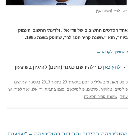
יאיר לפיד [ויקישיתוף]
אחד הסרטים החשובים של וודי אלן, ולדעתי החשוב והעמוק
ביותר, הוא "שושנת קהיר הסגולה", שהופק בשנת 1985.
להמשיך לקרוא
←
לחץ כאן
כדי להירשם כ
מנוי (חינם) להיגיון בשיגעון
פוסט
מאת
זאב גלילי
פורסם בתאריך
23 בינואר 2013
בקטגוריה
אישים
פוליטיים
,
טלוויזיה
,
סרטים
,
פוליטיקאים
וסומן בתגיות
וודי אלן
,
יאיר לפיד
,
יש
עתיד
,
שושנת קהיר הסגולה
.
הפוליטיקה כבידור והבידור כפוליטיקה – "שושנת