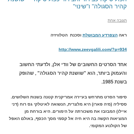
קהיר הסגולה" ו"שינוי"
תגובה אחת
ראה
הצפרדע המבושלת
וסכנת הטלוויזיה
http://www.zeevgalili.com/?p=934
אחד הסרטים החשובים של וודי אלן, ולדעתי החשוב
והעמוק ביותר, הוא "שושנת קהיר הסגולה" , שהופק
בשנת 1985.
סיפור הסרט מתרחש בעיירה אמריקנית קטנה בשנות השלושים.
ססיליה (מיה פארו) היא מלצרית, הנשואה לאיטלקי גס רוח (דני
איילו) המבזבז את משכורתה על הימורים. היא בורחת מן
המציאות הקשה בה היא חיה אל קסמי מסך הכסף, באולם האפל
של הקולנוע המקומי.