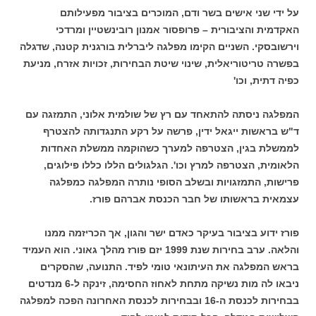
על ידי שני אישים בשר ודם, המוכרים בציבור מפעילותם
האקדמית והציבורית – פרופסור אמנון רובינשטיין ומרדכי
וירשובסקי. השניים הקימו מפלגה ליברלית בורגנית קטנה, שדגלה
בפשרה טריטוריאלית, שינוי שיטת הבחירות, זכויות אזרח, מניעת
כפיה דתית, וכו'
המפלגה ניסתה להתאחד עם רץ של שולמית אלוני, התמזגה עם
ד"ש בראשות ייגאל ידין, פרשה על רקע התנגדותה להצטרף
לממשלת בגין, הצטרפה למערך כשהוקמה ממשלת האחדות
הלאומית, הצטרפה למרץ וכו'. הגלגולים הללו כללו פילוגים,
פרישות, התמזגויות ובשלב הסופי נותרה המפלגה כמפלגה
עצמאית בראשותו של חבר הכנסת אברהם פורז.
פורז ידוע בציבור בעיקר כאדם ישר והגון, אך הכריזמה ממנו
והלאה. ערב בחירות שנת 1999 יזם פורז מהלך גאוני. הוא העמיד
בראש המפלגה את העיתונאי טומי לפיד. התנועה, שהסקרים
ניבאו לה מות נשיקה מתחת לאחוז החסימה, זינקה ל-6 מנדטים
בבחירות לכנסת ה-16 ובבחירות לכנסת האחרונה הפכה למפלגה