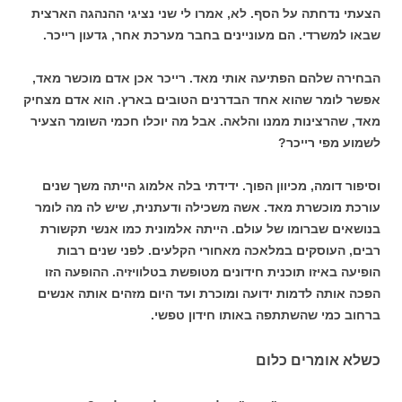
הצעתי נדחתה על הסף. לא, אמרו לי שני נציגי ההנהגה הארצית
שבאו למשרדי. הם מעוניינים בחבר מערכת אחר, גדעון רייכר.
הבחירה שלהם הפתיעה אותי מאד. רייכר אכן אדם מוכשר מאד,
אפשר לומר שהוא אחד הבדרנים הטובים בארץ. הוא אדם מצחיק
מאד, שהרצינות ממנו והלאה. אבל מה יוכלו חכמי השומר הצעיר
לשמוע מפי רייכר?
וסיפור דומה, מכיוון הפוך. ידידתי בלה אלמוג הייתה משך שנים
עורכת מוכשרת מאד. אשה משכילה ודעתנית, שיש לה מה לומר
בנושאים שברומו של עולם. הייתה אלמונית כמו אנשי תקשורת
רבים, העוסקים במלאכה מאחורי הקלעים. לפני שנים רבות
הופיעה באיזו תוכנית חידונים מטופשת בטלוויזיה. ההופעה הזו
הפכה אותה לדמות ידועה ומוכרת ועד היום מזהים אותה אנשים
ברחוב כמי שהשתתפה באותו חידון טפשי.
כשלא אומרים כלום