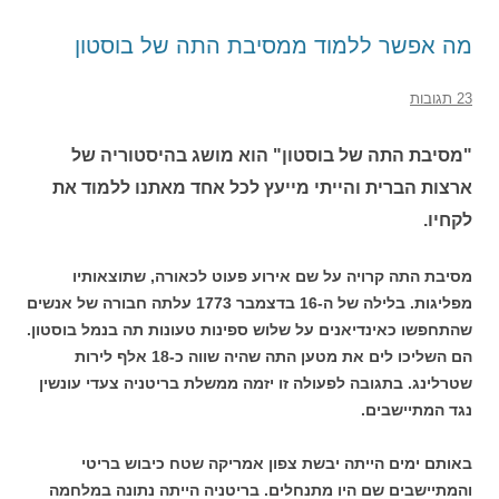
מה אפשר ללמוד ממסיבת התה של בוסטון
23 תגובות
"
מסיבת התה של בוסטון" הוא מושג בהיסטוריה של
ארצות הברית והייתי מייעץ לכל אחד מאתנו ללמוד את
לקחיו.
מסיבת התה קרויה על שם אירוע פעוט לכאורה, שתוצאותיו
מפליגות. בלילה של ה-16 בדצמבר 1773 עלתה חבורה של אנשים
שהתחפשו כאינדיאנים על שלוש ספינות טעונות תה בנמל בוסטון.
הם השליכו לים את מטען התה שהיה שווה כ-18 אלף לירות
שטרלינג. בתגובה לפעולה זו יזמה ממשלת בריטניה צעדי עונשין
נגד המתיישבים.
באותם ימים הייתה יבשת צפון אמריקה שטח כיבוש בריטי
והמתיישבים שם היו מתנחלים. בריטניה הייתה נתונה במלחמה