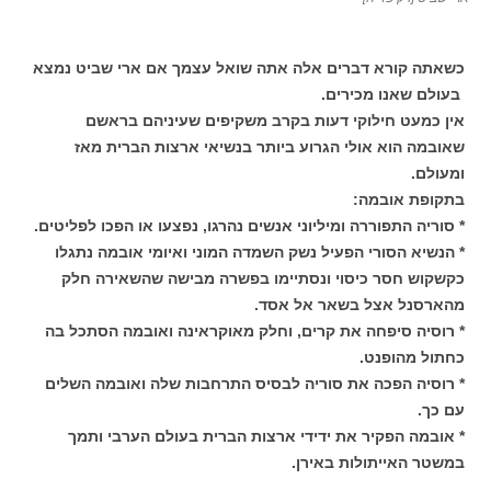
כשאתה קורא דברים אלה אתה שואל עצמך אם ארי שביט נמצא
בעולם שאנו מכירים.
אין כמעט חילוקי דעות בקרב משקיפים שעיניהם בראשם
שאובמה הוא אולי הגרוע ביותר בנשיאי ארצות הברית מאז
ומעולם.
בתקופת אובמה:
* סוריה התפוררה ומיליוני אנשים נהרגו, נפצעו או הפכו לפליטים.
* הנשיא הסורי הפעיל נשק השמדה המוני ואיומי אובמה נתגלו
כקשקוש חסר כיסוי ונסתיימו בפשרה מבישה שהשאירה חלק
מהארסנל אצל בשאר אל אסד.
* רוסיה סיפחה את קרים, וחלק מאוקראינה ואובמה הסתכל בה
כחתול מהופנט.
* רוסיה הפכה את סוריה לבסיס התרחבות שלה ואובמה השלים
עם כך.
* אובמה הפקיר את ידידי ארצות הברית בעולם הערבי ותמך
במשטר האייתולות באירן.