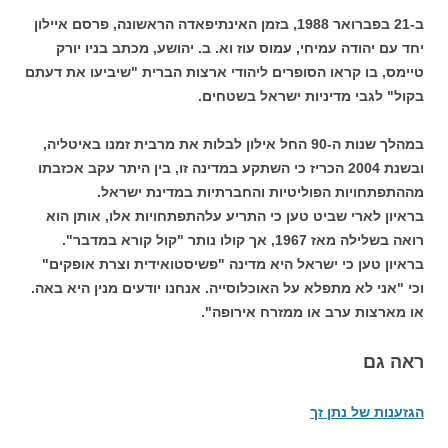
ב-21 בפברואר 1988, בזמן האינתיפאדה הראשונה, פרסם איילון
יחד עם יהודה עמיחי, עמוס עוז וא. ב. יהושע, מכתב בניו יורק
טיימס, בו קראו הסופרים ליהודי ארצות הברית "שיביעו את דעתם
בקול" לגבי מדיניות ישראל בשטחים.
במהלך שנות ה-90 החל אילון לבלות את מרבית זמנו באיטליה,
ובשנת 2004 הכריז כי השתקע במדינה זו, בין היתר עקב אכזבתו
מההתפתחויות הפוליטיות והחברתיות במדינת ישראל.
בראיון לארי שביט טען כי התריע עלהתפתחויות אלו, אותן הוא
רואה בשלילה מאז 1967, אך קולו נותר "קול קורא במדבר".
בראיון טען כי ישראל היא מדינה "פשיסטואידית וצרת אופקים"
וכי "אני לא מתפלא על האוכלוסייה. אנחנו יודעים מנין היא באה.
או מארצות ערב או ממזרח אירופה".
ראה גם
הגזענות של נתן זך