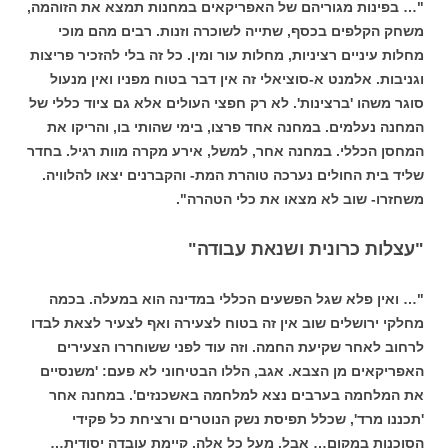
"… בפינות מגוריהם של האפריקאים במחנות תמצא את הזוהמה,
משחק הקלפים בכסף, שתייה לשוכרה וזנות. רבים מהם מוכי
מחלות עיניים רציניות, מחלות עור ומין. כל זה בלי להזכיר פריצות
וגניבות. אלמנט א-סוציאלי זה אין דבר בטוח מפניו ואין מנעול
סוגר משהו 'ברצינות'. לא רק חפצי העולים אלא גם ציוד כללי של
המחנה נעלמים. במחנה אחד פרצו, בימי שהותי בו, והריקו את
המחסן הכללי. במחנה אחר, למשל, אירע מקרה מוות רגיל. בחדר
שליד בית החולים נערכה טוהרת המת- והקברנים יצאו להלוויה.
משחזרו- שוב לא מצאו את כלי הטהרה".
"עצלות כרונית ושנאת עבודה"
"… ואין פלא שגל הפשעים הכללי במדינה הוא במעלה. בכמה
מחלקי ירושלים שוב אין זה בטוח לצעירה ואף לצעיר לצאת לבדו
לרחוב לאחר שקיעת החמה. וזה עוד לפני ששוחררו הצעירים
האפריקאים מן הצבא. אגב, הללו הבטיחוני לא פעם: 'משנסיים
את המלחמה בערבים נצא למלחמה באשכנזים'. במחנה אחר
'תכננו מרד', שכלל תפיסת נשק הנוטרים ורציחת כל פקידי
הסוכנות במקום… אבל, מעל כל אלה, קיימת עובדה יסודית…