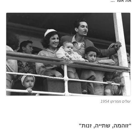
את אפו"…
עולים ממרוקו 1954
"זוהמה, שתייה, זנות"