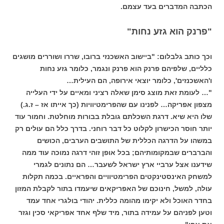
הכתבה המדברים בעד עצמם.
"פרנק הוא גזע נחות"
וכך כותב גלבלום: "ביישוב האשכנזי ברובו, שררו ושוררים מושגים
כלליים, שלפיהם פרנק הוא פרנק ונגמר, כלומר גזע נחות
ו'האשכנזים', כלומר יוצאי אירופה, הם העילית…
"… לעומת זאת מוצג סימן שאלה רציני ומאיים על ידי העלייה
מצפון אפריקה… לפנינו עם שהפרימטיוויות (כך אייתו אז – ז.ג.)
שלו היא שיא. דרגת השכלתם גובלת בבורות מוחלטת. וחמור עוד
יותר חוסר הכישרון לקלוט כל דבר רוחני. בדרך כלל הם עולים רק
במשהו על הדרגה הכללית של התושבים הערבים, הכושים
והברברים שבמקומותיהם; בכל אופן זוהי דרגה נמוכה עוד ממה
שידענו אצל ערביי ארץ ישראל לשעבר… הם נתונים לגמרי
למשחק האינסטינקטים הפרימטיוויים והפראיים. בכמה תקלות
עולה, למשל, חינוכם של האפריקאים שיעמדו בתור לקבלת המזון
בחדר האוכל ולא יקימו מהומה כללית. יהודי בולגרי אחד עמד
וטען לפניהם על עמידה בתור, מיד שלף אחד אפריקאי סכין וגזר