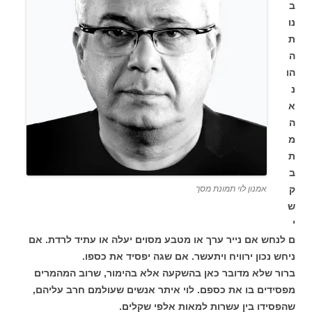
ב
נו
ת
ה
הו
נ
א
ה
מ
ת
ב
ק
אמנון לוי תמונת מסך
ש
י
ם לנחש אם נייר ערך או מטבע מסוים יעלה או עתיד לרדת. אם
ניחש נכון ירוויח ויתעשר. אם שגה יפסיד את כספו.
ברור שלא מדובר כאן בהשקעה אלא בהימור, שרוב המהמרים
מפסידים בו את כספם. לוי איתר אנשים שעולמם חרב עליהם,
שהפסידו בין עשרות למאות אלפי שקלים.