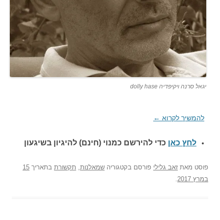
יגאל סרנה ויקיפדיה dolly hase
להמשיך לקרוא
←
לחץ כאן
כדי להירשם כ
מנוי (חינם) להיגיון בשיגעון
פוסט
מאת
זאב גלילי
פורסם בקטגוריה
שמאלנות
,
תקשורת
בתאריך
15
במרץ 2017
.