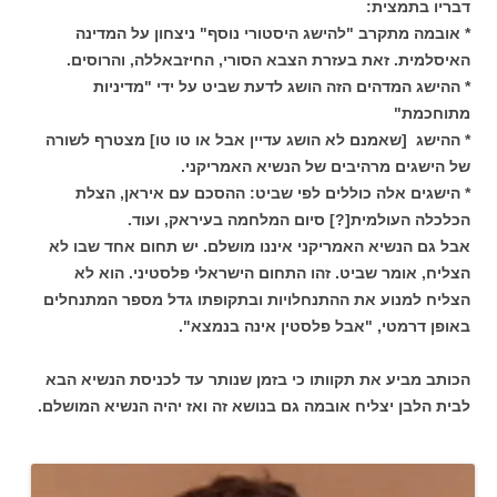
דבריו בתמצית:
* אובמה מתקרב "להישג היסטורי נוסף" ניצחון על המדינה
האיסלמית. זאת בעזרת הצבא הסורי, החיזבאללה, והרוסים.
* ההישג המדהים הזה הושג לדעת שביט על ידי "מדיניות
מתוחכמת"
* ההישג [שאמנם לא הושג עדיין אבל או טו טו] מצטרף לשורה
של הישגים מרהיבים של הנשיא האמריקני.
* הישגים אלה כוללים לפי שביט: ההסכם עם איראן, הצלת
הכלכלה העולמית[?] סיום המלחמה בעיראק, ועוד.
אבל גם הנשיא האמריקני איננו מושלם. יש תחום אחד שבו לא
הצליח, אומר שביט. זהו התחום הישראלי פלסטיני. הוא לא
הצליח למנוע את ההתנחלויות ובתקופתו גדל מספר המתנחלים
באופן דרמטי, "אבל פלסטין אינה בנמצא".
הכותב מביע את תקוותו כי בזמן שנותר עד לכניסת הנשיא הבא
לבית הלבן יצליח אובמה גם בנושא זה ואז יהיה הנשיא המושלם.