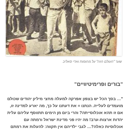
שער "העולם הזה" על מהומות ואדי סאליב
"בורים ופרימיטיוויים"
"… בסך הכל יש בצפון אפרקה למעלה מחצי מיליון יהודים שכולם
מועמדים לעלייה. הנתנו = את דעתנו על כך, מה יארע למדינה זו,
אם זו תהא אוכלוסייתה? והרי ביום מן הימים תתווסף עליהם עלית
יהדות ארצות-ערב! מה יהיו פני מדינת ישראל ורמתה עם
אוכלוסיות כאלה?… לגבי ילדיהם אין תקווה: להעלות את רמתם