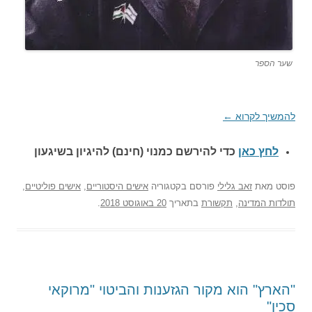
שער הספר
להמשיך לקרוא
←
לחץ כאן
כדי להירשם כ
מנוי (חינם) להיגיון בשיגעון
פוסט
מאת
זאב גלילי
פורסם בקטגוריה
אישים היסטוריים
,
אישים פוליטיים
,
תולדות המדינה
,
תקשורת
בתאריך
20 באוגוסט 2018
.
"הארץ" הוא מקור הגזענות והביטוי "מרוקאי
סכין"