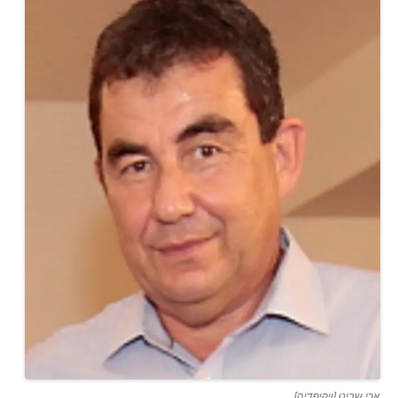
ארי שביט [ויקיפדיה]