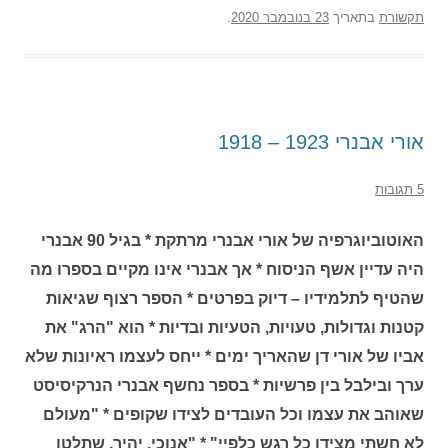
תקשורת
בתאריך
23 בנובמבר 2020
.
אורי אבנרי 1923 – 1918
5 תגובות
האוטוביוגרפיה של אורי אבנרי מרתקת * בגיל 90 אבנרי
היה עדיין אשף הניסוח * אך אבנרי אינו מקיים בספרו מה
שהטיף לתלמידיו – דיוק בפרטים * הספר רצוף שגיאות
קטנות וגדולות, טעויות, הטעיות ובדיות * הוא "הרג" את
אביו של אורי דן שהאריך ימים * ייחס לעצמו ראיונות שלא
ערך ובילבל בין פרשיות * בספר נחשף אבנרי הנרקיסיסט
שאוהב את עצמו וכל העובדים לצידו שקופים * "מעולם
לא חשתי מצידו כל רגש כלפיי" * "אנוכי, יהיר, שתלטן