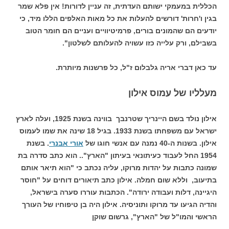
הכללית במעמקי ישותם העדתית, זה עניין לדורות! אין פלא שמר
בגין ו'חרות' דורשים להעלות את כל מאות האלפים הללו מיד, כי
יודעים הם שהמונים בורים, פרמיטיוויים ועניים הם חומר הטוב
בשבילם, ורק עלייה כזו עשויה להעלותם לשלטון".
עד כאן דברי אריה גלבלום ז"ל, כל פרשנות מיותרת.
מעלליו של עמוס אילון
אילון נולד בשם היינריך שטרנבך בווינה בשנת 1925, ועלה לארץ
ישראל עם משפחתו בשנת 1933. בגיל 18 שינה את שמו לעמוס
אילון. בשנות ה-40 נמנה עם אנשי חוגו של
אורי אבנרי
. בשנת
1954 החל לעבוד כעיתונאי בעיתון "הארץ".. הוא כתב סדרה בת
שמונה כתבות על יהדות מרוקו, עליה נכתב כי "הוא תיאר אותם
בתיעוב, וללא שום חמלה. אילון כתב תיאורים דוחים על "חוסר
היגיינה, דלות ועבודה ירודה". הכתבות עוררו סערה בישראל,
והדיה הגיעו עד מרוקו ותוניסיה. אילון היה בן טיפוחיו של העורך
הראשי והמו"ל של "הארץ", גרשום שוקן