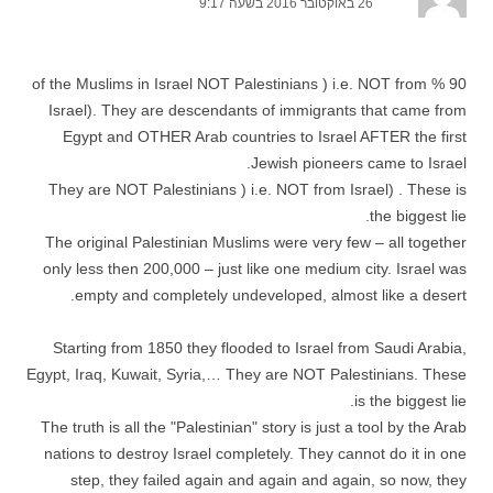
26 באוקטובר 2016 בשעה 9:17
90 % of the Muslims in Israel NOT Palestinians ) i.e. NOT from
Israel). They are descendants of immigrants that came from
Egypt and OTHER Arab countries to Israel AFTER the first
Jewish pioneers came to Israel.
They are NOT Palestinians ) i.e. NOT from Israel) . These is
the biggest lie.
The original Palestinian Muslims were very few – all together
only less then 200,000 – just like one medium city. Israel was
empty and completely undeveloped, almost like a desert.
Starting from 1850 they flooded to Israel from Saudi Arabia,
Egypt, Iraq, Kuwait, Syria,… They are NOT Palestinians. These
is the biggest lie.
The truth is all the "Palestinian" story is just a tool by the Arab
nations to destroy Israel completely. They cannot do it in one
step, they failed again and again and again, so now, they