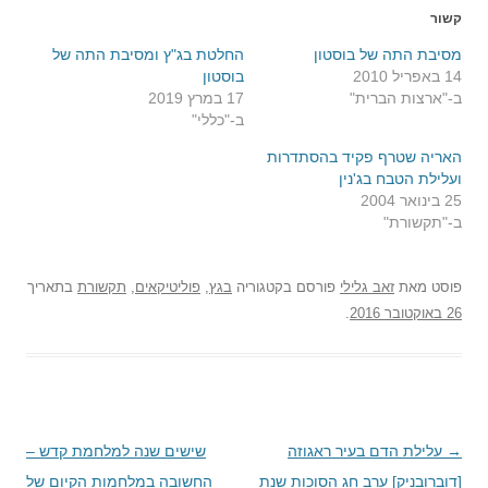
קשור
מסיבת התה של בוסטון
החלטת בג"ץ ומסיבת התה של
14 באפריל 2010
בוסטון
ב-"ארצות הברית"
17 במרץ 2019
ב-"כללי"
האריה שטרף פקיד בהסתדרות
ועלילת הטבח בג'נין
25 בינואר 2004
ב-"תקשורת"
פוסט
מאת
זאב גלילי
פורסם בקטגוריה
בגץ
,
פוליטיקאים
,
תקשורת
בתאריך
26 באוקטובר 2016
.
→
ניווט
עלילת הדם בעיר ראגוזה
שישים שנה למלחמת קדש –
בפוסטים
[דוברובניק] ערב חג הסוכות שנת
החשובה במלחמות הקיום של