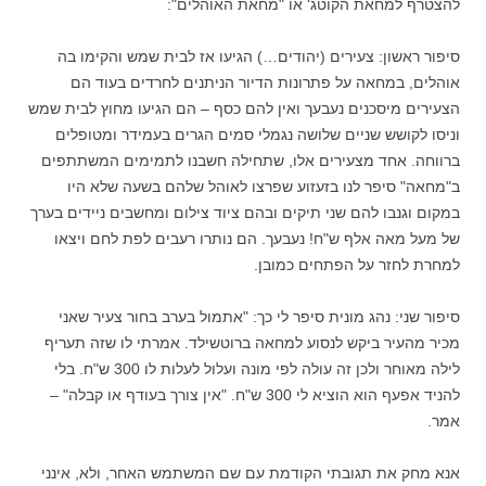
להצטרף למחאת הקוטג' או "מחאת האוהלים":
סיפור ראשון: צעירים (יהודים…) הגיעו אז לבית שמש והקימו בה
אוהלים, במחאה על פתרונות הדיור הניתנים לחרדים בעוד הם
הצעירים מיסכנים נעבעך ואין להם כסף – הם הגיעו מחוץ לבית שמש
וניסו לקושש שניים שלושה נגמלי סמים הגרים בעמידר ומטופלים
ברווחה. אחד מצעירים אלו, שתחילה חשבנו לתמימים המשתתפים
ב"מחאה" סיפר לנו בזעזוע שפרצו לאוהל שלהם בשעה שלא היו
במקום וגנבו להם שני תיקים ובהם ציוד צילום ומחשבים ניידים בערך
של מעל מאה אלף ש"ח! נעבעך. הם נותרו רעבים לפת לחם ויצאו
למחרת לחזר על הפתחים כמובן.
סיפור שני: נהג מונית סיפר לי כך: "אתמול בערב בחור צעיר שאני
מכיר מהעיר ביקש לנסוע למחאה ברוטשילד. אמרתי לו שזה תעריף
לילה מאוחר ולכן זה עולה לפי מונה ועלול לעלות לו 300 ש"ח. בלי
להניד אפעף הוא הוציא לי 300 ש"ח. "אין צורך בעודף או קבלה" –
אמר.
אנא מחק את תגובתי הקודמת עם שם המשתמש האחר, ולא, אינני