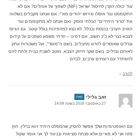
עוד יכולה הקרן לחיסול ישראל (NIF) לשפוך על אוהלים? אם לא
התקוממנו נגד אוסלו וגירוש יהודים מא"י; אם אנחנו מקבלים בשלווה
את "טרור היחידים" הבלתי פוסק, ואם אנחנו לא מתקוממים נגד
האויב הערבי בכנסת ובכלל, לא נצא למהפיכות בגלל קוטג'. גם הגיוס
לצבא כבר לא כ"כ חשוב, אם דמינו – תרתי משמע נשפכים על קידום
גנרלים שאוסרים להרוג מחבלים, בשם ה"מוסר", ועל משכורות עתק
לאותם גנרלים, בשם שקר חיזוק הצבא, מוטב לשבת בבית ולתת להם
להסתדר עם רוצחים ערבים, לבדם.
↓
להגיב
זאב גלילי
מאת
27 באוקטובר 2016 בשעה 14:09
עם האופטימיות שלך אפשר להסיק שהמפלט היחיד הוא ברלין. חוץ
מזה אני לא מאיים אלא מנתח מציאות ובניגוד לך אני אומר שקול