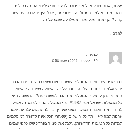
יעקוב, אתה צודק אבל איך יכולנו לדעת. אני גיליתי את זה רק לפני
כמה ימים. אולמרט מנוול. אני מסכימה , אבל איך יכולנו לדעת שזה
קרה ? אף אחד מכל מכרי אפילו לא שמע על זה ……..
↓
להגיב
אמירה
30 באוקטובר 2016 בשעה 0:58
כבר שנים שהוואקף המוסלמי עושה כרצונו ושולט בהר הבית והדבר
ידוע וגלוי וכבר נכתב על זה ודובר על זה. השאלה שצריכה להשאל
היא: מי נתן לוואקף המוסלמי את הכח לעשות זאת? והתשובה היא:
כל ממשלות ישראל מאז 1967!!! אף ממשלה אחת לא נסתה אפילו
להחזיר את האבדה. מצער, מפני שעדין זכור לנו שכששאלו את יאסר
ערפת למה לא יוותר על ירושלים (שאחרי הכל אינה קדושה למוסלמים
למרות כל הטענות החדשות), גלגל את עיני הצפרדע שלו כלפי שמים