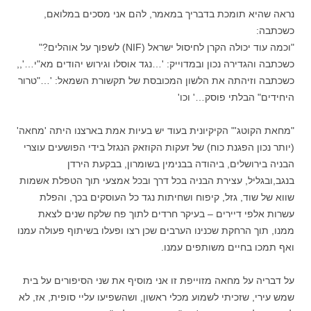
נראה שהיא תומכת בדבריך במאמר, להם אני מסכים במלואם,
כשכתבה:
"וכמה עוד יכולה הקרן לחיסול ישראל (NIF) לשפוך על אוהלים?"
כשכתבה והגדירה נכון ובמדוייק: '…נגד אוסלו וגירוש יהודים מא"י…',,
כשכתבה וזיהתה את הלשון המכובסת של תקשורת השמאל: '…"טרור
היחידים" הבלתי פוסק…' וכו'
"מחאת הקוטג'" הקיקיונית בעוד יש בעיות אמת בארצנו היתה 'מחאה'
(יותר נכון הפגנת כוח) של זעקות הקוזאק הנגזל בידי הפושעים עוצרי
הבניה בירושלים, ביהודה בבנימין בשומרון, בבקעת הירדן
בנגב,ובגליל, עצירת הבניה בכל דרך ובכל אמצעי תוך הטפלת אשמות
שווא של שוד, גזל, קיפוח ושחיתות נגד כל העוסקים בכך, והפלת
עשרות אלפי דיירים – בעיקר חרדים לתוך פח שלקח שנים לצאת
ממנו, תוך הרחקת שכנינו הערבים שכן רצו ופעלו בשיתוף פעולה עמנו
ואף תמכו בחיים משותפים עמנו.
על דבריה על מחאה מזוייפת זו אני מוסיף את שני הסיפורים על בית
שמש עירי, שזכיתי לשמוע מכלי ראשון, ושהשפיעו עליי סופית, אז, לא