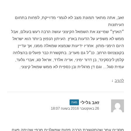
זאב, אתה מתאר תמונת מצב לא לגמרי מדוייקת, לפחות בתחום
העיתונות
״הארץ״ שמייצג את השמאל הקיצוני עושה הרבה רעש בעולם, אבל
ממש לא משפיע על הדעות בארץ. העיתון הנפוץ ביותר הוא ישראל
היום הימני-מתון. אחריו ידיעות שנמצא שמאלה ממנו, אך עדיין
בקונצנזוס הרחב. כנ״ל גם מעריב. בתקשורת כבר פועלים בהצלחה
קלמן ליבסקינד, בן דרור ימיני, אריה אלדד, אראל סג, אברי גלעד,
עמית סגל… וגם דן מרגלית ובן כספית לא ממש שמאל קיצוני.
↓
להגיב
זאב גלילי
מאת
26 באוקטובר 2016 בשעה 18:07
מסכים עמך שהתקשורת הרבה פחות שמאלנית מכפי שהיתה פעם.