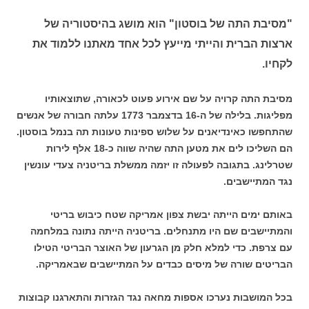
"
מסיבת התה של בוסטון" הוא מושג בהיסטוריה של
ארצות הברית והייתי מייעץ לכל אחד מאתנו ללמוד את
לקחיו.
מסיבת התה קרויה על שם אירוע פעוט לכאורה, שתוצאותיו
מפליגות. בלילה של ה-16 בדצמבר 1773 עלתה חבורה של אנשים
שהתחפשו כאינדיאנים על שלוש ספינות טעונות תה בנמל בוסטון.
הם השליכו לים את מטען התה שהיה שווה כ-18 אלף לירות
שטרלינג. בתגובה לפעולה זו יזמה ממשלת בריטניה צעדי עונשין
נגד המתיישבים.
באותם ימים הייתה יבשת צפון אמריקה שטח כיבוש בריטי
והמתיישבים שם היו מתנחלים. בריטניה הייתה נתונה במלחמה
עם צרפת. כדי למלא חלק מן הגרעון של האוצר הבריטי הטילו
הבריטים שורה של מיסים כבדים על המתיישבים שבאמריקה.
בכל המושבות נערכו אספות מחאה נגד הגזרות והתארגנו קבוצות