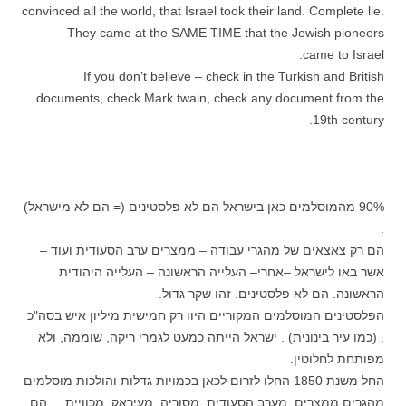
convinced all the world, that Israel took their land. Complete lie.
– They came at the SAME TIME that the Jewish pioneers
came to Israel.
If you don’t believe – check in the Turkish and British
documents, check Mark twain, check any document from the
19th century.
90% מהמוסלמים כאן בישראל הם לא פלסטינים (= הם לא מישראל)
.
הם רק צאצאים של מהגרי עבודה – ממצרים ערב הסעודית ועוד –
אשר באו לישראל –אחרי– העלייה הראשונה – העלייה היהודית
הראשונה. הם לא פלסטינים. זהו שקר גדול.
הפלסטינים המוסלמים המקוריים היוו רק חמישית מיליון איש בסה"כ
. (כמו עיר בינונית) . ישראל הייתה כמעט לגמרי ריקה, שוממה, ולא
מפותחת לחלוטין.
החל משנת 1850 החלו לזרום לכאן בכמויות גדלות והולכות מוסלמים
מהגרים ממצרים, מערב הסעודית, מסוריה, מעיראק, מכוויית, .. הם