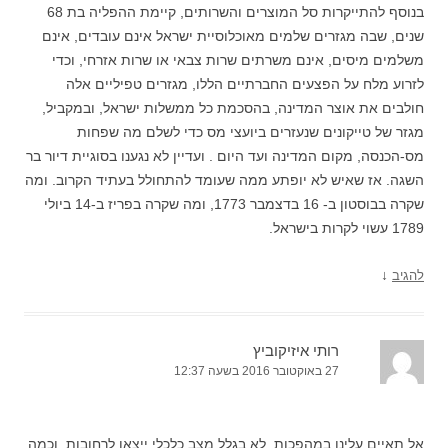
בנוסף להתייקרות סל המוצרים והשרותים, קיימת ההפליה בת 68
שנים, שבה מגזרים שלמים מאוכלוסיית ישראל אינם עובדים, אינם
משלמים מיסים, אינם משרתים שרות צבאי או שרות אזרחי, וכדי
לזרוע מלח על הפצעים החברתיים הללו, מגזרים טפיליים אלה
חולבים את אוצר המדינה, בהסכמת כל ממשלות ישראל, ובמקביל,
מגזר של טייקונים שנעזרים ביועצי מס כדי לשלם מה שפחות
מס-הכנסה, מקום המדינה ועד היום . ועדיין לא נגענו בסוגיית דיור בר
השגה. אז שאיש לא יופתע ממה שעומד להתחולל בעתיד הקרוב. ומה
שקרה בבוסטון ב- 16 בדצמבר 1773, ומה שקרה בפריז ב-14 ביולי
1789 עשוי לקרות בישראל.
↓
להגיב
רותי איזיקוביץ
27 באוקטובר 2016 בשעה 12:37
אל תאיים עלינו במהפכות. לא בגלל מצב כלכלי ייצאו לרחובות, וכמה