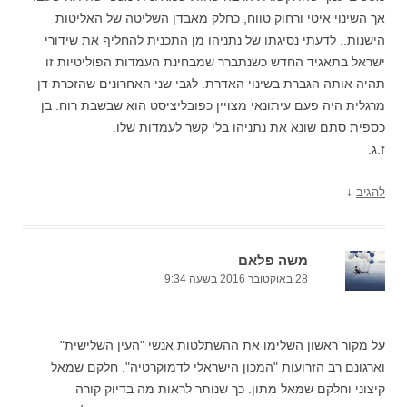
אך השינוי איטי ורחוק טווח, כחלק מאבדן השליטה של האליטות
הישנות.. לדעתי נסיגתו של נתניהו מן התכנית להחליף את שידורי
ישראל בתאגיד החדש כשנתברר שמבחינת העמדות הפוליטיות זו
תהיה אותה הגברת בשינוי האדרת. לגבי שני האחרונים שהזכרת דן
מרגלית היה פעם עיתונאי מצויין כפובליציסט הוא שבשבת רוח. בן
כספית סתם שונא את נתניהו בלי קשר לעמדות שלו.
ז.ג.
↓
להגיב
משה פלאם
28 באוקטובר 2016 בשעה 9:34
על מקור ראשון השלימו את ההשתלטות אנשי "העין השלישית"
וארגונם רב הזרועות "המכון הישראלי לדמוקרטיה". חלקם שמאל
קיצוני וחלקם שמאל מתון. כך שנותר לראות מה בדיוק קורה