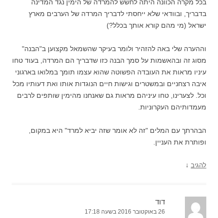
בכל מקרה הכוונה היתה לחשש להמרדה של הימין נגד המדינה
בדבריך, ובוודאי שלא ייחסתי לדבריך המרדה של הערבים מארץ
ישראל (מי מהם קורא אותך בכלל?)
וההערה שלי באה להזהיר ולומר בעיקר שהשמאל מקצוען ב"הבנה"
מסוג זה ובהאשמות על סמך הבנה כזו שדבריך הם המרדה, בעוד טחו
עיניו מראות את העובדה הפשוטה שהוא עצמו תומך במלואו בארגוני
איבה רצחניים ובמשטרים וגישות חיים הנוגדות אותו ואת דעותיו מכל
וכל. לצערינו, טחו עיניהם מראות גם שאנחנו מהימין שותפים לרבים
מעמדותיהם העקרוניות.
הבהרתך עם המלים "זה לא אומר שזה יביא למרד" היא במקום,
ופותרת את העניין.
↓
להגיב
דוד
26 באוקטובר 2016 בשעה 17:18