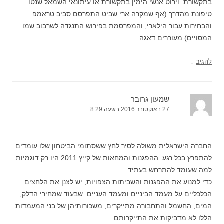
בתקשורת. וירוט אנשי הימין בתקשורת או עיתונאי השמאל שנטו
טיפונת מהדרך (אף שמקרה ארי שביט התפרסם סביב טראמפ
והבחירות עבור הילארי, והמפרסמת בפירוש התנגדה לשרבוב שמו
המסויים) מעוררים דאגה.
↓
להגיב
שמעון גרובר
27 באוקטובר 2016 בשעה 8:29
החברה הישראלית משולה לסיר לחץ ששסתומי הביטחון שלו עומדים
להתפרץ בכל רגע. ההפגנות והמחאות של קייץ 2011 היו רק דוגמיות
למה שעומד להתרחש בעתיד.
כדי למנוע את ההפגנות והשביתות הצפויות, יש לצנן את הלחצים
הכלכליים על מעמד הביניים ומעמד העניים. שבעוד שמחירי הדלק,
המים, החשמל והתחבורה מתייקרים, משכורותיהן של בני המעמדות
הללו לא מדביקות את התייקרותם.