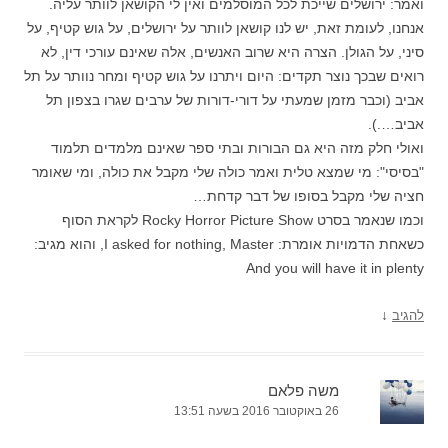
ואמר: ירושלים שייכת לכל המוסלמים ואין לי הקושאן לוותר עליה.
אנחנו, לעומת זאת, יש לנו קושאן לוותר על ירושלים, על גוש קטיף, על
סיני, על הגולן. הצרה היא שרוב האנשים, אלה שאינם עורכי דין, לא
רואים שבכך נוצר תקדים: היום ויתרנו על גוש קטיף ומחר נוותר על תל
אביב (וכבר מזמן שמעתי על דורי-דורות של ערבים שגרו בצפון תל
אביב….).
ואולי חלק מזה היא גם הבורות ובתי ספר שאינם מלמדים תלמוד
"בסיסי": מי שמצא טלית ואמר כולה שלי מקבל את כולה, ומי שאומר
חציה שלי מקבל בסופו של דבר קדחת…
וכמו שנאמר בסרט Rocky Horror Picture Show לקראת הסוף
כשאחת הדמויות אומרת: I asked for nothing, Master, והוא מגיב:
And you will have it in plenty
↓
להגיב
משה פלאם
26 באוקטובר 2016 בשעה 13:51