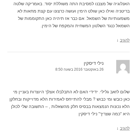
האנלוגיה של מצבנו למסיבת התה משוללת יסוד. באמריקה שלטה
בריטניה ואילו כאן שולט הימין ועושה כרצונו עם קצת מחאות לא
משמעותיות של השמאל. אם כבר אז תיהיה כאן התקוממות של
השמאל כנגד השלטון המשחית והמקפח של הימין.
↓
להגיב
נילי דיסקין
26 באוקטובר 2016 בשעה 8:50
שלום לזאב גלילי. ידידי האם לא התבלבלו אצלך היוצרות בעניין מי
כאן כובש ומי כבוש ? מבלי להתייחס לאמירות הלא מדוייקות ובחלקן
הלא נכונות הנמצאות בבסיס חלק מהשאלות , – התשובה שלי לכולן
היא "כמה שצריך" נילי דיסקין
↓
להגיב