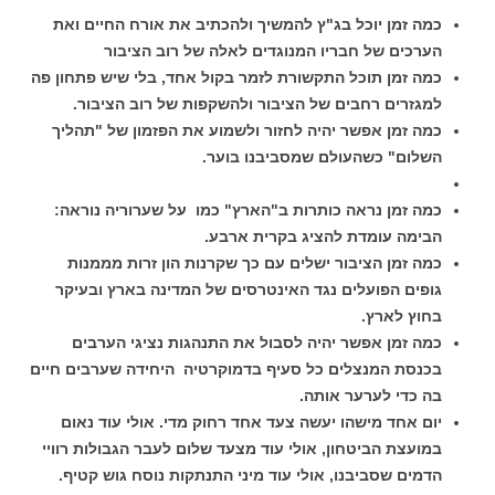
כמה זמן יוכל בג"ץ להמשיך ולהכתיב את אורח החיים ואת
הערכים של חבריו המנוגדים לאלה של רוב הציבור
כמה זמן תוכל התקשורת לזמר בקול אחד, בלי שיש פתחון פה
למגזרים רחבים של הציבור ולהשקפות של רוב הציבור.
כמה זמן אפשר יהיה לחזור ולשמוע את הפזמון של "תהליך
השלום" כשהעולם שמסביבנו בוער.
כמה זמן נראה כותרות ב"הארץ" כמו על שערוריה נוראה:
הבימה עומדת להציג בקרית ארבע.
כמה זמן הציבור ישלים עם כך שקרנות הון זרות מממנות
גופים הפועלים נגד האינטרסים של המדינה בארץ ובעיקר
בחוץ לארץ.
כמה זמן אפשר יהיה לסבול את התנהגות נציגי הערבים
בכנסת המנצלים כל סעיף בדמוקרטיה היחידה שערבים חיים
בה כדי לערער אותה.
יום אחד מישהו יעשה צעד אחד רחוק מדי. אולי עוד נאום
במועצת הביטחון, אולי עוד מצעד שלום לעבר הגבולות רוויי
הדמים שסביבנו, אולי עוד מיני התנתקות נוסח גוש קטיף.