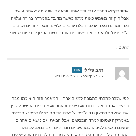
אסור לקרוא למרד או לעודד אותו. ונראה לי שזה מה שאתה עושה.
אבל חוק זה משמש כאות מתה כאשר מדובר בהמרדה ברורה וגלויה
נגד המדינה מצד ארגוני חבלה ערביים גלויים, ומצד יהודים וערבים
ה"מבינים" ולפעמים אף מעודדים אותם בשם הרצון לדו קיום שוויוני.
↓
להגיב
זאב גלילי
מאת
26 באוקטובר 2016 בשעה 14:31
כפי שכבר כתבתי בתגובה למגיב אחר – המאמר הזה הוא כמו מבחן
רורשך. אחד רואה בכתם זוג פילים והאחר זוג ציפורים. אפשר להבין
את המאמר כטיעון נגד ה"כיבוש" שלנו הדומה כאילו לכיבוש הבריטי
באמריקה שסופו למרד הנכבשים. אבל הבאתי גם נושאים אחרים
שאינם נוגעים לכיבוש כמו פערים חברתיים. וגם בנוגע לכיבוש
המדומה שלנו נקודת השבר לא תהיה מרידה פלסטינית אלא שלעם