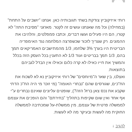
רותי איזיקוביץ צודקת בשתי תגובותיה כאן. אנחנו "יושבים על התחת"
(במחילה) וכל מה שאנחנו עושים זה לקטר. מארגני "מסיבת התה" לא
קטרו, הם היו פעילים ועשו דברים, וכתבו פמפלטים, והלהיבו את
ההמונים. רק שצריך לזכור שכשפרצה המלחמה נגד האימפריה
הבריטית היו בערך 3% שלחמו, 1/3 מהמתישבים האמריקאים תמך
בהם, 1/3 תמך בבריטים ועוד 1/3 לא התענין בכל העסק הזה בכלל
והמשיך את חייו כאילו לא קרה כלום וכאילו אין הבדל לגביהם
בתוצאות.
ואצלנו, בין שאר ה"מיוחסים" של רותי איזיקוביץ נא לא לשכוח את
הח"כים, שגורסים שהם "נבחרי האומה" (מי זוכר מי היה הח"כ הדתי
שקבע את נכס צאן ברזל הזה?), שופטים עליונים שאינם נבחרים ע"י
אף אחד ואין שום שקיפות בתהליך "בחירתם" והם הופכים את עצמם
לממשלה פרטית של עצמם, מין ממשלת-על שמכתיבה לממשלה
החוקית מה לעשות ובעיקר מה לא לעשות.
↓
להגיב