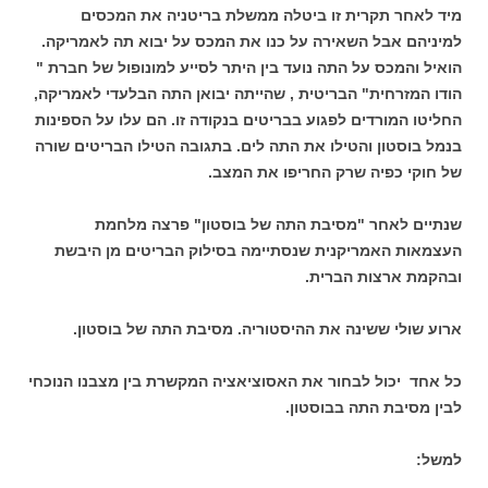
מיד לאחר תקרית זו ביטלה ממשלת בריטניה את המכסים
למיניהם אבל השאירה על כנו את המכס על יבוא תה לאמריקה.
הואיל והמכס על התה נועד בין היתר לסייע למונופול של חברת "
הודו המזרחית" הבריטית , שהייתה יבואן התה הבלעדי לאמריקה,
החליטו המורדים לפגוע בבריטים בנקודה זו. הם עלו על הספינות
בנמל בוסטון והטילו את התה לים. בתגובה הטילו הבריטים שורה
של חוקי כפיה שרק החריפו את המצב.
שנתיים לאחר "מסיבת התה של בוסטון" פרצה מלחמת
העצמאות האמריקנית שנסתיימה בסילוק הבריטים מן היבשת
ובהקמת ארצות הברית.
ארוע שולי ששינה את ההיסטוריה. מסיבת התה של בוסטון.
כל אחד יכול לבחור את האסוציאציה המקשרת בין מצבנו הנוכחי
לבין מסיבת התה בבוסטון.
למשל: