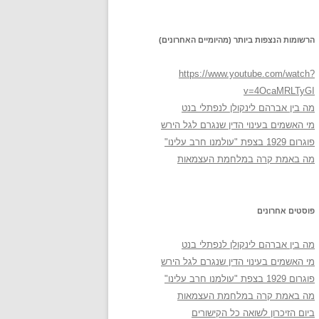
הרשומות הנצפות ביותר (מהיומיים האחרונים)
https://www.youtube.com/watch?
v=4OcaMRLTyGI
מה בין אברהם לינקולן לנפתלי בנט
מי האשמים בעינוי הדין שנגרם לגל הירש
פוגרום 1929 בצפת "עולמנו חרב עלינו"
מה באמת קרה במלחמת העצמאות
פוסטים אחרונים
מה בין אברהם לינקולן לנפתלי בנט
מי האשמים בעינוי הדין שנגרם לגל הירש
פוגרום 1929 בצפת "עולמנו חרב עלינו"
מה באמת קרה במלחמת העצמאות
ביום הזיכרון לשואה כל הקישורים