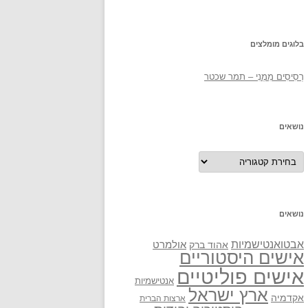
בלוגים מומלצים
רְסִיסִים מִמֶנִי – תמר שכטר
נושאים
נושאים
נושאים
אבטואנטישמיות
אולמרט
אהוד ברק
אישים היסטוריים
אישים פוליטיים
אנטישמיות
ארץ ישראל
אקדמיה
ארצות הברית