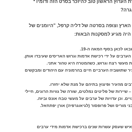
ת הערוץ הראשון טוב להיזכר בסרט הזה ודומיו *
גרה?
הארץ וצופה בסרטה של דליה קרפל, "היומנים של
 היה מגיע למסקנות הבאות:
או לכאן בסוף המאה ה-19.
הערבים על ידי רכישת אדמות וגרוש האריסים שעיבדו אותן.
 מעשי רצח וגרוש, כשהמטרה היא טהור אתני.
ר שתושביה הערביים חיים בהרמוניה עם היהודים ומבקשים
בים מהעיר ופיצוץ בתיהם על מנת שלא יחזרו.
שיירות של פליטים נמלטים, שורה של גוויות הרוגים, חיילי
ים. וכן עדויות של ערבים על מעשי טבח אונס וביזה.
ני מוריס ושל פרופסור (לגיאוגרפיה) אורן יפתחאל.
 האיש שעסק עשרות שנים ברכישת אדמות מידי ערבים