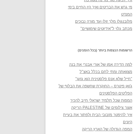
מי גרש את הבריטים ואיך היו החיים בימי
המנדט
מלובנגולו מלך זולו ועד מורה נבוכים
מכתב גלוי ל"אידיוטים שימושיים"
הרשומות הנצפות ביותר (בכל הזמנים)
למה הדירה אמו של אורי אבנרי את בנה
מצוואתה ומתי לחם בכלל באצ"ל
"חייל שלא אנס פלסטינית הוא גזען"
ג'ואן פיטרס – החוקרת שחשפה את הבלוף של
הפליטים הפלסטינים
המפות שכל תלמיד ישראלי חייב להכיר
אוצר צילומים של PALESTINE הריקה
איך להיפטר מזבובי הבית ולפתור את בעיית
היונים
המפה הגדולה של הארץ הריקה