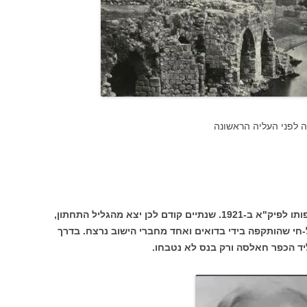
סיפורו של יוסף נחמני, לא החל עם הצטרפותו לפיק"א ב-1921. שנתיים קודם לכן יצא מהגליל התחתון,
חי שהותקפה בידי בדואים ואחד מחברי הישוב נרצח. בדרך
ד הכפר חאלסה ורק בנס לא נטבחו.