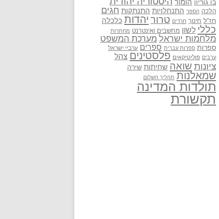
היסטוריה יהודית
בן גוריון
הומור
חגים
התנתקות
התנחלויות
הלכה
הספר
יהדות
טרור
חז"ל
כלכלה
חינוך
חרדים
כללי
לשון
מחשבים ואינטרנט
מחתרות
מלחמות ישראל
מערכת המשפט
ספרים
ספרות
ערביי ישראל
ספרות עברית
פלסטינים
צהל
פוליטיקאים
ערבים
שואה
ציונות
שחיתות
שירה
שמאלנות
תהליך השלום
תולדות המדינה
תקשורת