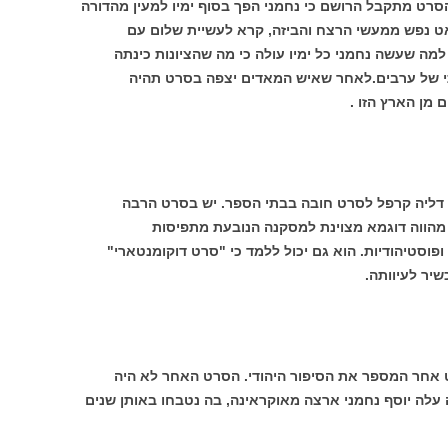
סרט מתקבל הרושם כי נחמני הפך בסוף ימיו למעין מהדורה
ט נפש ממעשי הרצח והביזה, קרא לעשיית שלום עם
ה שעשה נחמני כל ימיו עולה כי מה שהציונות כינתה
י של ערבים.לאחר שאיש המאדים יצפה בסרט תהיה
מן הארץ הזו .
דליה קרפל לסרט חובה בבתי הספר. יש בסרט הרבה
מהווה דוגמא מצוינת למסקנה הנובעת מתפיסות
פוסטיהודיות. הוא גם יכול ללמד כי "סרט דוקומנטארי"
יר לעיוותה.
ט אחר המספר את הסיפור היהודי. הסרט האחר לא היה
ב-1947. אפילו לא בשנת 1907, בה עלה יוסף נחמני ארצה מאוקראינה, בה נטבחו באותן שנים