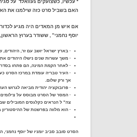
* עכשיו, כשצועקים געוואלד על סגיר
האם בשביל סרט כזה שילמנו את הא
אם איש מן המאדים היה מגיע לכדור 
יוסף נחמני" , ששודר בערוץ הראשון,
· בארץ ישראל יושב עם זר, היהודים, שב
· משך עשרות שנים נישלו היהודים את 
· לאחר הקמת המינה, הם פתחו בסדרת
· העיר טבריה עומדת במרכז הסרט כעי
אך ורק שלום.
· פרובוקציה יהודית מביאה לגרוש הער
· המסר של הסרט מבוסס על צילומים – 
צה" ל הנראים כקלגסים המובילים שבוי
· הוא מלווה בפרשנות של ההיסטוריון ב
הסרט סובב סביב יומניו של יוסף נחמני,