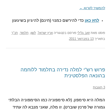
להמשיך לקרוא
←
לחץ כאן
כדי להירשם כ
מנוי (חינם) להיגיון בשיגעון
פוסט
מאת
זאב גלילי
פורסם בקטגוריה
ארץ ישראל
,
לשון
,
תלמוד
,
תנ"ך
בתאריך
13 בפברואר 2011
.
פרוש רש"י למלה נדירה בתלמוד ללוחמה
בהונאה הפלסטינית
3 תגובות
המלה היא סימפון. (לא סימפוניה כמו הסימפוניה הבלתי
גמורה של פרנץ שוברט). זו מלה, שאני מנבא לה עתיד