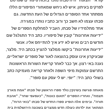
קוראי "הצופה" היה סבתו מוכר בזכות סיפורים שפרסם
לפרקים בעיתון. איש לא ניחש שמאחורי הסיפורים הללו
מסתתר אחד הסופרים הגדולים של העת החדשה. גם
סבתו עצמו לא חשב כך ורוב כתביו נותרו במגירה.
אחד מתלמידיו של סבתו, העביר למחלקת הספרים של
"ידיעות אחרונות" קובץ של סיפוריו. כתב היד התגלגל שם
חודשים רבים ואיש לא ידע איך להתייחס אליו. אנשי
"ידיעות אחרונות" ביקשו ממלצר להציץ בכתב היד. מלצר,
שבעיקרון אינו עוסק בהוצאה לאור של סופרים ישראליים,
נענה באי רצון. אך כבר לאחר קריאת השורות הראשונות
התרשם עמוקות מיפי השפה ולאחר קריאה מעמיקה כתב
בשולי כתב היד: "יופי. יש לי עסק עם סופר".
מאותה פגישה בשינקין נולד ספרו הראשון של סבתו "אמת מארץ
תצמח", ואחריו הספרים "תאום כוונות", "כעפעפי שחר", "אהבת
תורה". ובימים אלה הופיע ספרו החדש של סבתו "בואי הרוח",
המתאר את ילדותו כעולה חדש ממצרים בשכונה הירושלמית בית