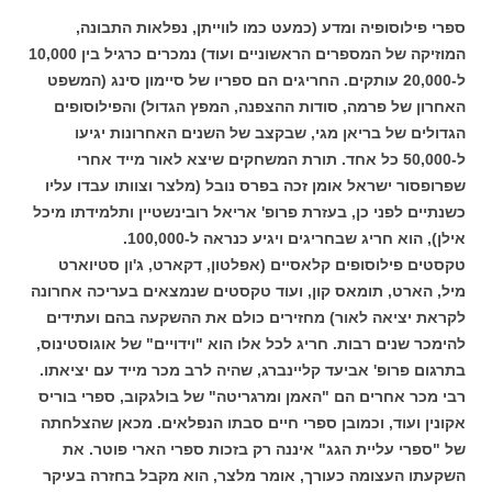
ספרי פילוסופיה ומדע (כמעט כמו לווייתן, נפלאות התבונה,
המוזיקה של המספרים הראשוניים ועוד) נמכרים כרגיל בין 10,000
ל-20,000 עותקים. החריגים הם ספריו של סיימון סינג (המשפט
האחרון של פרמה, סודות ההצפנה, המפץ הגדול) והפילוסופים
הגדולים של בריאן מגי, שבקצב של השנים האחרונות יגיעו
ל-50,000 כל אחד. תורת המשחקים שיצא לאור מייד אחרי
שפרופסור ישראל אומן זכה בפרס נובל (מלצר וצוותו עבדו עליו
כשנתיים לפני כן, בעזרת פרופ' אריאל רובינשטיין ותלמידתו מיכל
אילן), הוא חריג שבחריגים ויגיע כנראה ל-100,000.
טקסטים פילוסופים קלאסיים (אפלטון, דקארט, ג'ון סטיוארט
מיל, הארט, תומאס קון, ועוד טקסטים שנמצאים בעריכה אחרונה
לקראת יציאה לאור) מחזירים כולם את ההשקעה בהם ועתידים
להימכר שנים רבות. חריג לכל אלו הוא "וידויים" של אוגוסטינוס,
בתרגום פרופ' אביעד קליינברג, שהיה לרב מכר מייד עם יציאתו.
רבי מכר אחרים הם "האמן ומרגריטה" של בולגקוב, ספרי בוריס
אקונין ועוד, וכמובן ספרי חיים סבתו הנפלאים. מכאן שהצלחתה
של "ספרי עליית הגג" איננה רק בזכות ספרי הארי פוטר. את
השקעתו העצומה כעורך, אומר מלצר, הוא מקבל בחזרה בעיקר