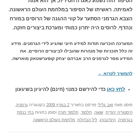
הסיפור הזה נשמע כאגדה חסידית, אך הוא אמת
לאמיתה. ראשיתו של הסיפור במלחמת העולם הראשונה.
הצבא הגרמני הסתער על קווי ההגנה של הרוסים במזרח
ונהדף. לרוסים היה יתרון כמותי ומערכת ביצורים חזקה.
המערכה הוכרעה תודות למידע חיוני שהגיע לידי הגרמנים. מידע
זה כלל תוכניות של מנהרות שהובילו לביצורים הרוסיים. את
המידע מסר לגרמנים הרב אברהם יצחק קופערשטאק מוארשה.
להמשיך לקרוא
←
לחץ כאן
כדי להירשם כ
מנוי (חינם) להיגיון בשיגעון
פוסט
מאת
זאב גלילי
פורסם בתאריך
2 במרץ 2009
בקטגוריה
גרמניה
,
היסטוריה יהודית
,
שואה
,
תלמוד
,
תלמוד תורה
וסומן בתגיות
בתי כנסת
בגרמניה
,
הינדנבורג
,
ליל הבדולח
,
מלחמת העולם הראשונה
.