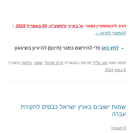
הרב ליכטנשטיין נפטר
א' באייר
ה'תשע"ה
,
20 באפריל
2015
,
י
להמשיך לקרוא
←
לחץ כאן
כדי להירשם כ
מנוי (חינם) להיגיון בשיגעון
פוסט
מאת
זאב גלילי
פורסם בקטגוריה
פרס ישראל
,
שואה
,
תלמוד
בתאריך
6 במאי 2014
.
שמות ישובים בארץ ישראל כבסיס לחקירת
עברה
9 תגובות