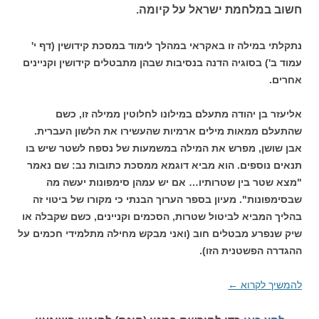
חשוב במלחמת ישראל על קיומה.
נתקלתי במילה זו באקראי במהלך לימוד במסכת קידושין (דף י'
עמוד ב') בסוגיה הדנה בנסיבות שבהן מתבטלים קידושין וקניינים
אחרים.
אליעזר בן יהודה מתעלם במילונו לחלוטין ממילה זו, כשם
שהתעלם ממאות מילים ארמיות שהעשירו את הלשון העברית.
אבן שושן, מפרש את המילה במשמעות של נספח לשטר שיש בו
תנאים נוספים. הוא מביא דוגמא ממסכת כתובות נב: שם נאמר
"מצא שטר בין שטרותיו… אם יש עמהן סימפונות יעשה מה
שבסימפונות". מעיון בספר הערוך הבנתי כי מקורו של ביטוי זה
בהליך המביא לביטול שטרות, הסכמים וקניינים, כשם שקבלה או
שיק שנפרע מבטלים חוב (ואני מבקש מחילה מתלמידי חכמים על
ההגדרה הפשטנית הזו).
להמשיך לקרוא
←