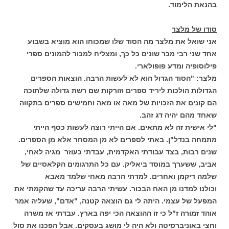
בהנאת הלימוד.
סודו של מלצר
אני שואל את מלצר מה הסוד שלו שמכוחו הוא מוציא בשבוע
אחד שני רבי מכר שונים כל כך, ומצליח למכור להמונים ספרי
פילוסופיה ומדע פופולארי.
מלצר: "הסוד הגדול הוא לא לעשות הרבה. הוצאות הספרים
הגדולות הולכות ליריד ספרים וזורקות שם רשת גדולה שלתוכה
הם קונים את הזכויות של מאה או מאה וחמישים ספרים בתקווה
שאחד מהם יהיה דג זהב.
"לי אישית זה לא מתאים. אם הייתי רוצה לעשות כסף הייתי
מתמחה בנדל"ן. באתי לספרים לא מן המסחר אלא מן הספרים.
שנים רבות, בצד עבודתי האקדמית, עבדתי כעוזר מגיה לאחי,
אביב, ששערך במוסד ביאליק. עם כל התרגומים הקלאסיים של
שלמה דיקמן ואחרים. למדתי הרבה מאחי שלמד מאבא
וכולנו למדנו מן האח הבכור. עשיתי הרבה עריכה עד שהקמתי את
המפעל של עצמי. היתה לי גם הוצאה קטנה, "אדם", שעליה אמר
אוהד זמורה ז"ל כי זו ההוצאה הכי יפה בארץ. עבדתי אז משרה
וחצי באוניברסיטה ולא היה לי מושג בעסקים. אבל הפכנו את סול