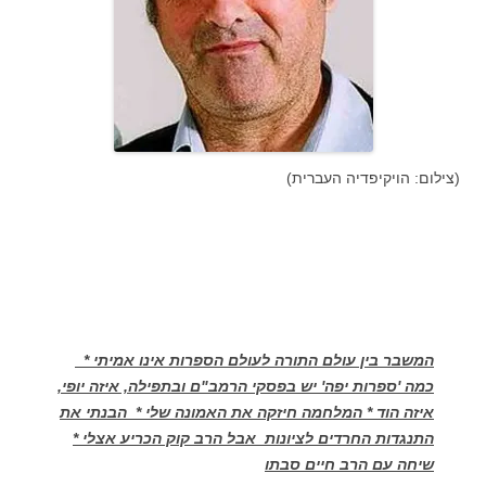
(צילום: הויקיפדיה העברית)
המשבר בין עולם התורה לעולם הספרות אינו אמיתי *
כמה 'ספרות יפה' יש בפסקי הרמב"ם ובתפילה, איזה יופי,
איזה הוד * המלחמה חיזקה את האמונה שלי * הבנתי את
התנגדות החרדים לציונות אבל הרב קוק הכריע אצלי *
שיחה עם הרב חיים סבתו