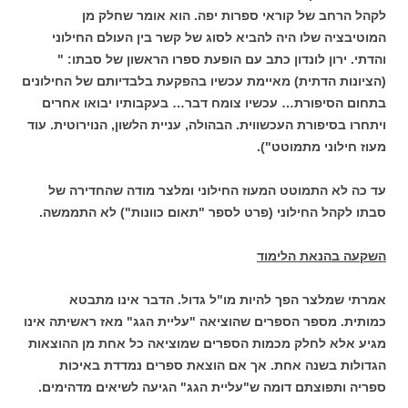
לקהל הרחב של קוראי ספרות יפה. הוא אומר שחלק מן
המוטיבציה שלו היה להביא לסוג של קשר בין העולם החילוני
והדתי. ירון לונדון כתב עם הופעת ספרו הראשון של סבתו: "
(הציונות הדתית) מאיימת עכשיו בהפקעת בלבדיותם של החילונים
בתחום הסיפורת… עכשיו צומח דבר… בעקבותיו יבואו אחרים
ויתחרו בסיפורת העכשווית. הבהולה, עניית הלשון, הנוירוטית. עוד
מעוז חילוני מתמוטט").
עד כה לא התמוטט המעוז החילוני ומלצר מודה שהחדירה של
סבתו לקהל החילוני (פרט לספר "תאום כוונות") לא התממשה.
השקעה בהנאת הלימוד
אמרתי שמלצר הפך להיות מו"ל גדול. הדבר אינו מתבטא
כמותית. מספר הספרים שהוציאה "עליית הגג" מאז ראשיתה אינו
מגיע אלא לחלק מכמות הספרים שמוציאה כל אחת מן ההוצאות
הגדולות בשנה אחת. אך אם הוצאת ספרים נמדדת באיכות
ספריה ותפוצתם דומה ש"עליית הגג" הגיעה לשיאים מדהימים.