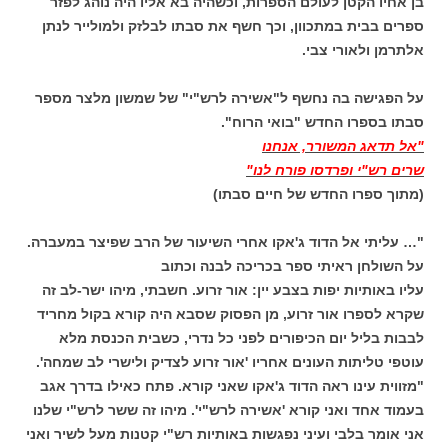
בן אחיו הקטן לעולם הספרות, וכשהיה בא אליו היה נוהג לפזר
ספרים בבית במתכוון, וכך חשף את סבתו לבלזק ולמולייר לנתן
אלתרמן ולאורי צבי.
על הפגישה בה נחשף ל"אשירה לרש"י" של שמשון מלצר מספר
סבתו בספרו החדש "בואי הרוח".
"אל תדאג המשורר, אנחנו
שרים רש"י ופרדסו פורח לנו"
(מתוך ספרו החדש של חיים סבתו)
"… עליתי אל הדוד ג'אקו אחרי השיעור של הרב שפיצר במעברה.
על השולחן ראיתי ספר בכריכה לבנה וכתוב
עליו באותיות יפות בצבע יין: אור זרוע. חשבתי, מיהו ישר-לב זה
שקרא לספרו אור זרוע, מן הפסוק שסבא היה קורא בקול מחריד
לבבות בליל יום הכיפורים לפני כל נדרי, כשבית הכנסת מלא
עוטפי טליתות העונים אחריו 'אור זרוע לצדיק ולישרי לב שמחה'.
"מזווית עינו ראה הדוד ג'אקו שאני קורא. פתח כאילו בדרך אגב
בעמוד אחד ואני קורא 'אשירה לרש"י'. מיהו זה ששר לרש"י שלנו
אני אומר בלבי ועיני נפגשות באותיות רש"י קטנות מעל לשיר ואני