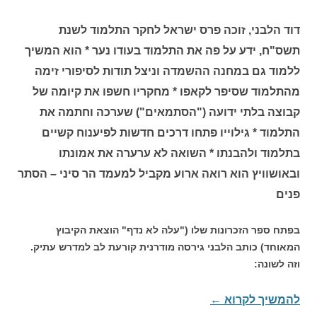
דוד הלבני, זוכה פרס ישראל לחקר התלמוד לשנת
תשס"ח, ידע על פה את התלמוד בעודו נער * הוא המשיך
ללמוד גם במחנה ההשמדה וניצל תודות לסיפורי זימה
מהתלמוד שסיפר לקאפו * מחקריו חשפו את קיומה של
קבוצה בלתי ידועה ("הסתמאים") שערכה וחתמה את
התלמוד * גילוייו פתחו דרכים חדשות לפיענוח קשיים
בתלמוד ולהבנתו * השואה לא ערערה את אמונתו
ובאושוויץ הוא רואה ארוע מקביל למעמד הר סיני – הסתר
פנים
בפתח ספר הזכרונות שלו ("עלה לא נדף" הוצאת הקיבוץ
המאוחד) כותב הלבני גירסה מודרנית קורעת לב למדרש עתיק.
וזה לשונה:
להמשיך לקרוא
←