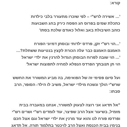
קורא:
'… אשירה לרש"י – לפי שזכרו מתעורר בלבי כילדות
כתכלת שמים בפרוס חג הפסח כירק בחג השבועות
כזהב השיבולת באב ואלול כאודם שלכת בסתו'
'…הוי רש"י זקן, פרדס ילדותי ובוסתן דמיוני הפורח
האמנם האמנם כבר עלה הכורת לקצץ בנטיעות ששתלת?…
'… הוי שובה לפרוח הבוסתן הגדול להרנין את ילדי ישראל
הוי תן תנובתך הפרדס הנפלא למחיה לתפוצות ישראל'
ועל סיום פסימי זה של הפואימה, בה מביע המשורר את החשש
שרש"י הולך ונשכח מילדי ישראל, משיב לו הילד- הסופר, הרב
סבתו:
"אל תדאג אני רוצה לצעוק למשורר, אנחנו במעברה בבית
מזמיל, בשיעור אצל הרב שפיצר, עוד לומדים רש"י ושרים רש"י
ופרדסו פורח לנו והוא עוד מרנין את ילדי ישראל וגם אצל חכם
בנימין בבית הכנסת ואצל הרב לויכטר בתלמוד תורה. אל תדאג