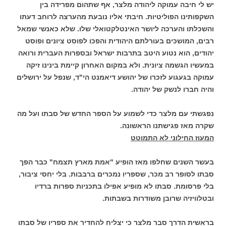
יש לי חיבה עמוקה ליהודה מלצר, אף שתהום מפרידה בין
השקפותינו הפוליטיות. חיבתי אליו נובעת מהערצה לרוחב דעתו
והשכלתו והערכה ליושר האינטלקטואלי שלו. שלא כאנשי שמאל
רבים, המושכים בעורלתם היהודית והפכו לפוסט ציונים ופוסט
יהודים, הוא נטוע היטב בתרבות ישראל ובספרות העברית ורואה
במעשיו הגשמה ציונית. ולא במקום האחרון קיימת בינינו זיקה
עמוקה בגעגוע לזכרו של יהושע דיאמנט הי"ד, שנפל על ירושלים
והיה חברו לנשק של יהודה.
נפגשתי עם מלצר כדי לשמוע על הספר החדש של סבתו ועל מה
שקרה מאז פגישתנו הראשונה.
המעוז החילוני לא התמוטט
בעשר השנים שחלפו מאז הופיע "אמת מארץ תצמח" כבר הפך
סבתו לסופר רב מכר, שספריו נמכרים ברבבות. בלי יחסי ציבור,
בלי פרסומת. סבתו לא מופיע אפילו בתכניות ספרות ברדיו
ובטלוויזיה שרובן משודרות בשבתות.
בראשית הדרך סבר מלצר כי יצליח להחדיר את ספריו של סבתו