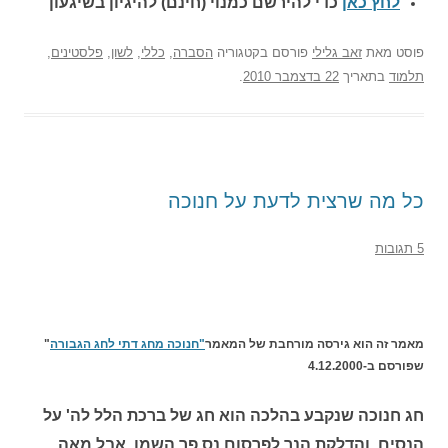
לחץ כאן
כדי להירשם כ
מנוי (חינם) להיגיון בשיגעון
פוסט
מאת
זאב גלילי
פורסם בקטגוריה
הסברה
,
כללי
,
לשון
,
פלסטינים
,
תלמוד
בתאריך
22 בדצמבר 2010
.
כל מה שרצית לדעת על חנוכה
5 תגובות
מאמר זה הוא גירסה מורחבת של המאמר
"חנוכה מחג דתי לחג הגבורה
"
שפורסם ב-4.12.2000
חג חנוכה שנקבע בהלכה הוא חג של ברכת הלל לה' על
הנסים, והדלקת הנר לפרסום נס פך השמן. אבל מאה