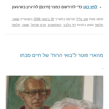
לחץ כאן
כדי להירשם כ
מנוי (חינם) להיגיון בשיגעון
פוסט
מאת
זאב גלילי
פורסם בתאריך
30 בינואר 2008
בקטגוריה
שואה
,
תלמוד
וסומן בתגיות
דוד הלבני
,
הסתמאים
,
פרס ישראל
,
שואה
,
תלמוד
.
מהארי פוטר ל"בואי הרוח" של חיים סבתו