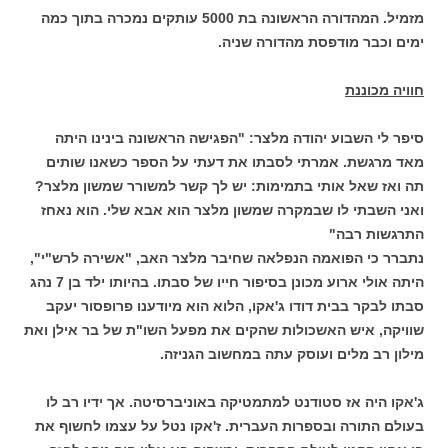
מזמיל. המהדורה הראשונה בת 5000 עותקים נמכרה בתוך כמה
ימים וכבר מודפסת מהדורה שניה.
חוויה מכוננת
סיפר לי השבוע יהודה מלצר: "הפגישה הראשונה בינינו היתה
מאד מרגשת. אמרתי לסבתו את דעתי על הספר כשאנו שותים
תה ואז שאל אותי בתמימות: יש לך קשר למשורר שמשון מלצר?
ואני השבתי לו שבמקרה שמשון מלצר הוא אבא שלי. הוא נאחז
התרגשות רבה"
נתברר כי הפואמה הנפלאה שחיבר מלצר האב, "אשירה לרש"י",
היתה אולי ארוע מכונן בסיפור חייו של סבתו. בהיותו ילד בן 7 נהג
סבתו לבקר בבית דודו ג'אקו, הלוא הוא מיודענו פרופסור יעקב
שוויקה, איש האשכולות שהקים את מפעל השו"ת של בר אילן ואת
מילון רב מלים ועוסק עתה במחשוב הגניזה.
ג'אקו היה אז סטודנט למתמטיקה באוניברסיטה. אך ידיו רב לו
בעולם התורה ובספרות העברית. ז'אקו נטל על עצמו לחשוף את