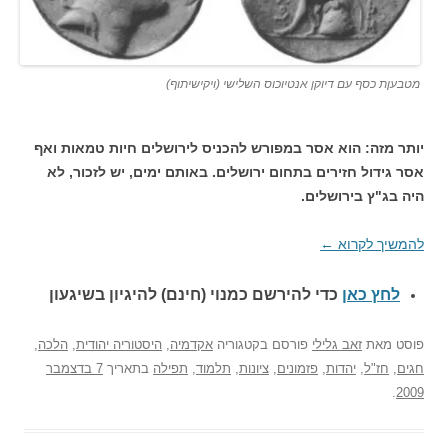
מטבעןת כסף עם דיוקן אנטיוכוס השלישי (ויקישיתוף)
יותר מזה: הוא אסר במפורש להכניס לירושלים חיות טמאות ואף
אסר גידול חזירים בתחום ירושלים. באותם ימים, יש לזכור, לא
היה בג"ץ בירושלים.
להמשיך לקרוא
←
לחץ כאן
כדי להירשם כ
מנוי (חינם) להיגיון בשיגעון
פוסט
מאת
זאב גלילי
פורסם בקטגוריה
אקדמיה
,
היסטוריה יהודית
,
הלכה
,
חגים
,
חז"ל
,
יהדות
,
פזמונים
,
ציונות
,
תלמוד
,
תפילה
בתאריך
7 בדצמבר
.
2009