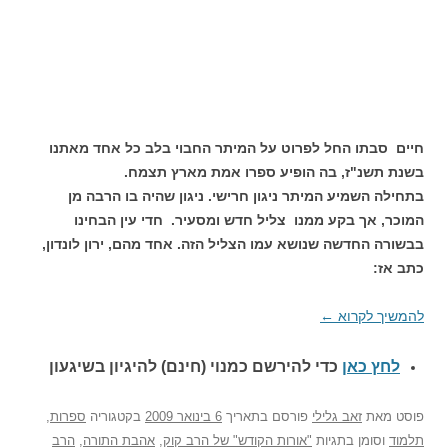
חיים סבתו החל לפרוט על המיתר החבוי בלב כל אחד מאתנו
בשנת תשנ"ז, בה הופיע ספרו אמת מארץ תצמח.
בתחילה השמיע המיתר ניגון חרישי. ניגון שהיה בו הרבה מן
המוכר, אך בקע ממנו צליל חדש ומסעיר. חדי עין הבחינו
בבשורה החדשה שנושא עמו הצליל הזה. אחד מהם, ירון לונדון,
כתב אז:
להמשיך לקרוא
←
לחץ כאן
כדי להירשם כ
מנוי (חינם) להיגיון בשיגעון
פוסט
מאת
זאב גלילי
פורסם בתאריך
6 בינואר 2009
בקטגוריה
ספרות
,
תלמוד
וסומן בתגיות
"אורות הקודש" של הרב קוק
,
אהבת התורה
,
הרב