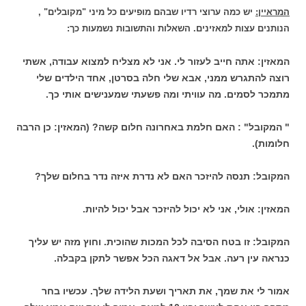
המראיין:
יש כמה ערוצי רדיו שבהם מופיעים כל מיני "מקובלים" ,
הנותנים עצות למאזינים. השאלות והתשובות נשמעות כך:
המאזין: אתה חייב לעזור לי. אני לא מצליח למצוא עבודה, אשתי
רוצה להתגרש ממני, אבא שלי חלה בסרטן, אחד הילדים שלי
מתמכר לסמים. מה עוויתי ומה פשעתי שמענישים אותי כך.
" המקובל" : האם חלמת באחרונה חלום קשה? (המאזין: כן הרבה
חלומות).
המקובל: תנסה להיזכר האם לא נדרת איזה נדר בחלום שלך?
המאזין: אולי, אני לא יכול להיזכר אבל יכול להיות.
המקובל: זו בטח הסיבה לכל המכות שהוכית. וחוץ מזה יש עליך
כנראה עין רעה. אבל אל דאגה הכל אפשר לתקן בקבלה.
אמור לי את שמך, את תאריך ושעת הלידה שלך. עכשיו בחר