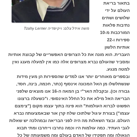
בתאור בריאת
העולם על ידי
שלושים ושתים
נתיבות פלאות
משה אידל צלם: ויקיפדיה Tzahy Lerner
המורכבות מ-10
ספירות ו-22
אותיות הלשון
העברית. הוא מונה את כל הצרופים האפשריים של קבוצת אותיות
ומסביר שהעולם נברא מצרופים אלה כמו אין למעלה מענג ואין
למטה מנגע.
ובספרים מאוחרים יותר אנו למדים שהספירות הן מעין מידות
שנשתלשלו מן האל המכונה אינסוף (כתר, חכמה, בינה, חסד,
גבורה וכו). ובקבלת האר"י בן המאה ה-16 אנו מוצאים שלפני
הבריאה האל מילא את כל החלל האינסופי. ו"כשעלה ברצונו
הפשוט לברוא העולמות" הוא פינה בתוך עצמו מקום ("צימצם
עצמו") בצורת עיגול שלתוכו שלח קרן אור שבאמצעותה נברא
העולם. ובצד השאלות מה היה לפני הבריאה ובמהלכה יש שאלות
לגבי העתיד. כמה עולמות היו וכמה נחרבו וייחרבו ומתי תבוא
הגאולה ומה תפקידו של האדם בעולם ומה משמעותה של כל