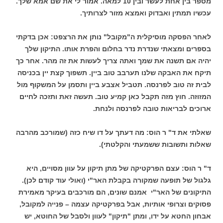
מספר בין אחת לעשר ובין 10 למאה. אמור לי את שם אמא שלך.
עכשיו תמתין ואבדוק ואמצא מזור לצרותיך.
לאחר הפסקה מוסיקלית ה"מקובל" נותן את הרצפט: אכן בדקתי
בספרים ומצאתי שנדרת נדר בחלום והפרת אותו. התיקון שלך
יהיה אם תשנה את שמך ואתה צריך לעשות את זה מהר. אחר כך
תיקח את האבקה שלנו תערבב טוב ביין. תשפוך קצת יין בכניסה
לבית זה טוב לפרנסה. תטביל אצבע ביין ותסמן על המשקוף מול
המזוזה. חוץ מזה תקבל כאן קמיע טוב. תעשה זאת ותזכה לחיים
ארוכים לבריאות טובה לפרנסה ולנחת.
שאלתי את ד" ר הוס: מה דעתך על דו שיח כזה (שמורכב מהרבה
שאלות ותשובות ששמעתי והקלטתי).
ד" ר הוס: עצם הפרקטיקה של מתן תיקון על עוון מסויים, היא
גלגול של תופעה שמקורה בקבלת האר"י (ואולי עוד קודם לכן).
התיקונים של האר"י אמנם שונים, הם מורכבים בעיקר מאמירת
פסוקים וצרופי אותיות, אבל בפרקטיקה עצמה – פנייה למקובל,
אבחון החטא על ידו, ומתן "תיקון" לעוון ולסבל של החוטא, יש