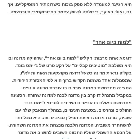
היא הגיעה למעמדה ללא ספק בזכות כישרונותיה המוסיקליים. אך
גם, ואולי בעיקר, ביכולתה לשווק עצמה בפרובוקטיביות ובתעוזה.
"למות ביום אחר"
דוגמא אחת מרבות: הקליפ "למות ביום אחר", שהפיקה מדונה ובו
היא משלבת "מוטיבים קבליים" על רקע סרט של ג'יימס בונד.
בקליפ נראית מדונה כשעל זרועה מקועקעות האותיות לא"ו,
שמסמלות אחד משמות הקדוש ברוך הוא לפי המסורת היהודית.
הסצינה מתרחשת במחנה שבויים בו עוברת מדונה עינויים.
במקביל מתנהל דו קרב בין מדונה לבנה למדונה שחורה. הסצינה
מתרחשת באולם בו אביזרים השייכים לסרטי ג'יימס בונד
ההולכים ונהרסים. בסצינת העינויים, במהלך המאבק שלה עם
שוביה, כורכת מדונה רצועת תפילין סביב זרועה. היא מצליחה
להשתחרר משוביה, המדונה הלבנה מנצחת את המדונה השחורה.
על הכסא החשמלי שעליו התכוונו השובים להושיב את מדונה