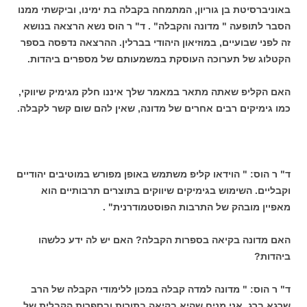
באוניברסיטת בן גוריון, המתמחה בקבלה בת ימינו, וביקשתי ממנו
הסבר לתופעה " מדונה והקבלה" . ד" ר הוס נשא הרצאה בנושא
זה לפני שבועיים, במוזיאון היהודי בברלין. ההרצאה נדפסה בספר
הקטלוג של תערוכה העוסקת במשמעותם של מספרים ביהדות.
האם הקליפ שאתה מתאר במאמר שלך איננו חלק מגימיק שיווקי,
כמו גימיקים רבים אחרים של מדונה, שאין להם שום קשר לקבלה.
ד" ר הוס: " הוידאו קליפ משתמש באופן מפורש במוטיבים יהודיים
וקבליים. השימוש בגימיקים שיווקים בתוצרים תרבותיים הוא
מאפיין מובהק של התרבות הפוסטמודרנית" .
האם מדונה בקיאה בספרות הקבלה? האם יש לה ידע כלשהו
ביהדות?
ד" ר הוס: " מדונה למדה קבלה במכון ללימודי הקבלה של הרב
שרגא ברג. אני מניח שהיא בקיאה בתורות ובספרות הקבלית של