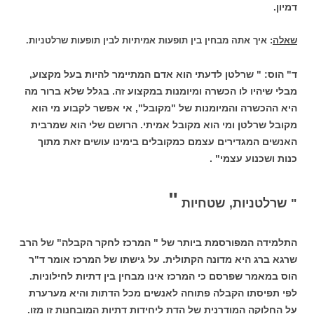
דמיון.
שאלה
: איך אתה מבחין בין תופעות אמיתיות לבין תופעות שרלטניות.
ד" הוס: " שרלטן לדעתי הוא אדם המתיימר להיות בעל מקצוע,
מבלי שיהיו לו הכשרה ומיומנות במקצוע זה. בגלל שלא ברור מה
היא ההכשרה והמיומנות של "מקובל", אי אפשר לקבוע מי הוא
מקובל שרלטן ומי הוא מקובל אמיתי. הרושם שלי הוא שמרבית
האנשים המגדירים עצמם כמקובלים בימינו עושים זאת מתוך
כנות ושכנוע עצמי" .
"
" שרלטניות, שטחיות
התלמידה המפורסמת ביותר של " המרכז לחקר הקבלה" של הרב
שרגא ברג היא מדונה הקתולית. על גישתו של המרכז אומר ד"ר
הוס במאמר שפרסם כי המרכז אינו מבחין בין דתיות לחילוניות.
לפי תפיסתו הקבלה פתוחה לאנשים מכל הדתות והיא מערערת
על החלוקה המודרנית של הדת ליחידות דתיות המובחנות זו מזו.