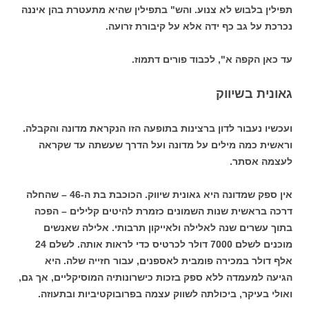
תפילין בלבוש לא צנוע. והש" בתפילין שהיא מתעטרת בהן איננה
נכרכת על גב כף ידה אלא על קיבורת זרועה.
עד כאן הקפה א", לכבוד פורים דתמוז.
גאונית בשיווק
ועכשיו נעבור לדון ברצינות בתופעה הזו הנקראת מדונה והקבלה.
וראשית כמה מילים על מדונה ועל הדרך שעשתה עד שקראה
לעצמה אסתר.
אין ספק שמדונה היא גאונית שיווק. הכוכבת בת ה-46 – שהחלה
דרכה בראשית שנות השמונים כזמרת להיטים קלילים – הפכה
בתוך עשרים שנה לאלילה ולאייקון תרבותי. אלילה שאנשים
מוכנים לשלם 7000 דולר לכרטיס כדי לראות אותה. לשלם 24
אלף דולר במכירה פומבית לאספנים, עבור חזייה שלה. היא
הגיעה למעמדה ללא ספק בזכות כישרונותיה המוסיקליים, אך גם,
ואולי בעיקר, ביכולתה לשווק עצמה בפרובוקטיביות ובתעוזה.