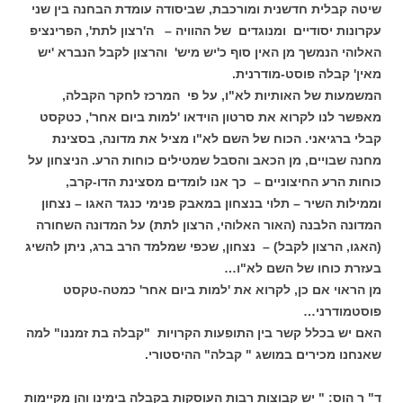
שיטה קבלית חדשנית ומורכבת, שביסודה עומדת הבחנה בין שני
עקרונות יסודיים ומנוגדים של ההוויה – ה'רצון לתת', הפרינציפ
האלוהי הנמשך מן האין סוף כ'יש מיש' והרצון לקבל הנברא 'יש
מאין' קבלה פוסט-מודרנית.
המשמעות של האותיות לא"ו, על פי המרכז לחקר הקבלה,
מאפשר לנו לקרוא את סרטון הוידאו 'למות ביום אחר', כטקסט
קבלי ברגיאני. הכוח של השם לא"ו מציל את מדונה, בסצינת
מחנה שבויים, מן הכאב והסבל שמטילים כוחות הרע. הניצחון על
כוחות הרע החיצוניים – כך אנו לומדים מסצינת הדו-קרב,
וממילות השיר – תלוי בנצחון במאבק פנימי כנגד האגו – נצחון
המדונה הלבנה (האור האלוהי, הרצון לתת) על המדונה השחורה
(האגו, הרצון לקבל) – נצחון, שכפי שמלמד הרב ברג, ניתן להשיג
בעזרת כוחו של השם לא"ו…
מן הראוי אם כן, לקרוא את 'למות ביום אחר' כמטה-טקסט
פוסטמודרני…
האם יש בכלל קשר בין התופעות הקרויות "קבלה בת זמננו" למה
שאנחנו מכירים במושג " קבלה" ההיסטורי.
ד" ר הוס: " יש קבוצות רבות העוסקות בקבלה בימינו והן מקיימות