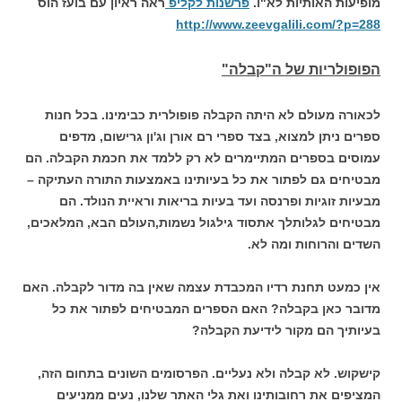
מופיעות האותיות לא"ו.
פרשנות לקליפ
ראה ראיון עם בועז הוס
http://www.zeevgalili.com/?p=288
הפופולריות של ה"קבלה"
לכאורה מעולם לא היתה הקבלה פופולרית כבימינו. בכל חנות
ספרים ניתן למצוא, בצד ספרי רם אורן וג'ון גרישום, מדפים
עמוסים בספרים המתיימרים לא רק ללמד את חכמת הקבלה. הם
מבטיחים גם לפתור את כל בעיותינו באמצעות התורה העתיקה –
מבעיות זוגיות ופרנסה ועד בעיות בריאות וראיית הנולד. הם
מבטיחים לגלותלך אתסוד גילגול נשמות,העולם הבא, המלאכים,
השדים והרוחות ומה לא.
אין כמעט תחנת רדיו המכבדת עצמה שאין בה מדור לקבלה. האם
מדובר כאן בקבלה? האם הספרים המבטיחים לפתור את כל
בעיותיך הם מקור לידיעת הקבלה?
קישקוש. לא קבלה ולא נעליים. הפרסומים השונים בתחום הזה,
המציפים את רחובותינו ואת גלי האתר שלנו, נעים ממניעים