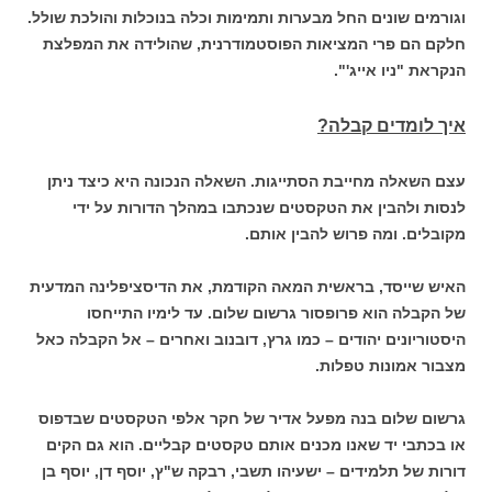
וגורמים שונים החל מבערות ותמימות וכלה בנוכלות והולכת שולל.
חלקם הם פרי המציאות הפוסטמודרנית, שהולידה את המפלצת
הנקראת "ניו אייג'".
איך לומדים קבלה?
עצם השאלה מחייבת הסתייגות. השאלה הנכונה היא כיצד ניתן
לנסות ולהבין את הטקסטים שנכתבו במהלך הדורות על ידי
מקובלים. ומה פרוש להבין אותם.
האיש שייסד, בראשית המאה הקודמת, את הדיסציפלינה המדעית
של הקבלה הוא פרופסור גרשום שלום. עד לימיו התייחסו
היסטוריונים יהודים – כמו גרץ, דובנוב ואחרים – אל הקבלה כאל
מצבור אמונות טפלות.
גרשום שלום בנה מפעל אדיר של חקר אלפי הטקסטים שבדפוס
או בכתבי יד שאנו מכנים אותם טקסטים קבליים. הוא גם הקים
דורות של תלמידים – ישעיהו תשבי, רבקה ש"ץ, יוסף דן, יוסף בן