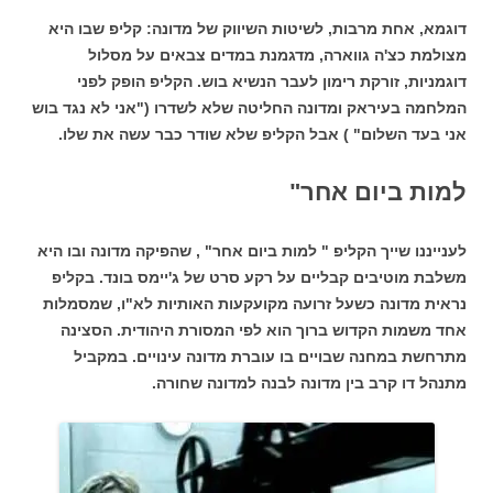
דוגמא, אחת מרבות, לשיטות השיווק של מדונה: קליפ שבו היא
מצולמת כצ'ה גווארה, מדגמנת במדים צבאים על מסלול
דוגמניות, זורקת רימון לעבר הנשיא בוש. הקליפ הופק לפני
המלחמה בעיראק ומדונה החליטה שלא לשדרו ("אני לא נגד בוש
אני בעד השלום" ) אבל הקליפ שלא שודר כבר עשה את שלו.
למות
ביום אחר"
לענייננו שייך הקליפ " למות ביום אחר" , שהפיקה מדונה ובו היא
משלבת מוטיבים קבליים על רקע סרט של ג'יימס בונד. בקליפ
נראית מדונה כשעל זרועה מקועקעות האותיות לא"ו, שמסמלות
אחד משמות הקדוש ברוך הוא לפי המסורת היהודית. הסצינה
מתרחשת במחנה שבויים בו עוברת מדונה עינויים. במקביל
מתנהל דו קרב בין מדונה לבנה למדונה שחורה.