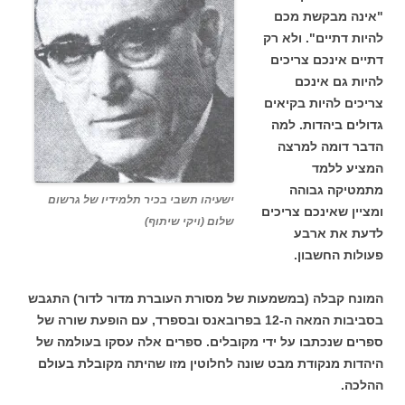
"אינה מבקשת מכם
להיות דתיים". ולא רק
דתיים אינכם צריכים
להיות גם אינכם
צריכים להיות בקיאים
גדולים ביהדות. למה
הדבר דומה למרצה
המציע ללמד
מתמטיקה גבוהה
ישעיהו תשבי בכיר תלמידיו של גרשום
ומציין שאינכם צריכים
שלום (ויקי שיתוף)
לדעת את ארבע
פעולות החשבון.
המונח קבלה (במשמעות של מסורת העוברת מדור לדור) התגבש
בסביבות המאה ה-12 בפרובאנס ובספרד, עם הופעת שורה של
ספרים שנכתבו על ידי מקובלים. ספרים אלה עסקו בעולמה של
היהדות מנקודת מבט שונה לחלוטין מזו שהיתה מקובלת בעולם
ההלכה.