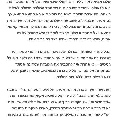
שלנו מביאה אורה ליהודים. ואולי שינוי שמה של מדונה מבשר את
בוא הגאולה. שהרי קבעו רבותינו שאסתר המלכה משולה לאילת
השחר. מה אילת השחר, כשאורה בוקע הוא בא קמעא קמעא, כך
גם אסתר שבמגילה, שהביאה גאולתם של ישראל. ולכן אין להאיץ
בה במדונה-אסתר שתבוא לארץ, כי רק עם הגאולה תבוא, קמעא
קמעא. ועל אסתר זו שלנו אפשר לומר כי היא אהובה על כל
אחיה, שלא כמרדכי היהודי שהיה רצוי רק לרוב אחיו.
אבל לאחר השמחה הגדולה של היהודים באו הרהורי ספק. והיו
שנזכרו במאמר חז" ל שקבע כי עם אסתר שבמגילה בא " סוף כל
הניסים" . כי אחרת איך להסביר את העובדה שמדונה-אסתר
מסתפחת אל עם ישראל לא כרות המואביה, שאמרה עמך עמי.
ללא טבילה כדת. ללא גיור כהלכה.
זאת ועוד. איך עוברת מדונה-אסתר על איסור מפורש של " כתובת
קעקע לא תתנו בכם" ולא עוד אלא שהיא מקעקעת בבשרה את
אחד משמותיו של הקדוש ברוך הוא ועוברת אל " לא תשא" . ואם
לא די בכך מניחה מדונה-אסתר תפילין, כאילו בעקבות בתו של
רש" י, שהייתה מנחת תפילין. אך מדונה, אוי לאותה בושה, מניחה