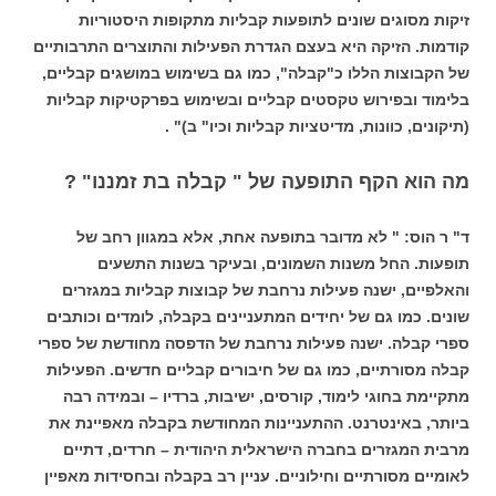
זיקות מסוגים שונים לתופעות קבליות מתקופות היסטוריות
קודמות. הזיקה היא בעצם הגדרת הפעילות והתוצרים התרבותיים
של הקבוצות הללו כ"קבלה", כמו גם בשימוש במושגים קבליים,
בלימוד ובפירוש טקסטים קבליים ובשימוש בפרקטיקות קבליות
(תיקונים, כוונות, מדיטציות קבליות וכיו" ב)" .
מה הוא הקף התופעה של " קבלה בת זמננו" ?
ד" ר הוס: " לא מדובר בתופעה אחת, אלא במגוון רחב של
תופעות. החל משנות השמונים, ובעיקר בשנות התשעים
והאלפיים, ישנה פעילות נרחבת של קבוצות קבליות במגזרים
שונים. כמו גם של יחידים המתעניינים בקבלה, לומדים וכותבים
ספרי קבלה. ישנה פעילות נרחבת של הדפסה מחודשת של ספרי
קבלה מסורתיים, כמו גם של חיבורים קבליים חדשים. הפעילות
מתקיימת בחוגי לימוד, קורסים, ישיבות, ברדיו – ובמידה רבה
ביותר, באינטרנט. ההתעניינות המחודשת בקבלה מאפיינת את
מרבית המגזרים בחברה הישראלית היהודית – חרדים, דתיים
לאומיים מסורתיים וחילוניים. עניין רב בקבלה ובחסידות מאפיין