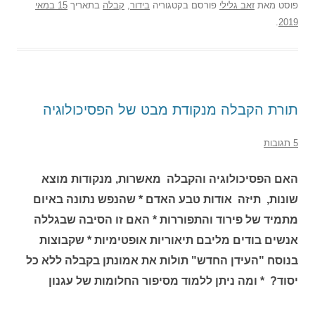
פוסט
מאת
זאב גלילי
פורסם בקטגוריה
בידור
,
קבלה
בתאריך
15 במאי
.
2019
תורת הקבלה מנקודת מבט של הפסיכולוגיה
5 תגובות
האם הפסיכולוגיה והקבלה מאשרות, מנקודות מוצא
שונות, תיזה אודות טבע האדם * שהנפש נתונה באיום
מתמיד של פירוד והתפוררות * האם זו הסיבה שבגללה
אנשים בודים מליבם תיאוריות אופטימיות * שקבוצות
בנוסח "העידן החדש" תולות את אמונתן בקבלה ללא כל
יסוד? * ומה ניתן ללמוד מסיפור החלומות של עגנון