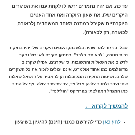
עד כה. אם יהיו נחמדים ירשו לו לקחת עמו את הסיגרים
היקרים שלו, את שעון היוקרה ואת אחד העטים
היוקרתיים שקיבל במתנה מאחד המשחדים (לכאורה,
לכאורה, רק לכאורה).
אבל, בניגוד למה שהיה בלשכתו, העטים היקרים שלו יהיו בחזקת
נרות חנוכה, "לראותם בלבד". במתקן חקירה לא יכול נחקר
לרשום את השאלות והתשובות. כי שקרנים, אפילו שקרנים
מדופלמים כמו אהוד אולמרט, אינם יכולים לזכור את כל השקרים
שלהם. ושיטות החקירה המקובלות הן להמטיר על הנשאל שאלות
שתי וערב ולחזור עליהן מכל צד, עד שהשקר עולה וצף על המים
כמו המגדל המפלצתי בפרוייקט "הולילנד".
להמשיך לקרוא
←
לחץ כאן
כדי להירשם כ
מנוי (חינם) להיגיון בשיגעון