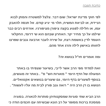
כתיבת תגובה
לפי חוקי מדינת ישראל: שום דבר. צלצל למשטרה והמתן לבוא
הניידת, או לביאת המשיח, תלוי מי יגיע קודם. אל תנסה להאבק
עמו, או חלילה לפגוע בקצה ציפורן מציפורניו. אזרחים רבים כבר
שילמו על כך מחיר יקר. האחרון שבהם הוא שי דרומי, החקלאי
העומד לדין באשמת רצח, על שירה לעבר ארבעה גנבים שפרצו
לחוותו באישון לילה והרג אחד מהם.
ומה אומרים חז"ל בנושא זה?
זאת למדתי מפי הרב אשר לייבי, בשיעור שצפיתי בו באתר
המעולה של הדף היומי " מאורות הש" ס" . באתר זה מוגשים,
בנוסף לשעורים בדף היומי, גם שעורים בנושאים אקטואליים.
הנושא בו דן הרב היה " רואה גנב פורץ לבית מה עליו לעשות" .
הרב הביא שתי סוגיות שמסקנותיהן סותרות לכאורה. בסוגיה
ממסכת ברכות מסופר על רב הונא שבשיחה עם חכמים הודה כי