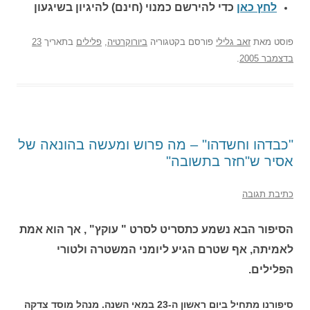
לחץ כאן
כדי להירשם כ
מנוי (חינם) להיגיון בשיגעון
פוסט
מאת
זאב גלילי
פורסם בקטגוריה
ביורוקרטיה
,
פלילים
בתאריך
23
בדצמבר 2005
.
"כבדהו וחשדהו" – מה פרוש ומעשה בהונאה של
אסיר ש"חזר בתשובה"
כתיבת תגובה
הסיפור הבא נשמע כתסריט לסרט " עוקץ" , אך הוא אמת
לאמיתה, אף שטרם הגיע ליומני המשטרה ולטורי
הפלילים.
סיפורנו מתחיל ביום ראשון ה-23 במאי השנה. מנהל מוסד צדקה