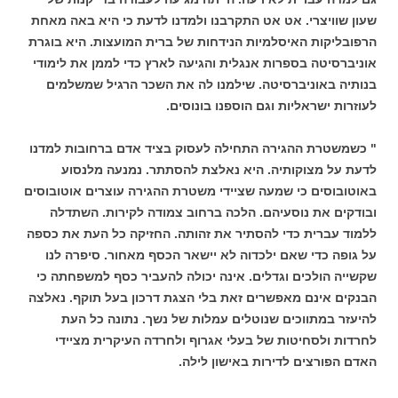
שעון שוויצרי. אט אט התקרבנו ולמדנו לדעת כי היא באה מאחת
הרפובליקות האיסלמיות הנידחות של ברית המועצות. היא בוגרת
אוניברסיטה בספרות אנגלית והגיעה לארץ כדי לממן את לימודי
בנותיה באוניברסיטה. שילמנו לה את השכר הרגיל שמשלמים
לעוזרות ישראליות וגם הוספנו בונוסים.
" כשמשטרת ההגירה התחילה לעסוק בציד אדם ברחובות למדנו
לדעת על מצוקותיה. היא נאלצת להסתתר. נמנעה מלנסוע
באוטובוסים כי שמעה שציידי משטרת ההגירה עוצרים אוטובוסים
ובודקים את נוסעיהם. הלכה ברחוב צמודה לקירות. השתדלה
ללמוד עברית כדי להסתיר את זהותה. החזיקה כל העת את כספה
על גופה כדי שאם ילכדוה לא יישאר הכסף מאחור. סיפרה לנו
שקשייה הולכים וגדלים. אינה יכולה להעביר כסף למשפחתה כי
הבנקים אינם מאפשרים זאת בלי הצגת דרכון בעל תוקף. נאלצה
להיעזר במתווכים שנוטלים עמלות של נשך. נתונה כל העת
לחרדות ולסחיטות של בעלי אגרוף ולחרדה העיקרית מציידי
האדם הפורצים לדירות באישון לילה.