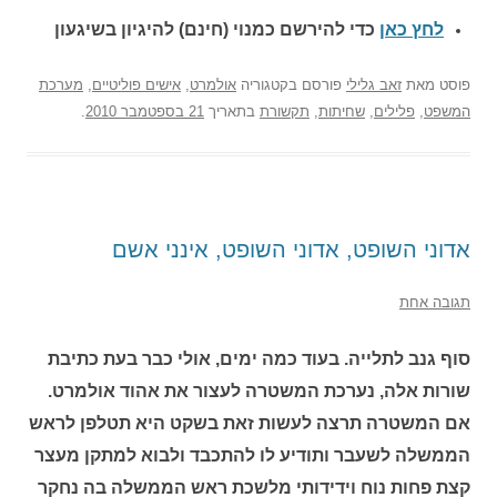
לחץ כאן
כדי להירשם כ
מנוי (חינם) להיגיון בשיגעון
פוסט
מאת
זאב גלילי
פורסם בקטגוריה
אולמרט
,
אישים פוליטיים
,
מערכת
המשפט
,
פלילים
,
שחיתות
,
תקשורת
בתאריך
21 בספטמבר 2010
.
אדוני השופט, אדוני השופט, אינני אשם
תגובה אחת
סוף גנב לתלייה. בעוד כמה ימים, אולי כבר בעת כתיבת
שורות אלה, נערכת המשטרה לעצור את אהוד אולמרט.
אם המשטרה תרצה לעשות זאת בשקט היא תטלפן לראש
הממשלה לשעבר ותודיע לו להתכבד ולבוא למתקן מעצר
קצת פחות נוח וידידותי מלשכת ראש הממשלה בה נחקר