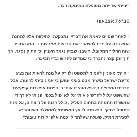
רעייתי שהייתה מטופלת בתינוקת רכה.
טביעת אצבעות
" לאחר שסיים לאמת את דבריי, נתבקשנו להילוות אליו לתחנת
המשטרה על מנת להשאיר את טביעות אצבעותינו. הוא הסביר
שזה ההליך המקובל. חשבנו שבזה נגמר העניין וכי התיק נסגר. אך
תוך זמן קצר נתברר כי עומדים להגיש נגדי תביעה.
" הייתי מעוניין לעמוד למשפט ולו רק על מנת לראות את נציג
מדינת ישראל מישיר מבט בעיני וטוען כי אני ניסיתי להונות. אבל
חברים המצויים בנושא הזהירו אותי כי קיימת אפשרות קפקאית
שהשופט עלול להרשיע אותי על לא עוול בכפי. פניתי לעורך דין
שמשרדו התמחה בתחום הפלילי, כולל הגנה על רוצחים, על מנת
שיטפל בתיקי. הוא פנה ליועץ המשפטי לממשלה דאז והביא
לסגירת התיק. פעולה שעלתה לי כמה אלפי לירות טובות" .