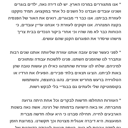
" אנו מתגוררים במרכז הארץ. יש לנו דירה נאה, ילדים בוגרים
ושנינו עובדים ועבדנו כל השנים כל אחד במקצועו. תמיד נזקקנו
לעוזרת בביתנו. אנו כבר די מבוגרים, רואים את האור של הפנסיה
בקצה המנהרה. אנו זקוקים לעוזרת כי אנחנו עדיין עובדים, כי
הכוחות כבר לא מה שהיו וכי אחרי ביקור הנכדים בבית צריך
מישהו שיסדר את הפוגרום הקטן שהם עושים.
" לפני כעשר שנים עזבה אותנו עוזרת שליוותה אותנו שנים רבות
ונתברר לנו שהזמנים השתנו. פנינו ללשכות עבודה ומתווכים
למיניהם. שלחו לנו עוזרות שהתנהגו כאילו הן עושות טובה שהן
באות לביתנו. הציגו תנאים בלתי סבירים. הפעילו את הרדיו או
הטלוויזיה ברעש מחריש אוזניים. נהגו בחוצפה, והשתמשו
בקוסמטיקה שלי ולעתים גם בבגדיי בלי לבקש רשות.
" העוזרות התחלפו חדשות לבקרים וכל אחת היתה גרועה
מחברתה. אז באה הישועה בדמותה של רגינה. אשה נאה בשנות
הארבעים לחייה. תחילה סברנו כי היא עולה חדשה מברית
המועצות. היא דיברה אנגלית מצוינת וכך תקשרנו. במרוצת הזמן
גם למדה עברית לא רעה. הייתה מגיעה לעבודה בדייקנות של