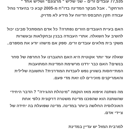
77,535 עובדים זרים – שני שליש " מרצונם" ושליש אחד "
הורחקו" . אבל מבקר המדינה בדו"ח מ-2005 קבע כי בהעדר נוהל
עבודה תקין התבסס הדיווח על מידע לא מדויק.
האם בעיית העובדים הזרים נפתרה? כל אדם המסתכל סביבו יכול
להשיב על השאלה. אתרי העבודה בבנין ובחקלאות ובעשרות
משקי בית מלאים עובדים זרים. ספק אם מישהו יודע את מספרם..
שאלה עוד יותר אקוטית היא האם התגברנו על החרפה של סחר
בנשים? האם כבר ירדנו מרשימת המדינות המתועבות
המתייחסות בשוויון נפש לעבדות המודרנית? התשובה שלילית
והאמריקנים מזכירים לנו זאת מדי פעם.
מה נשתנה איפוא מאז הוקמה "מינהלת ההגירה" ? הדבר היחידי
שהשתנה הוא שהפכנו מדינת משטרה דרקונית כלפי אחת
האוכלוסיה החלשה ביותר במדינה. מדינה שפועלת בה יחידה של
ציידי אדם.
למרבית המזל יש עדיין במדינת