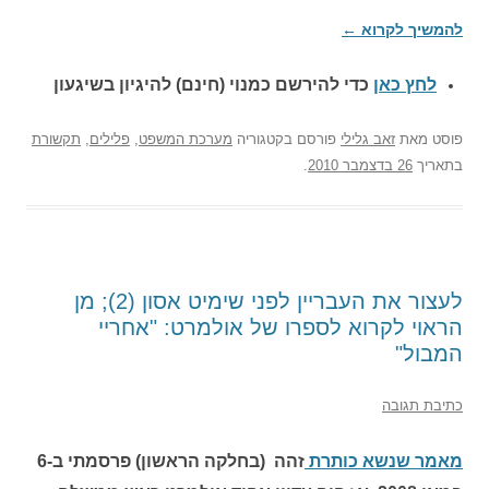
להמשיך לקרוא
←
לחץ כאן
כדי להירשם כ
מנוי (חינם) להיגיון בשיגעון
פוסט
מאת
זאב גלילי
פורסם בקטגוריה
מערכת המשפט
,
פלילים
,
תקשורת
בתאריך
26 בדצמבר 2010
.
לעצור את העבריין לפני שימיט אסון (2); מן
הראוי לקרוא לספרו של אולמרט: "אחריי
המבול"
כתיבת תגובה
מאמר שנשא כותרת
זהה (בחלקה הראשון) פרסמתי ב-6