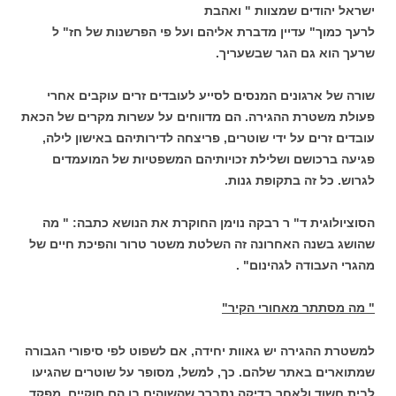
ישראל יהודים שמצוות " ואהבת
לרעך כמוך" עדיין מדברת אליהם ועל פי הפרשנות של חז" ל
שרעך הוא גם הגר שבשעריך.
שורה של ארגונים המנסים לסייע לעובדים זרים עוקבים אחרי
פעולת משטרת ההגירה. הם מדווחים על עשרות מקרים של הכאת
עובדים זרים על ידי שוטרים, פריצחה לדירותיהם באישון לילה,
פגיעה ברכושם ושלילת זכויותיהם המשפטיות של המועמדים
לגרוש. כל זה בתקופת גנות.
הסוציולוגית ד" ר רבקה נוימן החוקרת את הנושא כתבה: " מה
שהושג בשנה האחרונה זה השלטת משטר טרור והפיכת חיים של
מהגרי העבודה לגהינום" .
" מה מסתתר מאחורי הקיר"
למשטרת ההגירה יש גאוות יחידה, אם לשפוט לפי סיפורי הגבורה
שמתוארים באתר שלהם. כך, למשל, מסופר על שוטרים שהגיעו
לבית חשוד ולאחר בדיקה נתברר שהשוהים בו הם חוקיים. מפקד