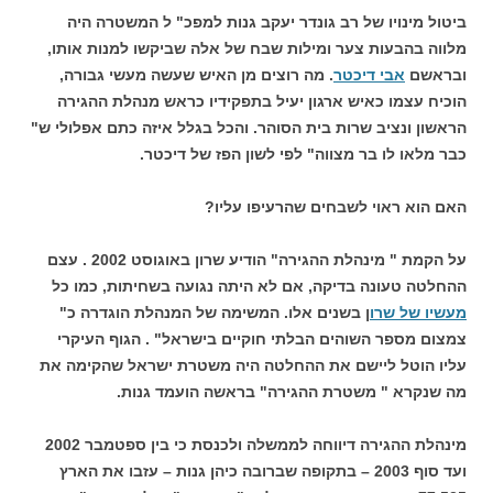
ביטול מינויו של רב גונדר יעקב גנות למפכ" ל המשטרה היה
מלווה בהבעות צער ומילות שבח של אלה שביקשו למנות אותו,
ובראשם
אבי דיכטר
. מה רוצים מן האיש שעשה מעשי גבורה,
הוכיח עצמו כאיש ארגון יעיל בתפקידיו כראש מנהלת ההגירה
הראשון ונציב שרות בית הסוהר. והכל בגלל איזה כתם אפלולי ש"
כבר מלאו לו בר מצווה" לפי לשון הפז של דיכטר.
האם הוא ראוי לשבחים שהרעיפו עליו?
על הקמת " מינהלת ההגירה" הודיע שרון באוגוסט 2002 . עצם
ההחלטה טעונה בדיקה, אם לא היתה נגועה בשחיתות, כמו כל
מעשיו של שרו
ן בשנים אלו. המשימה של המנהלת הוגדרה כ"
צמצום מספר השוהים הבלתי חוקיים בישראל" . הגוף העיקרי
עליו הוטל ליישם את ההחלטה היה משטרת ישראל שהקימה את
מה שנקרא " משטרת ההגירה" בראשה הועמד גנות.
מינהלת ההגירה דיווחה לממשלה ולכנסת כי בין ספטמבר 2002
ועד סוף 2003 – בתקופה שברובה כיהן גנות – עזבו את הארץ