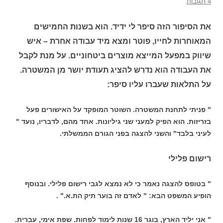
4 תגובות
את הסיפור הזה סיפר לי ידיד. הוא בשנות החמישים
המאוחרות לחייו, פוטר ומצא מיד עבודה אחרת – איש
שיווק במפעל המייצא מוצרים ביטחוניים. על מנת לקבל
את העבודה הוא נדרש להציג תעודת יושר מן המשטרה.
על התלאות שעברו עליו סיפר:
" פניתי לתחנת המשטרה. השוטר המופקד על האישורים פעל
בזריזות. הוא הפיק למעני שני גיליונות. אחד מהם, לדבריו, נועד "
לעיני בלבד" והשני להצגה בפני הגורם הממשלתי.
רישום פלילי
" בטופס להצגה נאמר כי לא נמצא לגבי רישום פלילי. ובנוסף
הופיע המשפט הבא: " לאדם זה בוער תיק הת.א." .
" אני יליד הארץ, בוגר 16 שנות לימוד לפחות. שפת אימי, עברית.