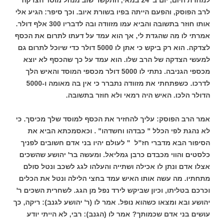
לרב הפוסק, והפעם הייתה בפיו בשורת איוב. וכך סיפר: הגיע אלי
אותו חוזר בתשובה והביא עמו מזוודה ובה לדבריו 300 אלף דולר.
אמרתי לו מה שהגדת לי, אך הוא עמד על דעתו לתרום את הכסף
לצדקה. הוא רק ביקש כי אתן לו 5000 דולר כדי שיוכל לתרום גם
למעשי הצדקה של הרב שלו. הוא עמד על כך שהכסף לא יוצא
מכספי הגניבה. נתתי לו 5000 דולר מכספי המוסד והאיש הלך
לדרכו. כשפתחתי את מזוודה נתברר כי אין בה מאומה ו-5000
הדולר הלכו. האיש היה רמאי ולא חוזר בתשובה.
אמר הרב הפוסק: עליך להחזיר את הכסף למוסד שלך מכיסך. כי
לא נהגת לפי הכלל " כבדהו וחשדהו" . וכאסמכתא הביא את
הסיפור הבא מדברי חז"ל " לעולם יהיו בני אדם חשובים לפניך
כלסטים והווי מכבדם כרבן גמליאל. ומעשה בר' יהושע שהשכים
אצלו אדם ונתן לו אכילה ושתייה והעלהו לגג לשכב ונטל סולם
מתחתיו. מה עשה אותו האיש עמד בחצי הלילה ונטל את הכלים
וכרכם בטליתו, וכיון שביקש לירד נפל מן הגג. לשחרית השכים ר'
יהושע ובא ומצאו כשהוא נופל. אמר לו (ר' יהושע לגנב): ריקה, כך
עושים בני אדם שכמותך? אמר לו (הגנב): רבי, לא הייתי יודע