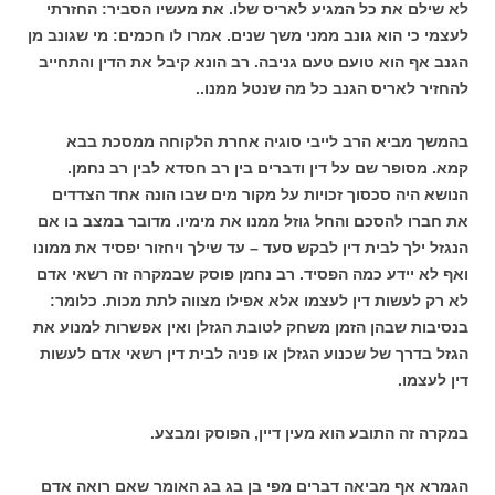
לא שילם את כל המגיע לאריס שלו. את מעשיו הסביר: החזרתי
לעצמי כי הוא גונב ממני משך שנים. אמרו לו חכמים: מי שגונב מן
הגנב אף הוא טועם טעם גניבה. רב הונא קיבל את הדין והתחייב
להחזיר לאריס הגנב כל מה שנטל ממנו..
בהמשך מביא הרב לייבי סוגיה אחרת הלקוחה ממסכת בבא
קמא. מסופר שם על דין ודברים בין רב חסדא לבין רב נחמן.
הנושא היה סכסוך זכויות על מקור מים שבו הונה אחד הצדדים
את חברו להסכם והחל גוזל ממנו את מימיו. מדובר במצב בו אם
הנגזל ילך לבית דין לבקש סעד – עד שילך ויחזור יפסיד את ממונו
ואף לא יידע כמה הפסיד. רב נחמן פוסק שבמקרה זה רשאי אדם
לא רק לעשות דין לעצמו אלא אפילו מצווה לתת מכות. כלומר:
בנסיבות שבהן הזמן משחק לטובת הגזלן ואין אפשרות למנוע את
הגזל בדרך של שכנוע הגזלן או פניה לבית דין רשאי אדם לעשות
דין לעצמו.
במקרה זה התובע הוא מעין דיין, הפוסק ומבצע.
הגמרא אף מביאה דברים מפי בן בג בג האומר שאם רואה אדם