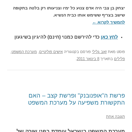
יצחק בן צבי היה אדם צנוע כל ימיו וצניעותו רק בלטה בתקופה
שישב בצריף ששימש אותו כבית הנשיא.
להמשיך לקרוא
←
לחץ כאן
כדי להירשם כ
מנוי (חינם) להיגיון בשיגעון
פוסט
מאת
זאב גלילי
פורסם בקטגוריה
אישים פוליטיים
,
מערכת המשפט
,
פלילים
בתאריך
8 בינואר 2011
.
פרשת ה"אופנובנק" ופרשת קצב – האם
התקשורת משפיעה על מערכת המשפט
תגובה אחת
מערכת המשפט בישראל עומדת בפני שורה של