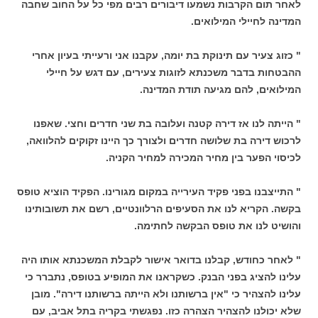
לאחר תום הקרבות נשמעו דיבורים רבים מפי כל על החוב שחבה
המדינה לחיילי המילואים.
" כזוג צעיר עם תינוקת בת יומה, עקבנו אני ורעייתי בעיון אחרי
ההבטחות בדבר משכנתא לזוגות צעירים, עם דגש על חיילי
המילואים, להם מגיעה תודת המדינה.
" הייתה לנו אז דירה קטנה ועלובה בת שני חדרים וחצי. שאפנו
לרכוש דירה בת שלושה חדרים ולצורך כך היינו זקוקים להלוואה,
לכיסוי הפער בין מחיר המכירה למחיר הקניה.
" התייצבנו בפני פקיד העירייה במקום מגורינו. הפקיד הוציא טופס
בקשה. הקריא לנו את הסעיפים הרלוונטיים, רשם את תשובותינו
והושיט לנו את טופס הבקשה לחתימה.
" לאחר כחודש, קבלנו בדואר אישור לקבלת המשכנתא אותו היה
עלינו להציג בפני הבנק. כשקראנו את המופיע בטופס, נתברר כי
עלינו להצהיר כי "אין ברשותנו ולא הייתה ברשותנו דירה". מובן
שלא יכולנו להצהיר הצהרה כזו. נפגשתי בקריה בתל אביב, עם