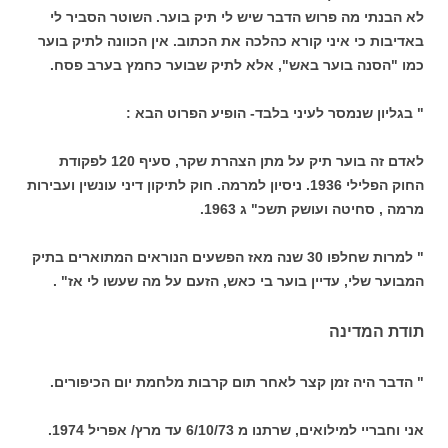
לא הבנתי מה פרוש הדבר שיש לי תיק בוער. השוטר הסביר לי
באדיבות כי איני קורא כהלכה את הכתוב. אין הכוונה לתיק בוער
כמו "הסנה בוער באש", אלא לתיק שבוער כחמץ בערב פסח.
" בגליון שנמסר לעיני בלבד- הופיע הפרוט הבא :
לאדם זה בוער תיק על מתן הצהרת שקר, סעיף 120 לפקודת
החוק הפלילי 1936. ניסיון למרמה. חוק לתיקון דיני עונשין ועבירות
מרמה , סחיטה ועושק תשכ" ג 1963.
" למרות שחלפו 30 שנה מאז הפשעים הנוראים המתוארים בתיק
המבוער שלי, עדיין בוער בי כאש, הזעם על מה שעשו לי אז" .
תודת המדינה
" הדבר היה זמן קצר לאחר תום קרבות מלחמת יום הכיפורים.
אני וחבריי למילואים, שרתנו מ 6/10/73 עד מרץ/ אפריל 1974.