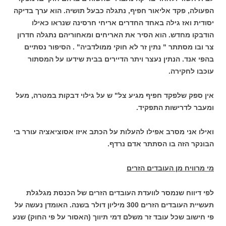
הפעולה, פקד אליאור חפיף, נתגלה כבעל תושיה. הוא ערך בדיקה
יסודית ואז גילה באחד החדרים אריחי חרסינה שנראו כאילו
הודבקו מחדש. הוא הסיר את האריחים ומאחוריהם נתגלה חדרון
צר ובו מסתתר " נתין זר לא חוקי ממולדביה" . הסיפור נסתיים
בהפי אנד. הנתין נעצר ויתר הדיירים בבית שידעו על המסתור
עוכבו לחקירה.
אין ספק שלפקד חפיף מגיע צל" ש על גילוי דבקות במטרה, מעל
ומעבר לדרישות התפקיד.
ואילו אני מסרב אפילו להעלות על הכתב איזו אסוציאציה עורר בי
הבונקר הזה בו הסתתר אדם נרדף.
מי מרוויח מן העובדים הזרים
לפי דיווח שנמסר לוועדת העובדים הזרים של הכנסת מגלגלת
תעשיית העובדים הזרים 300 מיליון דולר בשנה. האומדן נעשה על
פי חישוב שכל עובד זר משלם דמי תיווך (האסור על פי החוק) שנע