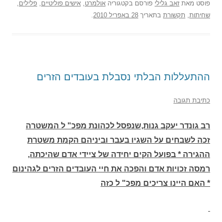
פוסט
מאת
זאב גלילי
פורסם בקטגוריה
אולמרט
,
אישים פוליטיים
,
פלילים
,
שחיתות
,
תקשורת
בתאריך
28 באפריל 2010
.
ההתעללות הבלתי נסבלת בעובדים הזרים
כתיבת תגובה
רב גונדר יעקב גנות,שנפסל לכהונת מפכ" ל המשטרה
זכה לשבחים על השגיו בעבר וביניהם הקמת משטרת
ההגירה * בפועל הקים יחידה של ציידי אדם שהיכתה,
רמסה זכויות אדם והפכה את חיי העובדים הזרים לגהינום
* האם היינו צריכים מפכ" ל כזה