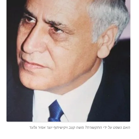
האם נשפט על ידי התקשורת? משה קצב ויקישיתוף יוצר אמיר גלעד