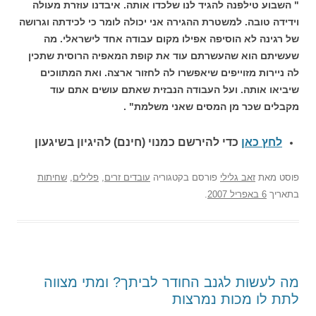
" השבוע טילפנה להגיד לנו שלכדו אותה. איבדנו עוזרת מעולה
וידידה טובה. למשטרת ההגירה אני יכולה לומר כי לכידתה וגרושה
של רגינה לא הוסיפה אפילו מקום עבודה אחד לישראלי. מה
שעשיתם הוא שהעשרתם עוד את קופת המאפיה הרוסית שתכין
לה ניירות מזוייפים שיאפשרו לה לחזור ארצה. ואת המתווכים
שיביאו אותה. ועל העבודה הנבזית שאתם עושים אתם עוד
מקבלים שכר מן המסים שאני משלמת" .
לחץ כאן
כדי להירשם כ
מנוי (חינם) להיגיון בשיגעון
פוסט
מאת
זאב גלילי
פורסם בקטגוריה
עובדים זרים
,
פלילים
,
שחיתות
בתאריך
6 באפריל 2007
.
מה לעשות לגנב החודר לביתך? ומתי מצווה
לתת לו מכות נמרצות