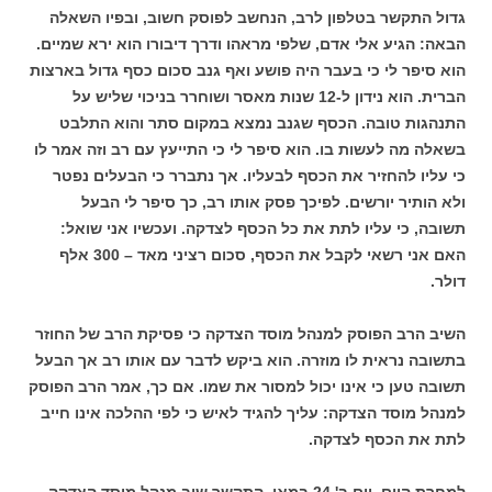
גדול התקשר בטלפון לרב, הנחשב לפוסק חשוב, ובפיו השאלה
הבאה: הגיע אלי אדם, שלפי מראהו ודרך דיבורו הוא ירא שמיים.
הוא סיפר לי כי בעבר היה פושע ואף גנב סכום כסף גדול בארצות
הברית. הוא נידון ל-12 שנות מאסר ושוחרר בניכוי שליש על
התנהגות טובה. הכסף שגנב נמצא במקום סתר והוא התלבט
בשאלה מה לעשות בו. הוא סיפר לי כי התייעץ עם רב וזה אמר לו
כי עליו להחזיר את הכסף לבעליו. אך נתברר כי הבעלים נפטר
ולא הותיר יורשים. לפיכך פסק אותו רב, כך סיפר לי הבעל
תשובה, כי עליו לתת את כל הכסף לצדקה. ועכשיו אני שואל:
האם אני רשאי לקבל את הכסף, סכום רציני מאד – 300 אלף
דולר.
השיב הרב הפוסק למנהל מוסד הצדקה כי פסיקת הרב של החוזר
בתשובה נראית לו מוזרה. הוא ביקש לדבר עם אותו רב אך הבעל
תשובה טען כי אינו יכול למסור את שמו. אם כך, אמר הרב הפוסק
למנהל מוסד הצדקה: עליך להגיד לאיש כי לפי ההלכה אינו חייב
לתת את הכסף לצדקה.
למחרת היום, יום ב' 24 במאי, התקשר שוב מנהל מוסד הצדקה