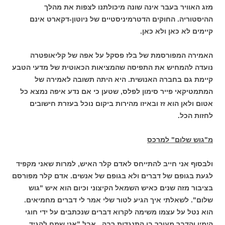
מזג האוויר בעבר אינה שונה מיכולתנו לצפות את מהלך
ההיסטוריה. החוקים הדטרמיניסטיים של ניוטון-דקארט אינם
קיימים לא כאן ולא כאן.
האמירה המפורסמת של בלז פסקל על אפה של קליאופטרה
נועדה להמחיש את התפיסה שהמציאות הכאוטית של מדעי הטבע
קיימת גם בחברה האנושית. היא היתה תשובה לאמירה של
המתמטיקאי פייר סימון לפלס, שטען כי אם נדע איפה נמצא כל
אטום ולאן הוא זז ובאיזו מהירות ביקום נוכל בעזרת חישובים
לחזות הכל.
מ"גוש שלום" למרכס
ולבסוף אני חייב להתייחס לאדם קלר האיש, למרות שאני מקפיד
לגעת בגופם של דברים ולא בגופם של אנשים. אדם קלר מפורסם
בציבור מזה שנים כאיש השמאל הקיצוני וכיום הוא איש "גוש
שלום". לשאלתי איך הגיע לטור שלי אמר לי דברים מחמיאים.
הוא נטל על עצמו משימה לקרוא דברים שנכתבים על ידי חוגי
הימין והדבר מעורר בו התנגדות רבה. אבל "אני שמח להגיד