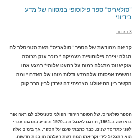
"סולאריס" ספר פילוסופי במסווה של מדע
בידיוני
3 תגובות
קריאה מחודשת של הספר "סולאריס" מאת סטניסלב לם
מגלה יצירה פילוסופית מעמיקה * כוכב ענק מכוסה
אוקיאנוס מתגלה כמוח על כמעט אלוהי* במגע אתו
נחשפת אפסותו שלהמדע ודלות מוחו של האדם * ומה
הקשר בין התיאולוג הצרפתי דה שרדן לבין הרב קוק
הספר סולאריס, של הסופר היהודי הפולני סטניסלב לם ראה אור
בוארשה ב-1961, תורגם לאנגלית ב-1970 והופיע בתרגום עברי
לפני כתריסר שנים.
כבר כתבתי פעם על הספר. אך בימים אלה
הוא התגלגל לידי וקריאתו המחודשת העלתה תוןבנות חדשות.