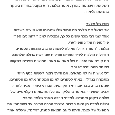
השקעתו העצומה כעורך, אומר מלצר, הוא מקבל בחזרה בעיקר
בהנאת הלימוד.
סודו של מלצר
אני שואל את מלצר מה הסוד שלו שמכוחו הוא מוציא בשבוע
אחד שני רבי מכר שונים כל כך, ומצליח למכור להמונים ספרי
פילוסופיה ומדע פופולארי.
מלצר: "הסוד הגדול הוא לא לעשות הרבה. הוצאות הספרים
הגדולות הולכות ליריד ספרים וזורקות שם רשת גדולה שלתוכה
הם קונים את הזכויות של מאה או מאה וחמישים ספרים בתקווה
שאחד מהם יהיה דג זהב.
"לי אישית זה לא מתאים. אם הייתי רוצה לעשות כסף הייתי
מתמחה בנדל"ן. באתי לספרים לא מן המסחר אלא מן הספרים.
שנים רבות, בצד עבודתי האקדמית, עבדתי כעוזר מגיה לאחי,
אביב, ששערך במוסד ביאליק. עם כל התרגומים הקלאסיים של
שלמה דיקמן ואחרים. למדתי הרבה מאחי שלמד מאבא
וכולנו למדנו מן האח הבכור. עשיתי הרבה עריכה עד שהקמתי את
המפעל של עצמי. היתה לי גם הוצאה קטנה, "אדם", שעליה אמר