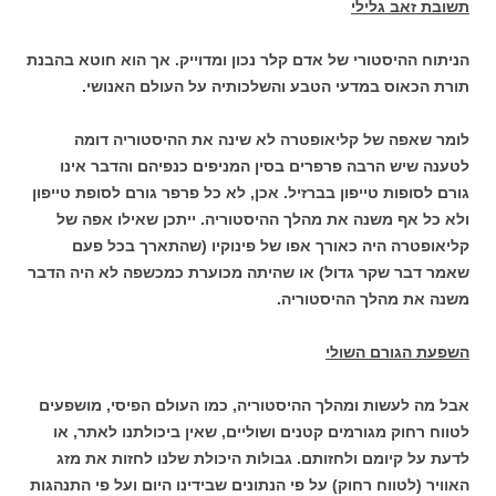
תשובת זאב גלילי
הניתוח ההיסטורי של אדם קלר נכון ומדוייק. אך הוא חוטא בהבנת
תורת הכאוס במדעי הטבע והשלכותיה על העולם האנושי.
לומר שאפה של קליאופטרה לא שינה את ההיסטוריה דומה
לטענה שיש הרבה פרפרים בסין המניפים כנפיהם והדבר אינו
גורם לסופות טייפון בברזיל. אכן, לא כל פרפר גורם לסופת טייפון
ולא כל אף משנה את מהלך ההיסטוריה. ייתכן שאילו אפה של
קליאופטרה היה כאורך אפו של פינוקיו (שהתארך בכל פעם
שאמר דבר שקר גדול) או שהיתה מכוערת כמכשפה לא היה הדבר
משנה את מהלך ההיסטוריה.
השפעת הגורם השולי
אבל מה לעשות ומהלך ההיסטוריה, כמו העולם הפיסי, מושפעים
לטווח רחוק מגורמים קטנים ושוליים, שאין ביכולתנו לאתר, או
לדעת על קיומם ולחזותם. גבולות היכולת שלנו לחזות את מזג
האוויר (לטווח רחוק) על פי הנתונים שבידינו היום ועל פי התנהגות