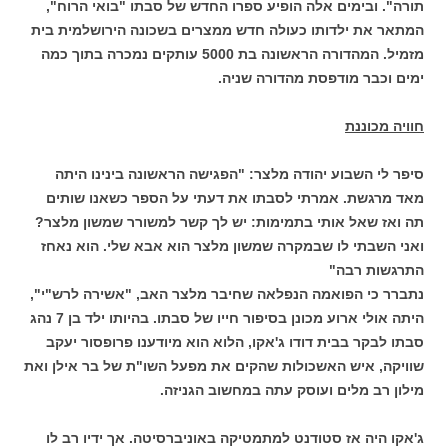
תורה". ובימים אלה הופיע ספרו החדש של סבתו "בואי הרוח",
המתאר את ילדותו כעולה חדש ממצרים בשכונה הירושלמית בית
מזמיל. המהדורה הראשונה בת 5000 עותקים נמכרה בתוך כמה
ימים וכבר מודפסת מהדורה שניה.
חוויה מכוננת
סיפר לי השבוע יהודה מלצר: "הפגישה הראשונה בינינו היתה
מאד מרגשת. אמרתי לסבתו את דעתי על הספר כשאנו שותים
תה ואז שאל אותי בתמימות: יש לך קשר למשורר שמשון מלצר?
ואני השבתי לו שבמקרה שמשון מלצר הוא אבא שלי. הוא נאחז
התרגשות רבה"
נתברר כי הפואמה הנפלאה שחיבר מלצר האב, "אשירה לרש"י",
היתה אולי ארוע מכונן בסיפור חייו של סבתו. בהיותו ילד בן 7 נהג
סבתו לבקר בבית דודו ג'אקו, הלוא הוא מיודענו פרופסור יעקב
שוויקה, איש האשכולות שהקים את מפעל השו"ת של בר אילן ואת
מילון רב מלים ועוסק עתה במחשוב הגניזה.
ג'אקו היה אז סטודנט למתמטיקה באוניברסיטה. אך ידיו רב לו