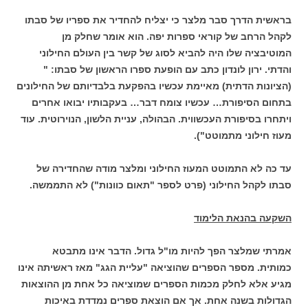
בראשית הדרך סבר מלצר כי יצליח להחדיר את ספריו של סבתו
לקהל הרחב של קוראי ספרות יפה. הוא אומר שחלק מן
המוטיבציה שלו היה להביא לסוג של קשר בין העולם החילוני
והדתי. ירון לונדון כתב עם הופעת ספרו הראשון של סבתו: "
(הציונות הדתית) מאיימת עכשיו בהפקעת בלבדיותם של החילונים
בתחום הסיפורת… עכשיו צומח דבר… בעקבותיו יבואו אחרים
ויתחרו בסיפורת העכשווית. הבהולה, עניית הלשון, הנוירוטית. עוד
מעוז חילוני מתמוטט").
עד כה לא התמוטט המעוז החילוני ומלצר מודה שהחדירה של
סבתו לקהל החילוני (פרט לספר "תאום כוונות") לא התממשה.
השקעה בהנאת הלימוד
אמרתי שמלצר הפך להיות מו"ל גדול. הדבר אינו מתבטא
כמותית. מספר הספרים שהוציאה "עליית הגג" מאז ראשיתה אינו
מגיע אלא לחלק מכמות הספרים שמוציאה כל אחת מן ההוצאות
הגדולות בשנה אחת. אך אם הוצאת ספרים נמדדת באיכות