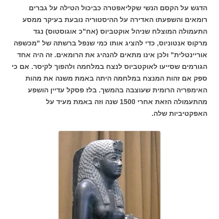
הדגש על הקסם הנשי שקליאפטרה כביכול הטילה על גברים
רומאים והשפעתו האדירה על ההיסטוריה נובעת בעיקר ממסע
התעמולה המוצלח שניהל אוקטביוס (אח"כ אוגוסטוס) נגד
מרקוס אנטוניוס, כדי להציג אותו כמי שנפל ברשתה של "מכשפה
אוריינטלית" ולכן אינו מתאים להנהיג את הרומאים. זה היה אחד
הגורמים שסייעו לאוקטביוס לנצח במלחמה ולהפוך לקיסר. אם כי
ספק אם זהות המנצח במלחמה היתה באמת משנה את מהות
האימפריה הרומית שעוצבה בהמשך. בלז פסקל עדיין הושפע
מהתעמולה הזאת אחרי 1500 שנה וזה באמת מעיד על
האפקטיביות שלה.