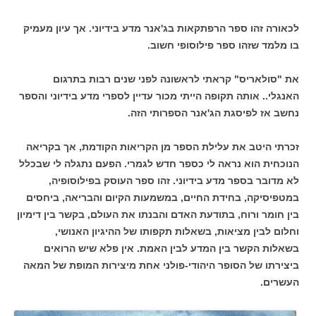
לכאורה זהו ספר הרפתקאות בג'אנר מדע בידיוני. אך עיון מעמיק
בו מלמד שזהו ספר פילוסופי חשוב.
את "סולאריס" קראתי לראשונה לפני שנים רבות בתרגום
האנגלי.. אותה תקופה הייתי מכור עדיין לספרי מדע בידיוני והספר
נחשב אז לפיסגת הג'אנר הספרותי הזה.
זכרתי היטב את עלילת הספר מן הקריאות הקודמת, אך בקריאה
הנוכחית הוא נראה לי כספר חדש לגמרי. הפעם נתגלה לי שבכלל
לא מדובר בספר מדע בידיוני. זהו ספר העוסק בפילוסופיה,
במטפיסיקה, בחידת החיים, במשמעות הקיום והבריאה, ביחסים
בין חומר ורוח, בתודעת האדם והבנתו את העולם, בקשר בין דימיון
וחלום לבין מציאות, בשאלות תקפותו של ההיגיון האנושי,
בשאלות הקשר בין המדע לבין האמת. אין פלא שיש הרואים
ביצירתו של הסופר היהודי-פולני אחת מיצירות המופת של המאה
העשרים.