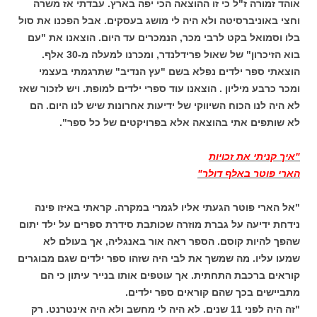
אוהד זמורה ז"ל כי זו ההוצאה הכי יפה בארץ. עבדתי אז משרה
וחצי באוניברסיטה ולא היה לי מושג בעסקים. אבל הפכנו את סול
בלו וסמואל בקט לרבי מכר, הנמכרים עד היום. הוצאנו את "עם
בוא הזיכרון" של שאול פרידלנדר, ומכרנו למעלה מ-30 אלף.
הוצאתי ספר ילדים נפלא בשם "עץ הנדיב" שתרגמתי בעצמי
ומכר כרבע מיליון . הוצאנו עוד ספרי ילדים למופת. ויש לזכור שאז
לא היה לנו הכוח השיווקי של ידיעות אחרונות שיש לנו היום. הם
לא שותפים אתי בהוצאה אלא בפרויקטים של כל ספר".
"איך קניתי את זכויות
הארי פוטר באלף דולר"
"אל הארי פוטר הגעתי אליו לגמרי במקרה. קראתי באיזו פינה
נידחת ידיעה על גברת מוזרה שכותבת סידרת ספרים על ילד יתום
שהפך להיות קוסם. הספר ראה אור באנגליה, אך בעולם לא
שמעו עליו. מה שמשך את לבי היה שזהו ספר ילדים שגם מבוגרים
קוראים ברכבת התחתית. אך עוטפים אותו בנייר עיתון כי הם
מתביישים בכך שהם קוראים ספר ילדים.
"זה היה לפני 11 שנים. לא היה לי מחשב ולא היה אינטרנט. רק