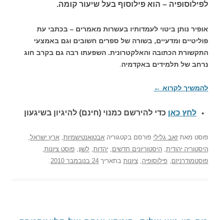
לפילוסופיה – הוא פילוסוף בעל שיעור קומה.
אופיר נותן ביטוי לעמדותיו בעשרות מאמרים – בכתבי עת
פוליטיים ומדעיים, בשורה של ספרים חשובים וגם באמצעי
התקשורת הכתובה והאלקטרונית. השפעתו רבה גם בקרב חוג
נרחב של תלמידים באקדמיה
.
להמשיך לקרוא
←
לחץ כאן
כדי להירשם כ
מנוי (חינם) להיגיון בשיגעון
פוסט
מאת
זאב גלילי
פורסם בקטגוריה
אבטואנטישמיות
,
ארץ ישראל
,
היסטוריה יהודית
,
היסטוריונים חדשים
,
יהדות
,
לשון
,
פוסט ציונות
,
פוסטמודרניזם
,
פילוסופיה
,
ציונות
בתאריך
24 בנובמבר 2010
.