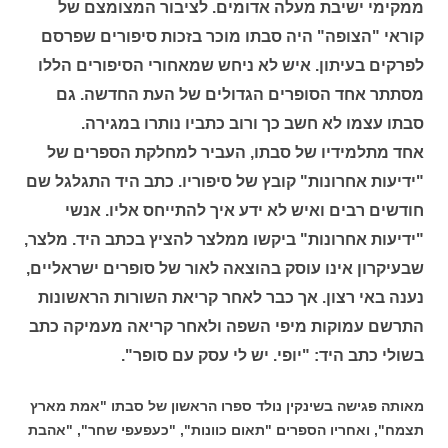
ממקימי ישיבת מעלה אדומים. לציבור המצומצם של
קוראי "הצופה" היה סבתו מוכר בזכות סיפורים שפרסם
לפרקים בעיתון. איש לא ניחש שמאחורי הסיפורים הללו
מסתתר אחד הסופרים הגדולים של העת החדשה. גם
סבתו עצמו לא חשב כך ורוב כתביו נותרו במגירה.
אחד מתלמידיו של סבתו, העביר למחלקת הספרים של
"ידיעות אחרונות" קובץ של סיפוריו. כתב היד התגלגל שם
חודשים רבים ואיש לא ידע איך להתייחס אליו. אנשי
"ידיעות אחרונות" ביקשו ממלצר להציץ בכתב היד. מלצר,
שבעיקרון אינו עוסק בהוצאה לאור של סופרים ישראליים,
נענה באי רצון. אך כבר לאחר קריאת השורות הראשונות
התרשם עמוקות מיפי השפה ולאחר קריאה מעמיקה כתב
בשולי כתב היד: "יופי. יש לי עסק עם סופר".
מאותה פגישה בשינקין נולד ספרו הראשון של סבתו "אמת מארץ
תצמח", ואחריו הספרים "תאום כוונות", "כעפעפי שחר", "אהבת