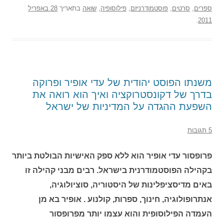
ספרים
,
סרטים
,
פוסטמודרניזם
,
פילוסופיה
,
שואה
בתאריך
28 באפריל
.
2011
משנתו הפוסט יהודית של עדי אופיר ופרוקה
בדרך של דקונסטרוקציה ואיך הוא רואה את
השפעת ההגדה על המדיניות של ישראל
5 תגובות
פרופסור עדי אופיר הוא ללא ספק האישיות הבולטת ביותר
בקהילה הפוסטמודרנית בישראל. רבים מבני קהילה זו
באים מדיסציפלינות של היסטוריה, סוציולוגיה,
אנתרופולוגיה, חינוך, ספרות, קולנוע . אופיר בא מן
העמדה הפילוסופית והוא עצמו יותר מפרופסור