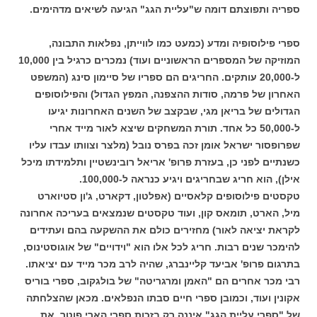
ספריה ותפוצתם דומה ש"עליית הגג" הגיעה לשיאים מדהימים.
ספרי פילוסופיה ומדע (כמעט כמו לווייתן, נפלאות התבונה,
המוזיקה של המספרים הראשוניים ועוד) נמכרים כרגיל בין 10,000
ל-20,000 עותקים. החריגים הם ספריו של סיימון סינג (המשפט
האחרון של פרמה, סודות ההצפנה, המפץ הגדול) והפילוסופים
הגדולים של בריאן מגי, שבקצב של השנים האחרונות יגיעו
ל-50,000 כל אחד. תורת המשחקים שיצא לאור מייד אחרי
שפרופסור ישראל אומן זכה בפרס נובל (מלצר וצוותו עבדו עליו
כשנתיים לפני כן, בעזרת פרופ' אריאל רובינשטיין ותלמידתו מיכל
אילן), הוא חריג שבחריגים ויגיע כנראה ל-100,000.
טקסטים פילוסופים קלאסיים (אפלטון, דקארט, ג'ון סטיוארט
מיל, הארט, תומאס קון, ועוד טקסטים שנמצאים בעריכה אחרונה
לקראת יציאה לאור) מחזירים כולם את ההשקעה בהם ועתידים
להימכר שנים רבות. חריג לכל אלו הוא "וידויים" של אוגוסטינוס,
בתרגום פרופ' אביעד קליינברג, שהיה לרב מכר מייד עם יציאתו.
רבי מכר אחרים הם "האמן ומרגריטה" של בולגקוב, ספרי בוריס
אקונין ועוד, וכמובן ספרי חיים סבתו הנפלאים. מכאן שהצלחתה
של "ספרי עליית הגג" איננה רק בזכות ספרי הארי פוטר. את