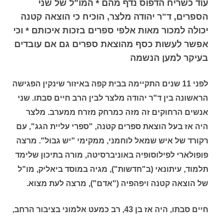
עוד כשריח הדפוס נדף מהם * המו"ל של שני
הספרים, ד"ר יהודה מלצר, הוכיח כי הוצאה קטנה
יכולה למכור מאות אלפי ספרים בזכות איכותם * וכי
אפשר לעשות כסף מהוצאת ספרים גם אם עובדים
בעיקר למען הנשמה
לפני 11 שנים התקיימה בבית קפה באיזור שינקין הפגישה
הראשונה בין ד"ר יהודה מלצר לבין הרב חיים סבתו. שני
אנשים הרחוקים זה מזה כמרחק מזרח ממערב. מלצר
היה אז בעל הוצאת ספרים קטנה, "ספרי עליית הגג", עם
רקורד של איש שמאל לוחמני, ממקימי "יש גבול". מרצה
פופולארי לפילוסופיה באוניברסיטה, מורה בתיכון שלימד
תלמוד, עיתונאי (ב"חדשות"), מגיה במוסד ביאליק, מו"ל
של הוצאה קטנה ויפהפיה ("אדם"), מרצה לעת מצוא.
חיים סבתו, היה אז בן 43, רב כמעט אלמוני בציבור הרחב,