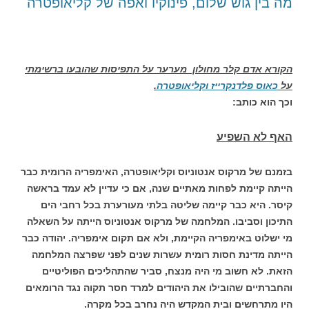
מה בין גוש שלום, פינוקיו ואפה של קליאופטרה
הקורא אדם קלר מחולון מערער על התפיסות שהובעו ברשימתי
על
כאוס פלדנקרייז וקליאופטרה
.
וכך הוא כותב:
האף לא השפיע
בזמנם של מרקוס אנטוניוס וקליאופטרה, האימפריה הרומית כבר
הייתה קיימת לפחות מאתיים שנה, אם כי עדיין לא עמד בראשה
קיסר. היא כבר קיימה שליטה בלתי מעורערת בכל רחבי הים
התיכון וסביבו. המלחמה של מרקוס אנטוניוס הייתה על השאלה
מי ישלוט באימפריה הקיימת, ולא אם תקום אימפריה. יהודה כבר
הייתה מדינת חסות רומית עשרות שנים לפני שפרצה המלחמה
הזאת. לא חשוב מי היה מנצח, סביר שהתהליכים הפוליטיים
והחברתיים שהובילו את היהודים למרד חסר תקוה נגד הרומאים
היו מתרחשים ובית המקדש היה נחרב בכל מקרה.