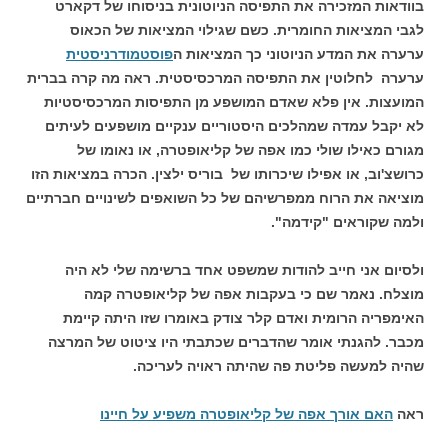
בוודאות המזכירה את התפיסה הניוטונית בניסוחו של דקארט
לגבי המציאות החומרית. כשם שגילוי המציאות של הכאוס
ערערה את המדע הניוטוני כך המציאות ה
פוסטמודרניסטית
ערערה לחלוטין את התפיסה המרכסיסטית. ראה מה קרה בברית
המועצות. אין פלא שאדם המושפע מן התפיסות המרכסיסטיות
לא יקבל עמדה שמהלכים היסטוריים ענקיים מושפעים לעיתים
מגורם כאילו שולי כמו אפה של קליאופטרה, או נאומו של
כרושצ'וב, או אפילו שיכרותו של בוריס ילצין. הכרה במציאות הזו
מוציאה את הרוח ממפרשיהם של כל השואפים לשינויים חברתיים
ולמה שקוראים "קידמה".
ולסיום אני חייב להודות שמשפט אחד ברשימה שלי לא היה
מוצלח. נאמר שם כי בעקבות אפה של קליאופטרה קמה
האימפריה הרומית ואדם קלר צודק באומרו שזו היתה קיימת
מכבר. להגנתי אומר שהדברים שכתבתי היו ציטוט של המרצה
שהיה למעשה פליטת פה שהיתה ראויה לעריכה.
ראה
האם אורך אפה של קליאופטרה משפיע על חיינו