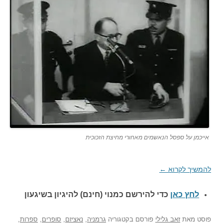
אייכמן על ספסל הנאשמים מאחורי מחיצת הזכוכית
להמשיך לקרוא
←
לחץ כאן
כדי להירשם כ
מנוי (חינם) להיגיון בשיגעון
פוסט
מאת
זאב גלילי
פורסם בקטגוריה
גרמניה
,
נאציזם
,
סופרים
,
ספרות
,