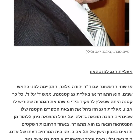
חיים סבתו (צילום: זאב גלילי)
מעליית הגג לפנטהאוז
פגישתי הראשונה עם ד"ר יהודה מלצר, התקיימה לפני כחמש
שנים. הוא התגורר אז בעליית גג קטנטנה, ממש ד' על ד'. כל כך
קטנה היתה שנאלץ להפקיד בידי מישהו את הגמרות שהוריש לו
אביו. מעליית הגג הזו ניהל את הוצאת הספרים הקטנה שלו,
שבינתיים הפכה הוצאה גדולה. על גודל ההוצאה ניתן ללמוד מן
הפנטהאוז הנאה בו הוא מתגורר, באחד הרחובות השקטים
והנאים בצפון הישן של תל אביב. זהו בית המרחיב דעתו של אדם.
בית נאה וכליו נאים וניכר שמאחוריו עומדת גם אשה נאה.