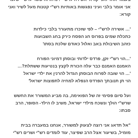
אני אומר בלבי ועיני נפגשות באותיות רש"י קטנות מעל לשיר ואני
קורא:
'… אשירה לרש"י – לפי שזכרו מתעורר בלבי כילדות
כתכלת שמים בפרוס חג הפסח כירק בחג השבועות
כזהב השיבולת באב ואלול כאודם שלכת בסתו'
'…הוי רש"י זקן, פרדס ילדותי ובוסתן דמיוני הפורח
האמנם האמנם כבר עלה הכורת לקצץ בנטיעות ששתלת?…
'… הוי שובה לפרוח הבוסתן הגדול להרנין את ילדי ישראל
הוי תן תנובתך הפרדס הנפלא למחיה לתפוצות ישראל'
ועל סיום פסימי זה של הפואימה, בה מביע המשורר את החשש
שרש"י הולך ונשכח מילדי ישראל, משיב לו הילד- הסופר, הרב
סבתו:
"אל תדאג אני רוצה לצעוק למשורר, אנחנו במעברה בבית
מזמיל, בשיעור אצל הרב שפיצר, עוד לומדים רש"י ושרים רש"י