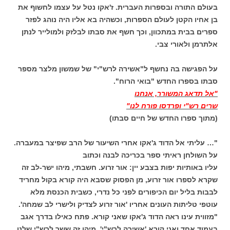
בעולם התורה ובספרות העברית. ז'אקו נטל על עצמו לחשוף את
בן אחיו הקטן לעולם הספרות, וכשהיה בא אליו היה נוהג לפזר
ספרים בבית במתכוון, וכך חשף את סבתו לבלזק ולמולייר לנתן
אלתרמן ולאורי צבי.
על הפגישה בה נחשף ל"אשירה לרש"י" של שמשון מלצר מספר
סבתו בספרו החדש "בואי הרוח".
"אל תדאג המשורר, אנחנו
שרים רש"י ופרדסו פורח לנו"
(מתוך ספרו החדש של חיים סבתו)
"… עליתי אל הדוד ג'אקו אחרי השיעור של הרב שפיצר במעברה.
על השולחן ראיתי ספר בכריכה לבנה וכתוב
עליו באותיות יפות בצבע יין: אור זרוע. חשבתי, מיהו ישר-לב זה
שקרא לספרו אור זרוע, מן הפסוק שסבא היה קורא בקול מחריד
לבבות בליל יום הכיפורים לפני כל נדרי, כשבית הכנסת מלא
עוטפי טליתות העונים אחריו 'אור זרוע לצדיק ולישרי לב שמחה'.
"מזווית עינו ראה הדוד ג'אקו שאני קורא. פתח כאילו בדרך אגב
בעמוד אחד ואני קורא 'אשירה לרש"י'. מיהו זה ששר לרש"י שלנו