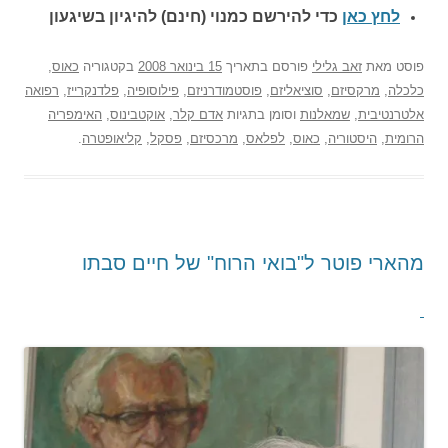
לחץ כאן
כדי להירשם כ
מנוי (חינם) להיגיון בשיגעון
פוסט
מאת
זאב גלילי
פורסם בתאריך
15 בינואר 2008
בקטגוריה
כאוס
,
כלכלה
,
מרקסיזם
,
סוציאליזם
,
פוסטמודרניזם
,
פילוסופיה
,
פלדנקרייז
,
רפואה
אלטרנטיבית
,
שמאלנות
וסומן בתגיות
אדם קלר
,
אוקטבינוס
,
האימפריה
הרומית
,
היסטוריה
,
כאוס
,
לפלאס
,
מרכסיזם
,
פסקל
,
קליאופטרה
.
מהארי פוטר ל"בואי הרוח" של חיים סבתו