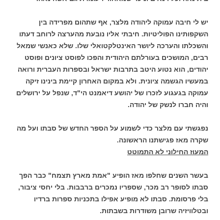
יש לי חיבה עמוקה ליהודה מלצר, אף שתהום מפרידה בין
השקפותינו הפוליטיות. חיבתי אליו נובעת מהערצה לרוחב דעתו
והשכלתו והערכה ליושר האינטלקטואלי שלו. שלא כאנשי שמאל
רבים, המושכים בעורלתם היהודית והפכו לפוסט ציונים ופוסט
יהודים, הוא נטוע היטב בתרבות ישראל ובספרות העברית ורואה
במעשיו הגשמה ציונית. ולא במקום האחרון קיימת בינינו זיקה
עמוקה בגעגוע לזכרו של יהושע דיאמנט הי"ד, שנפל על ירושלים
והיה חברו לנשק של יהודה.
נפגשתי עם מלצר כדי לשמוע על הספר החדש של סבתו ועל מה
שקרה מאז פגישתנו הראשונה.
המעוז החילוני לא התמוטט
בעשר השנים שחלפו מאז הופיע "אמת מארץ תצמח" כבר הפך
סבתו לסופר רב מכר, שספריו נמכרים ברבבות. בלי יחסי ציבור,
בלי פרסומת. סבתו לא מופיע אפילו בתכניות ספרות ברדיו
ובטלוויזיה שרובן משודרות בשבתות.