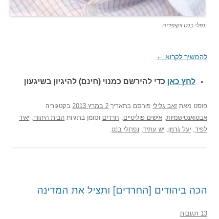
נפלי בנט ויקיפדיה
להמשיך לקרוא
←
לחץ כאן
כדי להירשם כ
מנוי (חינם) להיגיון בשיגעון
פוסט
מאת
זאב גלילי
פורסם בתאריך
2 במרץ 2013
בקטגוריה
אבטואנטישמיות
,
אישים פוליטיים
,
חרדים
וסומן בתגיות
הבית היהודי
,
יאיר
לפיד
,
יעל גרמן
,
יש עתיד
,
נפתלי בנט
.
הכה ביהודים [החרדים] ותציל את המדינה
13 תגובות