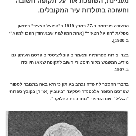
מעניינת, השופכת אור על תקופה חשובה
וחשוכה בתולדות עיר המקובלים.
התעודה פורסמה ב-27 במרץ 1919 ב"הפועל הצעיר" ביטאון
מפלגת "הפועל הצעיר" [אחת המפלגות שבאיחודן הפכו למפא"י
ב-1930].
בצד יצירות ספרותיות ומאמרים פובליציסטיים פרסם העיתון גם
מידע, המשמש מקור היסטורי חשוב לתקופה שמאז היווסדו
ב-1907.
בדברי ההסבר לתעודה נכתב בעיתון כי היא באה בתגובה לספור
שפרסם הסופר אלכסנדר זיסקינד רבינוביץ [אז"ר] בקובץ ספרותי
"הגליל". שם הסיפור "מחרבנות החלוקה".