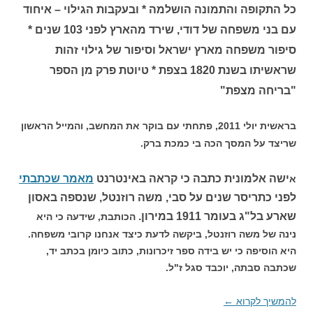
כל התקופה והתמונה הושלמה * ובעקבות הגילוי – איחוד
עם בני משפחה של דודי, שירד מהארץ לפני 103 שנים *
סיפור משפחה מארץ ישראל וסיפור של גילוי זהות
שראשיתו בשנת 1820 בצפת * טיוטת פרק מן הספר
"בריחה מצפת"
בראשית יולי 2011, פתחתי עם בוקר את המחשב, והמייל הראשון
שריצד על המסך הכה בי כמכת ברק.
ישה אלמונית כתבה כי קראה באינטרנט
מאמר שכתבתי
א
לפני כתריסר שנים על סבי, משה רוזנטל, שנספה באסון
שארע בל"ג בעומר 1911 במירון.
הכותבת, שידעה כי היא
נינה של משה רוזנטל, ביקשה לדעת כיצד אנחנו קרובי משפחה.
היא הוסיפה כי יש בידה ספר זיכרונות, כתוב כיומן בכתב יד,
שכתבה סבתה, יוכבד סגל ז"ל.
להמשיך לקרוא
←