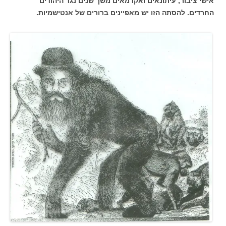
אישי ציבור, עיתונאים ואקדמאים משך שנים נגד היהודים
החרדים. להסתה הזו יש מאפיינים ברורים של אנטישמיות.