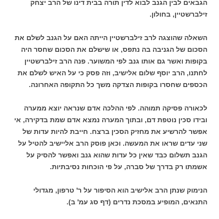
הגבאים לבין הגנב לבוא לדין תורה בבית דינו של הרב יצחק
זילברשטיין, בחולון.
השאלה שהוצגה לרב זילברשטיין הייתה האם על הגנב לשלם את
הסכום של הגניבה בה נתפס, או שישלם את הסכום שחסר היה
בקופות ואשר גם אותו גנב לפי המשוער. פנה הרב זילברשטיין
לחתנו, הרב יוסף שלום אלישיב, וזה פסק כי על האיש לשלם את
הכספים שחסרו בקופות הצדקה משך כל התקופה האחרונה.
לכאורה פסיקה תמוהה. לפי ההלכה אדם שנראה יוצא ממערה
ובידו סכין נוטפת דם, ובתוך המערה נמצא אדם שמת בדקירה, אי
אפשר להרשיע את מחזיק הסכין ברצח. חייבת להיות עדות של
שני עדים שראו את המעשה. וכאן פוסק הרב אליישיב להטיל על
הגנב תשלום כבד שאין כל עדות שהוא גנב ואפשר להסיק על
אשמתו רק בדרך של סברה, על פי הוכחות נסיבתיות.
הנימוק שנתן הרב אלישיב הוא הסיפור על ר' טרפון, מגדולי
התנאים, המופיע במסכת נדרים (דף סג עמ' ב).