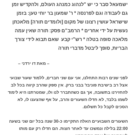
ישמעאל סבר כי יש "לנהוג כמנהג העולם, ולהקדיש זמן
גם לעבודה וגם לפרנסה * ר' שמעון בר יוחי טען: בזמן
שישראל עושין רצונו של מקום [ולומדים תורה] מלאכתן
נעשית על ידי אחרים * הרמב"ם פסק: תורה שאין עמה
מלאכה סופה בטלה * רש"י קבע שאם תבוא לידי צורך
הבריות, סופך ליבטל מדברי תורה
– מאת דו ירדני –
לפני שנים רבות התחלנו, אני עם שני חברים, ללמוד שעור שבועי
אצל רב בישיבת פוניבז' בבני ברק. אין ספק שהרב קיווה בכל לב
להחזירנו בתשובה, אך גם כשהתברר לנו ולו, שמטרתנו היא לימוד
לשמו בלבד, לא חדלו השעורים והרב, על אף שהצענו לו, לא
הסכים לקבל כל תשלום.
השעורים השבועיים האלה התקיימו כ-30 שנה בכל יום שני בשעה
22:00 בלילה ונמשכו עד לאחר חצות. הם חדלו רק עם מותו