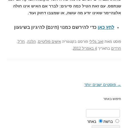
שנתפס. עם זאת הטיל כמה סייגים: לברר אם האיש אינו חולה
אלצהיימר שאינו יודע מה עושה, או שמצבו דחוק ועוד.
לחץ כאן
כדי להירשם כ
מנוי (חינם) להיגיון בשיגעון
פוסט
מאת
זאב גלילי
פורסם בקטגוריה
אישים פוליטיים
,
הלכה
,
חז"ל
,
חרדים
בתאריך
4 באפריל 2012
.
→
ניווט
פוסטים ישנים יותר
בפוסטים
חיפוש באתר
ברשת
באתר