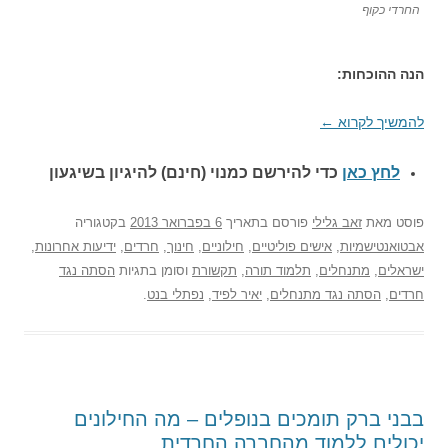
החרדי כקוף
הנה ההוכחות:
להמשיך לקרוא
←
לחץ כאן
כדי להירשם כ
מנוי (חינם) להיגיון בשיגעון
פוסט
מאת
זאב גלילי
פורסם בתאריך
6 בפברואר 2013
בקטגוריה
אבטואנטישמיות
,
אישים פוליטיים
,
חילוניים
,
חינוך
,
חרדים
,
ידיעות אחרונות
,
ישראלים
,
מתנחלים
,
תלמוד תורה
,
תקשורת
וסומן בתגיות
הסתה נגד
חרדים
,
הסתה נגד מתנחלים
,
יאיר לפיד
,
נפתלי בנט
.
בבני ברק תומכים בנופלים – מה החילונים
יכולים ללמוד מהחברה החרדית