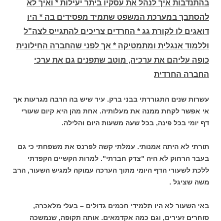
בהתנדבות איך לנהל את עסקיו ביתר יעילות * ואיך לא
להסתבך במערכת המשפט שתמיד מפסידים בה * היו
דואגים לו לקורת גג * החרדים צריכים להתגייס לצה"ל
וללמוד אנגלית ומתמטיקה * אך לפני שהחברה החילונית
כופה עליהם את ערכיה, מוטב שתפנים גם את ערכי
החברה החרדית
עשרות שנים התגוררתי בבני ברק. עיר שיש בה הרבה מגרעות אך
אי אפשר לקחת ממנה את מעלותיה. אחת מהן היא קיום שעורי
דף יומי בכל פינה, בכל שעה משעות היום והלילה.
תורתי לא היתה אמנותי. עמלתי קשה לפרנס את משפחתי כי גם
בעבר הרחוק לא היה "צדק חברתי". למרות הקשיים הקפדתי
ללכת לשעורי הדף היומי מתוך הערכה עמוקה למגיש השעור, הרב
משה שציגל .
באי השעור לא היו תלמידי חכמים גדולים – בעלי מלאכרה,
סוחרים זעירים, וגם כמה אקדמאים. אותה תקופה, שנמשכה