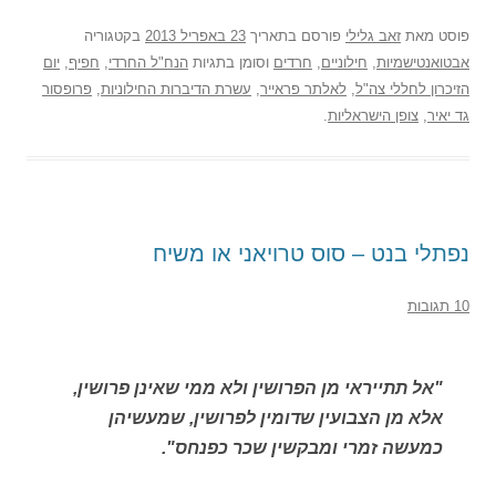
פוסט
מאת
זאב גלילי
פורסם בתאריך
23 באפריל 2013
בקטגוריה
אבטואנטישמיות
,
חילוניים
,
חרדים
וסומן בתגיות
הנח"ל החרדי
,
חפיף
,
יום
הזיכרון לחללי צה"ל
,
לאלתר פראייר
,
עשרת הדיברות החילוניות
,
פרופסור
גד יאיר
,
צופן הישראליות
.
נפתלי בנט – סוס טרויאני או משיח
10 תגובות
"אל תתייראי מן הפרושין ולא ממי שאינן פרושין,
אלא מן הצבועין שדומין לפרושין, שמעשיהן
כמעשה זמרי ומבקשין שכר כפנחס".