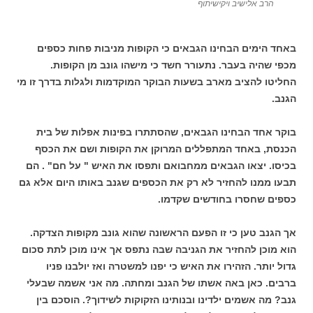
הרב אלישיב ויקישיתוף
באחד הימים הבחינו הגבאים כי הקופות מניבות פחות כספים
מכפי שהיה בעבר. נתעורר חשד כי מישהו גונב מן הקופות.
החליטו להציב מארב בשעות הבוקר המוקדמות ולגלות בדרך זו מי
הגנב.
בוקר אחד הבחינו הגבאים, שהסתתרו בפינות אפלות של בית
הכנסת, באחד המתפללים המרוקן את הקופות ושם את הכסף
בכיסו. יצאו הגבאים ממחבואם ותפסו את האיש " על חם" . הם
תבעו ממנו להחזיר לא רק את הכספים שגנב באותו היום אלא גם
כספים שחסרו בחודשים שקדמו.
אך הגנב טען כי זו הפעם הראשונה שהוא גונב מקופות הצדקה.
הוא מוכן להחזיר את הגניבה שבה נתפס אך אינו מוכן לתת סכום
גדול יותר. הזהירו את האיש כי יפנו למשטרה ואז יולבנו פניו
ברבים. כאן באה אשתו של הגנב ומחתה. מה אני אשמה שבעלי
גנב? מה אשמים ילדינו ובנותינו הזקוקות לשידוך?. הוסכם בין