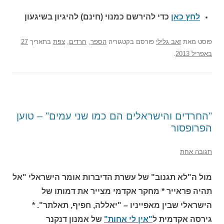
לחץ כאן
כדי להירשם כ
מנוי (חינם) להיגיון בשיגעון
פוסט
מאת
זאב גלילי
פורסם בקטגוריה
הספר
,
חרדים
,
צפת
בתאריך
27
באפריל 2013
.
"החרדים והישראלים הם כמו שני עמים" – טוען
הפרופסור
תגובה אחת
מול ה"לא תגנוב" של עשרת הדיברות אומר הישראלי "אל
תהיה פראייר * מחקר אקדמי מצייר את דמותו של
הישראלי שבין מאפייניו – "יאללה, חפיף, תאלתר". *
גירסה אקדמית ל
"אין לי אחות"
של אמנון דנקנר