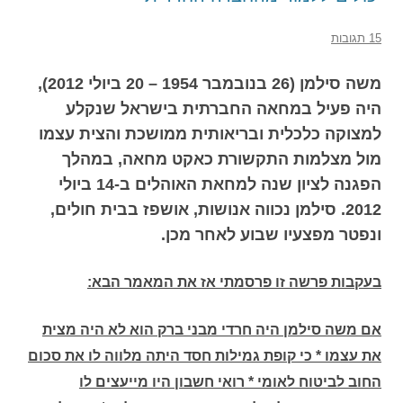
15 תגובות
משה סילמן (26 בנובמבר 1954 – 20 ביולי 2012),
היה פעיל במחאה החברתית בישראל שנקלע
למצוקה כלכלית ובריאותית ממושכת והצית עצמו
מול מצלמות התקשורת כאקט מחאה, במהלך
הפגנה לציון שנה למחאת האוהלים ב-14 ביולי
2012. סילמן נכווה אנושות, אושפז בבית חולים,
ונפטר מפצעיו שבוע לאחר מכן.
בעקבות פרשה זו פרסמתי אז את המאמר הבא:
אם משה סילמן היה חרדי מבני ברק הוא לא היה מצית
את עצמו * כי קופת גמילות חסד היתה מלווה לו את סכום
החוב לביטוח לאומי * רואי חשבון היו מייעצים לו