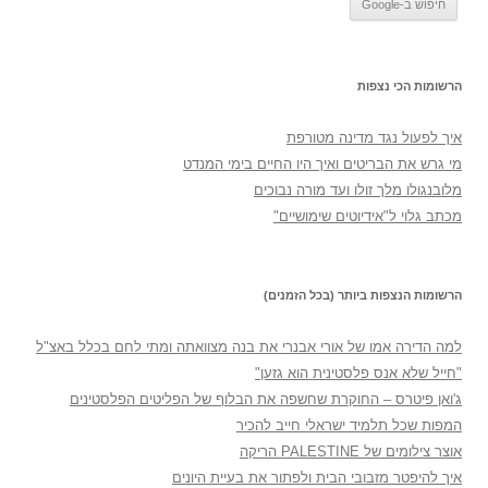
הרשומות הכי נצפות
איך לפעול נגד מדינה מטורפת
מי גרש את הבריטים ואיך היו החיים בימי המנדט
מלובנגולו מלך זולו ועד מורה נבוכים
מכתב גלוי ל"אידיוטים שימושיים"
הרשומות הנצפות ביותר (בכל הזמנים)
למה הדירה אמו של אורי אבנרי את בנה מצוואתה ומתי לחם בכלל באצ"ל
"חייל שלא אנס פלסטינית הוא גזען"
ג'ואן פיטרס – החוקרת שחשפה את הבלוף של הפליטים הפלסטינים
המפות שכל תלמיד ישראלי חייב להכיר
אוצר צילומים של PALESTINE הריקה
איך להיפטר מזבובי הבית ולפתור את בעיית היונים