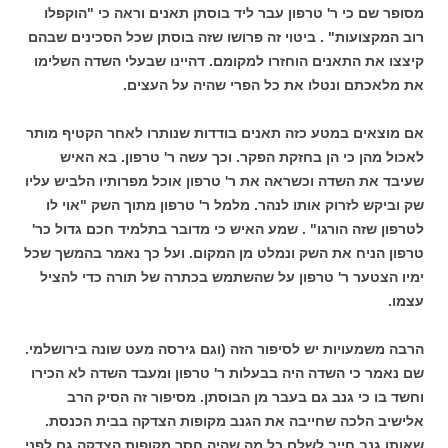
מסופר שם כי ר' טרפון עבר ליד בוסתן תאנים וראה כי "הוקפלו
רוב המקצועות" . ביטוי זה פרושו שזה בוסתן שכל הסכינים שבהם
קיצצו את התאנים הוחזרו למקומם. דהיינו שבעלי השדה השלימו
את מלאכתם ונטלו את כל הפרי שהיה על העצים.
אם מוצאים במטע כזה תאנים בודדות שנותרו לאחר הקטיף מותר
לאכול מהן כי הן בחזקת הפקר. וכך עשה ר' טרפון. בא האיש
שעיבד את השדה וכשראה את ר' טרפון אוכל מפרותיו הלביש עליו
שק וביקש לזרוק אותו לנהר. מלמל ר' טרפון מתוך השק "אוי לו
לטרפון שזה הורגו" . שמע האיש כי מדובר בתלמיד חכם גדול כר'
טרפון הניח את השק ונמלט מן המקום. ועל כך נאמר בהמשך שכל
ימיו הצטער ר' טרפון על שהשתמש בכתרה של תורה כדי להציל
עצמו.
הרבה משמעויות יש לסיפור הזה (וגם גירסה מעט שונה בירושלמי.
שם נאמר כי השדה היה בבעלות ר' טרפון ומעבד השדה לא הכירו
וחשד בו כי גנב גם בעבר מן הבוסתן. מסיפור זה הסיק הרב
אלישיב הלכה שחייבה את הגנב מקופות הצדקה בבית הכנסת.
שאותו גנב חייב לשלם כל מה שהיה חסר מקופות הצדקה גם לפני