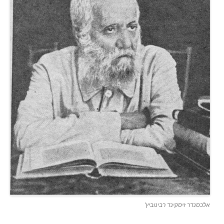
אלכסנדר זיסקינד רבינוביץ'