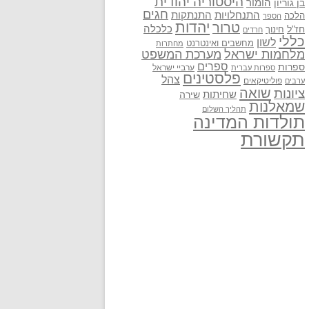
היסטוריה יהודית
בן גוריון
הומור
חגים
התנתקות
התנחלויות
הלכה
הספר
יהדות
טרור
חז"ל
כלכלה
חינוך
חרדים
כללי
לשון
מחשבים ואינטרנט
מחתרות
מלחמות ישראל
מערכת המשפט
ספרים
ספרות
ערביי ישראל
ספרות עברית
פלסטינים
צהל
פוליטיקאים
ערבים
שואה
ציונות
שחיתות
שירה
שמאלנות
תהליך השלום
תולדות המדינה
תקשורת