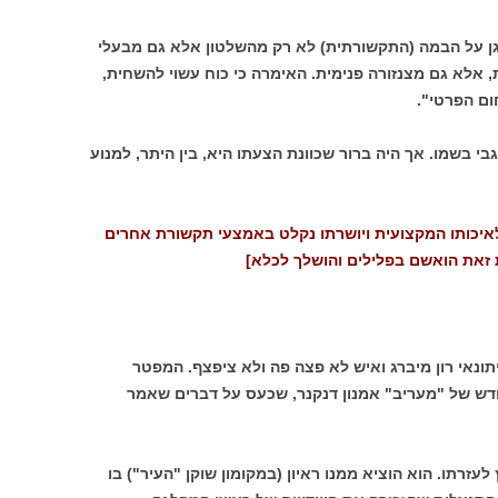
גן על הבמה (התקשורתית) לא רק מהשלטון אלא גם מבעלי
ת, אלא גם מצנזורה פנימית. האימרה כי כוח עשוי להשחית,
ום הפרטי".
 בשמו. אך היה ברור שכוונת הצעתו היא, בין היתר, למנוע
לאיכותו המקצועית ויושרתו נקלט באמצעי תקשורת אחרים
 זאת הואשם בפלילים והושלך לכלא]
" העיתונאי רון מיברג ואיש לא פצה פה ולא ציפצף. המפטר
דש של "מעריב" אמנון דנקנר, שכעס על דברים שאמר
 לעזרתו. הוא הוציא ממנו ראיון (במקומון שוקן "העיר") בו