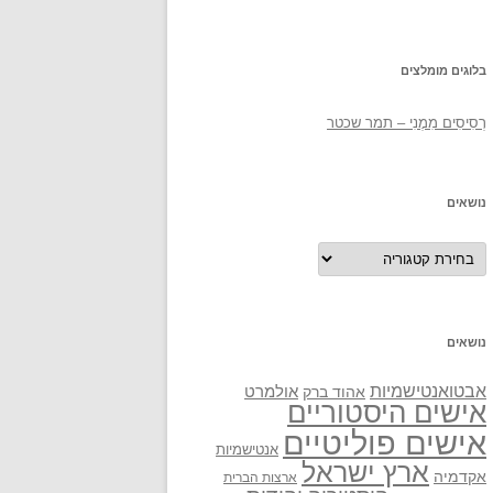
בלוגים מומלצים
רְסִיסִים מִמֶנִי – תמר שכטר
נושאים
נושאים
נושאים
אבטואנטישמיות
אולמרט
אהוד ברק
אישים היסטוריים
אישים פוליטיים
אנטישמיות
ארץ ישראל
אקדמיה
ארצות הברית