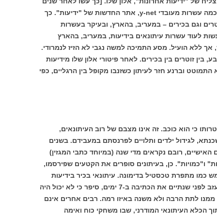
צליח של "ידיעות אחרונות", אלון שלו. [כך עשו לאחר שנים
לעורך שבא במקומו, משה ורדי] כך עשו לכמה עשרות מעובדי y-net, אתר החדשות של "ידיעות". כך
רים וגם בכירים – במעריב, בהארץ, ובעיקר בעשרות
שות לעוד עשרות עיתונאים בידיעות, במעריב, בהארץ
 אך ללא הועיל. מסע התמיכה למשה נגבי לא הזיז לנמרודי.
בין זוטרים בין בכירים. לאחר פיטורי אלון שלו מידיעות
התמוטט וברנע חזר לעיתון כשזנבו מקופל בין הרגליים, כפי
ותו כי הוא כוכב. זה אינו מצבם של רוב העיתונאים,
נתא, לגידול ילדים ותלויים לפרנסתם במעבידם. בשנים
האישיים, רובם נקראים מדי שנה (במיוחד כתבי המגזין)
ת" ו"כמויות". כן, בעיתונים סופרים את הקטעים שפירסמו,
ש כמו מתפרת טכסטיל בדימונה. עיתונאי בכיר בידיעות
אחרונות, שהחליט לקחת את גורלו בידיו ועזב לפני שנתיים את הכתיבה ב-7 ימים, סיפר כי לא יכול היה
מנו לתת הרבה ולא משנה באיזו רמה. רבים אחרים אינם
וך הכלא העיתונאי המודרני, שבו משחקי כוח ואימה