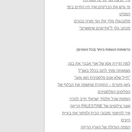
מי גרש את הבריטים ואיך היו החיים בימי
המנדט
מלובנגולו מלך זולו ועד מורה נבוכים
מכתב גלוי ל"אידיוטים שימושיים"
הרשומות הנצפות ביותר (בכל הזמנים)
למה הדירה אמו של אורי אבנרי את בנה
מצוואתה ומתי לחם בכלל באצ"ל
"חייל שלא אנס פלסטינית הוא גזען"
ג'ואן פיטרס – החוקרת שחשפה את הבלוף של
הפליטים הפלסטינים
המפות שכל תלמיד ישראלי חייב להכיר
אוצר צילומים של PALESTINE הריקה
איך להיפטר מזבובי הבית ולפתור את בעיית
היונים
המפה הגדולה של הארץ הריקה