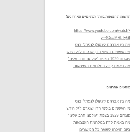
הרשומות הנצפות ביותר (מהיומיים האחרונים)
https://www.youtube.com/watch?
v=4OcaMRLTyGI
מה בין אברהם לינקולן לנפתלי בנט
מי האשמים בעינוי הדין שנגרם לגל הירש
פוגרום 1929 בצפת "עולמנו חרב עלינו"
מה באמת קרה במלחמת העצמאות
פוסטים אחרונים
מה בין אברהם לינקולן לנפתלי בנט
מי האשמים בעינוי הדין שנגרם לגל הירש
פוגרום 1929 בצפת "עולמנו חרב עלינו"
מה באמת קרה במלחמת העצמאות
ביום הזיכרון לשואה כל הקישורים