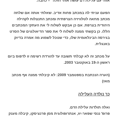
אותי עם עלילת דם עושה אותי חולה" – כתבה.
הפעם עניתי לה במכתב פחות אדיב. שאלתי אותה אם שלחה
מכתב מחאה לטלוויזיה הצרפתית ומכתב התנצלות לקהילה
היהודית בצרפת. אם כן אבקש לשלוח לי את העתקי המכתבים
הללו. כן בקשתי ממנה לשלוח לי את ספר הדיאולגוים של הסרט
בגירסה הבינלאומית שלו, כדי שנוכל לשמוע מה אמרה בדיוק
באנגלית.
על מכתב זה לא קבלתי תשובה עד להורדת רשימה זו לדפוס ביום
ראשון ה-19 באוקטובר 2003.
(הערה הנכתבת בספטמבר 2009: לא קיבלתי ממנה אף מכתב
מאז)
כך נולדה העלילה
ואלה תולדות עלילת הדם.
פרופ' ננסי שפאר-יוז, אנתרופולוגית מסן פרנציסקו, קיבלה מענק