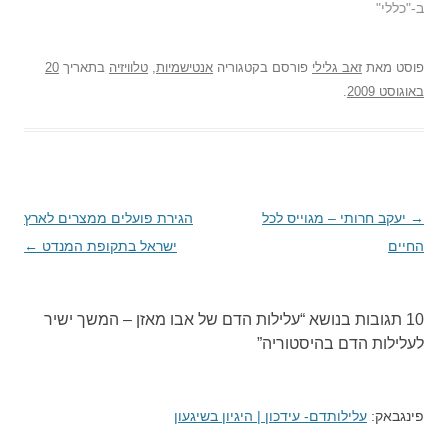
ב-"כללי"
פוסט
מאת
זאב גלילי
פורסם בקטגוריה
אנטישמיות
,
טלוויזיה
בתאריך
20
באוגוסט 2009
.
→
ניווט
יעקב חרותי – מגוייס לכל
הגירת פועלים ממצרים לארץ
החיים
בפוסטים
ישראל בתקופת המנדט
←
10 תגובות בנושא “
עלילות הדם של אבו מאזן – המשך ישיר
לעלילות הדם בהיסטוריה
”
פינגבאק:
עלילותדם- עידכון | היגיון בשיגעון