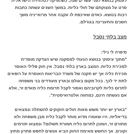
לעסוק בנושא לפני עשרים שנה, כשהפיקה לטלוויזיה הישראלית
סרט על מצוקתם של חולי כליות. במשך השנים עשתה כתבות
רבות בנושא. כאדם שאיכפת לו עקבה אחר מרואייניה משך
השנים והתעניינה בגורלם.
מצב בלתי נסבל
סיפרה לי נילי:
"מתוך עיסוקי בנושא הגעתי למסקנה שיש הצדקה מוסרית
למכירת כליות. המצב בארץ בלתי נסבל. אין חוק פלילי האוסר
מכירת כליה אך יש תקנה של משרד הבריאות האוסרת על רופאים
לתת יד לכך. בכל מקום בעולם ובארץ מעודדים בני משפחה
לתרום כליות לקרוביהם ואסור לקבל תרומת כליה מאדם זר, אלא
אם נעשתה חינם, כמחווה אלטרואיסטית".
"בארץ יש יותר משש מאות חולים הזקוקים להשתלה ונמצאים
בדיאליזה. היו שאמרו מדוע מותר לקבל כליה מבן משפחה ולא
מתורם זר, המוכן לתרום כליה תמורת תשלום? ונמצאו תורמים
וקונים. אך החשש מאימת החוק הביא אנשים לחפש פתרון מחוץ