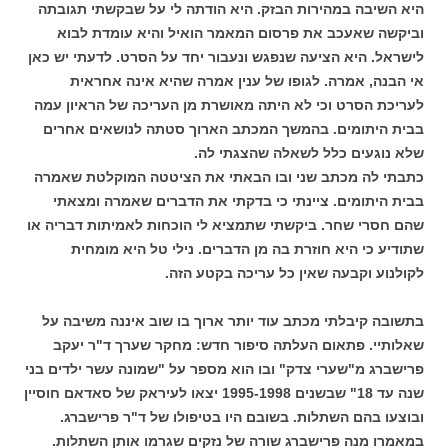
היא השיבה במהירות הבזק. היא הודתה לי על שבקשתי תגובתה
וביקשה שאעכב את פרסום המאמר הואיל והיא עומדת לבוא
לישראל. היא הציעה שנפגש ונעבור יחד על הסרט. לדעתי יש כאן
אי הבנה, אמרה. לגופו של ענין אמרה שהיא אינה אחראית
לעריכת הסרט וכי לא היתה מאושרת מן העריכה של הראיון עמה
בבית היתומים. בהמשך המכתב הארוך סטתה לנושאים אחרים
שלא נוגעים כלל לשאלה שהצגתי לה.
כתבתי לה מכתב שני ובו הבאתי את הציטטה המוקלטת שאמרה
בבית היתומים. ציינתי כי בדקתי את הדברים שאמרה ומצאתי
שהם חסרי שחר. ביקשתי שתמציא לי הוכחות לאמיתות דבריה או
שתודיע כי היא חוזרת בה מן הדברים. נילי טל היא מומחית
לקולנוע וקבעה שאין כל עריכה בקטע הזה.
בתשובה קיבלתי מכתב עוד יותר ארוך בו שוב איננה משיבה על
שאלותיי. פתאום העלתה סיפור חדש: מחקר שערך ד"ר יעקב
פרישברג מ"שערי צדק" ובו הוא מספר על "שמונה עשר ילדים בני
שנה עד 18" שבשנים 1995-1998 יצאו לעיראק של סאדאם חוסיין
ובוצעו בהם השתלות. בשובם היו בטיפולו של ד"ר פרישברג.
במאמרו מנה פרישברג שורה של נזקים שגרמו אותן השתלות.