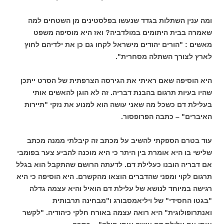
ומה ענין השתלות בגדד שנעשו בפלסטינים מן השטחים למה
שאמרה בבית היתומים במולדביה? ואז היא מוסיפה משפט
מאשים : "הורים יהודים מישראל לקחו גם כן את ילדיהם לחוץ
לארץ לצורך השתלה מסחרית".
היא הוסיפה שאם ראיתי את הגירסה הצרפתית של הסרט ייתכן
שהיו בעיות תרגום בהבנת דבריה. זה לא הוגן להאשים אותי
בעלילת דם כשכל מה שאני עושה הוא למנוע את נזקי "תיירות
האיברים" – כתבה הפרופסור.
עוד בטרם הספקתי להשיב על מכתב זה קיבלתי ממנה מכתב
שלישי בו היא אומרת בין היתר כי היא מוכנה להביע צער בפומבי
אם דבריה הובנו כעלילת דם. לדעתה הרושם שהתקבל הוא בגלל
תרגום לקוי ומפני שהדברים הוצאו מהקשרם. היא הוסיפה כי היא
רגישה במיוחד לנושא של עלילת דם הואיל והיא עצמה גדלה
"בגטו החסידי" של ויליאמסבורג ו"מבחינה תרבותית
ואנתרופולוגית" היא רואה עצמה באורח חלקי כיהודיה. "לקשר