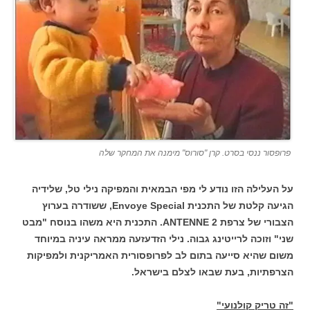
פרופסור ננסי בסרט. קרן "סורוס" מימנה את המחקר שלה
על העלילה הזו נודע לי מפי הבמאית והמפיקה נילי טל, שלידיה
הגיעה קלטת של התכנית Envoye Special, ששודרה בערוץ
הצבורי של צרפת ANTENNE 2. התכנית היא משהו בנוסח "מבט
שני" וזוכה לרייטינג גבוה. נילי הזדעזעה ממראה עיניה במיוחד
משום שהיא סייעה בתום לב לפרופסורית האמריקנית ולמפיקות
הצרפתיות, בעת שבאו לצלם בישראל.
"זה טריק קולנועי"