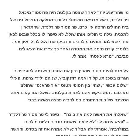
מי שהזדעזע יותר לאחר שצפה בקלטת היה פרופסור מיכאל
פרידלנדר, ראש מרפאת מושתלי כליות במחלקה הנפרולוגית של
בית החולים הדסה עין כרם. פרופסור פרידלנדר, שהתראיין
לתכנית, גילה כי הוליכו אותו שולל. לא סיפרו לו בכלל שבאו לכאן
אחרי שצילמו יתומים מולדבים והדביקו את העלילה לראיון עמו.
כלומר: קודם סימנו את המטרה ואחר כך ציירו את העיגולים
סביבה. "נורא כעסתי" אמר לי.
על מנת להיות בטוח שהבין נכון את הסרט הוא פנה לזוג ידידים
הגרים בשכנותו, קלוד ואמה רוזנקוביץ. שניהם ילידי צרפת, פעילי
"שלום עכשיו", שהיו בין חטופי מטוס "איר פראנס" שחולצו
מאנטבה. הוא ביקש מהם לצפות בקלטת. כשעל המרקע נראתה
הסצינה של בית היתומים במולדביה פרצה האשה בבכי.
"שאלתי את האשה למה את בוכה" – סיפר לי פרופסור פרידלנדר
– "והיא ענתה לי: 'לא ידעתי שאתם גונבים כליות מילדים
במולדביה'. אמרתי לה אבל היא לא אמרה את זה בסרט. והאשה