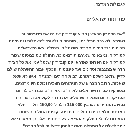
לגבולות המדינה.
פתרונות ישראליים
"את הפתרון הראשון הציע קובי דיין שגייס את פרופסור זכי
שפירא, לשעבר מבילינסון, מומחה בינלאומי להשתלות וגם פיתח
תרופות נגד דחיית אברים מושתלים. תחילה יצאו הישראלים
לטורקיה. נמצא מי שאירגן תורם-מוכר, החולה טס במטוס שכור
לטורקיה עם הפרופ' שפירא ועם קובי דיין שנטל עמו את כל הציוד
הדרוש ממגבות וסדינים ועד פינצטות. הכסף עבור ההשתלה שולם
לדיין שדאג לשלם לתורם, לבית החולים ולמנתח ואיש לא שאל
שאלות. הרוב המכריע של הניתוחים הצליח וכולם היו מרוצים.
מטורקיה עברו הישראלים לארה"ב ומארה"ב עברו גם לדרום
אפריקה. היום מצאו הישראלים את הדרך לקולומביה ועוד היד
נטויה. המחירים נעו בין 115,000 דולר ל-150,00 דולר – תלוי
במנתח ותלוי בבית החולים ובמדינה. קופות החולים השונות
מחזירות לחולים חלק מההוצאה על ניתוחים אלו. הן מצאו כי זול
יותר לשלם על השתלה מאשר לממן דיאליזה לכל החיים".