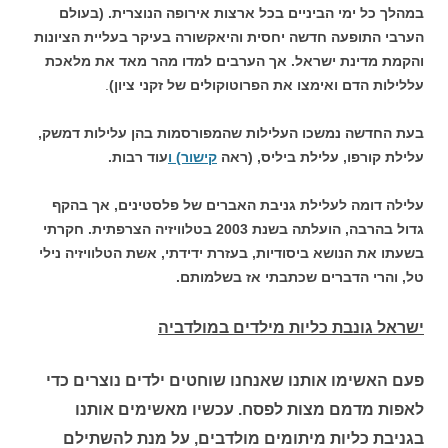
במהלך כל ימי הביניים בכל ארצות אירופה הנוצרית. (בעולם
הערבי התופעה חדשה יחסית והיאקשורה בעיקר בעליית הציונות
והקמת מדינת ישראל. אך הערבים למדו מהר מאד את מלאכת
עללילות הדם ואימצו את הפרוטוקולים של זקני ציון)
.
בעת החדשה נמשכו העלילות שהמפורסמות בהן עלילות דמשק,
עלילת קורפו, עלילת ביליס, (ראה
קישור) ו
עוד רבות.
עלילה דומה לעלילת גניבת האברים של פלסטינים, אך בהקף
גדול בהרבה, הועלתה בשנת 2003 בטלוויזיה הצרפתית. חקרתי
בשעתו את הנושא ביסודיות, בעזרת ידידתי, אשת הטלוויזיה נילי
טל, והרי הדברים שכתבתי אז בשלמותם.
ישראל גונבת כליות מילדים במולדביה
פעם האשימו אותנו שאנחנו שוחטים ילדים נוצרים כדי
לאפות מדמם מצות לפסח. עכשיו מאשימים אותנו
בגניבת כליות מיתומים מולדבים, על מנת להשתילם