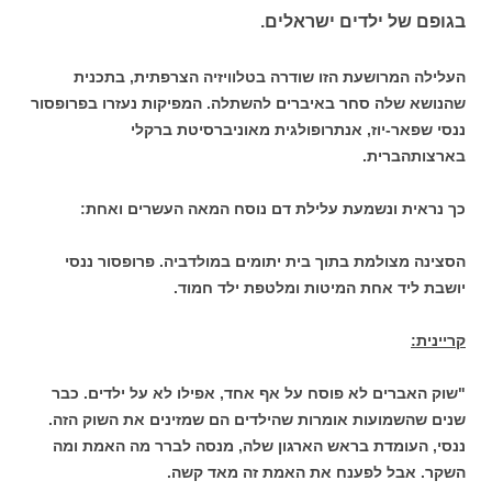
בגופם של ילדים ישראלים.
העלילה המרושעת הזו שודרה בטלוויזיה הצרפתית, בתכנית
שהנושא שלה סחר באיברים להשתלה. המפיקות נעזרו בפרופסור
ננסי שפאר-יוז, אנתרופולגית מאוניברסיטת ברקלי
בארצותהברית.
כך נראית ונשמעת עלילת דם נוסח המאה העשרים ואחת:
הסצינה מצולמת בתוך בית יתומים במולדביה. פרופסור ננסי
יושבת ליד אחת המיטות ומלטפת ילד חמוד.
קריינית:
"שוק האברים לא פוסח על אף אחד, אפילו לא על ילדים. כבר
שנים שהשמועות אומרות שהילדים הם שמזינים את השוק הזה.
ננסי, העומדת בראש הארגון שלה, מנסה לברר מה האמת ומה
השקר. אבל לפענח את האמת זה מאד קשה.