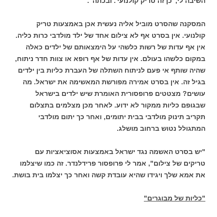
השיבה לי, 'כן זה טריק קולנועי'. ובכתה".
המסקנה שהסרט מוביל אליה נעשית אכן באמצעות טריק
קולנועי. אין בסרט אף לא צילום אחד של ילד מולדבי כרות כליה.
אין אף עדות של רשות כלשהי על הימצאותם של ילדים כאלה
במקום כלשהו בעולם. אין עדות של אף רופא או צוות חדר ניתוח,
שהיה שותף אי פעם לניתוח השתלה של העברת כליות בין ילדים
בגיל זה. אין בסרט אמירה מפורשת המאשימה את ישראל. מה
עושים? מצטטים פרופסורית האומרת שיש ילדים בישראל
שבגופם כליות ממקור לא ידוע. לאחר מכן מצלמים בתצלום
תקריב תינוק מולדבי בבית יתומים, ואחר כך יתום מולדבי
המתגולל נטוש ברחוב מושלג.
"יש בסרט האשמה נגד ישראל באמצעות אסוציאציות עם
טריקים של צילום", אמר לי פרופסור פרידלנדר. זה כמו שיצלמו
את אמא שלך ויגידו שהיא עובדת קשה ואחר כך יצלמו בית בושת.
"כליות של מבוגרים"