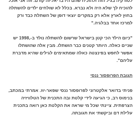
לטורקיה בגיל הזה ולהוכיח שהם היו בדיאליזה קודם. וזה אני אוכל
להוכיח לך שלא היה ולא נברא. בכלל לא שולחים ילדים להשתלה
בחוץ לארץ אלא רק במקרים יוצאי דופן של השתלת כבד ורק
למרכז אחד בבלגיה."
"כיום הילד הכי קטן בישראל שרשום להשתלה נולד ב-,1998 יש
שניים כאלה. היותר קטנים כבר הושתלו. מבין אלה שהושתלו
אפשר לחפש בפינצטה כאלה שמתאימים לגילים שהיא מדברת
עליהם".
תגובת הפרופסור ננסי
פניתי בדואר אלקטרוני לפרופסור ננסי שפאר-יוז. אמרתי במכתב,
בנימוס רב, כי הגיעה לידי קלטת ובה התכנית של הטלוויזיה
הצרפתית. ציינתי שכל מי שראה את הקלטת כאן רואה בתכנית
עלילת דם וביקשתי את תגובתה.