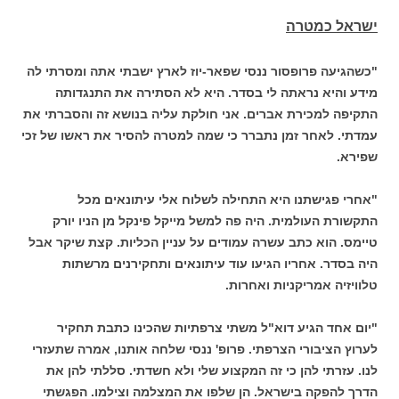
ישראל כמטרה
"כשהגיעה פרופסור ננסי שפאר-יוז לארץ ישבתי אתה ומסרתי לה
מידע והיא נראתה לי בסדר. היא לא הסתירה את התנגדותה
התקיפה למכירת אברים. אני חולקת עליה בנושא זה והסברתי את
עמדתי. לאחר זמן נתברר כי שמה למטרה להסיר את ראשו של זכי
שפירא.
"אחרי פגישתנו היא התחילה לשלוח אלי עיתונאים מכל
התקשורת העולמית. היה פה למשל מייקל פינקל מן הניו יורק
טיימס. הוא כתב עשרה עמודים על עניין הכליות. קצת שיקר אבל
היה בסדר. אחריו הגיעו עוד עיתונאים ותחקירנים מרשתות
טלוויזיה אמריקניות ואחרות.
"יום אחד הגיע דוא"ל משתי צרפתיות שהכינו כתבת תחקיר
לערוץ הציבורי הצרפתי. פרופ' ננסי שלחה אותנו, אמרה שתעזרי
לנו. עזרתי להן כי זה המקצוע שלי ולא חשדתי. סללתי להן את
הדרך להפקה בישראל. הן שלפו את המצלמה וצילמו. הפגשתי