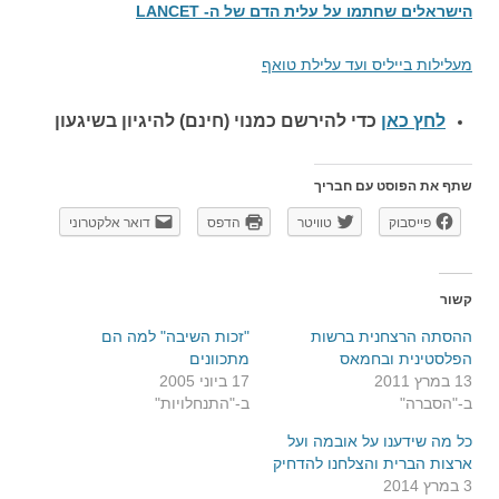
הישראלים שחתמו על עלית הדם של ה- LANCET
מעלילות בייליס ועד עלילת טואף
לחץ כאן
כדי להירשם כ
מנוי (חינם) להיגיון בשיגעון
שתף את הפוסט עם חבריך
פייסבוק
טוויטר
הדפס
דואר אלקטרוני
קשור
ההסתה הרצחנית ברשות
"זכות השיבה" למה הם
הפלסטינית ובחמאס
מתכוונים
13 במרץ 2011
17 ביוני 2005
ב-"הסברה"
ב-"התנחלויות"
כל מה שידענו על אובמה ועל
ארצות הברית והצלחנו להדחיק
3 במרץ 2014