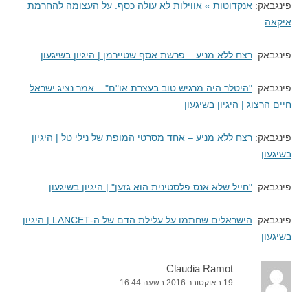
פינגבאק:
אנקדוטות » אווילות לא עולה כסף. על העצומה להחרמת
איקאה
פינגבאק:
רצח ללא מניע – פרשת אסף שטיירמן | היגיון בשיגעון
פינגבאק:
"היטלר היה מרגיש טוב בעצרת או"ם" – אמר נציג ישראל
חיים הרצוג | היגיון בשיגעון
פינגבאק:
רצח ללא מניע – אחד מסרטי המופת של נילי טל | היגיון
בשיגעון
פינגבאק:
"חייל שלא אנס פלסטינית הוא גזען" | היגיון בשיגעון
פינגבאק:
הישראלים שחתמו על עלילת הדם של ה-LANCET | היגיון
בשיגעון
Claudia Ramot
19 באוקטובר 2016 בשעה 16:44