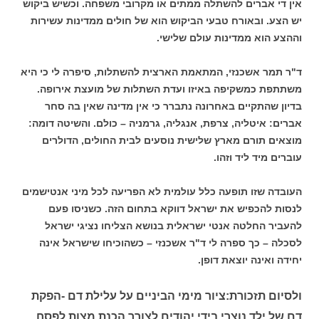
אין די אברים להשתלה ממתים או מקרובי משפחה. וכשיש ביקוש
יש הצע. ובאורח טבעי הביקוש הוא של חולים ממדינות עשירות
וההצע הוא ממדינות עולם שלישי.
ד"ר תמר אשכנזי, המתאמת הארצית להשתלות, סיפרה לי כי היא
משתתפת כמשקיפה באיזו ועדת השתלות של מועצת אירופה.
בדיון שהתקיים באחרונה נתברר כי אין מדינה שאין בה סחר
אברים: איטליה, צרפת, אנגליה, גרמניה – כולם. והשיטה דומה:
מוצאים תורם מארץ שלישית נוסעים לבית החולים, הדולרים
עוברים מיד ליד וזהו.
העובדה שזו תופעה כלל עולמית לא הפריעה לכל מיני אנטישמים
לנסות להכפיש את ישראל דווקא בתחום הזה. כשניסו פעם
להעביר החלטה אנטי ישראלית בנושא הצליחו נציגי ישראל
לסכלה – כך ספרה לי ד"ר אשכנזי – כשהוכיחו שישראל אינה
יחידה ואינה יוצאת דופן.
ולסיום תזכורת:ציור מימי הביניים על עלילת דם -הפקת
דם של ילד נוצרי בידי יהודים לצורך הכנת מצות לפסח