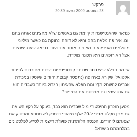
פרקש
23 באוגוסט 2009 בשעה 20:39
כנראה שהאנטישמיות קיימת גם באנשים שלא מחצינים אותה ביום
יום. אירופה מלאה בהם והיא לא דוהה ונחנקת גם כאשר מיליוני
מוסלמים ואפריקאים מציפים אותה עוד ועוד. כנראה שאנטישמיות
אצל האירופאים היא תכונה מולדת.
אז מה הפלא שיש כתב שכותב קונספירציות ישנות מחוברות לסיפור
אקטואלי שקורא באירופה (נתפסה קבוצת יהודים שעסקו במכירת
אברים להשתלות)? ומה הפלא שהעיתון הגדול ביותר בשבדיה הוא
גם אנטישמי וגם מפרסם את הסיפור?
מטען הזכרון ההיסטורי מול שבדיה הוא כבד, בעיקר על רקע השואה.
גם מתן מקלט מדיני ל-20 אלף מיהודי דנמרק לא מחטא ומפסיק את
שנאתם ליהודים. הכנסה הלותרנית פועלת רישמית לסייע לפלסטינים
במלחמתם בישראל.