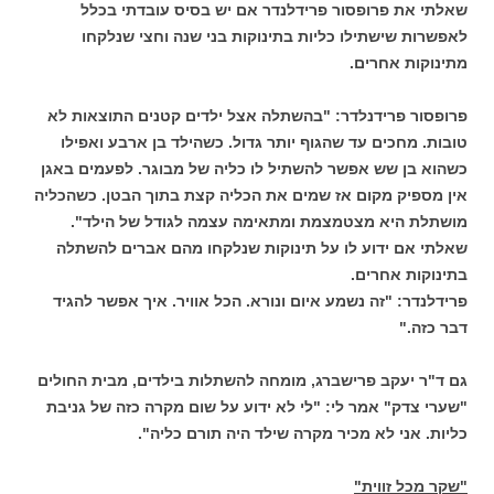
שאלתי את פרופסור פרידלנדר אם יש בסיס עובדתי בכלל
לאפשרות שישתילו כליות בתינוקות בני שנה וחצי שנלקחו
מתינוקות אחרים.
פרופסור פרידנלדר: "בהשתלה אצל ילדים קטנים התוצאות לא
טובות. מחכים עד שהגוף יותר גדול. כשהילד בן ארבע ואפילו
כשהוא בן שש אפשר להשתיל לו כליה של מבוגר. לפעמים באגן
אין מספיק מקום אז שמים את הכליה קצת בתוך הבטן. כשהכליה
מושתלת היא מצטמצמת ומתאימה עצמה לגודל של הילד".
שאלתי אם ידוע לו על תינוקות שנלקחו מהם אברים להשתלה
בתינוקות אחרים.
פרידלנדר: "זה נשמע איום ונורא. הכל אוויר. איך אפשר להגיד
דבר כזה."
גם ד"ר יעקב פרישברג, מומחה להשתלות בילדים, מבית החולים
"שערי צדק" אמר לי: "לי לא ידוע על שום מקרה כזה של גניבת
כליות. אני לא מכיר מקרה שילד היה תורם כליה".
"שקר מכל זווית"