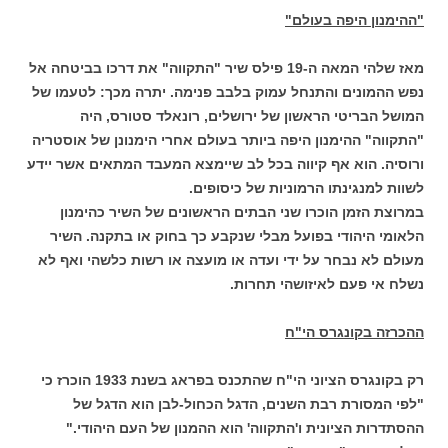
"ההימנון היפה בעולם"
מאז שלהי המאה ה-19 פילס שיר "התקווה" את דרכו בביטחה אל
נפש ההמונים והתנחל עמוק בלבב פנימה. יתרה מכך: לטעמו של
המושל הבריטי הראשון של ירושלים, רונאלד סטורס, היה
"התקווה" ההימנון היפה ביותר בעולם אחרי הימנונן של אוסטריה
ורוסיה. הוא אף קיווה בכל לב שיימצא המעבד המתאים אשר יידע
לשוות למנגינתו הרמוניות של כיסופים.
במרוצת הזמן הוכרו שני הבתים הראשונים של השיר כהימנון
הלאומי היהודי בפועל מבלי שנקבע כך בחוק או בתקנה. השיר
מעולם לא נבחר על ידי ועדה או מועצה או רשות כלשהי ואף לא
נשלח אי פעם לאיזושהי תחרות.
ההכרזה בקונגרס הי"ח
רק בקונגרס הציוני הי"ח שהתכנס בפראג בשנת 1933 הוכרז כי
"לפי המסורת רבת השנים, הדגל הכחול-לבן הוא הדגל של
ההסתדרות הציונית ו'התקווה' הוא ההמנון של העם היהודי."