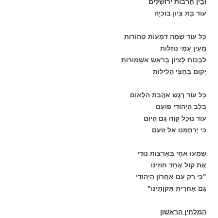
וּבֵין חָרְבוֹת יְרוּשָׁלַיִם
עוֹד בַּת צִיוֹן בּוֹכִיָה
כָּל עוֹד שָׁמָה דְמָעוֹת טְהוֹרוֹת
מֵעֵין עַמִי נוֹזְלוֹת
לִבְכּוֹת לְצִיוֹן בְּרֹאש אַשְׁמוֹרוֹת
יָקוּם בַּחֲצִי הַלֵילוֹת
כָּל עוֹד רֶגֶש אַהֲבַת הַלְאוֹם
בַּלֵב הַיְהוּדִי פּוֹעֵם
עוֹד נוּכַל קַוֵה גַם הַיוֹם
כִּי יְרַחֲמֵנוּ אֵל זוֹעֵם
שִׁמְעוּ אֶחָי בְּאַרְצוֹת נוּדִי
אֶת קוֹל אֶחָד חוֹזֵינוּ
"כִּי רַק עִם אַחֲרוֹן הַיְהוּדִי
גַם אַחֲרִית תִּקְוָתֵינוּ"
המלחין הראשון