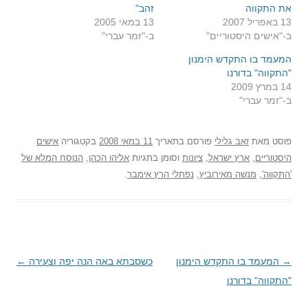
את התקווה
זהב"
13 באפריל 2007
13 במאי 2005
ב-"אישים היסטוריים"
ב-"זמר עברי"
המעמד בו התקדש הימנון
"התקווה" בדורנו
14 במרץ 2009
ב-"זמר עברי"
פוסט
מאת
זאב גלילי
פורסם בתאריך
11 במאי 2008
בקטגוריה
אישים
היסטוריים
,
ארץ ישראל
,
ציונות
וסומן בתגיות
אליהו הכהן
,
הנוסח המלא של
'התקווה'
,
מנשה מאירוביץ
,
נפתלי הרץ אימבר
.
→
ניווט
המעמד בו התקדש הימנון
כשסבתא באה הנה יפה וצעירה
←
בפוסטים
"התקווה" בדורנו