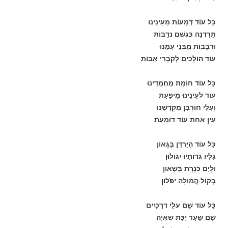
כָּל עוֹד דְמָעוֹת מֵעֵינֵינוּ
תֵרַדְנָה כְּגֶשֶׁם נְדָבוֹת
וּרְבָבוֹת מִבְּנֵי עַמֵנוּ
עוֹד הוֹלְכִים לְקִבְרֵי אָבוֹת
כָּל עוֹד חוֹמַת מַחְמַדֵינוּ
עוֹד לְעֵינֵינוּ מֵיפָעַת
וְעַלֵי חוּרְבַּן מִקְדָשֵׁנוּ
עַיִן אַחַת עוֹד דוֹמָעַת
כָּל עוֹד הַיַרְדֵן בַּגָּאוֹן
גַלָיו גְדוֹתָיו יִגוֹלוּן
וּלְיַם כִּנֶרֶת בְּשָׁאוֹן
בְּקוֹל הֲמוּלָה יִפֹּלוּן
כָּל עוֹד שָׁם עֲלֵי דְרָכַיִים
שָׁם שַׁעַר יֻכַּת שְׁאִיָה