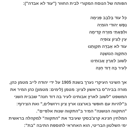
הפותח של הנוסח המקורי לבית החוזר ("עוד לא אבדה"):
כָּל עוֹד בַּלֵבָב פְּנִימָה
נֶפֶשׁ יְהוּדִי הוֹמִיָה
וּלְפַאֲתֵי מִזְרָח קָדִימָה
עַין לְצִיוֹן צוֹפִיָה
עוֹד לא אָבְדָה תִּקְוָתֵנוּ
הַתִּקְוָה הַנוֹשָׁנָה
לָשׁוּב לְאֶרֶץ אֲבוֹתֵינוּ
לָעִיר בָּהּ דָוִד חָנָה
אך השינוי העיקרי נערך בשנת 1905 על ידי יהודה לייב מטמן כהן,
מורה בביה"ס בראשון לציון: מטמן (לימים: מטמון) כהן המיר את
המשפט "לשוב לארץ אבותינו לעיר בה דוד חנה" שבבית השני
ב"להיות עם חופשי בארצנו ארץ ציון וירושלים," ואת הצירוף:
"התקווה הנושנה" המיר ב"התקווה שנות אלפיים".
המלחין חנינא קרצ'בסקי שעיבד את "התקווה" למקהלה בראשית
ימי השלטון הבריטי, הוא האחראי לתוספת התיבה "בת":