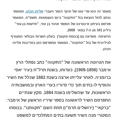
מאמר זה הוא פרי עטו של חוקר הזמר העברי
אליהו הכהן.
המאמר
נכתב לרגל הוצאת בול "התקווה" ביום העצמאות. תשס"ח. המאמר
פורסם בעיתון אינטרנט של הסופר אהוד בן עזר, "חדשות בן-עזר"
גיליון 341 מן ה-7 במאי 2008.
הרשימה מופיעה גם (בנוסח מקוצר) בעלון השרות הבולאי המצורף
לגיליונית של בול "התקווה". המאמר מתפרסם כאן באדיבות אליהו
הכהן.
את הטיוטה הראשונה של "התקווה" כתב נפתלי הרץ
אימבר (1909-1856), כעדותו, בשנת תרל"ח בעיר יאסי
ברומניה. לאחר עלייתו ארצה בשנת 1882 שִכלל את השיר
והוסיף לו בתים תוך כדי סיוריו בערי הארץ ובמושבותיה
הראשונות, עד שהשלימו בשנת 1884. מקץ שנתיים
התפרסם השיר לראשונה בספר שיריו הראשון של אימבר:
"ברקאי" (ירושלים תרמ"ו) תחת השם "תקוותנו". בנוסחו
המקורי מנה השיר תשעה בתים המתלכדים למשפט