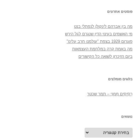
פוסטים אחרונים
מה בין אברהם לינקולן לנפתלי בנט
מי האשמים בעינוי הדין שנגרם לגל הירש
פוגרום 1929 בצפת "עולמנו חרב עלינו"
מה באמת קרה במלחמת העצמאות
ביום הזיכרון לשואה כל הקישורים
בלוגים מומלצים
רְסִיסִים מִמֶנִי – תמר שכטר
נושאים
נושאים