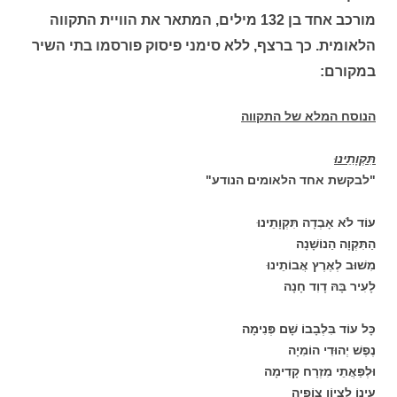
מורכב אחד בן 132 מילים, המתאר את הוויית התקווה
הלאומית. כך ברצף, ללא סימני פיסוק פורסמו בתי השיר
במקורם:
הנוסח המלא של התקווה
תִּקְוָתֵינוּ
"לבקשת אחד הלאומים הנודע"
עוֹד לֹא אָבְדָה תִּקְוָתֵינוּ
הַתִּקְוָה הַנוֹשָׁנָה
מִשׁוּב לְאֶרֶץ אֲבוֹתֵינוּ
לָעִיר בָּהּ דָוִד חָנָה
כָּל עוֹד בִּלְבָבוֹ שָׁם פְּנִימָה
נֶפֶשׁ יְהוּדִי הוֹמִיָה
וּלְפַּאֲתֵי מִזְרָח קָדִימָה
עֵינוֹ לְצִיוֹן צוֹפִיָה