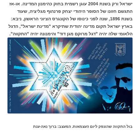
ישראל ורק בשנת 2004 עוגן רשמית בחוק כהימנון המדינה. או-אז
התגשם חזונו של הסופר היהודי יצחק פרנהוף מגליציה, שעוד
בשנת 1896, שנה לפני כינוסו של הקונגרס הציוני הראשון, ניבא:
בארץ ישראל תקום מדינה יהודית שתיקרא "מדינת ישראל", הדגל
הלאומי שלה יהיה "דגל מרוקם מגן דוד" והימנונהּ יהיה "התקווה".
בול התקווה שהונפק ליום העצמאות. המעצב: ברוך נאה-ענת