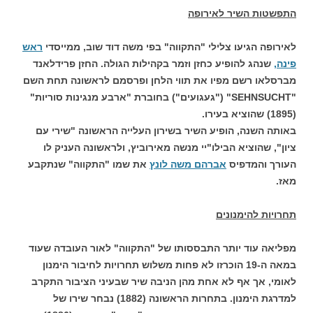
התפשטות השיר לאירופה
לאירופה הגיעו צלילי "התקווה" בפי משה דוד שוב, ממייסדי
ראש
פינה,
שנהג להופיע כחזן וזמר בקהילות הגולה. החזן פרידלאנד
מברסלאו רשם מפיו את תווי הלחן ופרסמם לראשונה תחת השם
"SEHNSUCHT" ("געגועים") בחוברת "ארבע מנגינות סוריות"
(1895) שהוציא בעירו.
באותה השנה, הופיע השיר בשירון העלייה הראשונה "שירי עם
ציון", שהוציא הבילו"יי מנשה מאירוביץ, ולראשונה העניק לו
העורך והמדפיס
אברהם משה לונץ
את שמו "התקווה" שנתקבע
מאז.
תחרויות להימנונים
מפליאה עוד יותר התבססותו של "התקווה" לאור העובדה שעוד
במאה ה-19 הוכרזו לא פחות משלוש תחרויות לחיבור הימנון
לאומי, אך אף לא אחת מהן הניבה שיר שבעיני הציבור התקרב
למדרגת הימנון. בתחרות הראשונה (1882) נבחר שירו של