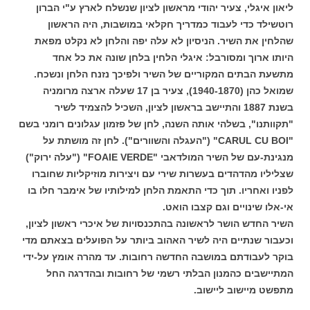
ליאון איגלי, צעיר יהודי מראשון לציון שנשלח לארץ ע"י הברון
רוטשילד כדי לעבוד כמדריך חקלאי במושבות, היה הראשון
שהלחין את השיר. הניסיון לא עלה יפה והלחן לא נקלט מפאת
היותו ארוך ומסורבל: איגלי הלחין בלחן שונה את כל אחד
מתשעת הבתים המקוריים של השיר ולפיכך נזנח הלחן ונשכח.
שמואל כהן (1940-1870), צעיר בן 17 שעלה ארצה מרומניה
בשנת 1887 והתיישב בראשון לציון, השכיל להצמיד לשיר
"תקוותנו", בשלהי אותה השנה, לחן של פזמון עגלונים רומני בשם
"CARUL CU BOI" ("העגלה והשוורים"). לחן זה מושתת על
מנגינת-עם של השיר המולדאבי "FOAIE VERDE" ("עלה ירוק")
שצליליו מהדהדים בעשרות שירי עם ויצירות מוזיקליות שחוברו
לפניו ואחריו. תוך כדי התאמת הלחן למילותיו של אימבר חלו בו
אי-אלו שינויים וגם קצבו הואט.
השיר החדש הושר לראשונה בהתכנסויות של איכרי ראשון לציון,
וכעבור שנתיים היה לשיר האהוב ביותר על הפועלים בצאתם מדי
בוקר לעבודתם במושבה החדשה רחובות. עד מהרה אומץ על-ידי
המתיישבים כהמנון הבלתי רשמי של רחובות ובהדרגה החל
מתפשט מיישוב ליישוב.