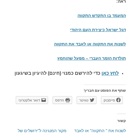
ראה:
המעמד בו התקדש התקווה
דגל ישראל כיצירת העם היהודי
לשנות את התקווה או לאבד את התקווה
תולדות הזמר העברי – מפעל שהוחמץ
לחץ כאן
כדי להירשם כ
מנוי (חינם) להיגיון בשיגעון
שתף את הפוסט עם חבריך
פייסבוק
טוויטר
הדפס
דואר אלקטרוני
קשור
לשנות את " התקווה" או לאבד
מקור המנגינה ל"ירושלים של