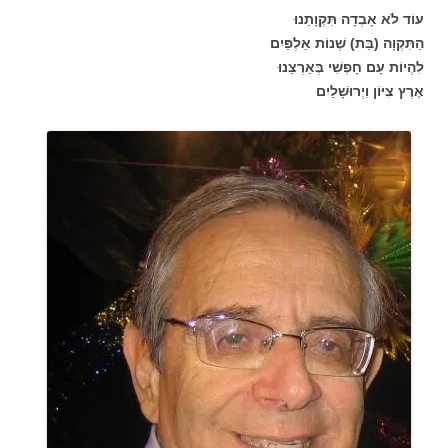
עוֹד לֹא אָבְדָה תִּקְוָתֵנוּ
הַתִּקְוָה (בַּת) שְׁנוֹת אַלְפַּיִם
לִהְיוֹת עָם חָפְשִׁי בְּאַרְצֵנוּ
אֶרֶץ צִיּוֹן וִיְרוּשָׁלַיִם