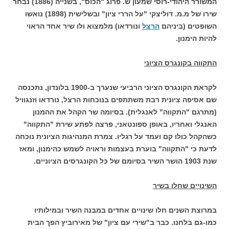
המשורר היהודי-רוסי שמעון ש. פרוג "הכוס", בשנייה (1886) נבחר
שירו של מ.מ. דוליצקי "על הררי ציון" ובשלישית (1898) נואשו
השופטים (ביניהם
הרצל
ונורדאו) מלמצוא ולו שיר אחד הראוי
להיות הימנון.
התקווה בקונגרס הציוני
לקראת הקונגרס הציוני הרביעי שנערך ב-1900 בלונדון, נתכנסה
שם אסיפה ציונית רבת משתתפים בנוכחות הרצל, נורדאו וזנגוויל
(מתרגם "התקווה" לאנגלית). בסיומה שר הקהל את ההמנון
האנגלי ואחריו, באופן ספונטאני, פרצה לפתע שירת "התקווה"
כשהקהל כולו קם ועמד על רגליו. צמרת המנהיגות הציונית נוכחה
לדעת כי "התקווה" בוערת בעצמות וראויה לשמש כהימנון, ומאז
שנת 1903 הושר השיר בסיומם של כל הקונגרסים הציוניים.
השינויים שחלו בשיר
במרוצת השנים חלו שינויים אחדים במבנה השיר ובמילותיו
כמו-גם בלחנו. כבר ב"שירי עם ציון" של מאירוביץ הפך הבית