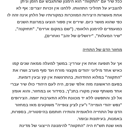
ככל שיר עם "התקווה" הוא הימנון שהתגבש עם הזמן וניתן
להצביע על תהליכי התהוותו. ללחנו אין זכויות יוצרים: אף לא
אחת מעשרות היצירות המוזכרות כמקורותיו של הלחן אינה זהה לו
כפי שהוא מושר כיום. שירים אין ספור הוצעו במרוצת השנים
כמועמדים להימנון הלאומי, ("שם במקום ארזים", "תחזקנה",
"שיר המעלות", "ירושלים של זהב" ואחרים),
מחזור הדם של התחיה
אך על תופעה אחת אין עוררין: במשך למעלה ממאה שנים קמו
כאיש אחד מיליוני יהודים מקצווי מזרח ועד סוף מערב ושרו את
"התקווה" במלוא ההזדהות, בהתרגשות אין קץ ובעין דומעת.
בפעם הראשונה מזה אלפי שנים, היה לעם היהודי כולו שיר עברי
אחד משותף שאין מקורו בתנ"ך, בסידור או במחזור, והוא אומץ
אל לב והתפשט ללא יד מכוונת וללא התערבות יזומה. הצירופים
"נפש יהודי הומייה" ו"עין לציון צופייה" משוקעים מאז במחזור
הדם של התחייה הלאומית והותירו חותמם בהיסטוריה, בספרות,
באמנות, בעיתונות ובזמר.
מאז שנת תש"ח היה "התקווה" להימנונה הייצוגי של מדינת