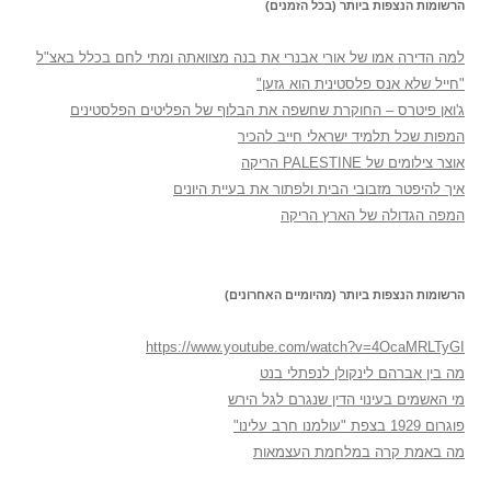
הרשומות הנצפות ביותר (בכל הזמנים)
למה הדירה אמו של אורי אבנרי את בנה מצוואתה ומתי לחם בכלל באצ"ל
"חייל שלא אנס פלסטינית הוא גזען"
ג'ואן פיטרס – החוקרת שחשפה את הבלוף של הפליטים הפלסטינים
המפות שכל תלמיד ישראלי חייב להכיר
אוצר צילומים של PALESTINE הריקה
איך להיפטר מזבובי הבית ולפתור את בעיית היונים
המפה הגדולה של הארץ הריקה
הרשומות הנצפות ביותר (מהיומיים האחרונים)
https://www.youtube.com/watch?v=4OcaMRLTyGI
מה בין אברהם לינקולן לנפתלי בנט
מי האשמים בעינוי הדין שנגרם לגל הירש
פוגרום 1929 בצפת "עולמנו חרב עלינו"
מה באמת קרה במלחמת העצמאות