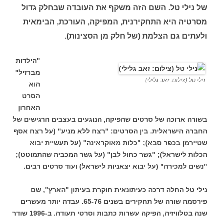
של נילי טל. השם הזה משקף את העובדה שבחלק גדול
מסרטיה היא התחקירנית, המפיקה, העורכת, הבימאית
ולעתים גם הצלמת (של חלק מן הסצינות).
"הילדות
מברזיל"
נילי טל (צילום: זאב גלילי)
הוא
הסרט
האחרון
בשורה ארוכה של סרטים שהפיקה, הנוגעים בעצבים הרגישים של
החברה הישראלית. בין הסרטים: "רצח ללא מניע" (על רצח אסף
שטיירמן בכפר סבא); "כלות מאוקראינה" (על תעשיית יבוא
הכלות לישראל); "גשר כחול לבן" (על גשר המכביה שהתמוטט);
"נשים למכירה" (על יבוא יצאניות לישראל) ועוד סרטים רבים.
נילי טל החלה דרכה כעיתונאית חוקרת בעיתון "הארץ", שם
פירסמה שורה של תחקירים בשנים 65-76. עבדה יותר מעשרים
שנה בטלוויזיה, הפיקה עשרות כתבות וסרטי תעודה. ב-1996 שודר