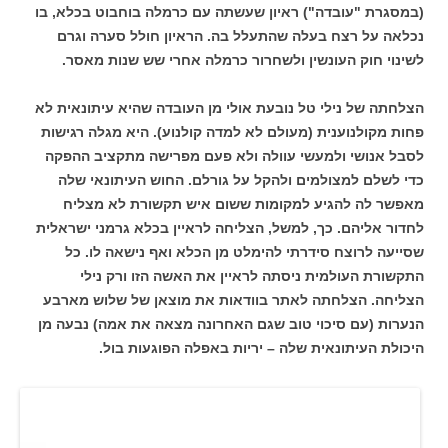
(במסגרת "עובדה") ראיון שעשתה עם כרמלה בוחבוט בכלא, בו
נכלאה על רצח בעלה שהתעלל בה. הראיון חולל סערה וגרם
לשינוי חוק העונשין ולשחרור כרמלה אחרי שש שנות מאסר.
הצלחתה של נילי טל נובעת אולי מן העובדה שהיא עיתונאית לא
פחות מקולנוענית (מעולם לא למדה קולנוע). היא מגלה רגישות
לסבל אנושי ולמעשי עוולה ולא פעם מפרישה מתקציב ההפקה
כדי לשלם למצולמים ולהקל על גורלם. החוש העיתונאי שלה
מאפשר לה להגיע למקומות ששום איש תקשורת לא מצליח
לחדור אליהם. כך, למשל, הצליחה לראיין בכלא גרמני ישראלית
שסייעה לרוצח סידרתי להימלט מן הכלא ואף נישאה לו. כל
התקשורת העולמית ניסתה לראיין את האשה הזו ורק נילי
הצליחה. הצלחתה לאתר בוודאות את מוצאן של שלוש מארבע
הנערות (עם סיכוי טוב שגם האחרונה מצאה את אמה) נבעה מן
היכולת העיתונאית שלה – יריות באפלה הפוגעות בול.