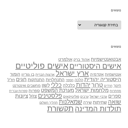
נושאים
נושאים
נושאים
אבטואנטישמיות
אולמרט
אהוד ברק
אישים פוליטיים
אישים היסטוריים
ארץ ישראל
אקדמיה
בן גוריון
הומור
אנטישמיות
ארצות הברית
היסטוריה יהודית
חגים
התנתקות
התנחלויות
חז"ל
הלכה
הספר
יהדות
כללי
טרור
לשון
כלכלה
מחשבים ואינטרנט
חינוך
חרדים
מלחמות ישראל
מערכת המשפט
ספרות
מחתרות
ספרות עברית
פלסטינים
ציונות
ספרים
צהל
ערביי ישראל
פוליטיקאים
ערבים
שואה
שמאלנות
שחיתות
שירה
תהליך השלום
תקשורת
תולדות המדינה