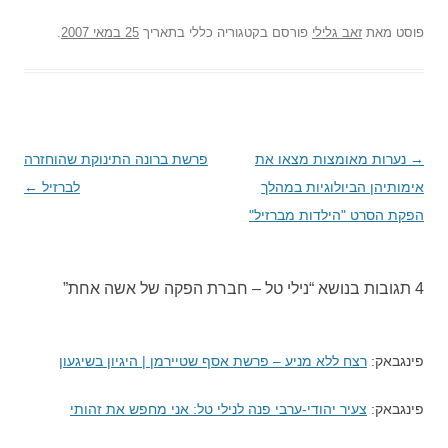
פוסט
מאת
זאב גלילי
פורסם בקטגוריה כללי בתאריך
25 במאי 2007
.
→
ניווט
נערות מאומצות מצאו את
פרשת ברונה התינוקת שהוחזרה
בפוסטים
אימותיהן הביולוגיות במהלך
לברזיל
←
הפקת הסרט "הילדות מברזיל"
4 תגובות בנושא “
נילי טל – חברת הפקה של אשה אחת
”
פינגבאק:
רצח ללא מניע – פרשת אסף שטיירמן | היגיון בשיגעון
פינגבאק:
צעיר יהודי-ערבי פנה לנילי טל: אני מחפש את זהותי