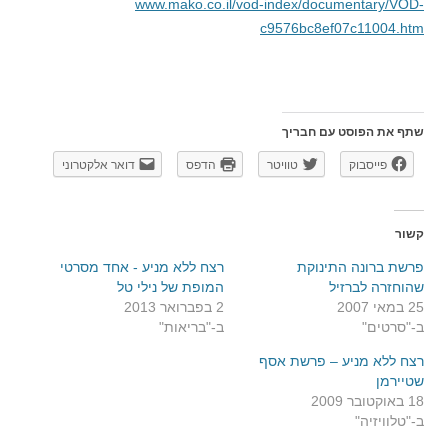
www.mako.co.il/vod-index/documentary/VOD-
c9576bc8ef07c11004.htm
שתף את הפוסט עם חבריך
פייסבוק
טוויטר
הדפס
דואר אלקטרוני
קשור
פרשת ברונה התינוקת
רצח ללא מניע - אחד מסרטי
שהוחזרה לברזיל
המופת של נילי טל
25 במאי 2007
2 בפברואר 2013
ב-"סרטים"
ב-"בריאות"
רצח ללא מניע – פרשת אסף
שטיירמן
18 באוקטובר 2009
ב-"טלוויזיה"