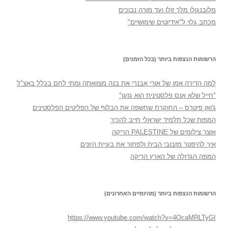
מלובנגולו מלך זולו ועד מורה נבוכים
מכתב גלוי ל"אידיוטים שימושיים"
הרשומות הנצפות ביותר (בכל הזמנים)
למה הדירה אמו של אורי אבנרי את בנה מצוואתה ומתי לחם בכלל באצ"ל
"חייל שלא אנס פלסטינית הוא גזען"
ג'ואן פיטרס – החוקרת שחשפה את הבלוף של הפליטים הפלסטינים
המפות שכל תלמיד ישראלי חייב להכיר
אוצר צילומים של PALESTINE הריקה
איך להיפטר מזבובי הבית ולפתור את בעיית היונים
המפה הגדולה של הארץ הריקה
הרשומות הנצפות ביותר (מהיומיים האחרונים)
https://www.youtube.com/watch?v=4OcaMRLTyGI