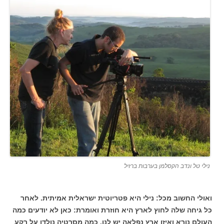
נילי טל ונדב הקסלמן בערבות ברזיל
ואולי החשוב מכל: נילי היא פטריוטית ישראלית אמיתית. לאחר
כל גיחה שלה לחוץ לארץ היא חוזרת ואומרת: כאן לא יודעים כמה
העולם נורא ואיזו ארץ נפלאה יש לנו. כמה מסרטיה נולדו על רקע