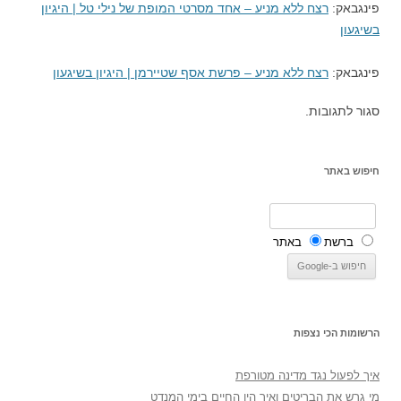
פינגבאק:
רצח ללא מניע – אחד מסרטי המופת של נילי טל | היגיון
בשיגעון
פינגבאק:
רצח ללא מניע – פרשת אסף שטיירמן | היגיון בשיגעון
סגור לתגובות.
חיפוש באתר
ברשת
באתר
הרשומות הכי נצפות
איך לפעול נגד מדינה מטורפת
מי גרש את הבריטים ואיך היו החיים בימי המנדט