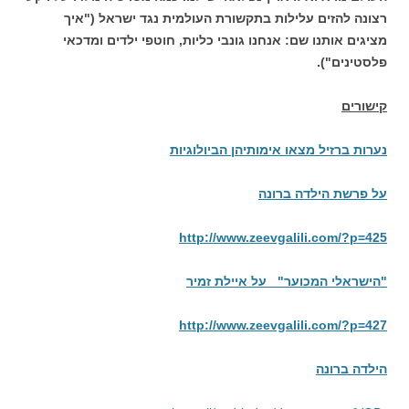
רצונה להזים עלילות בתקשורת העולמית נגד ישראל ("איך
מציגים אותנו שם: אנחנו גונבי כליות, חוטפי ילדים ומדכאי
פלסטינים").
קישורים
נערות ברזיל מצאו אימותיהן הביולוגיות
על פרשת הילדה ברונה
http://www.zeevgalili.com/?p=425
"הישראלי המכוער" על איילת זמיר
http://www.zeevgalili.com/?p=427
הילדה ברונה